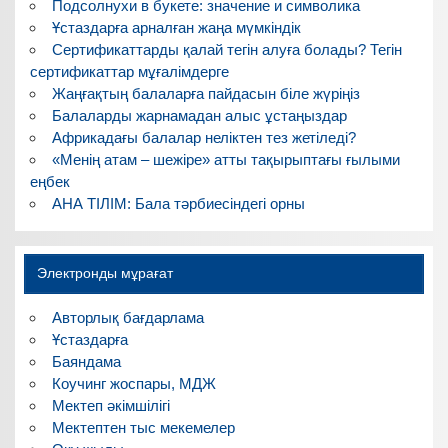
Подсолнухи в букете: значение и символика
Ұстаздарға арналған жаңа мүмкіндік
Сертификаттарды қалай тегін алуға болады? Тегін
сертификаттар мұғалімдерге
Жаңғақтың балаларға пайдасын біле жүріңіз
Балаларды жарнамадан алыс ұстаңыздар
Африкадағы балалар неліктен тез жетіледі?
«Менің атам – шежіре» атты тақырыптағы ғылыми
еңбек
АНА ТІЛІМ: Бала тәрбиесіндегі орны
Электронды мұрағат
Авторлық бағдарлама
Ұстаздарға
Баяндама
Коучинг жоспары, МДЖ
Мектеп әкімшілігі
Мектептен тыс мекемелер