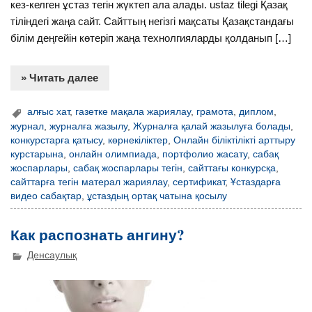
кез-келген ұстаз тегін жүктеп ала алады. ustaz tilegi Қазақ
тіліндегі жаңа сайт. Сайттың негізгі мақсаты Қазақстандағы
білім деңгейін көтеріп жаңа технолгияларды қолданып […]
» Читать далее
алғыс хат
,
газетке мақала жариялау
,
грамота
,
диплом
,
журнал
,
журналға жазылу
,
Журналға қалай жазылуға болады
,
конкурстарға қатысу
,
көрнекіліктер
,
Онлайн біліктілікті арттыру
курстарына
,
онлайн олимпиада
,
портфолио жасату
,
сабақ
жоспарлары
,
сабақ жоспарлары тегін
,
сайттағы конкурсқа
,
сайттарға тегін матерал жариялау
,
сертификат
,
Ұстаздарға
видео сабақтар
,
ұстаздың ортақ чатына қосылу
Как распознать ангину?
Денсаулық