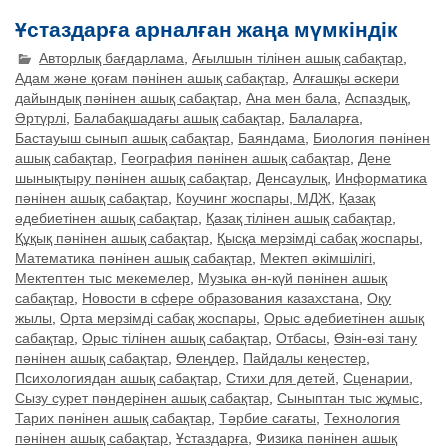
Ұстаздарға арналған жаңа мүмкіндік
Авторлық бағдарлама
,
Ағылшын тілінен ашық сабақтар
,
Адам және қоғам пәнінен ашық сабақтар
,
Алғашқы әскери
дайындық пәнінен ашық сабақтар
,
Ана мен бала
,
Аспаздық
,
Әртүрлі
,
Балабақшадағы ашық сабақтар
,
Балаларға
,
Бастауыш сынып ашық сабақтар
,
Баяндама
,
Биология пәнінен
ашық сабақтар
,
География пәнінен ашық сабақтар
,
Дене
шынықтыру пәнінен ашық сабақтар
,
Денсаулық
,
Информатика
пәнінен ашық сабақтар
,
Коучинг жоспары, МДЖ
,
Қазақ
әдебиетінен ашық сабақтар
,
Қазақ тілінен ашық сабақтар
,
Құқық пәнінен ашық сабақтар
,
Қысқа мерзімді сабақ жоспары
,
Математика пәнінен ашық сабақтар
,
Мектеп әкімшілігі
,
Мектептен тыс мекемелер
,
Музыка ән-күй пәнінен ашық
сабақтар
,
Новости в сфере образования казахстана
,
Оқу
жылы
,
Орта мерзімді сабақ жоспары
,
Орыс әдебиетінен ашық
сабақтар
,
Орыс тілінен ашық сабақтар
,
Отбасы
,
Өзін-өзі тану
пәнінен ашық сабақтар
,
Өлеңдер
,
Пайдалы кеңестер
,
Психологиядан ашық сабақтар
,
Стихи для детей
,
Сценарии
,
Сызу сурет пәндерінен ашық сабақтар
,
Сыныптан тыс жұмыс
,
Тарих пәнінен ашық сабақтар
,
Тәрбие сағаты
,
Технология
пәнінен ашық сабақтар
,
Ұстаздарға
,
Физика пәнінен ашық