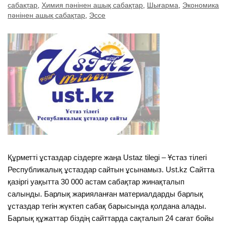
сабақтар
,
Химия пәнінен ашық сабақтар
,
Шығарма
,
Экономика
пәнінен ашық сабақтар
,
Эссе
Құрметті ұстаздар сіздерге жаңа Ustaz tilegi – Ұстаз тілегі
Республикалық ұстаздар сайтын ұсынамыз. Ust.kz Сайтта
қазіргі уақытта 30 000 астам сабақтар жинақталып
салынды. Барлық жарияланған материалдарды барлық
ұстаздар тегін жүктеп сабақ барысында қолдана алады.
Барлық құжаттар біздің сайттарда сақталып 24 сағат бойы