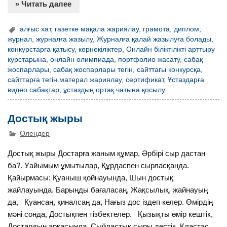
» Читать далее
алғыс хат
,
газетке мақала жариялау
,
грамота
,
диплом
,
журнал
,
журналға жазылу
,
Журналға қалай жазылуға болады
,
конкурстарға қатысу
,
көрнекіліктер
,
Онлайн біліктілікті арттыру
курстарына
,
онлайн олимпиада
,
портфолио жасату
,
сабақ
жоспарлары
,
сабақ жоспарлары тегін
,
сайттағы конкурсқа
,
сайттарға тегін матерал жариялау
,
сертификат
,
Ұстаздарға
видео сабақтар
,
ұстаздың ортақ чатына қосылу
Достық жыры
Өлеңдер
Достық жыры Достарға жаным құмар, Әрбірі сыр дастан
ба?. Уайымым ұмытылар, Құрдаспен сырласқанда.
Қайырмасы: Қуаныш қойнауында, Шын достық
жайлауында. Барыңды бағаласаң, Жақсылық, жайнауың
да, Қуансаң, қиналсаң да, Нағыз дос іздеп келер. Өмірдің
мәні сонда, Достықпен тізбектелер. Қызықты өмір кештік,
Достардың арқасында. Сыйластық сыры дестік, Кластас