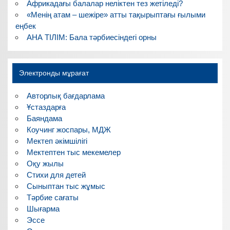
Африкадағы балалар неліктен тез жетіледі?
«Менің атам – шежіре» атты тақырыптағы ғылыми
еңбек
АНА ТІЛІМ: Бала тәрбиесіндегі орны
Электронды мұрағат
Авторлық бағдарлама
Ұстаздарға
Баяндама
Коучинг жоспары, МДЖ
Мектеп әкімшілігі
Мектептен тыс мекемелер
Оқу жылы
Стихи для детей
Сыныптан тыс жұмыс
Тәрбие сағаты
Шығарма
Эссе