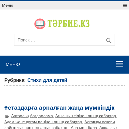
Меню
МЕНЮ
Рубрика:
Стихи для детей
Ұстаздарға арналған жаңа мүмкіндік
Авторлық бағдарлама
,
Ағылшын тілінен ашық сабақтар
,
Адам және қоғам пәнінен ашық сабақтар
,
Алғашқы әскери
дайындық пәнінен ашық сабақтар
,
Ана мен бала
,
Аспаздық
,