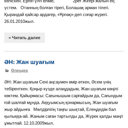
келіскен. Ерлігі үлгі еліме, 2рет Жігері жалын ең
үстем. Отанның болған тірегі, Болашақ арман тілегі.
Қырандай қайсар ардагер, «Ұрпақ»-деп соғар жүрегі.
26.01.2010жыл.
» Читать далее
ӘН: Жан шуағым
Өлеңдер
ӘН: Жан шуағым Сені аңсаумен өмір өткен, Әсем үнің
тебіренткен. Қоңыр күзде алаңдадым, Жан шуағым көңілі
көктем. Қайырмасы: Сағынышым сарғайдым да, Сағындым
ғой шалғай мұнда. Аққуымсың қонармысың, Жан шуағым
жыр айдынға Мөлдірлігің таңғы шықтай, Елеңдедім бал
қылыққа-ай. Жаным саған тартылды да, Жүрек қалды мәңгі
ұмытпай. 12.10.2009жыл.