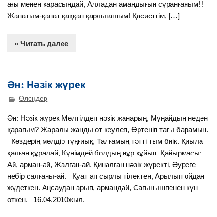
ағы менен қарасындай, Алладан амандығын сұранғаным!!!
Жанатым-қанат қаққан қарлығашым! Қасиеттім, […]
» Читать далее
Ән: Нәзік жүрек
Өлеңдер
Ән: Нәзік жүрек Мөлтілдеп нәзік жанарың, Мұңайдың неден
қарағым? Жаралы жанды от кеулеп, Өртеніп тағы барамын.
Көздерің мөлдір тұңғиық, Талғамың тәтті тым биік. Қиыла
қалған құралай, Күнімдей болдың нұр құйып. Қайырмасы:
Ай, арман-ай, Жалған-ай. Қиналған нәзік жүректі, Әуреге
небір салғаны-ай. Қуат ап сырлы тілектен, Арылып ойдан
жүдеткен. Аңсаудан арып, армандай, Сағынышпенен күн
өткен. 16.04.2010жыл.