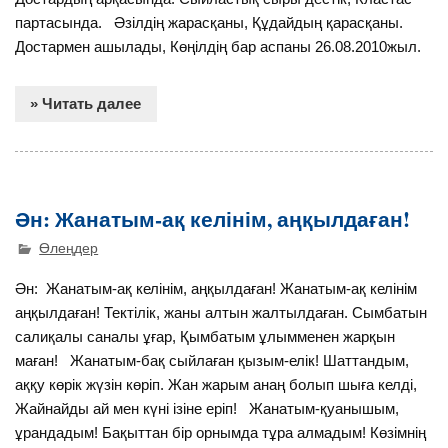
партасында. Әзілдің жарасқаны, Құдайдың қарасқаны.
Достармен ашылады, Көңілдің бар аспаны 26.08.2010жыл.
» Читать далее
Ән: Жанатым-ақ келінім, аңқылдаған!
Өлеңдер
Ән: Жанатым-ақ келінім, аңқылдаған! Жанатым-ақ келінім
аңқылдаған! Тектілік, жаны алтын жалтылдаған. Сымбатын
салиқалы саналы ұғар, Қымбатым ұлымменен жарқын
маған! Жанатым-бақ сыйлаған қызым-елік! Шаттандым,
аққу көрік жүзін көріп. Жан жарым анаң болып шыға келді,
Жайнайды ай мен күні ізіне еріп! Жанатым-қуанышым,
ұрандадым! Бақыттан бір орнымда тұра алмадым! Көзімнің