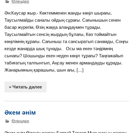
Өлеңдер
Ән:Кәусар жыр.- Көктемменен жанды көңіл шырағы,
Таусылмайды саналы ойдың сұрағы. Сағынышын сенен
басар жүрегім, Өзің жаққа алаңдаумен тұрады.
Таусылмайтын сенсің жырдың бұлағы, Көз тоймайтын
көңілімнің құрағы. Сағыныш та сансыратып санамды, Соңғы
кезде жанарда шық тұнады. Осы ма екен тәңірімнің
сынағы? Шошынды екен неден көңіл тұрағы? Таңғажайып
табиғатың талпынтып, Аңсау менен армандауды құрады.
Жанарымның қарашығы, шын ағы, […]
» Читать далее
Әкем әнім
Өлеңдер
Әкем әнім Өлеңін жазған Бертай Төкеев Музыкасын жазған