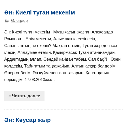
Ән: Киелі туған мекенім
Өлеңдер
Ән: Киелі туған мекенім Музыкасын жазған Александр
Романов. Елім мекенім, Алыс жақта сезінесің,
Сағыныштың не екенін? Мақтан етемін, Туған жер деп көз
ілесің, Аялаумен өтемін. Қайырмасы: Туған ата-анамдай,
Ардақтадың аялап. Сендей қайдан табам, Сая бақ?! Өзен
көлдерім, Табиғатым таңғажайып. Алтын асқар белдерім.
Өнер-өнбегім, Ән күйменен жан тазарып, Қанат қағып
сермедім. 17.03.2010жыл.
» Читать далее
Ән: Кәусар жыр