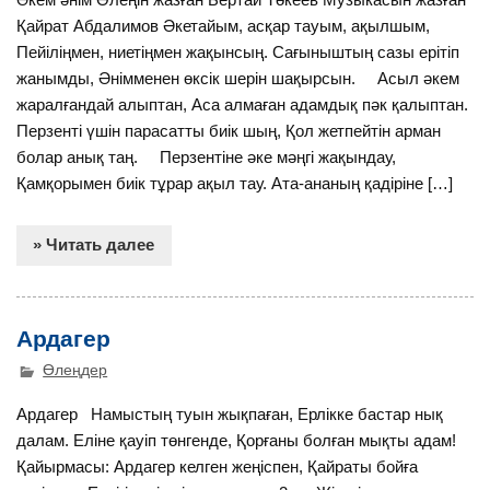
Қайрат Абдалимов Әкетайым, асқар тауым, ақылшым,
Пейіліңмен, ниетіңмен жақынсың. Сағыныштың сазы ерітіп
жанымды, Әнімменен өксік шерін шақырсын. Асыл әкем
жаралғандай алыптан, Аса алмаған адамдық пәк қалыптан.
Перзенті үшін парасатты биік шың, Қол жетпейтін арман
болар анық таң. Перзентіне әке мәңгі жақындау,
Қамқорымен биік тұрар ақыл тау. Ата-ананың қадіріне […]
» Читать далее
Ардагер
Өлеңдер
Ардагер Намыстың туын жықпаған, Ерлікке бастар нық
далам. Еліне қауіп төнгенде, Қорғаны болған мықты адам!
Қайырмасы: Ардагер келген жеңіспен, Қайраты бойға