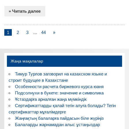
» Читать далее
1
2
3
…
44
»
Жаңа мақалалар
Тимур Турлов заговорил на казахском языке и
строит будущее в Казахстане
Особенности расчета биржевого курса юаня
Подсолнухи в букете: значение и символика
Ұстаздарға арналған жаңа мүмкіндік
Сертификаттарды қалай тегін алуға болады? Тегін
сертификаттар мұғалімдерге
Жаңғақтың балаларға пайдасын біле жүріңіз
Балаларды жарнамадан алыс ұстаңыздар