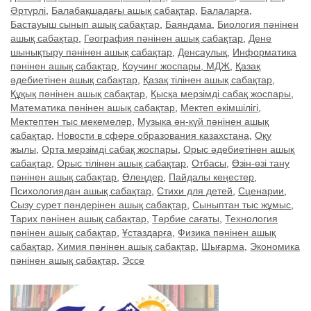
Әртүрлі
,
Балабақшадағы ашық сабақтар
,
Балаларға
,
Бастауыш сынып ашық сабақтар
,
Баяндама
,
Биология пәнінен
ашық сабақтар
,
География пәнінен ашық сабақтар
,
Дене
шынықтыру пәнінен ашық сабақтар
,
Денсаулық
,
Информатика
пәнінен ашық сабақтар
,
Коучинг жоспары, МДЖ
,
Қазақ
әдебиетінен ашық сабақтар
,
Қазақ тілінен ашық сабақтар
,
Құқық пәнінен ашық сабақтар
,
Қысқа мерзімді сабақ жоспары
,
Математика пәнінен ашық сабақтар
,
Мектеп әкімшілігі
,
Мектептен тыс мекемелер
,
Музыка ән-күй пәнінен ашық
сабақтар
,
Новости в сфере образования казахстана
,
Оқу
жылы
,
Орта мерзімді сабақ жоспары
,
Орыс әдебиетінен ашық
сабақтар
,
Орыс тілінен ашық сабақтар
,
Отбасы
,
Өзін-өзі тану
пәнінен ашық сабақтар
,
Өлеңдер
,
Пайдалы кеңестер
,
Психологиядан ашық сабақтар
,
Стихи для детей
,
Сценарии
,
Сызу сурет пәндерінен ашық сабақтар
,
Сыныптан тыс жұмыс
,
Тарих пәнінен ашық сабақтар
,
Тәрбие сағаты
,
Технология
пәнінен ашық сабақтар
,
Ұстаздарға
,
Физика пәнінен ашық
сабақтар
,
Химия пәнінен ашық сабақтар
,
Шығарма
,
Экономика
пәнінен ашық сабақтар
,
Эссе