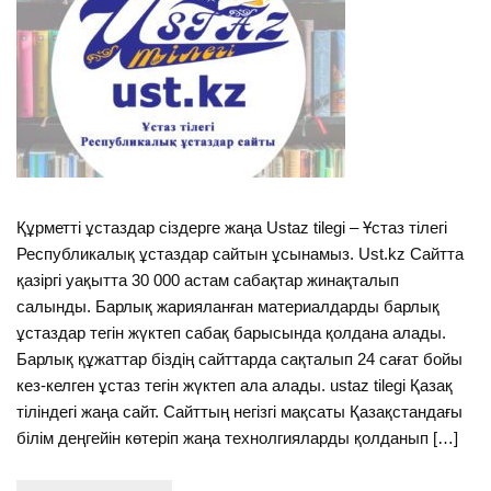
Құрметті ұстаздар сіздерге жаңа Ustaz tilegi – Ұстаз тілегі
Республикалық ұстаздар сайтын ұсынамыз. Ust.kz Сайтта
қазіргі уақытта 30 000 астам сабақтар жинақталып
салынды. Барлық жарияланған материалдарды барлық
ұстаздар тегін жүктеп сабақ барысында қолдана алады.
Барлық құжаттар біздің сайттарда сақталып 24 сағат бойы
кез-келген ұстаз тегін жүктеп ала алады. ustaz tilegi Қазақ
тіліндегі жаңа сайт. Сайттың негізгі мақсаты Қазақстандағы
білім деңгейін көтеріп жаңа технолгияларды қолданып […]