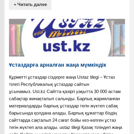
» Читать далее
Ұстаздарға арналған жаңа мүмкіндік
Құрметті ұстаздар сіздерге жаңа Ustaz tilegi – Ұстаз
тілегі Республикалық ұстаздар сайтын
ұсынамыз. Ust.kz Сайтта қазіргі уақытта 30 000 астам
сабақтар жинақталып салынды. Барлық жарияланған
материалдарды барлық ұстаздар тегін жүктеп сабақ
барысында қолдана алады. Барлық құжаттар біздің
сайттарда сақталып 24 сағат бойы кез-келген ұстаз
тегін жүктеп ала алады. ustaz tilegi Қазақ тіліндегі жаңа