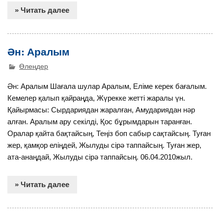
» Читать далее
Ән: Аралым
Өлеңдер
Ән: Аралым Шағала шулар Аралым, Еліме керек бағалым.
Кемелер қалып қайраңда, Жүрекке жетті жаралы үн.
Қайырмасы: Сырдариядан жаралған, Амудариядан нәр
алған. Аралым ару секілді, Қос бұрымдарын таранған.
Оралар қайта бақтайсың, Теңіз боп сабыр сақтайсың. Туған
жер, қамқор еліңдей, Жылуды сірә таппайсың. Туған жер,
ата-анаңдай, Жылуды сірә таппайсың. 06.04.2010жыл.
» Читать далее