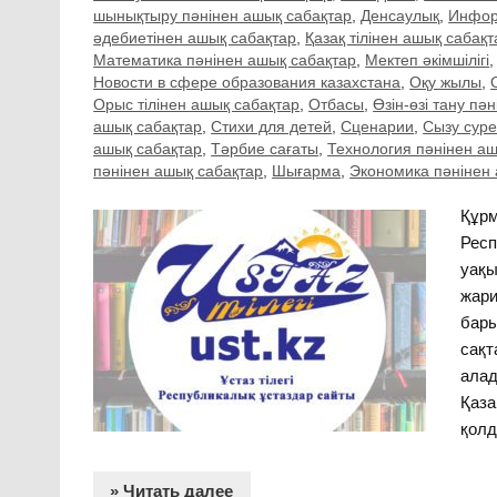
шынықтыру пәнінен ашық сабақтар
,
Денсаулық
,
Инфор
әдебиетінен ашық сабақтар
,
Қазақ тілінен ашық сабақт
Математика пәнінен ашық сабақтар
,
Мектеп әкімшілігі
Новости в сфере образования казахстана
,
Оқу жылы
,
Орыс тілінен ашық сабақтар
,
Отбасы
,
Өзін-өзі тану пә
ашық сабақтар
,
Стихи для детей
,
Сценарии
,
Сызу суре
ашық сабақтар
,
Тәрбие сағаты
,
Технология пәнінен а
пәнінен ашық сабақтар
,
Шығарма
,
Экономика пәнінен
Құрме
Респ
уақы
жари
бары
сақт
алад
Қаза
қолд
» Читать далее