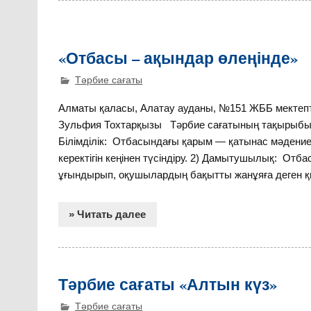
«Отбасы – ақындар өлеңінде»
Тәрбие сағаты
Алматы қаласы, Алатау ауданы, №151 ЖББ мектептің
Зульфия Тохтарқызы Тәрбие сағатының тақырыбы: 
Білімділік: Отбасындағы қарым — қатынас мәдениет
керектігін кеңінен түсіндіру. 2) Дамытушылық: Отб
ұғындырып, оқушылардың бақытты жанұяға деген қ
» Читать далее
Тәрбие сағаты «Алтын күз»
Тәрбие сағаты