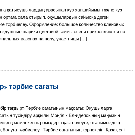
сына қатысушылардың арасынан күз ханшайымын және күз
ін ортаға сала отырып, оқушылардың сайысқа деген
юге тәрбиелеу. Оформление: большое количество кленовых
 воздушные шарики цветовой гаммы осени прикрепляются по
инальных вазонах на полу, участницы […]
дыр» тәрбие сағаты
 – бір тағдыр» Тәрбие сағатының мақсаты: Оқушыларға
сатын түсіндіру арқылы Мәңгілік Ел-идеясының маңызын
еліміздің мемлекеттік рәміздерін қастерлеуге, отанымыздың
ақ болуға тәрбиелеу. Тәрбие сағатының көрнекілігі: Қазақ елі