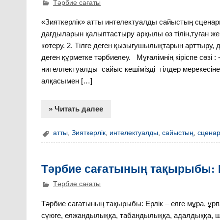
Тәрбие сағаты
«Зияткерлік» атты интелектуалды сайыстың сценарий
дағдыларын қалыптастыру арқылы өз тілін,туған жер
көтеру. 2. Тілге деген қызығушылықтарын арттыру, 
деген құрметке тәрбиелеу. Мұғалімнің кіріспе сөзі :
нителлектуалды сайыс кешімізді тілдер мерекесі
алқасымен […]
» Читать далее
атты
,
Зияткерлік
,
интелектуалды
,
сайыстың
,
сценар
Тәрбие сағатының тақырыбы: Ер
Тәрбие сағаты
Тәрбие сағатының тақырыбы: Ерлік – елге мұра, ұр
сүюге, елжандылыққа, табандылыққа, адалдыққа, ш