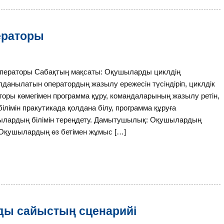
ператоры
операторы Сабақтың мақсаты: Оқушыларды циклдің
данылатын оператордың жазылу ережесін түсіндіріп, циклдік
торы көмегімен программа құру, командаларының жазылу ретін,
білімін пракутикада қолдана білу, программа құруға
қушылардың білімін тереңдету. Дамытушылық: Оқушылардың
у. Оқушылардың өз бетімен жұмыс […]
лды сайыстың сценарийі