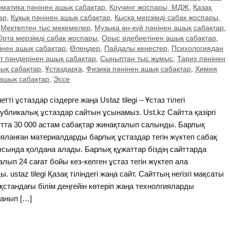
матика пәнінен ашық сабақтар
,
Коучинг жоспары, МДЖ
,
Қазақ
ар
,
Құқық пәнінен ашық сабақтар
,
Қысқа мерзімді сабақ жоспары
,
,
Мектептен тыс мекемелер
,
Музыка ән-күй пәнінен ашық сабақтар
,
Орта мерзімді сабақ жоспары
,
Орыс әдебиетінен ашық сабақтар
,
нінен ашық сабақтар
,
Өлеңдер
,
Пайдалы кеңестер
,
Психологиядан
т пәндерінен ашық сабақтар
,
Сыныптан тыс жұмыс
,
Тарих пәнінен
шық сабақтар
,
Ұстаздарға
,
Физика пәнінен ашық сабақтар
,
Химия
 ашық сабақтар
,
Эссе
тті ұстаздар сіздерге жаңа Ustaz tilegi – Ұстаз тілегі
убликалық ұстаздар сайтын ұсынамыз. Ust.kz Сайтта қазіргі
тта 30 000 астам сабақтар жинақталып салынды. Барлық
яланған материалдарды барлық ұстаздар тегін жүктеп сабақ
сында қолдана алады. Барлық құжаттар біздің сайттарда
алып 24 сағат бойы кез-келген ұстаз тегін жүктеп ала
ы. ustaz tilegi Қазақ тіліндегі жаңа сайт. Сайттың негізгі мақсаты
қстандағы білім деңгейін көтеріп жаңа технолгияларды
анып […]