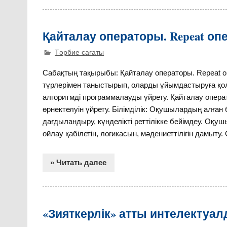
Қайталау операторы. Repeat о
Тәрбие сағаты
Сабақтың тақырыбы: Қайталау операторы. Repeat 
түрлерімен таныстырып, оларды ұйымдастыруға қол
алгоритмді программалауды үйрету. Қайталау опера
өрнектелуін үйрету. Білімділік: Оқушылардың алған 
дағдыландыру, күнделікті реттілікке бейімдеу. О
ойлау қабілетін, логикасын, мәдениеттілігін дамыт
» Читать далее
«Зияткерлік» атты интелектуа