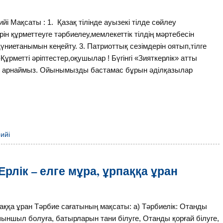
і Мақсаты : 1. Қазақ тілінде ауызекі тілде сөйлеу
ін құрметтеуге тәрбиелеу,мемлекеттік тілдің мәртебесін
дүниетанымын кеңейту. 3. Патриоттық сезімдерін оятып,тілге
 -Құрметті әріптестер,оқушылар ! Бүгінгі «Зияткерлік» атты
не арнаймыз. Ойынымызды бастамас бұрын әділқазылар
ийі
лік – елге мұра, ұрпаққа ұран
паққа ұран Тәрбие сағатының мақсаты: а) Тәрбиелік: Отанды
ыншыл болуға, батырларын тани білуге, Отанды қорғай білуге,