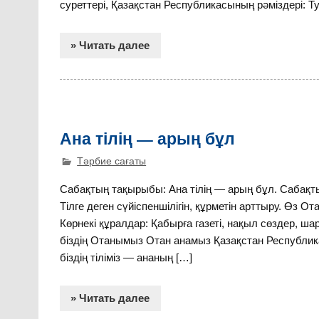
суреттері, Қазақстан Республикасының рәміздері: 
» Читать далее
Ана тілің — арың бұл
Тәрбие сағаты
Сабақтың тақырыбы: Ана тілің — арың бұл. Сабақтың
Тілге деген сүйіспеншілігін, құрметін арттыру. Өз От
Көрнекі құралдар: Қабырға газеті, нақыл сөздер, ша
біздің Отанымыз Отан анамыз Қазақстан Республика
біздің тіліміз — ананың […]
» Читать далее