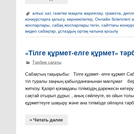
алғыс хат
,
газетке мақала жариялау
,
грамота
,
дипл
конкурстарға қатысу
,
көрнекіліктер
,
Онлайн біліктілікті
жоспарлары
,
сабақ жоспарлары тегін
,
сайттағы конкур
видео сабақтар
,
ұстаздың ортақ чатына қосылу
«Тілге құрмет-елге құрмет» тәр
Тәрбие сағаты
Сабақтың тақырыбы: Тілге құрмет- елге қ
тіл туралы заңның қабылданғанынан мағлұмат беру
жеткізу. Қазіргі қоғамдағы тіліміздің дәрежес
сақтай отырып дұрыс , анық сөйлеуге, өз ойын толық
құрметтеуге шақыру және ана тілімізде ойлауға тәрб
» Читать далее