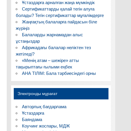
Ұстаздарға арналған жаңа мүмкіндік
Сертификаттарды қалай тегін алуға
болады? Тегін сертификаттар мұғалімдерге
Жаңғақтың балаларға пайдасын біле
жүріңіз
Балаларды жарнамадан алыс
ұстаңыздар
Африкадағы балалар неліктен тез
жетіледі?
«Менің атам – шежіре» атты
тақырыптағы ғылыми еңбек
АНА ТІЛІМ: Бала тәрбиесіндегі орны
Электронды мұрағат
Авторлық бағдарлама
Ұстаздарға
Баяндама
Коучинг жоспары, МДЖ