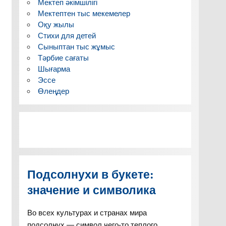
Мектеп әкімшілігі
Мектептен тыс мекемелер
Оқу жылы
Стихи для детей
Сыныптан тыс жұмыс
Тәрбие сағаты
Шығарма
Эссе
Өлеңдер
Подсолнухи в букете:
значение и символика
Во всех культурах и странах мира
подсолнух — символ чего-то теплого,