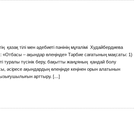
 қазақ тілі мен әдебиеті пәнінің мұғалімі Худайбердиева
«Отбасы – ақындар өлеңінде» Тәрбие сағатының мақсаты: 1)
і туралы түсінік беру, бақытты жанұяның қандай болу
асы, әсіресе ақындардың өлеңінде кеңінен орын алатынын
ызығушылығын арттыру. […]