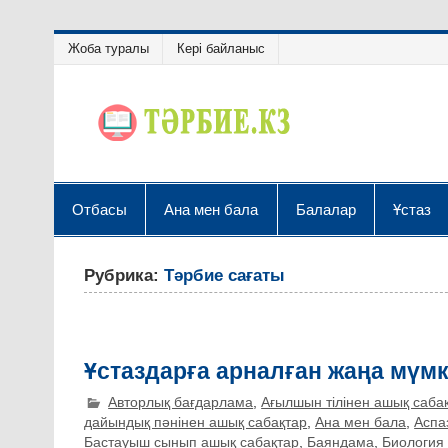
Жоба туралы
Кері байланыс
Отбасы
Ана мен бала
Балалар
Ұстаз
Рубрика:
Тәрбие сағаты
Ұстаздарға арналған жаңа мүмк
Авторлық бағдарлама
,
Ағылшын тілінен ашық саба
дайындық пәнінен ашық сабақтар
,
Ана мен бала
,
Аспа
Бастауыш сынып ашық сабақтар
,
Баяндама
,
Биология 