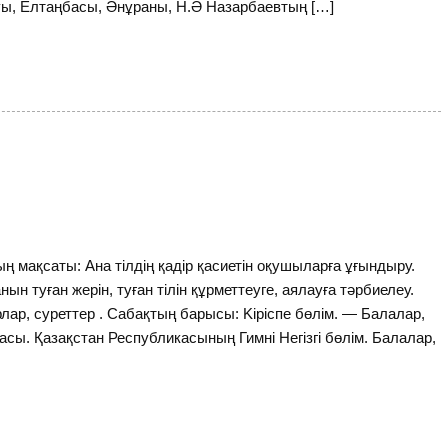
Туы, Елтаңбасы, Әнұраны, Н.Ә Назарбаевтың […]
 мақсаты: Ана тілдің қадір қасиетін оқушыларға ұғындыру.
анын туған жерін, туған тілін құрметтеуге, аялауға тәрбиелеу.
рлар, суреттер . Сабақтың барысы: Kipicпe бөлім. — Балалар,
сы. Қазақстан Республикасының Гимні Heгізгi бөлім. Балалар,