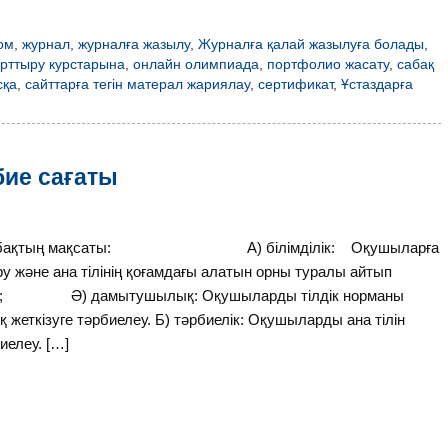
ом
,
журнал
,
журналға жазылу
,
Журналға қалай жазылуға болады
,
 арттыру курстарына
,
онлайн олимпиада
,
портфолио жасату
,
сабақ
сқа
,
сайттарға тегін матерал жариялау
,
сертификат
,
Ұстаздарға
бие сағаты
ұрмет Сабақтың мақсаты: А) білімділік: Оқушыларға
 және ана тілінің қоғамдағы алатын орны туралы айтып
ін көтеру; Ә) дамытушылық: Оқушыларды тілдік норманы
 жеткізуге тәрбиелеу. Б) тәрбиелік: Оқушыларды ана тілін
иелеу. […]