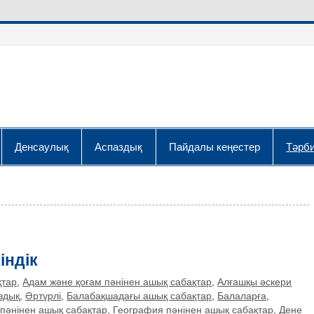
Денсаулық
Аспаздық
Пайдалы кеңестер
Тәрби
індік
қтар
,
Адам және қоғам пәнінен ашық сабақтар
,
Алғашқы әскери
здық
,
Әртүрлі
,
Балабақшадағы ашық сабақтар
,
Балаларға
,
пәнінен ашық сабақтар
,
География пәнінен ашық сабақтар
,
Дене