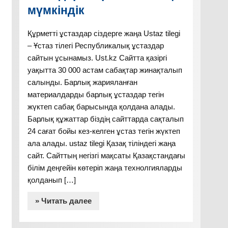
мүмкіндік
Құрметті ұстаздар сіздерге жаңа Ustaz tilegi
– Ұстаз тілегі Республикалық ұстаздар
сайтын ұсынамыз. Ust.kz Сайтта қазіргі
уақытта 30 000 астам сабақтар жинақталып
салынды. Барлық жарияланған
материалдарды барлық ұстаздар тегін
жүктеп сабақ барысында қолдана алады.
Барлық құжаттар біздің сайттарда сақталып
24 сағат бойы кез-келген ұстаз тегін жүктеп
ала алады. ustaz tilegi Қазақ тіліндегі жаңа
сайт. Сайттың негізгі мақсаты Қазақстандағы
білім деңгейін көтеріп жаңа технолгияларды
қолданып […]
» Читать далее