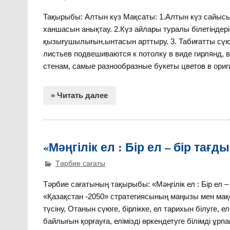
Тақырыбы: Алтын күз Мақсаты: 1.Алтын күз сайы
ханшасын анықтау. 2.Күз айлары туралы білетіндер
қызығушылығын,ынтасын арттыру. 3. Табиғатты сү
листьев подвешиваются к потолку в виде гирлянд,
стенам, самые разнообразные букеты цветов в ориг
» Читать далее
«Мәңгілік ел : Бір ел – бір тағ
Тәрбие сағаты
Тәрбие сағатының тақырыбы: «Мәңгілік ел : Бір ел
«Қазақстан -2050» стратегиясының маңызы мен мақ
түсіну, Отанын сүюге, бірлікке, ел тарихын білуге, 
байлығын қорғауға, елімізді өркендетуге білімді ұрп