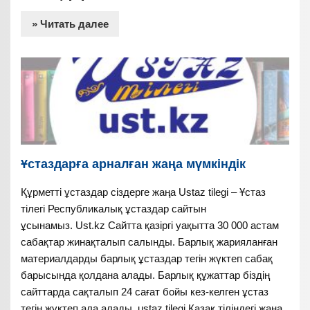
» Читать далее
Ұстаздарға арналған жаңа мүмкіндік
Құрметті ұстаздар сіздерге жаңа Ustaz tilegi – Ұстаз
тілегі Республикалық ұстаздар сайтын
ұсынамыз. Ust.kz Сайтта қазіргі уақытта 30 000 астам
сабақтар жинақталып салынды. Барлық жарияланған
материалдарды барлық ұстаздар тегін жүктеп сабақ
барысында қолдана алады. Барлық құжаттар біздің
сайттарда сақталып 24 сағат бойы кез-келген ұстаз
тегін жүктеп ала алады. ustaz tilegi Қазақ тіліндегі жаңа