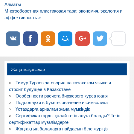
по
Алматы
записям
Многооборотная пластиковая тара: экономия, экология и
эффективность »
Жаңа мақалалар
Тимур Турлов заговорил на казахском языке и
строит будущее в Казахстане
Особенности расчета биржевого курса юаня
Подсолнухи в букете: значение и символика
Ұстаздарға арналған жаңа мүмкіндік
Сертификаттарды қалай тегін алуға болады? Тегін
сертификаттар мұғалімдерге
Жаңғақтың балаларға пайдасын біле жүріңіз