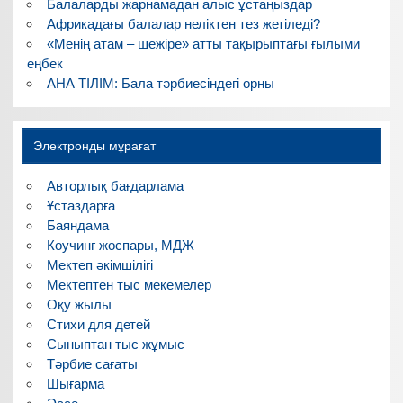
Балаларды жарнамадан алыс ұстаңыздар
Африкадағы балалар неліктен тез жетіледі?
«Менің атам – шежіре» атты тақырыптағы ғылыми
еңбек
АНА ТІЛІМ: Бала тәрбиесіндегі орны
Электронды мұрағат
Авторлық бағдарлама
Ұстаздарға
Баяндама
Коучинг жоспары, МДЖ
Мектеп әкімшілігі
Мектептен тыс мекемелер
Оқу жылы
Стихи для детей
Сыныптан тыс жұмыс
Тәрбие сағаты
Шығарма