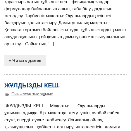
қарастырылатын құбылыс пен физикалық заңдар,
формулалар байланысын ашып, таба білу дағдысын
жетілдіру. Тәрбиелік мақсаты: Оқушылардың өзін-өзі
басқаруын қалыптастыру. Дамытушылық мақсаты:
Қоршаған ортамен байланысты түрлі құбылыстардың мәнін
ашуда оқушының ой-қиялын дамыту,пәнге қызығушылығын
арттыру. Сайыстың […]
» Читать далее
ЖҰЛДЫЗДЫ КЕШ.
Сыныптан тыс жұмыс
ЖҰЛДЫЗДЫ КЕШ. Мақсаты: Оқушыларды
ұжымшылдыққа, бір мақсатқа жету үшін аянбай еңбек
етуге, өнерді сүюге тәрбиелеу. Логикалық ойлау,
қызығушылық қабілетін арттыру, интеллектісін дамыту.