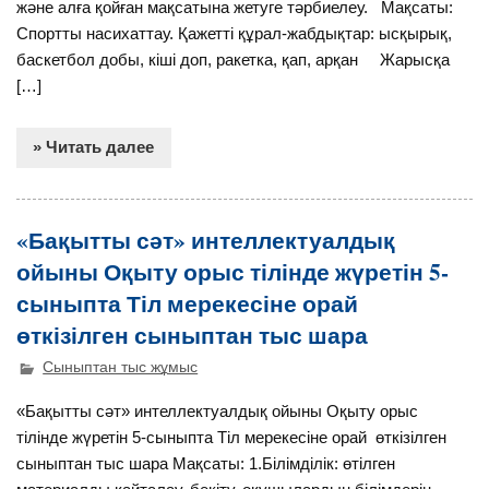
және алға қойған мақсатына жетуге тәрбиелеу. Мақсаты:
Спортты насихаттау. Қажетті құрал-жабдықтар: ысқырық,
баскетбол добы, кіші доп, ракетка, қап, арқан Жарысқа
[…]
» Читать далее
«Бақытты сәт» интеллектуалдық
ойыны Оқыту орыс тілінде жүретін 5-
сыныпта Тіл мерекесіне орай
өткізілген сыныптан тыс шара
Сыныптан тыс жұмыс
«Бақытты сәт» интеллектуалдық ойыны Оқыту орыс
тілінде жүретін 5-сыныпта Тіл мерекесіне орай өткізілген
сыныптан тыс шара Мақсаты: 1.Білімділік: өтілген