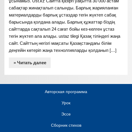
ұсынамыз. Ust.kz Сайтта қазіргі уақытта 30 000 астам
сабақтар жинақталып салынды. Барлық жарияланған
материалдарды барлық ұстаздар тегін жүктеп сабақ
барысында қолдана алады. Барлық құжаттар біздің
сайттарда сақталып 24 сағат бойы кез-келген ұстаз
тегін жүктеп ала алады. ustaz tilegi Қазақ тіліндегі жаңа
сайт. Сайттың негізгі мақсаты Қазақстандағы білім
деңгейін көтеріп жаңа технолгияларды қолданып […]
» Читать далее
Авторская программа
Урок
Эссе
Сборник стихов