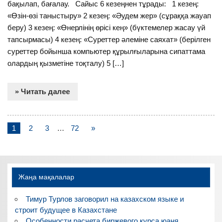
бақылап, бағалау. Сайыс 6 кезеңнен тұрады: 1 кезең:
«Өзін-өзі таныстыру» 2 кезең: «Әудем жер» (сұраққа жауап
беру) 3 кезең: «Өнерлінің өрісі кең» (бүктемелер жасау үй
тапсырмасы) 4 кезең: «Суреттер әлеміне саяхат» (берілген
суреттер бойынша компьютер құрылғыларына сипаттама
олардың қызметіне тоқталу) 5 […]
» Читать далее
1
2
3
…
72
»
Жаңа мақалалар
Тимур Турлов заговорил на казахском языке и
строит будущее в Казахстане
Особенности расчета биржевого курса юаня