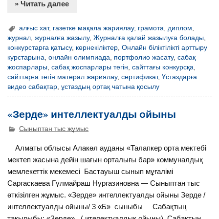
» Читать далее
алғыс хат
,
газетке мақала жариялау
,
грамота
,
диплом
,
журнал
,
журналға жазылу
,
Журналға қалай жазылуға болады
,
конкурстарға қатысу
,
көрнекіліктер
,
Онлайн біліктілікті арттыру
курстарына
,
онлайн олимпиада
,
портфолио жасату
,
сабақ
жоспарлары
,
сабақ жоспарлары тегін
,
сайттағы конкурсқа
,
сайттарға тегін матерал жариялау
,
сертификат
,
Ұстаздарға
видео сабақтар
,
ұстаздың ортақ чатына қосылу
«Зерде» интеллектуалды ойыны
Сыныптан тыс жұмыс
Алматы облысы Алакөл ауданы «Талапкер орта мектебі
мектеп жасына дейін шағын орталығы бар» коммуналдық
мемлекеттік мекемесі Бастауыш сынып мұғалімі
Саргаскаева Гүлмайраш Нургазиновна — Сыныптан тыс
өткізілген жұмыс. «Зерде» интеллектуалды ойыны Зерде /
интеллектуалды ойыны/ 3 «Б» сыныбы Сабақтың
тақырыбы: «Зерде» ( ителектуалдық ойыны). Сабақтың