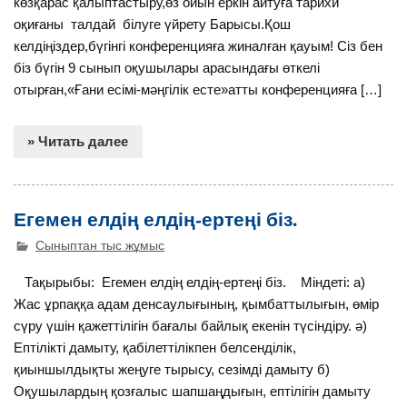
көзқарас қалыптастыру,өз ойын еркін айтуға тарихи
оқиғаны талдай білуге үйрету Барысы.Қош
келдіңіздер,бүгінгі конференцияға жиналған қауым! Сіз бен
біз бүгін 9 сынып оқушылары арасындағы өткелі
отырған,«Ғани есімі-мәңгілік есте»атты конференцияға […]
» Читать далее
Егемен елдің елдің-ертеңі біз.
Сыныптан тыс жұмыс
Тақырыбы: Егемен елдің елдің-ертеңі біз. Міндеті: а)
Жас ұрпаққа адам денсаулығының, қымбаттылығын, өмір
сүру үшін қажеттілігін бағалы байлық екенін түсіндіру. ә)
Ептілікті дамыту, қабілеттілікпен белсенділік,
қиыншылдықты жеңуге тырысу, сезімді дамыту б)
Оқушылардың қозғалыс шапшаңдығын, ептілігін дамыту