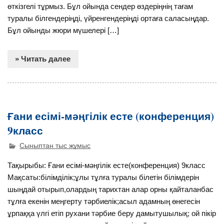
өткізгелі тұрмыз. Бұл ойында сендер өздеріңнің тағам
туралы білгендеріңді, үйренгендеріңді ортаға саласыңдар.
Бұл ойынды жюри мүшелері […]
» Читать далее
Ғани есімі-мәңгілік есте (конференция)
9класс
Сыныптан тыс жұмыс
Тақырыбы: Ғани есімі-мәңгілік есте(конференция) 9класс
Мақсаты:білімділік;ұлы тұлға туралы білетін білімдерін
шыңдай отырып,олардың тарихтан алар орны қайталанбас
тұлға екенін меңгерту тәрбиелік;асыл адамның өнегесін
ұрпаққа үлгі етіп рухани тәрбие беру дамытушылық; ой пікір