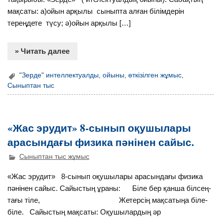
мақсаты: а)ойын арқылы сыныпта алған білімдерін
тереңдете түсу; ә)ойын арқылы […]
» Читать далее
"Зерде" интеллектуалды
,
ойыны
,
өткізілген жұмыс
,
Сыныптан тыс
«Жас эрудит» 8-сынып оқушылары
арасындағы физика пәнінен сайыс.
Сыныптан тыс жұмыс
«Жас эрудит» 8-сынып оқушылары арасындағы физика
пәнінен сайыс. Сайыстың ұраны: Біле бер қанша білсең-
тағы тіле, Жетерсің мақсатыңа біле-
біле. Сайыстың мақсаты: Оқушылардың әр