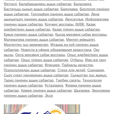
Әртүрлі
,
Балабақшадағы ашық сабақтар
,
Балаларға
,
Бастауыш сынып ашық сабақтар
,
Баяндама
,
Биология пәнінен
ашық сабақтар
,
География пәнінен ашық сабақтар
,
Дене
шынықтыру пәнінен ашық сабақтар
,
Денсаулық
,
Информатика
пәнінен ашық сабақтар
,
Коучинг жоспары, МДЖ
,
Қазақ
әдебиетінен ашық сабақтар
,
Қазақ тілінен ашық сабақтар
,
Құқық пәнінен ашық сабақтар
,
Қысқа мерзімді сабақ жоспары
,
Математика пәнінен ашық сабақтар
,
Мектеп әкімшілігі
,
Мектептен тыс мекемелер
,
Музыка ән-күй пәнінен ашық
сабақтар
,
Новости в сфере образования казахстана
,
Оқу
жылы
,
Орта мерзімді сабақ жоспары
,
Орыс әдебиетінен ашық
сабақтар
,
Орыс тілінен ашық сабақтар
,
Отбасы
,
Өзін-өзі тану
пәнінен ашық сабақтар
,
Өлеңдер
,
Пайдалы кеңестер
,
Психологиядан ашық сабақтар
,
Стихи для детей
,
Сценарии
,
Сызу сурет пәндерінен ашық сабақтар
,
Сыныптан тыс жұмыс
,
Тарих пәнінен ашық сабақтар
,
Тәрбие сағаты
,
Технология
пәнінен ашық сабақтар
,
Ұстаздарға
,
Физика пәнінен ашық
сабақтар
,
Химия пәнінен ашық сабақтар
,
Шығарма
,
Экономика
пәнінен ашық сабақтар
,
Эссе