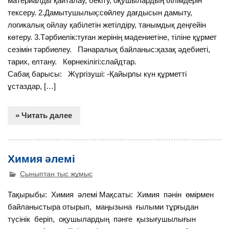
материалды қайталау, бекіту, оқушылардың білімдерін
тексеру. 2.Дамытушылық:сөйлеу дағдысын дамыту,
логикалық ойлау қабілетін жетілдіру, танымдық деңгейін
көтеру. 3.Тәрбиелік:туған жерінің мәдениетіне, тіліне құрмет
сезімін тәрбиелеу. Пәнаралық байланыс:қазақ әдебиеті,
тарих, елтану. Көрнекілігі:слайдтар.
Сабақ барысы: Жүргізуші: -Қайырлы күн құрметті
ұстаздар, […]
» Читать далее
Химия әлемі
Сыныптан тыс жұмыс
Тақырыбы: Химия әлемі Мақсаты: Химия пәнін өмірмен
байланыстыра отырып, маңызына ғылыми тұрғыдан
түсінік беріп, оқушылардың пәнге қызығушылығын