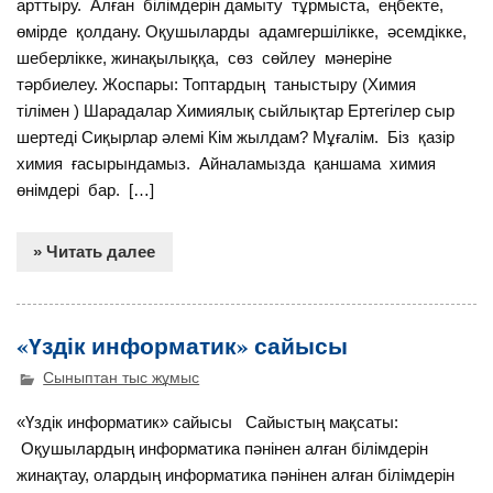
арттыру. Алған білімдерін дамыту тұрмыста, еңбекте,
өмірде қолдану. Оқушыларды адамгершілікке, әсемдікке,
шеберлікке, жинақылыққа, сөз сөйлеу мәнеріне
тәрбиелеу. Жоспары: Топтардың таныстыру (Химия
тілімен ) Шарадалар Химиялық сыйлықтар Ертегілер сыр
шертеді Сиқырлар әлемі Кім жылдам? Мұғалім. Біз қазір
химия ғасырындамыз. Айналамызда қаншама химия
өнімдері бар. […]
» Читать далее
«Үздік информатик» сайысы
Сыныптан тыс жұмыс
«Үздік информатик» сайысы Сайыстың мақсаты:
Оқушылардың информатика пәнінен алған білімдерін
жинақтау, олардың информатика пәнінен алған білімдерін