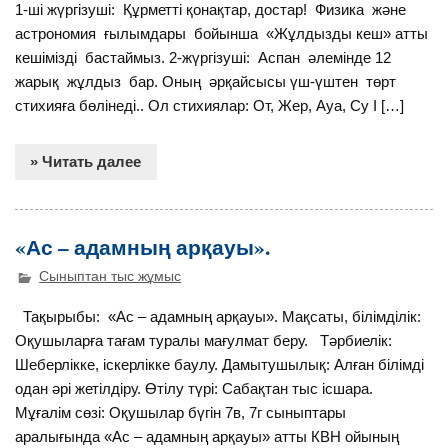
1-ші жүргізуші: Құрметті қонақтар, достар! Физика және
астрономия ғылымдары бойынша «Жұлдызды кеш» атты
кешімізді бастаймыз. 2-жүргізуші: Аспан әлемінде 12
жарық жұлдыз бар. Оның әрқайсысы үш-үштен төрт
стихияға бөлінеді.. Ол стихиялар: От, Жер, Ауа, Су І […]
» Читать далее
«Ас – адамның арқауы».
Сыныптан тыс жұмыс
Тақырыбы: «Ас – адамның арқауы». Мақсаты, білімділік:
Оқушыларға тағам туралы мағулмат беру. Тәрбиелік:
Шеберлікке, іскерлікке баулу. Дамытушылық: Алған білімді
одан әрі жетілдіру. Өтілу түрі: Сабақтан тыс ісшара.
Мұғалім сөзі: Оқушылар бүгін 7в, 7г сыныптары
аралығында «Ас – адамның арқауы» атты КВН ойының