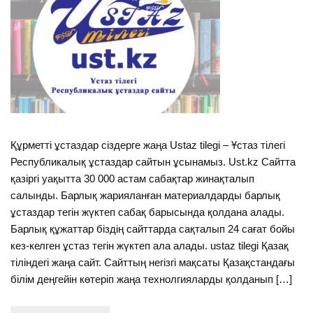
Құрметті ұстаздар сіздерге жаңа Ustaz tilegi – Ұстаз тілегі
Республикалық ұстаздар сайтын ұсынамыз. Ust.kz Сайтта
қазіргі уақытта 30 000 астам сабақтар жинақталып
салынды. Барлық жарияланған материалдарды барлық
ұстаздар тегін жүктеп сабақ барысында қолдана алады.
Барлық құжаттар біздің сайттарда сақталып 24 сағат бойы
кез-келген ұстаз тегін жүктеп ала алады. ustaz tilegi Қазақ
тіліндегі жаңа сайт. Сайттың негізгі мақсаты Қазақстандағы
білім деңгейін көтеріп жаңа технолгияларды қолданып […]