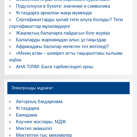
Подсолнухи в букете: значение и символика
Ұстаздарға арналған жаңа мүмкіндік
Сертификаттарды қалай тегін алуға болады? Тегін
сертификаттар мұғалімдерге
Жаңғақтың балаларға пайдасын біле жүріңіз
Балаларды жарнамадан алыс ұстаңыздар
Африкадағы балалар неліктен тез жетіледі?
«Менің атам – шежіре» атты тақырыптағы ғылыми
еңбек
АНА ТІЛІМ: Бала тәрбиесіндегі орны
Электронды мұрағат
Авторлық бағдарлама
Ұстаздарға
Баяндама
Коучинг жоспары, МДЖ
Мектеп әкімшілігі
Мектептен тыс мекемелер