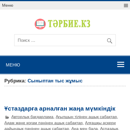
Меню
МЕНЮ
Рубрика:
Сыныптан тыс жұмыс
Ұстаздарға арналған жаңа мүмкіндік
Авторлық бағдарлама
,
Ағылшын тілінен ашық сабақтар
,
Адам және қоғам пәнінен ашық сабақтар
,
Алғашқы әскери
дайындық пәнінен ашық сабақтар
,
Ана мен бала
,
Аспаздық
,