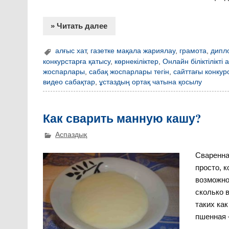
» Читать далее
алғыс хат
,
газетке мақала жариялау
,
грамота
,
дипл
конкурстарға қатысу
,
көрнекіліктер
,
Онлайн біліктілікті
жоспарлары
,
сабақ жоспарлары тегін
,
сайттағы конкур
видео сабақтар
,
ұстаздың ортақ чатына қосылу
Как сварить манную кашу?
Аспаздық
Сваренна
просто, к
возможно 
сколько 
таких как
пшенная 