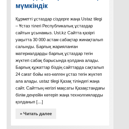
мүмкіндік
Құрметті ұстаздар сіздерге жаңа Ustaz tilegi
– Ұстаз тілегі Республикалық ұстаздар
сайтын ұсынамыз. Ust.kz Сайтта қазіргі
уақытта 30 000 астам сабақтар жинақталып
салынды. Барлық жарияланған
материалдарды барлық ұстаздар тегін
жүктеп сабақ барысында қолдана алады.
Барлық құжаттар біздің сайттарда сақталып
24 сағат бойы кез-келген ұстаз тегін жүктеп
ала алады. ustaz tilegi Қазақ тіліндегі жаңа
сайт. Сайттың негізгі мақсаты Қазақстандағы
білім деңгейін көтеріп жаңа технолгияларды
қолданып […]
» Читать далее