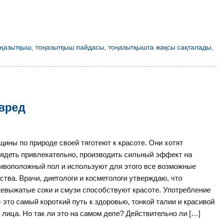
ңазытқыш
,
тоңазытқыш пайдасы
,
тоңазытқышта жақсы сақталады
,
 вред
ины по природе своей тяготеют к красоте. Они хотят
ядеть привлекательно, производить сильный эффект на
ивоположный пол и используют для этого все возможные
ства. Врачи, диетологи и косметологи утверждаю, что
евыжатые соки и смузи способствуют красоте. Употребление
 это самый короткий путь к здоровью, тонкой талии и красивой
 лица. Но так ли это на самом деле? Действительно ли […]