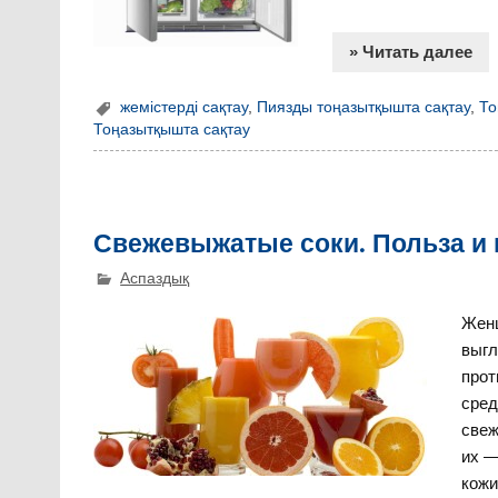
» Читать далее
жемістерді сақтау
,
Пиязды тоңазытқышта сақтау
,
То
Тоңазытқышта сақтау
Свежевыжатые соки. Польза и
Аспаздық
Женщ
выгл
прот
сред
свеж
их —
кожи