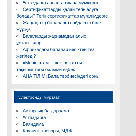
Ұстаздарға арналған жаңа мүмкіндік
Сертификаттарды қалай тегін алуға
болады? Тегін сертификаттар мұғалімдерге
Жаңғақтың балаларға пайдасын біле
жүріңіз
Балаларды жарнамадан алыс
ұстаңыздар
Африкадағы балалар неліктен тез
жетіледі?
«Менің атам – шежіре» атты
тақырыптағы ғылыми еңбек
АНА ТІЛІМ: Бала тәрбиесіндегі орны
Электронды мұрағат
Авторлық бағдарлама
Ұстаздарға
Баяндама
Коучинг жоспары, МДЖ