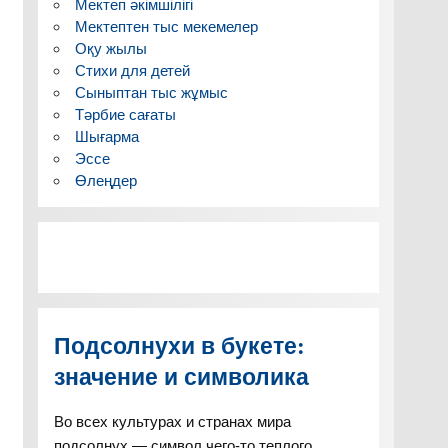
Мектеп әкімшілігі
Мектептен тыс мекемелер
Оқу жылы
Стихи для детей
Сыныптан тыс жұмыс
Тәрбие сағаты
Шығарма
Эссе
Өлеңдер
Подсолнухи в букете:
значение и символика
Во всех культурах и странах мира
подсолнух — символ чего-то теплого,