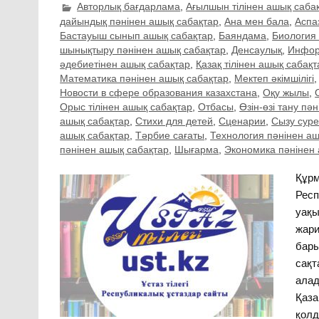
Авторлық бағдарлама
,
Ағылшын тілінен ашық саба
дайындық пәнінен ашық сабақтар
,
Ана мен бала
,
Аспа
Бастауыш сынып ашық сабақтар
,
Баяндама
,
Биология 
шынықтыру пәнінен ашық сабақтар
,
Денсаулық
,
Инфор
әдебиетінен ашық сабақтар
,
Қазақ тілінен ашық сабақт
Математика пәнінен ашық сабақтар
,
Мектеп әкімшілігі
Новости в сфере образования казахстана
,
Оқу жылы
,
Орыс тілінен ашық сабақтар
,
Отбасы
,
Өзін-өзі тану пә
ашық сабақтар
,
Стихи для детей
,
Сценарии
,
Сызу суре
ашық сабақтар
,
Тәрбие сағаты
,
Технология пәнінен а
пәнінен ашық сабақтар
,
Шығарма
,
Экономика пәнінен
Құрме
Респ
уақы
жари
бары
сақт
алад
Қаза
қолд