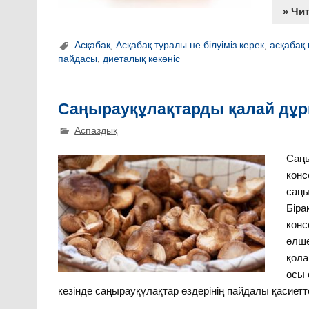
» Чи
Асқабақ
,
Асқабақ туралы не білуіміз керек
,
асқабақ
пайдасы
,
диеталық көкөніс
Саңырауқұлақтарды қалай дұры
Аспаздық
Саңы
конс
саңы
Біра
конс
өлше
қола
осы 
кезінде саңырауқұлақтар өздерінің пайдалы қасиет