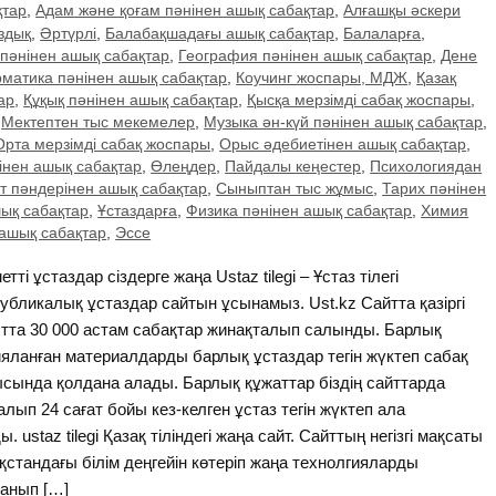
қтар
,
Адам және қоғам пәнінен ашық сабақтар
,
Алғашқы әскери
здық
,
Әртүрлі
,
Балабақшадағы ашық сабақтар
,
Балаларға
,
пәнінен ашық сабақтар
,
География пәнінен ашық сабақтар
,
Дене
матика пәнінен ашық сабақтар
,
Коучинг жоспары, МДЖ
,
Қазақ
ар
,
Құқық пәнінен ашық сабақтар
,
Қысқа мерзімді сабақ жоспары
,
,
Мектептен тыс мекемелер
,
Музыка ән-күй пәнінен ашық сабақтар
,
Орта мерзімді сабақ жоспары
,
Орыс әдебиетінен ашық сабақтар
,
нінен ашық сабақтар
,
Өлеңдер
,
Пайдалы кеңестер
,
Психологиядан
т пәндерінен ашық сабақтар
,
Сыныптан тыс жұмыс
,
Тарих пәнінен
шық сабақтар
,
Ұстаздарға
,
Физика пәнінен ашық сабақтар
,
Химия
 ашық сабақтар
,
Эссе
тті ұстаздар сіздерге жаңа Ustaz tilegi – Ұстаз тілегі
убликалық ұстаздар сайтын ұсынамыз. Ust.kz Сайтта қазіргі
тта 30 000 астам сабақтар жинақталып салынды. Барлық
яланған материалдарды барлық ұстаздар тегін жүктеп сабақ
сында қолдана алады. Барлық құжаттар біздің сайттарда
алып 24 сағат бойы кез-келген ұстаз тегін жүктеп ала
ы. ustaz tilegi Қазақ тіліндегі жаңа сайт. Сайттың негізгі мақсаты
қстандағы білім деңгейін көтеріп жаңа технолгияларды
анып […]