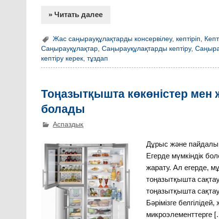
» Читать далее
Жас саңырауқұлақтарды консервілеу
,
кептіріп
,
Кепт
Саңырауқұлақтар
,
Саңырауқұлақтарды кептіру
,
Саңыра
кептіру керек
,
тұздап
Тоңазытқышта көкөністер мен ж
болады
Аспаздық
Дұрыс және пайдалы т
Егерде мүмкіндік бол
жарату. Ал егерде, м
тоңазытқышта сақтауғ
тоңазытқышта сақтау
Бәрімізге белгілідей
микроэлементтерге [