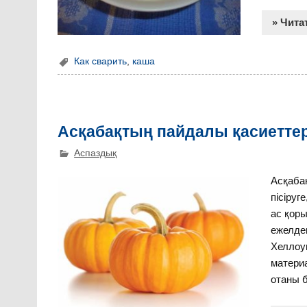
» Чита
Как сварить
,
каша
Асқабақтың пайдалы қасиеттер
Аспаздық
Асқабақ
пісіруг
ас қоры
ежелден
Хеллоу
материа
отаны б