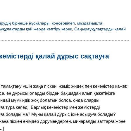
ірудің бірнеше нұсқалары
,
консервілеп
,
мұздатқышта
,
уқұлақтарды қай жерде кептіру керек
,
Саңырауқұлақтарды қалай
емістерді қалай дұрыс сақтауға
амақтану үшін жаңа піскен жеміс жидек пен көкөністер қажет.
са, ең дұрысы оларды бірден бақшадан алып қажетіңізге
ұндай мүмкіндік жоқ болатын болса, онда оларды
а тура келеді. Барлық көкөністер мен жемістерді
ға болады ма? Мұны қалай дұрыс іске асыруға болады?
, жаңа піскен өнімдер дәрумендерген, минаралды заттарға және
…]