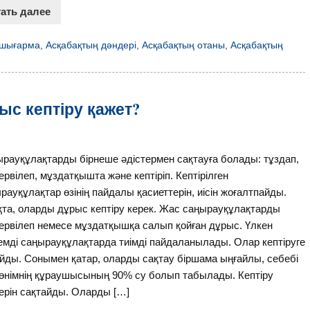
тать далее
 шығарма
,
Асқабақтың дәндері
,
Асқабақтың отаны
,
Асқабақтың
с кептіру қажет?
рауқұлақтарды бірнеше әдістермен сақтауға болады: тұздап,
ервілеп, мұздатқышта және кептіріп. Кептірілген
рауқұлақтар өзінің пайдалы қасиеттерін, иісін жоғалтпайды.
қта, оларды дұрыс кептіру керек. Жас саңырауқұлақтарды
ервілеп немесе мұздатқышқа салып қойған дұрыс. Үлкен
мді саңырауқұлақтарда тиімді пайдаланылады. Олар кептіруге
йды. Сонымен қатар, оларды сақтау біршама ыңғайлы, себебі
өнімнің құраушысының 90% су болып табылады. Кептіру
терін сақтайды. Оларды […]