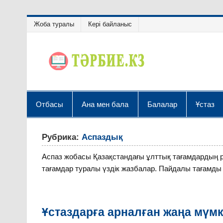
Жоба туралы
Кері байланыс
Отбасы
Ана мен бала
Балалар
Ұстаз
Рубрика:
Аспаздық
Аспаз жобасы Қазақстандағы ұлттық тағамдардың р
тағамдар туралы үздік жазбалар. Пайдалы тағамды
Ұстаздарға арналған жаңа мүмк