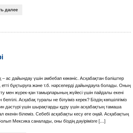
ть далее
і
 – ас дайындау үшін әмбебап көкөніс. Асқабақтан бәліштер
е, етті бұқтыруға және т.б. нәрселерді дайындауға болады. Оның
ту мен жүрек-қан тамырларының жүйесі үшін пайдалы екені
 белгілі. Асқабақ туралы не білуіміз керек? Біздің көпшілігіміз
ин дәстүрі үшін шырақтарды құру үшін асқабақтың тамаша
л екенін білеміз. Себебі асқабақты кесу өте оңай. Асқабақтың
олып Мексика саналады, оны біздің дәуірімізге […]