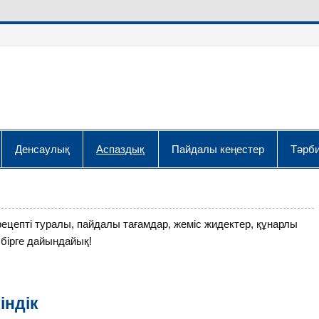
Денсаулық
Аспаздық
Пайдалы кеңестер
Тәрби
ецепті туралы, пайдалы тағамдар, жеміс жидектер, құнарлы
 бірге дайындайық!
індік