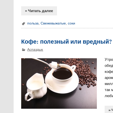
» Читать далее
польза
,
Свежевыжатые
,
соки
Кофе: полезный или вредный?
Аспаздық
Утро
обед
кофе
аром
милл
так 
люби
» 