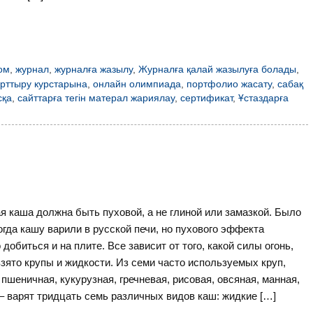
ом
,
журнал
,
журналға жазылу
,
Журналға қалай жазылуға болады
,
 арттыру курстарына
,
онлайн олимпиада
,
портфолио жасату
,
сабақ
сқа
,
сайттарға тегін матерал жариялау
,
сертификат
,
Ұстаздарға
я каша должна быть пуховой, а не глиной или замазкой. Было
огда кашу варили в русской печи, но пухового эффекта
добиться и на плите. Все зависит от того, какой силы огонь,
взято крупы и жидкости. Из семи часто используемых круп,
 пшеничная, кукурузная, гречневая, рисовая, овсяная, манная,
– варят тридцать семь различных видов каш: жидкие […]