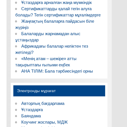
Ұстаздарға арналған жаңа мүмкіндік
Сертификаттарды қалай тегін алуға
болады? Тегін сертификаттар мұғалімдерге
Жаңғақтың балаларға пайдасын біле
жүріңіз
Балаларды жарнамадан алыс
ұстаңыздар
Африкадағы балалар неліктен тез
жетіледі?
«Менің атам – шежіре» атты
тақырыптағы ғылыми еңбек
АНА ТІЛІМ: Бала тәрбиесіндегі орны
Электронды мұрағат
Авторлық бағдарлама
Ұстаздарға
Баяндама
Коучинг жоспары, МДЖ