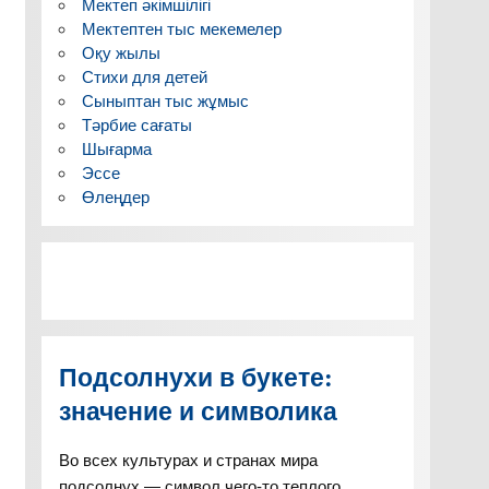
Мектеп әкімшілігі
Мектептен тыс мекемелер
Оқу жылы
Стихи для детей
Сыныптан тыс жұмыс
Тәрбие сағаты
Шығарма
Эссе
Өлеңдер
Подсолнухи в букете:
значение и символика
Во всех культурах и странах мира
подсолнух — символ чего-то теплого,