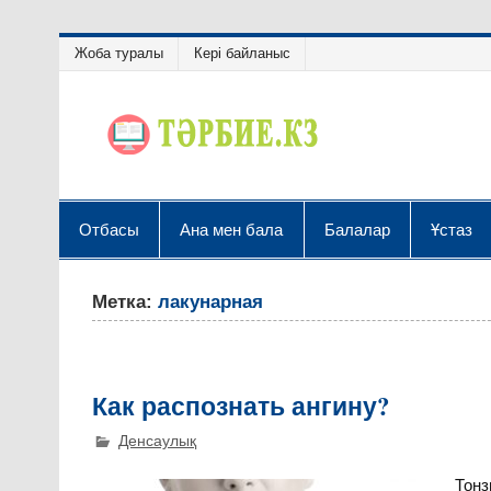
Жоба туралы
Кері байланыс
Отбасы
Ана мен бала
Балалар
Ұстаз
Метка:
лакунарная
Как распознать ангину?
Денсаулық
Тонз