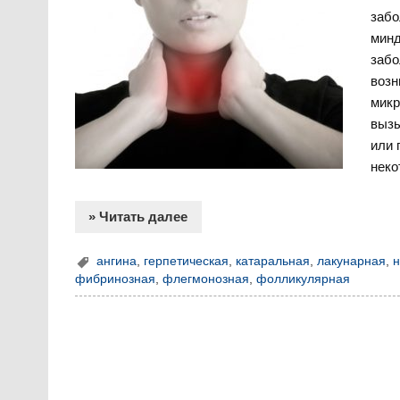
забо
минд
забо
возн
микр
вызы
или 
неко
» Читать далее
ангина
,
герпетическая
,
катаральная
,
лакунарная
,
н
фибринозная
,
флегмонозная
,
фолликулярная