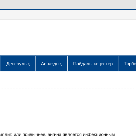
Денсаулық
Аспаздық
Пайдалы кеңестер
Тәрби
иллит, или привычнее, ангина является инфекционным