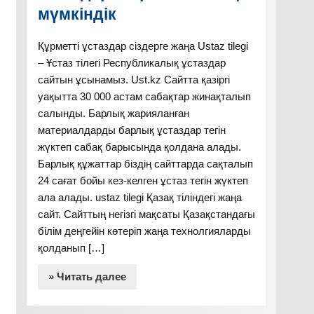
мүмкіндік
Құрметті ұстаздар сіздерге жаңа Ustaz tilegi
– Ұстаз тілегі Республикалық ұстаздар
сайтын ұсынамыз. Ust.kz Сайтта қазіргі
уақытта 30 000 астам сабақтар жинақталып
салынды. Барлық жарияланған
материалдарды барлық ұстаздар тегін
жүктеп сабақ барысында қолдана алады.
Барлық құжаттар біздің сайттарда сақталып
24 сағат бойы кез-келген ұстаз тегін жүктеп
ала алады. ustaz tilegi Қазақ тіліндегі жаңа
сайт. Сайттың негізгі мақсаты Қазақстандағы
білім деңгейін көтеріп жаңа технолгияларды
қолданып […]
» Читать далее