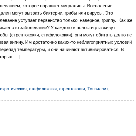
леванием, которое поражает миндалины. Воспаление
алин могут вызвать бактерии, грибы или вирусы. Это
левание уступает первенство только, наверное, гриппу. Как же
икает это заболевание? У каждого в полости рта живут
обы (стрептококки, стафилококки), они могут обитать долго не
вая ангину. Им достаточно каких-то неблагоприятных условий
перепад температуры, и они начинают активизироваться. В
торых […]
екротическая
,
стафилококки
,
стрептококки
,
Тонзиллит
,