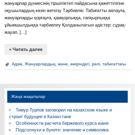
жануарлар дүниесінің тіршіліктегі пайдасына қажеттілігіне
оқушылардың көзін жеткізу Тәрбиелік: Табиғатты аялауға,
жануарларды қорғауға, қамқорлыққа, тапқырлыққа
ұйымшылдыққа тәрбиелеу Қолданылатын әдістер: сұрақ-
жауап, […]
» Читать далее
Адам
,
Жануарлардың
,
және
,
өміріндегі
,
рөлі
,
табиғаттағы
Жаңа мақалалар
Тимур Турлов заговорил на казахском языке и
строит будущее в Казахстане
Особенности расчета биржевого курса юаня
Подсолнухи в букете: значение и символика