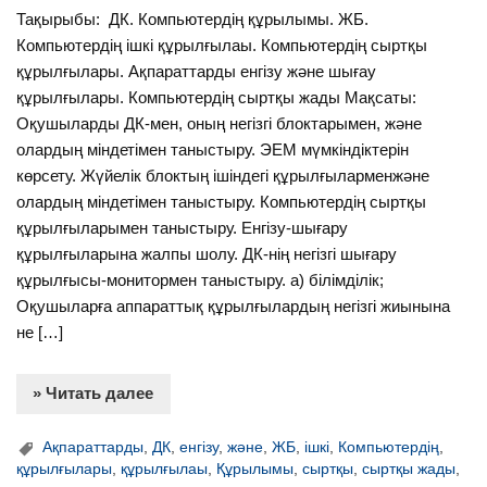
Тақырыбы: ДК. Компьютердің құрылымы. ЖБ.
Компьютердің ішкі құрылғылаы. Компьютердің сыртқы
құрылғылары. Ақпараттарды енгізу және шығау
құрылғылары. Компьютердің сыртқы жады Мақсаты:
Оқушыларды ДК-мен, оның негізгі блоктарымен, және
олардың міндетімен таныстыру. ЭЕМ мүмкіндіктерін
көрсету. Жүйелік блоктың ішіндегі құрылғыларменжәне
олардың міндетімен таныстыру. Компьютердің сыртқы
құрылғыларымен таныстыру. Енгізу-шығару
құрылғыларына жалпы шолу. ДК-нің негізгі шығару
құрылғысы-монитормен таныстыру. а) білімділік;
Оқушыларға аппараттық құрылғылардың негізгі жиынына
не […]
» Читать далее
Ақпараттарды
,
ДК
,
енгізу
,
және
,
ЖБ
,
ішкі
,
Компьютердің
,
құрылғылары
,
құрылғылаы
,
Құрылымы
,
сыртқы
,
сыртқы жады
,