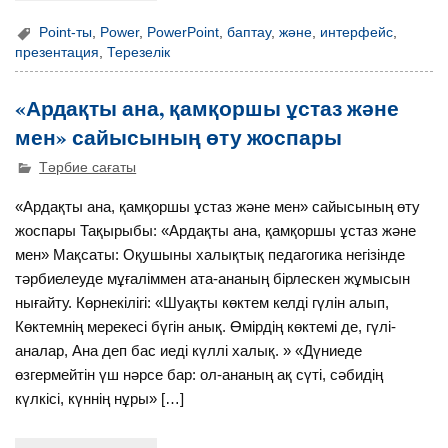
Point-ты
,
Power
,
PowerPoint
,
баптау
,
және
,
интерфейс
,
презентация
,
Терезелік
«Ардақты ана, қамқоршы ұстаз және
мен» сайысының өту жоспары
Тәрбие сағаты
«Ардақты ана, қамқоршы ұстаз және мен» сайысының өту
жоспары Тақырыбы: «Ардақты ана, қамқоршы ұстаз және
мен» Мақсаты: Оқушыны халықтық педагогика негізінде
тәрбиелеуде мұғаліммен ата-ананың бірлескен жұмысын
нығайту. Көрнекілігі: «Шуақты көктем келді гүлін алып,
Көктемнің мерекесі бүгін анық. Өмірдің көктемі де, гүлі-
аналар, Ана деп бас иеді күллі халық. » «Дүниеде
өзгермейтін үш нәрсе бар: ол-ананың ақ сүті, сәбидің
күлкісі, күннің нұры» […]