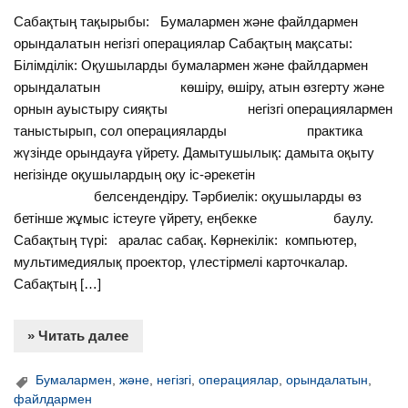
Сабақтың тақырыбы: Бумалармен және файлдармен
орындалатын негізгі операциялар Сабақтың мақсаты:
Білімділік: Оқушыларды бумалармен және файлдармен
орындалатын көшіру, өшіру, атын өзгерту және
орнын ауыстыру сияқты негізгі операциялармен
таныстырып, сол операцияларды практика
жүзінде орындауға үйрету. Дамытушылық: дамыта оқыту
негізінде оқушылардың оқу іс-әрекетін
белсендендіру. Тәрбиелік: оқушыларды өз
бетінше жұмыс істеуге үйрету, еңбекке баулу.
Сабақтың түрі: аралас сабақ. Көрнекілік: компьютер,
мультимедиялық проектор, үлестірмелі карточкалар.
Сабақтың […]
» Читать далее
Бумалармен
,
және
,
негізгі
,
операциялар
,
орындалатын
,
файлдармен