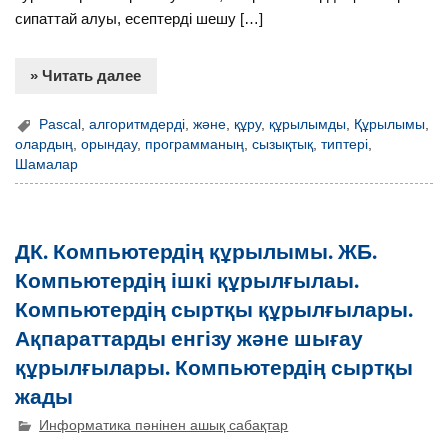
сипаттай алуы, есептерді шешу […]
» Читать далее
Pascal
,
алгоритмдерді
,
және
,
құру
,
құрылымды
,
Құрылымы
,
олардың
,
орындау
,
программаның
,
сызықтық
,
типтері
,
Шамалар
ДК. Компьютердің құрылымы. ЖБ.
Компьютердің ішкі құрылғылаы.
Компьютердің сыртқы құрылғылары.
Ақпараттарды енгізу және шығау
құрылғылары. Компьютердің сыртқы
жады
Информатика пәнінен ашық сабақтар