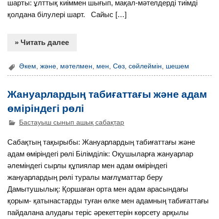
шарты: ұлттық киіммен шығып, мақал-мәтелдерді тиімді
қолдана білулері шарт. Сайыс […]
» Читать далее
Әкем
,
және
,
мәтелмен
,
мен
,
Сөз
,
сөйлеймін
,
шешем
Жануарлардың табиғаттағы және адам
өміріндегі рөлі
Бастауыш сынып ашық сабақтар
Сабақтың тақырыбы: Жануарлардың табиғаттағы және
адам өміріндегі рөлі Білімділік: Оқушыларға жануарлар
әлеміндегі сырлы құпиялар мен адам өміріндегі
жануарлардың рөлі туралы мағлұматтар беру
Дамытушылық: Қоршаған орта мен адам арасындағы
қорым- қатынастарды туған өлке мен адамның табиғаттағы
пайдалана алудағы теріс әрекеттерін көрсету арқылы