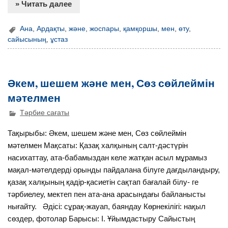
» Читать далее
Ана
,
Ардақты
,
және
,
жоспары
,
қамқоршы
,
мен
,
өту
,
сайысының
,
ұстаз
Әкем, шешем және мен, Сөз сөйлеймін
мәтелмен
Тәрбие сағаты
Тақырыбы: Әкем, шешем және мен, Сөз сөйлеймін
мәтелмен Мақсаты: Қазақ халқының салт-дәстүрін
насихаттау, ата-бабамыздан келе жатқан асыл мұрамыз
мақал-мәтелдерді орынды пайдалана білуге дағдыландыру,
қазақ халқының қадір-қасиетін сақтап бағалай білу- ге
тәрбиелеу, мектеп пен ата-ана арасындағы байланысты
нығайту. Әдісі: сұрақ-жауап, баяндау Көрнекілігі: нақыл
сөздер, фотолар Барысы: І. Ұйымдастыру Сайыстың