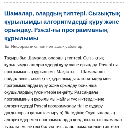
Шамалар, олардың типтері. Сызықтық
құрылымды алгоритмдерді құру және
орындау. Pascal-ғы программаның
құрылымы
Информатика пәнінен ашық сабақтар
Тақырыбы: Шамалар, олардың типтері. Сызықтық
құрылымды алгоритмдерді құру және орындау. Pascal-ғы
программаның құрылымы Мақсаты: Шамаларды
пайдаланып, сызықтық құрылымды алгоритмдер мен
программаларды құру және орындау бойынша
оқушылардың түсініктерін кеңейту. Pascal-дағы
программаның құрылымы жайлы түсініктерді және
алгоритмдерді Pascal программалау тіліне аудару
дағдыларын қалыптастыру а) білімділік; Оқушылардың
алгоритмдер мен программаларда қолданылатын шамалар
туралы түсініктері болуы тиіс; олар шамалардың типтерін