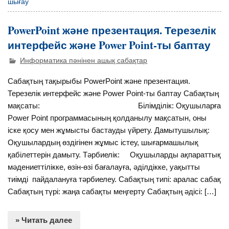
шығау
PowerPoint және презентация. Терезелік
интерфейс және Power Point-ты баптау
Информатика пәнінен ашық сабақтар
Сабақтың тақырыбы PowerPoint және презентация.
Терезелік интерфейс және Power Point-ты баптау Сабақтың
мақсаты: Білімділік: Оқушыларға
Power Point программасының қолданылу мақсатын, оны
іске қосу мен жұмысты бастауды үйрету. Дамытушылық:
Оқушылардың өздігінен жұмыс істеу, шығармашылық
қабілеттерін дамыту. Тәрбиелік: Оқушыларды ақпараттық
мәдениеттілікке, өзін-өзі бағалауға, әділдікке, уақытты
тиімді пайдалануға тәрбиелеу. Сабақтың типі: аралас сабақ
Сабақтың түрі: жаңа сабақты меңгерту Сабақтың әдісі: […]
» Читать далее