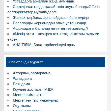
Ұстаздарға арналған жаңа мүмкіндік
Сертификаттарды қалай тегін алуға болады? Тегін
сертификаттар мұғалімдерге
Жаңғақтың балаларға пайдасын біле жүріңіз
Балаларды жарнамадан алыс ұстаңыздар
Африкадағы балалар неліктен тез жетіледі?
«Менің атам – шежіре» атты тақырыптағы ғылыми
еңбек
АНА ТІЛІМ: Бала тәрбиесіндегі орны
Электронды мұрағат
Авторлық бағдарлама
Ұстаздарға
Баяндама
Коучинг жоспары, МДЖ
Мектеп әкімшілігі
Мектептен тыс мекемелер
Оқу жылы