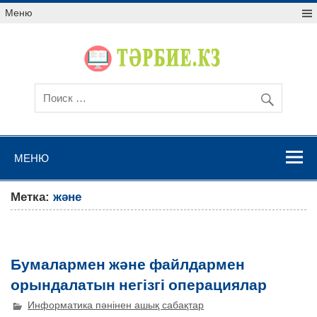
Меню
МЕНЮ
Метка:
және
Бумалармен және файлдармен
орындалатын негізгі операциялар
Информатика пәнінен ашық сабақтар