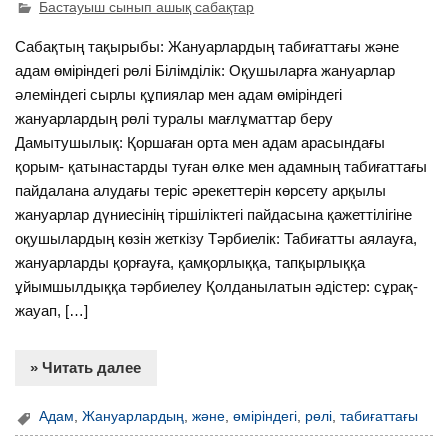
Бастауыш сынып ашық сабақтар
Сабақтың тақырыбы: Жануарлардың табиғаттағы және
адам өміріндегі рөлі Білімділік: Оқушыларға жануарлар
әлеміндегі сырлы құпиялар мен адам өміріндегі
жануарлардың рөлі туралы мағлұматтар беру
Дамытушылық: Қоршаған орта мен адам арасындағы
қорым- қатынастарды туған өлке мен адамның табиғаттағы
пайдалана алудағы теріс әрекеттерін көрсету арқылы
жануарлар дүниесінің тіршіліктегі пайдасына қажеттілігіне
оқушылардың көзін жеткізу Тәрбиелік: Табиғатты аялауға,
жануарларды қорғауға, қамқорлыққа, тапқырлыққа
ұйымшылдыққа тәрбиелеу Қолданылатын әдістер: сұрақ-
жауап, […]
» Читать далее
Адам
,
Жануарлардың
,
және
,
өміріндегі
,
рөлі
,
табиғаттағы