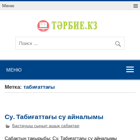
Меню
МЕНЮ
Метка:
табиғаттағы
Су. Табиғаттағы су айналымы
Бастауыш сынып ашық сабақтар
Сабақтың тақырыбы: Су. Табиғаттағы су айналымы