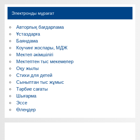
Электронды мұрағат
Авторлық бағдарлама
Ұстаздарға
Баяндама
Коучинг жоспары, МДЖ
Мектеп әкімшілігі
Мектептен тыс мекемелер
Оқу жылы
Стихи для детей
Сыныптан тыс жұмыс
Тәрбие сағаты
Шығарма
Эссе
Өлеңдер