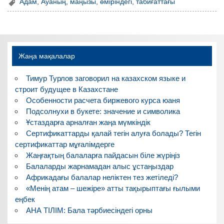
Адам
,
Ауаның
,
маңызы
,
өміріндегі
,
табиғаттағы
Жаңа мақалалар
Тимур Турлов заговорил на казахском языке и
строит будущее в Казахстане
Особенности расчета биржевого курса юаня
Подсолнухи в букете: значение и символика
Ұстаздарға арналған жаңа мүмкіндік
Сертификаттарды қалай тегін алуға болады? Тегін
сертификаттар мұғалімдерге
Жаңғақтың балаларға пайдасын біле жүріңіз
Балаларды жарнамадан алыс ұстаңыздар
Африкадағы балалар неліктен тез жетіледі?
«Менің атам – шежіре» атты тақырыптағы ғылыми
еңбек
АНА ТІЛІМ: Бала тәрбиесіндегі орны