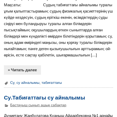
Мақсаты: Судың табиғаттағы айналымы туралы
ұғым қалыптастырамын; судың физикалық қасиеттерінің үш
күйде кездесуін, судың еріткіш екенін, өсімдіктердің суды
сіңіруі мен буландыруы туралы алған білімдерін
пысықтаймын; оқушылардың өткен сыныптарда алған
білімдері мен күнделікті өмірден білетіндерін қорытамын; су,
оның адам өміріндегі маңызы, оны қорғау туралы білімдерін
нығайтамын; пәнге деген қызығушылығын арттырамын; ой-
өрісін, есте сақтау қабілетін, шығармашылығын […]
» Читать далее
Су
,
су айналымы
,
табиғаттағы
Су.Табиғаттағы су айналымы
Бастауыш сынып ашық сабақтар
Дүниетану Жанбулатова Қуаныш Айдарбековна №1 арнайы