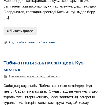
Жербетіндееңкөптаралғанзат-су.Олжершарының 2/3
бөлігіналыпжатыр.олар: мұхиттар, өзен-көлдер, теңіздер.
Олардыатап, картаданкөрсетеді.Қосымшаұғымдар беру.
[…]
» Читать далее
Су
,
су айналымы
,
табиғаттағы
Табиғаттағы жыл мезгілдері. Күз
мезгілі
Бастауыш сынып ашық сабақтар
Cабақтың тақырыбы: Табиғаттағы жыл мезгілдері. Күз
мезгілі Сабақтың мақсаты: Оқушылардың жыл мезгілдері
туралы түсініктерін кеңейту, күзгі табиғаттың өзгеретіні
туралы түсініктерін қалыптастыруға жағдай жасау.