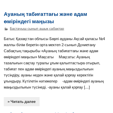
Ауаның табиғаттағы және адам
өміріндегі маңызы
Бастауыш сынып ашық сабақтар
Батыс Қазақстан облысы Бөрлі ауданы Ақсай қаласы №4
жалпы білім беретін орта мектеп 2-сынып Дүниетану
Сабақтың тақырыбы «Ауаның табиғаттағы және адам
өміріндегі маңызы» Мақсаты Мақсаты: Ауаның
тазалығын сақтау туралы ұғым қалыптастыра отырып,
табиғат пен адам өміріндегі ауаның маңыздылығын
түсіндіру, ауаны неден және қалай қорғау керектігін
ұғындыру. Күтілетін нәтижелер -адам өміріндегі ауаның
маңыздылығын түсінеді. -ауаны қалай қорғау […]
» Читать далее