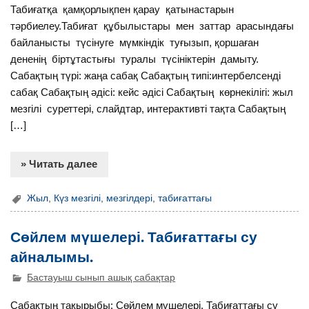
Табиғатқа қамқорлықпен қарау қатынастарын
тәрбиелеу.Табиғат құбылыстары мен заттар арасындағы
байланысты түсінуге мүмкіндік туғызып, қоршаған
дененің біртұтастығы туралы түсініктерін дамыту.
Сабақтың түрі: жаңа сабақ Сабақтың типі:интербелсенді
сабақ Сабақтың әдісі: кейс әдісі Сабақтың көрнекілігі: жыл
мезгілі суреттері, слайдтар, интерактивті тақта Сабақтың
[…]
» Читать далее
Жыл
,
Күз мезгілі
,
мезгілдері
,
табиғаттағы
Сөйлем мүшелері. Табиғаттағы су
айналымы.
Бастауыш сынып ашық сабақтар
Сабақтың тақырыбы: Сөйлем мүшелері. Табиғаттағы су