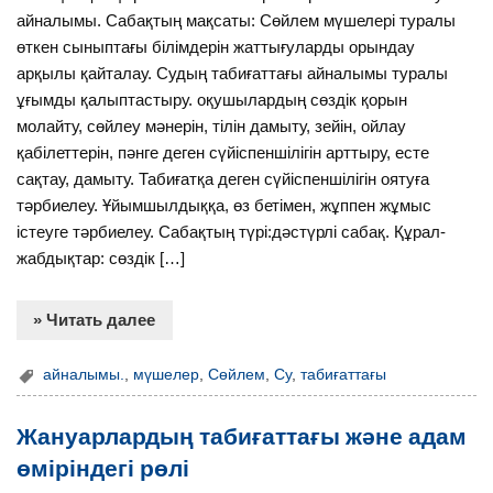
айналымы. Сабақтың мақсаты: Сөйлем мүшелері туралы
өткен сыныптағы білімдерін жаттығуларды орындау
арқылы қайталау. Судың табиғаттағы айналымы туралы
ұғымды қалыптастыру. оқушылардың сөздік қорын
молайту, сөйлеу мәнерін, тілін дамыту, зейін, ойлау
қабілеттерін, пәнге деген сүйіспеншілігін арттыру, есте
сақтау, дамыту. Табиғатқа деген сүйіспеншілігін оятуға
тәрбиелеу. Ұйымшылдыққа, өз бетімен, жұппен жұмыс
істеуге тәрбиелеу. Сабақтың түрі:дәстүрлі сабақ. Құрал-
жабдықтар: сөздік […]
» Читать далее
айналымы.
,
мүшелер
,
Сөйлем
,
Су
,
табиғаттағы
Жануарлардың табиғаттағы және адам
өміріндегі рөлі