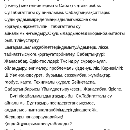
(түзету) мектеп-интернаты Сабақтыңтақырыбы:
Су.Табиғаттағы су айналымы. Сабақтыңмақсаттары:
Судыңадамөміріндегімаңыздылығынжәне оны
қорғаудыңқажеттілігін , табиғаттағы су
айналымынұғындыру.Оқушылардыңсөздікқорынбайытаоты
рып, тілінұстарту,
шығармашылыққабілеттеріндамыту.Адамгершілікке,
табиғаттысүюге,қорғауғатәрбиелеу. Сабақтыңтүрі:
Жаңасабақ. Әдіс-тәсілдері: Түсіндіру, сұрақ-жауап,
ойландыру, әнгімелеу, проблемалықізденушілік. Көрнекілігі:
Ш.Уәлихановсуреті, бұрымы, сөзжұмбақ, жұмбақтар,
глобус, карта. Техникалыққұрал: Бейнетаспа.
Сабақтыңбарысы Ұйымдастырукезеңі. Жаңасабақ.Кіріспе.
— Бүгінгісабағымыздыңтақырыбы: Су.Табиғаттағы су
айналымы.Бұлтақырыпсендергетансықемес,
алдыңғысыныптаналғанбілімдеріңдіпашетейік.
Жершарынаназараударайық!
Қандайтұжырымжасауғаболады?