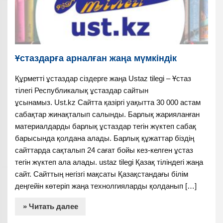
Ұстаздарға арналған жаңа мүмкіндік
Құрметті ұстаздар сіздерге жаңа Ustaz tilegi – Ұстаз
тілегі Республикалық ұстаздар сайтын
ұсынамыз. Ust.kz Сайтта қазіргі уақытта 30 000 астам
сабақтар жинақталып салынды. Барлық жарияланған
материалдарды барлық ұстаздар тегін жүктеп сабақ
барысында қолдана алады. Барлық құжаттар біздің
сайттарда сақталып 24 сағат бойы кез-келген ұстаз
тегін жүктеп ала алады. ustaz tilegi Қазақ тіліндегі жаңа
сайт. Сайттың негізгі мақсаты Қазақстандағы білім
деңгейін көтеріп жаңа технолгияларды қолданып […]
» Читать далее