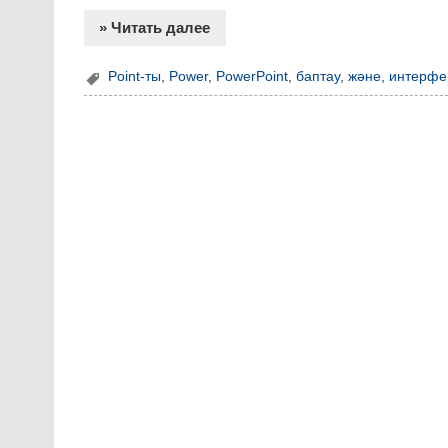
» Читать далее
Point-ты
,
Power
,
PowerPoint
,
баптау
,
және
,
интерфе