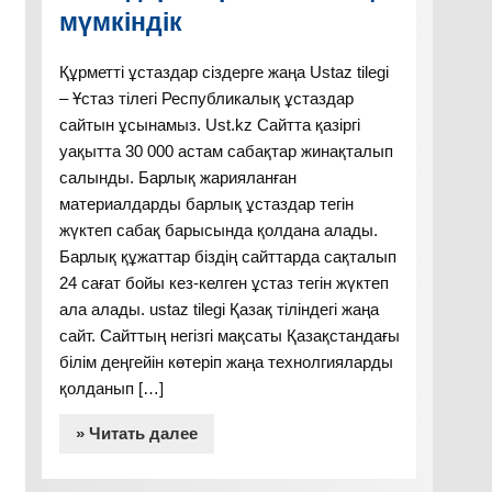
мүмкіндік
Құрметті ұстаздар сіздерге жаңа Ustaz tilegi
– Ұстаз тілегі Республикалық ұстаздар
сайтын ұсынамыз. Ust.kz Сайтта қазіргі
уақытта 30 000 астам сабақтар жинақталып
салынды. Барлық жарияланған
материалдарды барлық ұстаздар тегін
жүктеп сабақ барысында қолдана алады.
Барлық құжаттар біздің сайттарда сақталып
24 сағат бойы кез-келген ұстаз тегін жүктеп
ала алады. ustaz tilegi Қазақ тіліндегі жаңа
сайт. Сайттың негізгі мақсаты Қазақстандағы
білім деңгейін көтеріп жаңа технолгияларды
қолданып […]
» Читать далее