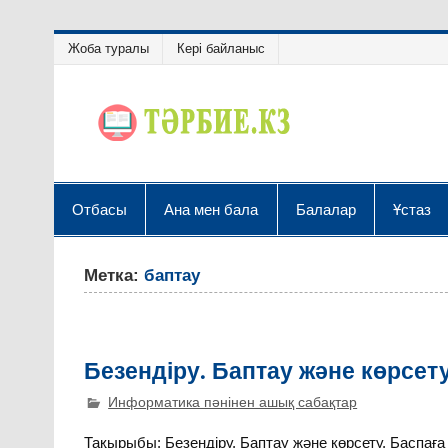
Жоба туралы
Кері байланыс
Отбасы
Ана мен бала
Балалар
Ұстаз
Метка:
баптау
Безендіру. Баптау және көрсету
Информатика пәнінен ашық сабақтар
Тақырыбы: Безендіру. Баптау және көрсету. Баспа