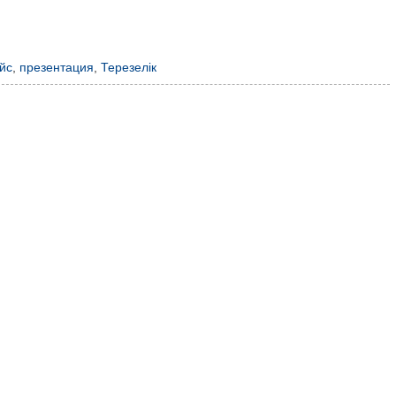
йс
,
презентация
,
Терезелік