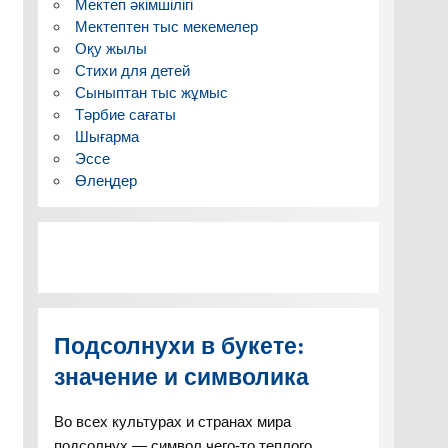
Мектеп әкімшілігі
Мектептен тыс мекемелер
Оқу жылы
Стихи для детей
Сыныптан тыс жұмыс
Тәрбие сағаты
Шығарма
Эссе
Өлеңдер
Подсолнухи в букете:
значение и символика
Во всех культурах и странах мира
подсолнух — символ чего-то теплого,