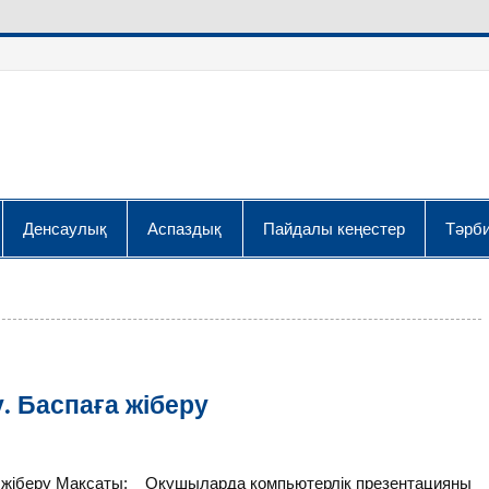
Денсаулық
Аспаздық
Пайдалы кеңестер
Тәрби
. Баспаға жіберу
ға жіберу Мақсаты: Оқушыларда компьютерлік презентацияны