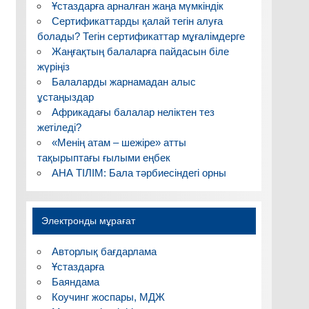
Ұстаздарға арналған жаңа мүмкіндік
Сертификаттарды қалай тегін алуға
болады? Тегін сертификаттар мұғалімдерге
Жаңғақтың балаларға пайдасын біле
жүріңіз
Балаларды жарнамадан алыс
ұстаңыздар
Африкадағы балалар неліктен тез
жетіледі?
«Менің атам – шежіре» атты
тақырыптағы ғылыми еңбек
АНА ТІЛІМ: Бала тәрбиесіндегі орны
Электронды мұрағат
Авторлық бағдарлама
Ұстаздарға
Баяндама
Коучинг жоспары, МДЖ