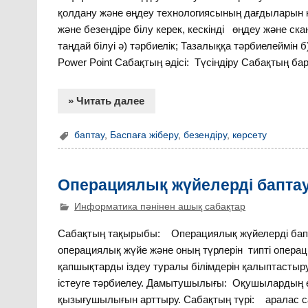
қолдану және өңдеу технологиясының дағдыларын қ
және безендіре білу керек, кескінді өңдеу және с
таңдай білуі ә) тәрбиелік; Тазалыққа тәрбиелеймін
Power Point Сабақтың әдісі: Түсіндіру Сабақтың бар
» Читать далее
баптау
,
Баспаға жіберу
,
безендіру
,
көрсету
Операциялық жүйелерді бапта
Информатика пәнінен ашық сабақтар
Сабақтың тақырыбы: Операциялық жүйелерді б
операциялық жүйе және оның түрлерін типті опер
қапшықтарды іздеу туралы білімдерін қалыптасты
істеуге тәрбиелеу. Дамытушылығы: Оқушылардың ест
қызығушылығын арттыру. Сабақтың түрі: аралас саб