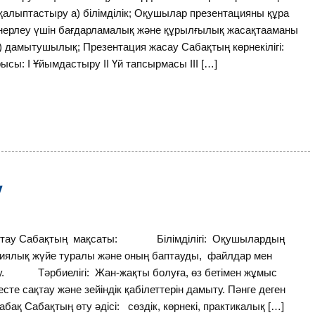
алыптастыру а) білімділік; Оқушылар презентацияны құра
канерлеу үшін бағдарламалық және құрылғылық жасақтааманы
 б) дамытушылық; Презентация жасау Сабақтың көрнекілігі:
ысы: І Ұйымдастыру ІІ Үй тапсырмасы ІІІ […]
у
аптау Сабақтың мақсаты: Білімділігі: Оқушылардың
ациялық жүйе туралы және оның баптауды, файлдар мен
ру. Тәрбиелігі: Жан-жақты болуға, өз бетімен жұмыс
е сақтау және зейіндік қабілеттерін дамыту. Пәнге деген
ақ Сабақтың өту әдісі: сөздік, көрнекі, практикалық […]