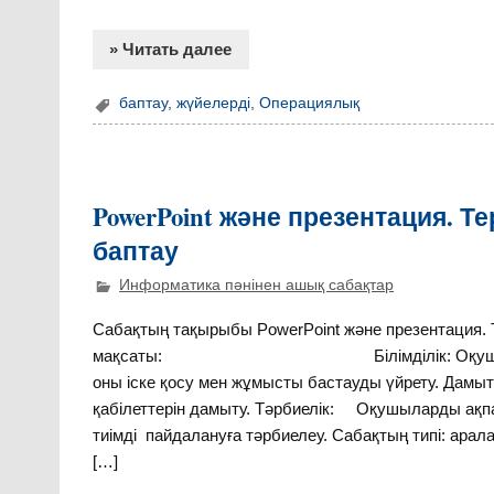
» Читать далее
баптау
,
жүйелерді
,
Операциялық
PowerPoint және презентация. Те
баптау
Информатика пәнінен ашық сабақтар
Сабақтың тақырыбы PowerPoint және презентация. 
мақсаты: Білімділік: Оқушыларға Powe
оны іске қосу мен жұмысты бастауды үйрету. Дам
қабілеттерін дамыту. Тәрбиелік: Оқушыларды ақпара
тиімді пайдалануға тәрбиелеу. Сабақтың типі: арал
[…]