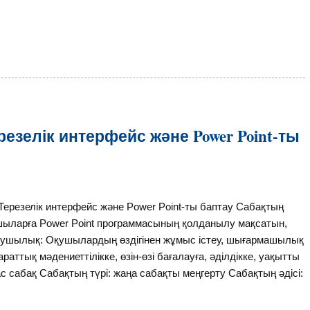
резелік интерфейс және Power Point-ты
Терезелік интерфейс және Power Point-ты баптау Сабақтың
r Point программасының қолданылу мақсатын,
ытушылық: Оқушылардың өздігінен жұмыс істеу, шығармашылық
ттық мәдениеттілікке, өзін-өзі бағалауға, әділдікке, уақытты
ас сабақ Сабақтың түрі: жаңа сабақты меңгерту Сабақтың әдісі: