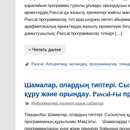
қарапайым программа туралы ұғымды орындаушы-ком
өрнектердің Pascal-да жазылу ережелері жайлы мағл
Pascal программалау тілі арасындағы негізгі айыр
арифметикалық өрнектердің жазылу ережелерін білуі 
дамытушылық; Pascal программалау тілінде […]
» Читать далее
Pascal
,
Алгоритмді
,
кескіндеу
,
программалау
,
тілінд
Шамалар, олардың типтері. С
құру және орындау. Pascal-ғ
Информатика пәнінен ашық сабақтар
Тақырыбы: Шамалар, олардың типтері. Сызықтық құ
программаның құрылымы Мақсаты: Шамаларды па
программаларды құру және орындау бойынша оқушыл