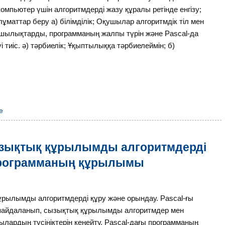
пьютер үшін алгоритмдерді жазу құралы ретінде енгізу;
ұматтар беру а) білімділік; Оқушылар алгоритмдік тіл мен
машылықтарды, программаның жалпы түрін және Pascal-да
тиіс. ә) тәрбиелік; Ұқыптылыққа тәрбиелеймін; б)
е
ызықтық құрылымды алгоритмдерді
ы программаның құрылымы
рылымды алгоритмдерді құру және орындау. Pascal-ғы
йдаланып, сызықтық құрылымды алгоритмдер мен
ардың түсініктерін кеңейту. Pascal-дағы программаның