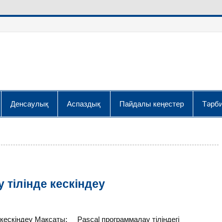
Денсаулық
Аспаздық
Пайдалы кеңестер
Тәрби
 тілінде кескіндеу
 кескіндеу Мақсаты: Pascal программалау тіліндегі