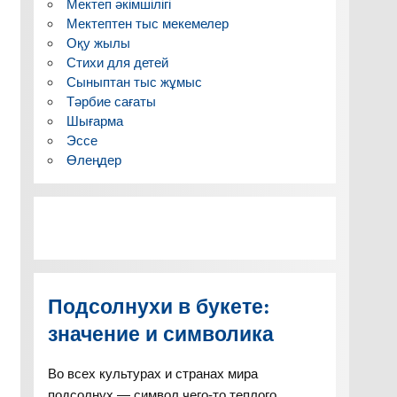
Мектеп әкімшілігі
Мектептен тыс мекемелер
Оқу жылы
Стихи для детей
Сыныптан тыс жұмыс
Тәрбие сағаты
Шығарма
Эссе
Өлеңдер
Подсолнухи в букете:
значение и символика
Во всех культурах и странах мира
подсолнух — символ чего-то теплого,