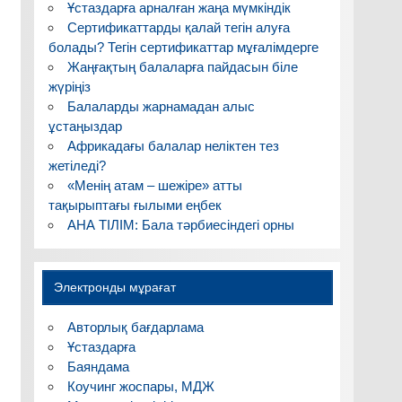
Ұстаздарға арналған жаңа мүмкіндік
Сертификаттарды қалай тегін алуға
болады? Тегін сертификаттар мұғалімдерге
Жаңғақтың балаларға пайдасын біле
жүріңіз
Балаларды жарнамадан алыс
ұстаңыздар
Африкадағы балалар неліктен тез
жетіледі?
«Менің атам – шежіре» атты
тақырыптағы ғылыми еңбек
АНА ТІЛІМ: Бала тәрбиесіндегі орны
Электронды мұрағат
Авторлық бағдарлама
Ұстаздарға
Баяндама
Коучинг жоспары, МДЖ