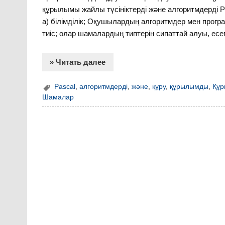
құрылымы жайлы түсініктерді және алгоритмдерді 
а) білімділік; Оқушылардың алгоритмдер мен прог
тиіс; олар шамалардың типтерін сипаттай алуы, есе
» Читать далее
Pascal
,
алгоритмдерді
,
және
,
құру
,
құрылымды
,
Құ
Шамалар