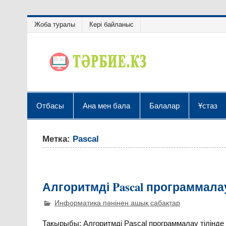
Жоба туралы
Кері байланыс
Отбасы
Ана мен бала
Балалар
Ұстаз
Метка:
Pascal
Алгоритмді Pascal программалау
Информатика пәнінен ашық сабақтар
Тақырыбы: Алгоритмді Pascal программалау тілінде