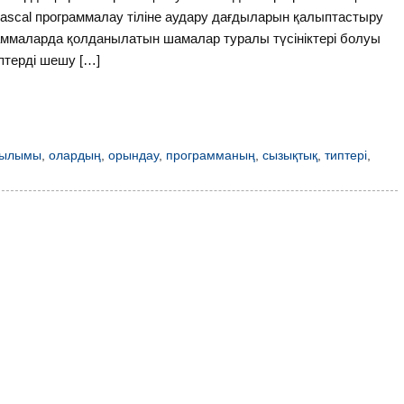
Pascal программалау тіліне аудару дағдыларын қалыптастыру
раммаларда қолданылатын шамалар туралы түсініктері болуы
птерді шешу […]
рылымы
,
олардың
,
орындау
,
программаның
,
сызықтық
,
типтері
,