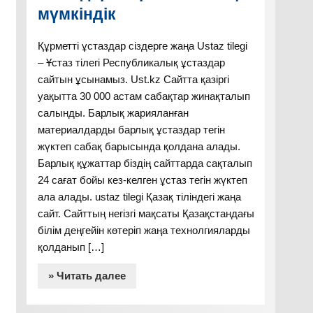
мүмкіндік
Құрметті ұстаздар сіздерге жаңа Ustaz tilegi
– Ұстаз тілегі Республикалық ұстаздар
сайтын ұсынамыз. Ust.kz Сайтта қазіргі
уақытта 30 000 астам сабақтар жинақталып
салынды. Барлық жарияланған
материалдарды барлық ұстаздар тегін
жүктеп сабақ барысында қолдана алады.
Барлық құжаттар біздің сайттарда сақталып
24 сағат бойы кез-келген ұстаз тегін жүктеп
ала алады. ustaz tilegi Қазақ тіліндегі жаңа
сайт. Сайттың негізгі мақсаты Қазақстандағы
білім деңгейін көтеріп жаңа технолгияларды
қолданып […]
» Читать далее