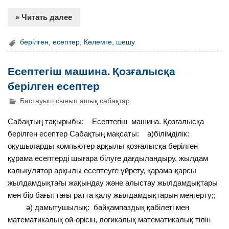
» Читать далее
берілген
,
есептер
,
Көлемге
,
шешу
Есептегіш машина. Қозғалысқа
берілген есептер
Бастауыш сынып ашық сабақтар
Сабақтың тақырыбы: Есептегіш машина. Қозғалысқа
берілген есептер Сабақтың мақсаты: а)білімділік:
оқушыларды компьютер арқылы қозғалысқа берілген
құрама есептерді шығара білуге дағдыландыру, жылдам
калькулятор арқылы есептеуге үйрету, қарама-қарсы
жылдамдықтағы жақындау және алыстау жылдамдықтары
мен бір бағыттағы ратта қалу жылдамдықтарын меңгерту;;
ә) дамытушылық: байқампаздық қабілеті мен
математикалық ой-өрісін, логикалық математикалық тілін