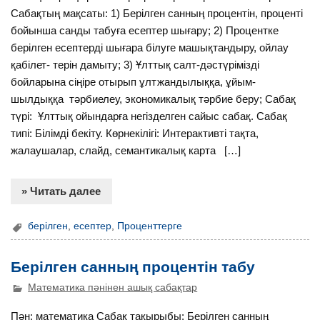
Сабақтың мақсаты: 1) Берілген санның процентін, проценті
бойынша санды табуға есептер шығару; 2) Процентке
берілген есептерді шығара білуге машықтандыру, ойлау
қабілет- терін дамыту; 3) Ұлттық салт-дәстүрімізді
бойларына сіңіре отырып ұлтжандылыққа, ұйым-
шылдыққа тәрбиелеу, экономикалық тәрбие беру; Сабақ
түрі: Ұлттық ойындарға негізделген сайыс сабақ. Сабақ
типі: Білімді бекіту. Көрнекілігі: Интерактивті тақта,
жалаушалар, слайд, семантикалық карта […]
» Читать далее
берілген
,
есептер
,
Проценттерге
Берілген санның процентін табу
Математика пәнінен ашық сабақтар
Пән: математика Сабақ тақырыбы: Берілген санның