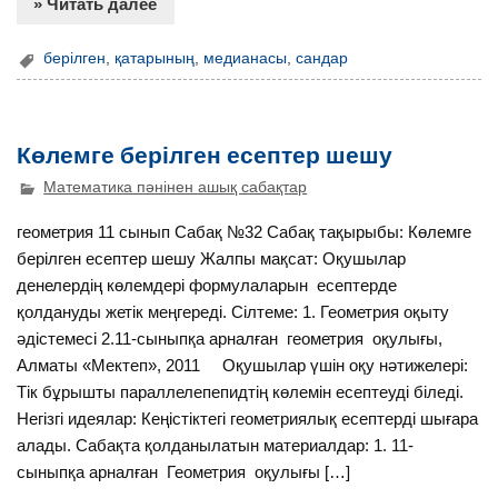
» Читать далее
берілген
,
қатарының
,
медианасы
,
сандар
Көлемге берілген есептер шешу
Математика пәнінен ашық сабақтар
геометрия 11 сынып Сабақ №32 Сабақ тақырыбы: Көлемге
берілген есептер шешу Жалпы мақсат: Оқушылар
денелердің көлемдері формулаларын есептерде
қолдануды жетік меңгереді. Сілтеме: 1. Геометрия оқыту
әдістемесі 2.11-сыныпқа арналған геометрия оқулығы,
Алматы «Мектеп», 2011 Оқушылар үшін оқу нәтижелері:
Тік бұрышты параллелепепидтің көлемін есептеуді біледі.
Негізгі идеялар: Кеңістіктегі геометриялық есептерді шығара
алады. Сабақта қолданылатын материалдар: 1. 11-
сыныпқа арналған Геометрия оқулығы […]