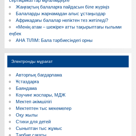
сертификаттар мұғалімдерге
Жаңғақтың балаларға пайдасын біле жүріңіз
Балаларды жарнамадан алыс ұстаңыздар
Африкадағы балалар неліктен тез жетіледі?
«Менің атам – шежіре» атты тақырыптағы ғылыми
еңбек
АНА ТІЛІМ: Бала тәрбиесіндегі орны
Электронды мұрағат
Авторлық бағдарлама
Ұстаздарға
Баяндама
Коучинг жоспары, МДЖ
Мектеп әкімшілігі
Мектептен тыс мекемелер
Оқу жылы
Стихи для детей
Сыныптан тыс жұмыс
Тәрбие сағаты