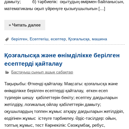
дамыту; б) тәрбиелік: оқытудың өмірмен байланысын,
математиканы оқып үйренуге қызығушылығын […]
» Читать далее
берілген
,
Есептегіш
,
есептер
,
Қозғалысқа
,
машина
Қозғалысқа және өнімділікке берілген
есептерді қайталау
Бастауыш сынып ашық сабақтар
Тақырыбы: Өткенді қайталау. Мақсаты: қозғалысқа және
өнімділікке берілген есептерді қайталау, өткен есеп
түрлерін шешу қабілеттерін бекіту; есептеу дағдыларын
жетілдіру, логикалық ойлау қабілеттерін дамыту;
оқушылардың топпен жұмыс атқару дағдыларын жетілдіріп,
өздігінен жұмыс істеуге тәрбиелеу. Әдіс-тәсілдер: ойын,
топтық жұмыс, тест Көрнекілік: Сөзжұмбақ, ребус,