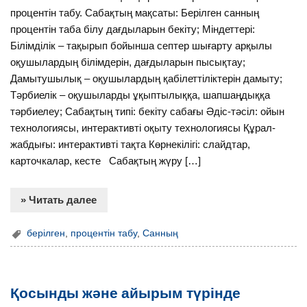
процентін табу. Сабақтың мақсаты: Берілген санның
процентін таба білу дағдыларын бекіту; Міндеттері:
Білімділік – тақырып бойынша септер шығарту арқылы
оқушылардың білімдерін, дағдыларын пысықтау;
Дамытушылық – оқушылардың қабілеттіліктерін дамыту;
Тәрбиелік – оқушыларды ұқыптылыққа, шапшаңдыққа
тәрбиелеу; Сабақтың типі: бекіту сабағы Әдіс-тәсіл: ойын
технологиясы, интерактивті оқыту технологиясы Құрал-
жабдығы: интерактивті тақта Көрнекілігі: слайдтар,
карточкалар, кесте Сабақтың жүру […]
» Читать далее
берілген
,
процентін табу
,
Санның
Қосынды және айырым түрінде