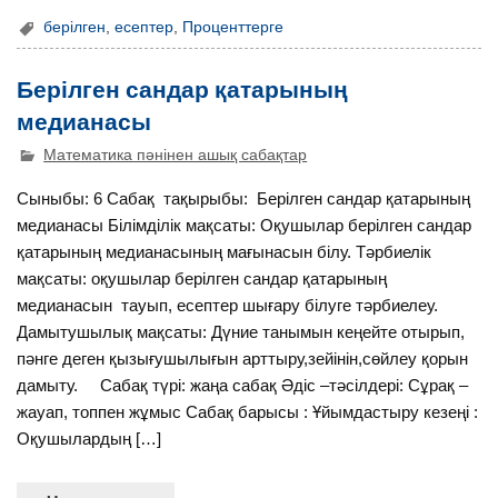
берілген
,
есептер
,
Проценттерге
Берілген сандар қатарының
медианасы
Математика пәнінен ашық сабақтар
Сыныбы: 6 Сабақ тақырыбы: Берілген сандар қатарының
медианасы Білімділік мақсаты: Оқушылар берілген сандар
қатарының медианасының мағынасын білу. Тәрбиелік
мақсаты: оқушылар берілген сандар қатарының
медианасын тауып, есептер шығару білуге тәрбиелеу.
Дамытушылық мақсаты: Дүние танымын кеңейте отырып,
пәнге деген қызығушылығын арттыру,зейінін,сөйлеу қорын
дамыту. Сабақ түрі: жаңа сабақ Әдіс –тәсілдері: Сұрақ –
жауап, топпен жұмыс Сабақ барысы : Ұйымдастыру кезеңі :
Оқушылардың […]