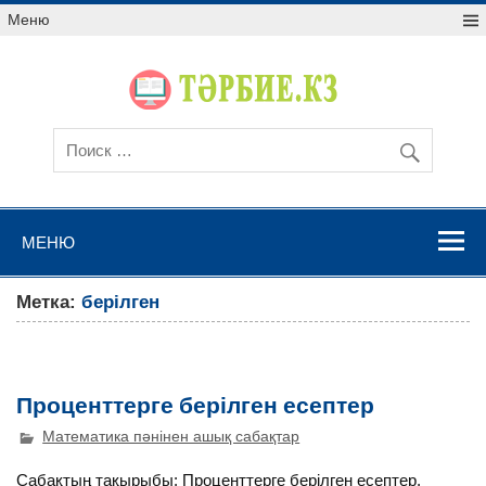
Меню
МЕНЮ
Метка:
берілген
Проценттерге берілген есептер
Математика пәнінен ашық сабақтар
Сабақтың тақырыбы: Проценттерге берілген есептер.