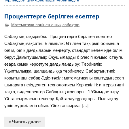
түрлендіру
,
функцияларды көбейтіндіге
Проценттерге берілген есептер
Математика пәнінен ашық сабақтар
Сабақтың тақырыбы: Проценттерге берілген есептер
Сабақтың мақсаты: Білімділік: Өтілген тақырып бойынша
білім, білік дағдыларын меңгерту, стандарт көлемінде білім
беру; Дамытушылық: Оқушыларды бірлесіп жұмыс істеуге,
өзара көмек көрсетуге дағдыландыру; Тәрбиелік:
Ұқыптылыққа, шапшандыққа тәрбиелеу. Сабақтың типі:
қорытынды сабақ Әдіс-тәсіл: математиканы оқытудың есеп
шығаруға негізделген технологиясы Көрнекілігі: интерактивті
тақта, видеопректор Сабақтың жоспары: 1.Ұйымдастыру.
Үй тапсырмасын тексеру. Қайталаусұрақтары. Пысықтау
үшін жүргізілетін ойын. Үйге тапсырма. […]
» Читать далее