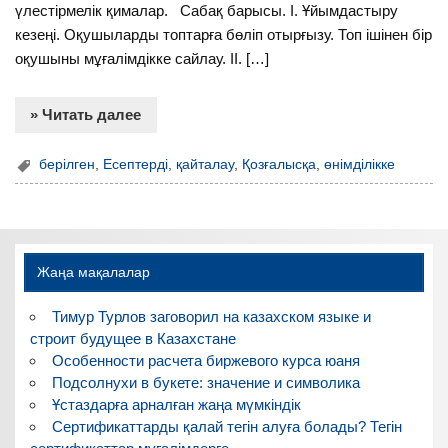
үлестірмелік қималар. Сабақ барысы. І. Ұйымдастыру
кезеңі. Оқушыларды топтарға бөліп отырғызу. Топ ішінен бір
оқушыны мұғалімдікке сайлау. ІІ. […]
» Читать далее
берілген
,
Есептерді
,
қайталау
,
Қозғалысқа
,
өнімділікке
Жаңа мақалалар
Тимур Турлов заговорил на казахском языке и
строит будущее в Казахстане
Особенности расчета биржевого курса юаня
Подсолнухи в букете: значение и символика
Ұстаздарға арналған жаңа мүмкіндік
Сертификаттарды қалай тегін алуға болады? Тегін