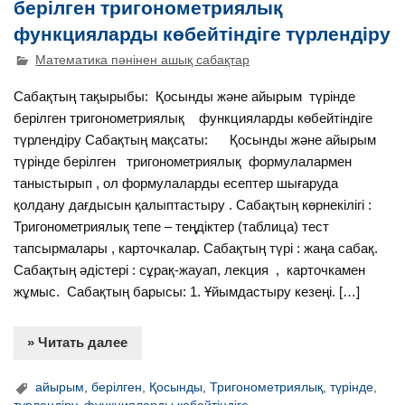
берілген тригонометриялық
функцияларды көбейтіндіге түрлендіру
Математика пәнінен ашық сабақтар
Сабақтың тақырыбы: Қосынды және айырым түрінде
берілген тригонометриялық функцияларды көбейтіндіге
түрлендіру Сабақтың мақсаты: Қосынды және айырым
түрінде берілген тригонометриялық формулалармен
таныстырып , ол формулаларды есептер шығаруда
қолдану дағдысын қалыптастыру . Сабақтың көрнекілігі :
Тригонометриялық тепе – теңдіктер (таблица) тест
тапсырмалары , карточкалар. Сабақтың түрі : жаңа сабақ.
Сабақтың әдістері : сұрақ-жауап, лекция , карточкамен
жұмыс. Сабақтың барысы: 1. Ұйымдастыру кезеңі. […]
» Читать далее
айырым
,
берілген
,
Қосынды
,
Тригонометриялық
,
түрінде
,