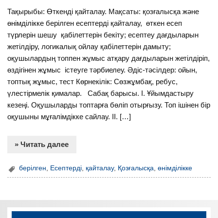
Тақырыбы: Өткенді қайталау. Мақсаты: қозғалысқа және
өнімділікке берілген есептерді қайталау, өткен есеп
түрлерін шешу қабілеттерін бекіту; есептеу дағдыларын
жетілдіру, логикалық ойлау қабілеттерін дамыту;
оқушылардың топпен жұмыс атқару дағдыларын жетілдіріп,
өздігінен жұмыс істеуге тәрбиелеу. Әдіс-тәсілдер: ойын,
топтық жұмыс, тест Көрнекілік: Сөзжұмбақ, ребус,
үлестірмелік қималар. Сабақ барысы. І. Ұйымдастыру
кезеңі. Оқушыларды топтарға бөліп отырғызу. Топ ішінен бір
оқушыны мұғалімдікке сайлау. ІІ. […]
» Читать далее
берілген
,
Есептерді
,
қайталау
,
Қозғалысқа
,
өнімділікке