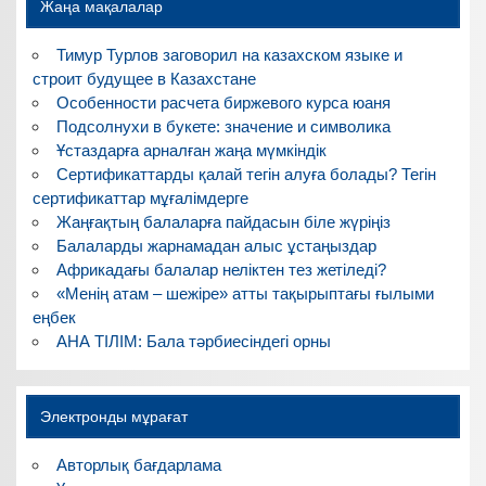
Жаңа мақалалар
Тимур Турлов заговорил на казахском языке и
строит будущее в Казахстане
Особенности расчета биржевого курса юаня
Подсолнухи в букете: значение и символика
Ұстаздарға арналған жаңа мүмкіндік
Сертификаттарды қалай тегін алуға болады? Тегін
сертификаттар мұғалімдерге
Жаңғақтың балаларға пайдасын біле жүріңіз
Балаларды жарнамадан алыс ұстаңыздар
Африкадағы балалар неліктен тез жетіледі?
«Менің атам – шежіре» атты тақырыптағы ғылыми
еңбек
АНА ТІЛІМ: Бала тәрбиесіндегі орны
Электронды мұрағат
Авторлық бағдарлама