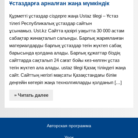
Ұстаздарға арналған жаңа мүмкіндік
Құрметті ұстаздар сіздерге жаңа Ustaz tilegi – Ұстаз
тілегі Республикалық ұстаздар сайтын
ұсынамыз. Ust.kz Сайтта қазіргі уақытта 30 000 астам
сабақтар жинақталып салынды. Барлық жарияланған
материалдарды барлық ұстаздар тегін жүктеп сабақ
барысында қолдана алады. Барлық құжаттар біздің
сайттарда сақталып 24 сағат бойы кез-келген ұстаз
тегін жүктеп ала алады. ustaz tilegi Қазақ тіліндегі жаңа
сайт. Сайттың негізгі мақсаты Қазақстандағы білім
деңгейін көтеріп жаңа технолгияларды қолданып […]
» Читать далее
Авторская программа
Урок