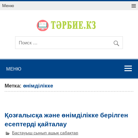
Меню
МЕНЮ
Метка:
өнімділікке
Қозғалысқа және өнімділікке берілген
есептерді қайталау
Бастауыш сынып ашық сабақтар