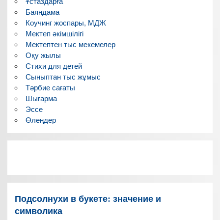
Ұстаздарға
Баяндама
Коучинг жоспары, МДЖ
Мектеп әкімшілігі
Мектептен тыс мекемелер
Оқу жылы
Стихи для детей
Сыныптан тыс жұмыс
Тәрбие сағаты
Шығарма
Эссе
Өлеңдер
Подсолнухи в букете: значение и
символика