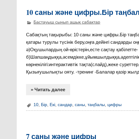
10 саны және цифры.Бір таңба
Бастауыш сынып ашық сабақтар
Сабақтың тақырыбы: 10 саны және цифры.Бір таңб
қатары турулы түсінік беру,оңға дейінгі сандарды 
ә)Оқушылардың ой-өрістерін,есте сақтау қабілетте- 
б)Шапшаңдыққа,әсемдікке,ұйымшылдыққа,әдептілік
көрнекілігі:интерактивтік тақта(слайд),жеке сурет
Қызығушылықты ояту. -тренинг -Балалар қазір жылд
» Читать далее
10
,
Бір
,
Екі
,
сандар
,
саны
,
таңбалы
,
цифры
7 саны және цифры