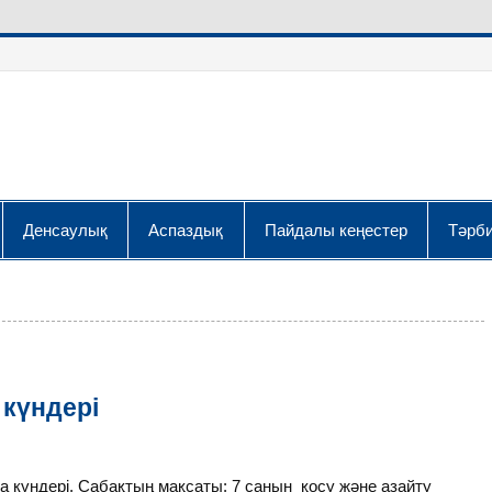
Денсаулық
Аспаздық
Пайдалы кеңестер
Тәрби
 күндері
 күндері. Сабақтың мақсаты: 7 санын қосу және азайту