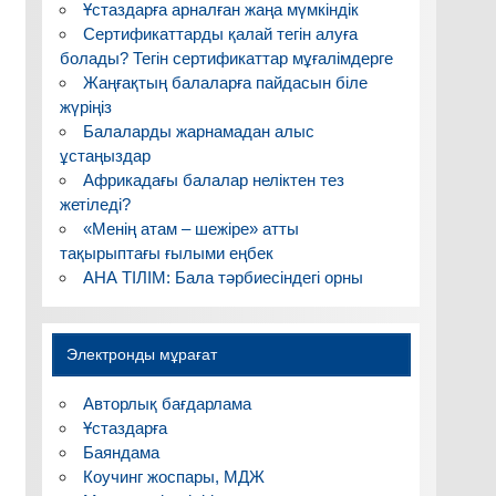
Ұстаздарға арналған жаңа мүмкіндік
Сертификаттарды қалай тегін алуға
болады? Тегін сертификаттар мұғалімдерге
Жаңғақтың балаларға пайдасын біле
жүріңіз
Балаларды жарнамадан алыс
ұстаңыздар
Африкадағы балалар неліктен тез
жетіледі?
«Менің атам – шежіре» атты
тақырыптағы ғылыми еңбек
АНА ТІЛІМ: Бала тәрбиесіндегі орны
Электронды мұрағат
Авторлық бағдарлама
Ұстаздарға
Баяндама
Коучинг жоспары, МДЖ