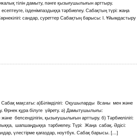
икалық тілін дамыту, пәнге қызығушылығын арттыру.
септеуге, ізденімпаздыққа тәрбиелеу. Сабақтың түрі: жаңа
. Көрнекілігі: сандар, суреттер Сабақтың барысы: І. Ұйымдастыру
Сабақ мақсаты: а)Білімділігі: Оқушыларды 8саны мен және
 Өрнек құра білуге үйрету. ә) Дамытушылығы:
не белсенділігін, қызығушылығын арттыру. б) Тәрбиелілігі:
ққа, шапшаңдыққа тәрбиелеу. Түрі: Жаңа сабақ. Әдісі:
сандар, үлестірме қағаздар, ноутбук. Сабақ барысы. […]