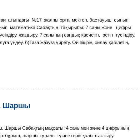
ауаи атындағы №17 жалпы орта мектеп, бастауыш сынып
ынып математика Сабақтың тақырыбы: 7 саны және цифры
ндіру, жаздыру. 7 санының сандық қасиетін, ретін түсіндіру.
уға үндеу. б)Таза жазуға үйрету. Ой пікірін, ойлау қабілетін,
ш. Шаршы
ш. Шаршы Сабақтың мақсаты: 4 санымен және 4 цифрының
ртбұрыш, шаршы туралы түсініктерін қалыптастыру.