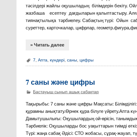
тәсілдері жайлы оқушыладың білімдерін бекіту. Ой
жазбаша есептеу дағдыларын қалыптастыру. Алға
тиянақтылықа тәрбиелеу. Сабақтың түрі: Ойын сабақ.
суреттер, карточкалар, цифрлар, геометр.фигура,ф
» Читать далее
7
,
Апта
,
күндері
,
саны
,
цифры
7 саны және цифры
Бастауыш сынып ашық сабақтар
Тақырыбы: 7 саны және цифры Мақсаты: Білімділі
құрамны анықтату.Өрнек құра білуге үйрету.Апта кү
Дамытушылығы: Оқушылардың ой-өрісін, танымдық б
Тәрбиелік: Оқушыларды бос уақыттарын тиімді өткіз
Түрі: жаңа сабақ Әдісі: СТО жобасы, сұрақ-жауап, тү