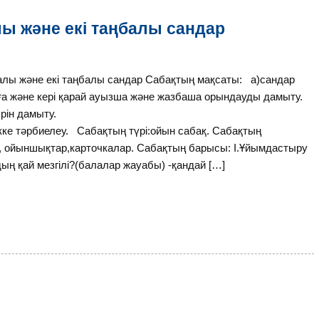
лы және екі таңбалы сандар
алы және екі таңбалы сандар Сабақтың мақсаты: а)сандар
оңға және кері қарай ауызша және жазбаша орындауды дамыту.
рін дамыту.
ке тәрбиелеу. Сабақтың түрі:ойын сабақ. Сабақтың
тер, ойыншықтар,карточкалар. Сабақтың барысы: I.Ұйымдастыру
ың қай мезгілі?(балалар жауабы) -қандай […]