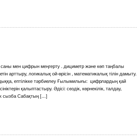
саны мен цифрын меңгерту . дициметр және көп таңбалы
ін арттыру, логикалық ой-өрісін , математикалық тілін дамыту.
ыққа, ептілікке тәрбиелеу Ғылымилығы: цифрлардың қай
іктерін қалыптастыру. Әдісі: сөздік, көрнекілік, талдау,
ек сызба Сабақтың […]