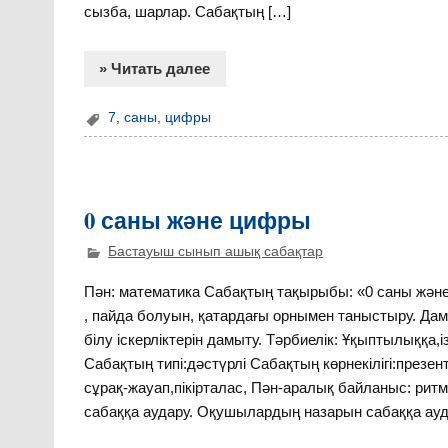
сызба, шарлар. Сабақтың […]
» Читать далее
7
,
саны
,
цифры
0 саны және цифры
Бастауыш сынып ашық сабақтар
Пән: математика Сабақтың тақырыбы: «0 саны және
, пайда болуын, қатардағы орнымен таныстыру. Да
білу іскерліктерін дамыту. Тәрбиелік: Ұқыптылыққа
Сабақтың типі:дәстүрлі Сабақтың көрнекілігі:презент
сұрақ-жауап,пікірталас, Пән-аралық байланыс: ри
сабаққа аудару. Оқушылардың назарын сабаққа ау