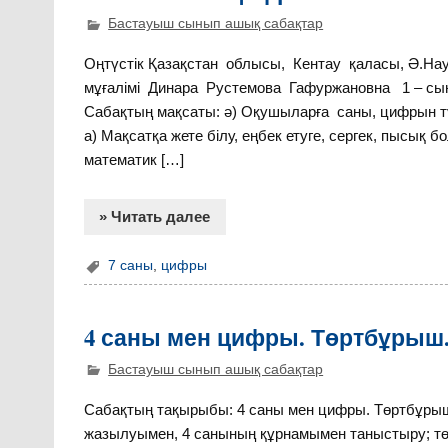
Бастауыш сынып ашық сабақтар
Оңтүстік Қазақстан облысы, Кентау қаласы, Ә.Н
мұғалімі Динара Рустемова Гафуржановна 1 – с
Сабақтың мақсаты: ә) Оқушыларға саны, цифрын түсі
а) Мақсатқа жете білу, еңбек етуге, сергек, пысық бол
математик […]
» Читать далее
7 саны
,
цифры
4 саны мен цифры. Төртбұры
Бастауыш сынып ашық сабақтар
Сабақтың тақырыбы: 4 саны мен цифры. Төртбұры
жазылуымен, 4 санының құрнамымен таныстыру; тө