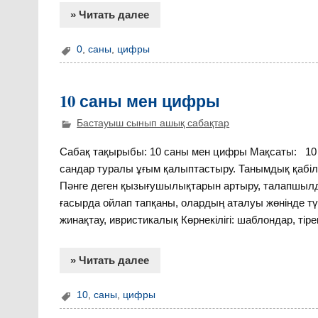
» Читать далее
0
,
саны
,
цифры
10 саны мен цифры
Бастауыш сынып ашық сабақтар
Сабақ тақырыбы: 10 саны мен цифры Мақсаты: 10 
сандар туралы ұғым қалыптастыру. Танымдық қабілет
Пәнге деген қызығушылықтарын артыру, талапшылд
ғасырда ойлап тапқаны, олардың аталуы жөнінде түсін
жинақтау, ивристикалық Көрнекілігі: шаблондар, тір
» Читать далее
10
,
саны
,
цифры