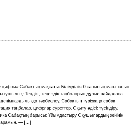
 цифры» Сабақтың мақсаты: Білімділік: 0 санының мағынасын
мытушылық: Теңдік , теңсіздік таңбаларын дұрыс пайдалана
,ізденімпаздылыққа тәрбиелеу. Сабақтың түрі:жаңа сабақ
ация,таңбалар, цифрлар,суреттер, Оқыту әдісі: түсіндіру,
тмика Сабақтың барысы: Ұйымдастыру Оқушылардың зейінін
дарамын. — […]