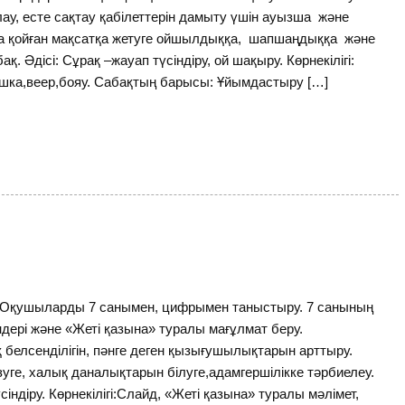
лау, есте сақтау қабілеттерін дамыту үшін ауызша және
 қойған мақсатқа жетуге ойшылдыққа, шапшаңдыққа және
 Әдісі: Сұрақ –жауап түсіндіру, ой шақыру. Көрнекілігі:
ишка,веер,бояу. Сабақтың барысы: Ұйымдастыру […]
гі:Оқушыларды 7 санымен, цифрымен таныстыру. 7 санының
ндері және «Жеті қазына» туралы мағұлмат беру.
елсенділігін, пәнге деген қызығушылықтарын арттыру.
уге, халық даналықтарын білуге,адамгершілікке тәрбиелеу.
сіндіру. Көрнекілігі:Слайд, «Жеті қазына» туралы мәлімет,