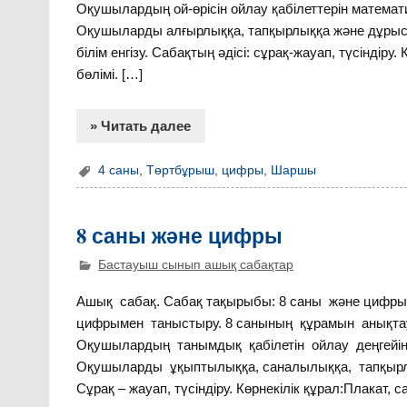
Оқушылардың ой-өрісін ойлау қабілеттерін математ
Оқушыларды алғырлыққа, тапқырлыққа және дұрыс е
білім енгізу. Сабақтың әдісі: сұрақ-жауап, түсіндіру
бөлімі. […]
» Читать далее
4 саны
,
Төртбұрыш
,
цифры
,
Шаршы
8 саны және цифры
Бастауыш сынып ашық сабақтар
Ашық сабақ. Сабақ тақырыбы: 8 саны және цифры 
цифрымен таныстыру. 8 санының құрамын анықтау.
Оқушылардың танымдық қабілетін ойлау деңгейін жә
Оқушыларды ұқыптылыққа, саналылыққа, тапқырлы
Сұрақ – жауап, түсіндіру. Көрнекілік құрал:Плакат, 