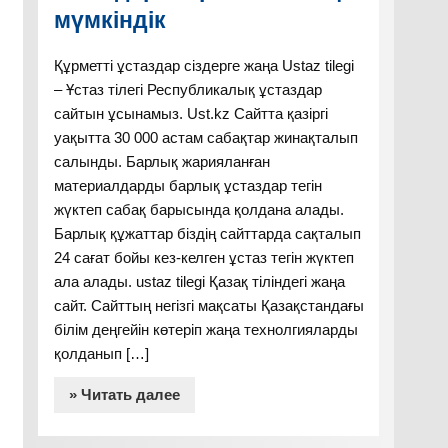
мүмкіндік
Құрметті ұстаздар сіздерге жаңа Ustaz tilegi
– Ұстаз тілегі Республикалық ұстаздар
сайтын ұсынамыз. Ust.kz Сайтта қазіргі
уақытта 30 000 астам сабақтар жинақталып
салынды. Барлық жарияланған
материалдарды барлық ұстаздар тегін
жүктеп сабақ барысында қолдана алады.
Барлық құжаттар біздің сайттарда сақталып
24 сағат бойы кез-келген ұстаз тегін жүктеп
ала алады. ustaz tilegi Қазақ тіліндегі жаңа
сайт. Сайттың негізгі мақсаты Қазақстандағы
білім деңгейін көтеріп жаңа технолгияларды
қолданып […]
» Читать далее