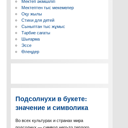
Мектеп әкімшілігі
Мектептен тыс мекемелер
Оқу жылы
Стихи для детей
Сыныптан тыс жұмыс
Тәрбие сағаты
Шығарма
Эссе
Өлеңдер
Подсолнухи в букете:
значение и символика
Во всех культурах и странах мира
подсолнух — символ чего-то теплого,