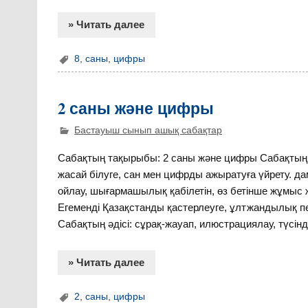
» Читать далее
8
,
саны
,
цифры
2 саны және цифры
Бастауыш сынып ашық сабақтар
Сабақтың тақырыбы: 2 саны және цифры Сабақтың ма
жасай білуге, сан мен цифрды ажыратуға үйрету. д
ойлау, шығармашылық қабілетін, өз бетінше жұмыс
Егеменді Қазақстанды қастерлеуге, ұлтжандылық пе
Сабақтың әдісі: сұрақ-жауап, илюстрациялау, түсінд
» Читать далее
2
,
саны
,
цифры