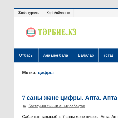
Жоба туралы
Кері байланыс
Отбасы
Ана мен бала
Балалар
Ұстаз
Метка:
цифры
7 саны және цифры. Апта. Апта
Бастауыш сынып ашық сабақтар
Сабақтың тақырыбы: 7 саны және цифры. Апта. Апта