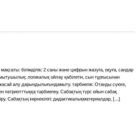
қсаты: білімділік: 2 саны және цифрын жазуға, оқуға, сандар
амытушылық: логикалық ойлау қабілетін, сын тұрғысынан
 жасай алу дарындылығындамыту. тәрбиелік: Отанды сүюге,
н патриотттыққа тәрбиелеу. Сабақтың түрі: ойын сабақ
іру. Сабақтың көрнекілігі: дидактикалықматериалдар, […]