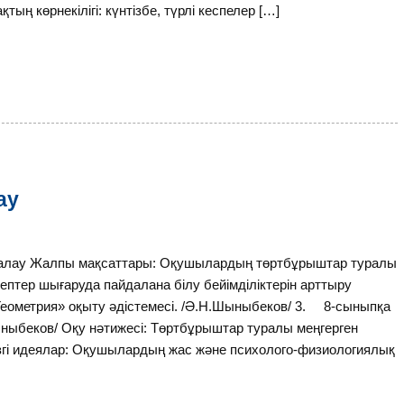
тың көрнекілігі: күнтізбе, түрлі кеспелер […]
ау
алау Жалпы мақсаттары: Оқушылардың төртбұрыштар туралы
ептер шығаруда пайдалана білу бейімділіктерін арттыру
еометрия» оқыту әдістемесі. /Ә.Н.Шыныбеков/ 3. 8-сыныпқа
ныбеков/ Оқу нәтижесі: Төртбұрыштар туралы меңгерген
егізгі идеялар: Оқушылардың жас және психолого-физиологиялық