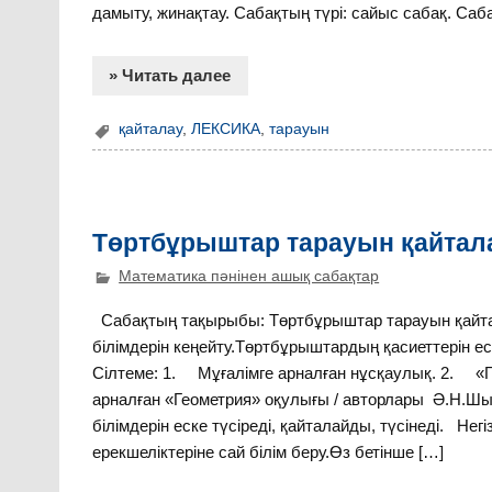
дамыту, жинақтау. Сабақтың түрі: сайыс сабақ. Сабақ
» Читать далее
қайталау
,
ЛЕКСИКА
,
тарауын
Төртбұрыштар тарауын қайтал
Математика пәнінен ашық сабақтар
Сабақтың тақырыбы: Төртбұрыштар тарауын қайт
білімдерін кеңейту.Төртбұрыштардың қасиеттерін ес
Сілтеме: 1. Мұғалімге арналған нұсқаулық. 2. «Г
арналған «Геометрия» оқулығы / авторлары Ә.Н.Шы
білімдерін еске түсіреді, қайталайды, түсінеді. Н
ерекшеліктеріне сай білім беру.Өз бетінше […]