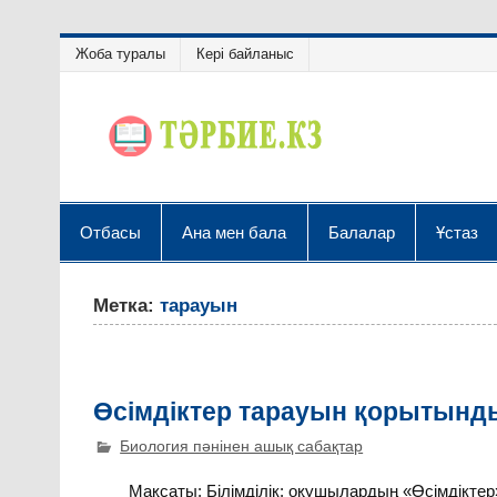
Жоба туралы
Кері байланыс
Отбасы
Ана мен бала
Балалар
Ұстаз
Метка:
тарауын
Өсімдіктер тарауын қорытынд
Биология пәнінен ашық сабақтар
Мақсаты: Білімділік: оқушылардың «Өсімдіктер»