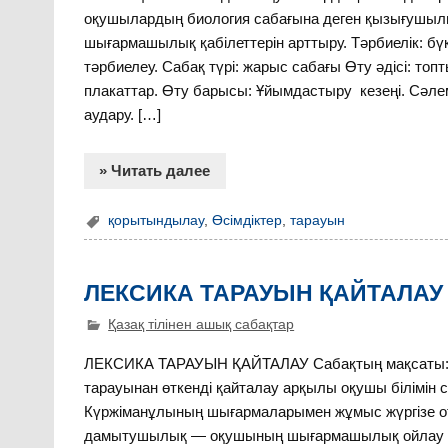
оқушылардың биология сабағына деген қызығушылығы
шығармашылық қабілеттерін арттыру. Тәрбиелік: бүк
тәрбиелеу. Сабақ түрі: жарыс сабағы Өту әдісі: топт
плакаттар. Өту барысы: Ұйымдастыру кезеңі. Сәле
аудару. […]
» Читать далее
қорытындылау
,
Өсімдіктер
,
тарауын
ЛЕКСИКА ТАРАУЫН ҚАЙТАЛАУ
Қазақ тілінен ашық сабақтар
ЛЕКСИКА ТАРАУЫН ҚАЙТАЛАУ Сабақтың мақсаты: а) 
тарауынан өткенді қайталау арқылы оқушы білімін са
Күржіманұлының шығармаларымен жұмыс жүргізе от
дамытушылық — оқушының шығармашылық ойлау қабіл