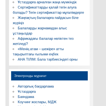
Ұстаздарға арналған жаңа мүмкіндік
Сертификаттарды қалай тегін алуға
болады? Тегін сертификаттар мұғалімдерге
Жаңғақтың балаларға пайдасын біле
жүріңіз
Балаларды жарнамадан алыс
ұстаңыздар
Африкадағы балалар неліктен тез
жетіледі?
«Менің атам – шежіре» атты
тақырыптағы ғылыми еңбек
АНА ТІЛІМ: Бала тәрбиесіндегі орны
Электронды мұрағат
Авторлық бағдарлама
Ұстаздарға
Баяндама
Коучинг жоспары, МДЖ