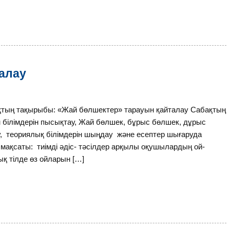
алау
қырыбы: «Жай бөлшектер» тарауын қайталау Сабақтың
н білімдерін пысықтау, Жай бөлшек, бұрыс бөлшек, дұрыс
у, теориялық білімдерін шыңдау және есептер шығаруда
 мақсаты: тиімді әдіс- тәсілдер арқылы оқушылардың ой-
лық тілде өз ойларын […]