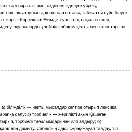
н арттыра отырып, өздігінен ізденуге үйрету,
іл тіршілік атаулыны, қоршаған ортаны, табиғатты сүйе білуге
ық жарыс Көрнекілігі: Өсімдік суреттері, нақыл сөздер,
мдесу, оқушылардың зейінін сабақ мақсаты мен талаптарына
білімділік — нақты мысалдар келтіре отырып лексика
рапқа салу; ә) тәрбиелік — жергілікті ақын Қашаған
ырып, тәрбиелі тағылымдарынан үлгі алдыру; б)
етін дамыту. Сабақтың әдісі: сұрақ-жауап талдау, тіл