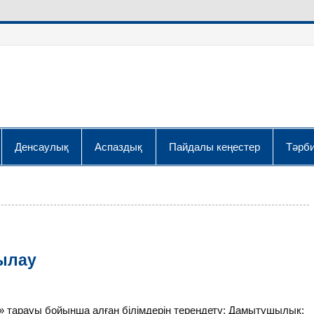
Денсаулық
Аспаздық
Пайдалы кеңестер
Тәрби
ылау
 тарауы бойынша алған білімдерін тереңдету; Дамытушылық: