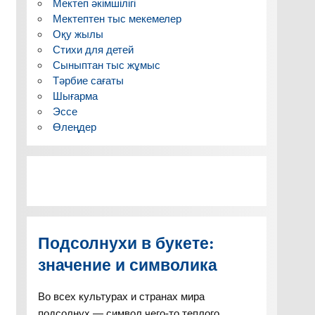
Мектеп әкімшілігі
Мектептен тыс мекемелер
Оқу жылы
Стихи для детей
Сыныптан тыс жұмыс
Тәрбие сағаты
Шығарма
Эссе
Өлеңдер
Подсолнухи в букете:
значение и символика
Во всех культурах и странах мира
подсолнух — символ чего-то теплого,