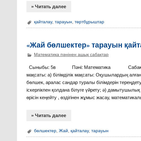
» Читать далее
қайталау
,
тарауын
,
төртбұрыштар
«Жай бөлшектер» тарауын қайт
Математика пәнінен ашық сабақтар
Сыныбы: 5в Пәні: Математика Сабақтың та
мақсаты: а) білімділік мақсаты: Оқушылардың алға
бөлшек, аралас сандар туралы білімдерін тереңдет
іскерлікпен қолдана білуге үйрету; ә) дамытушылық
өрісін кеңейту , өздігінен жұмыс жасау, математика
» Читать далее
бөлшектер
,
Жай
,
қайталау
,
тарауын