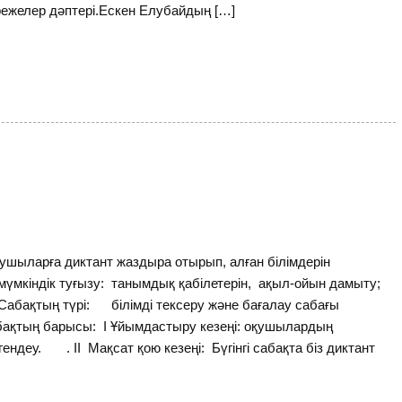
режелер дәптері.Ескен Елубайдың […]
шыларға диктант жаздыра отырып, алған білімдерін
е мүмкіндік туғызу: танымдық қабілетерін, ақыл-ойын дамыту;
Сабақтың түрі: білімді тексеру және бағалау сабағы
Сабақтың барысы: І Ұйымдастыру кезеңі: оқушылардың
ндеу. . ІІ Мақсат қою кезеңі: Бүгінгі сабақта біз диктант