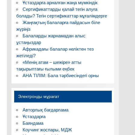
Ұстаздарға арналған жаңа мүмкіндік
Сертификаттарды қалай тегін алуға
болады? Тегін сертификаттар мұғалімдерге
Жаңғақтың балаларға пайдасын біле
жүріңіз
Балаларды жарнамадан алыс
ұстаңыздар
Африкадағы балалар неліктен тез
жетіледі?
«Менің атам – шежіре» атты
тақырыптағы ғылыми еңбек
АНА ТІЛІМ: Бала тәрбиесіндегі орны
Электронды мұрағат
Авторлық бағдарлама
Ұстаздарға
Баяндама
Коучинг жоспары, МДЖ