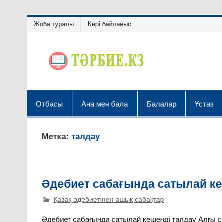
Жоба туралы
Кері байланыс
Отбасы
Ана мен бала
Балалар
Ұстаз
Метка:
талдау
Әдебиет сабағында сатылай ке
Қазақ әдебиетінен ашық сабақтар
Әдебиет сабағында сатылай кешенді талдау Алғы сө