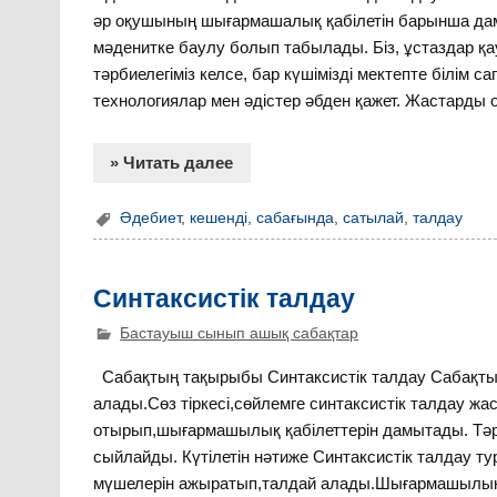
әр оқушының шығармашалық қабілетін барынша дамы
мәденитке баулу болып табылады. Біз, ұстаздар қа
тәрбиелегіміз келсе, бар күшімізді мектепте білім
технологиялар мен әдістер әбден қажет. Жастарды ой
» Читать далее
Әдебиет
,
кешенді
,
сабағында
,
сатылай
,
талдау
Синтаксистік талдау
Бастауыш сынып ашық сабақтар
Сабақтың тақырыбы Синтаксистік талдау Сабақтың 
алады.Сөз тіркесі,сөйлемге синтаксистік талдау 
отырып,шығармашылық қабілеттерін дамытады. Тәрби
сыйлайды. Күтілетін нәтиже Синтаксистік талдау ту
мүшелерін ажыратып,талдай алады.Шығармашылық 