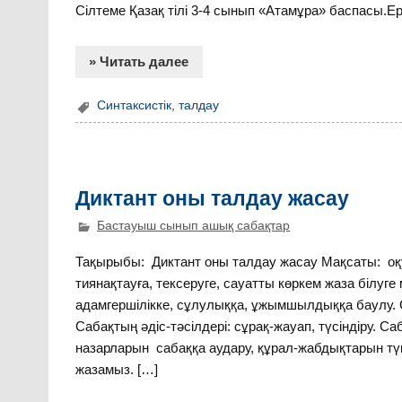
Сілтеме Қазақ тілі 3-4 сынып «Атамұра» баспасы.Е
» Читать далее
Синтаксистік
,
талдау
Диктант оны талдау жасау
Бастауыш сынып ашық сабақтар
Тақырыбы: Диктант оны талдау жасау Мақсаты: оқу
тиянақтауға, тексеруге, сауатты көркем жаза білуг
адамгершілікке, сұлулыққа, ұжымшылдыққа баулу. 
Сабақтың әдіс-тәсілдері: сұрақ-жауап, түсіндіру. 
назарларын сабаққа аудару, құрал-жабдықтарын түге
жазамыз. […]