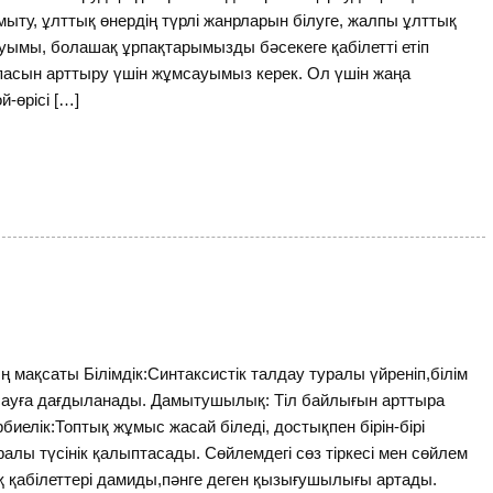
ту, ұлттық өнердің түрлі жанрларын білуге, жалпы ұлттық
уымы, болашақ ұрпақтарымызды бәсекеге қабілетті етіп
 сапасын арттыру үшін жұмсауымыз керек. Ол үшін жаңа
-өрісі […]
мақсаты Білімдік:Синтаксистік талдау туралы үйреніп,білім
жасауға дағдыланады. Дамытушылық: Тіл байлығын арттыра
елік:Топтық жұмыс жасай біледі, достықпен бірін-бірі
ралы түсінік қалыптасады. Сөйлемдегі сөз тіркесі мен сөйлем
қабілеттері дамиды,пәнге деген қызығушылығы артады.