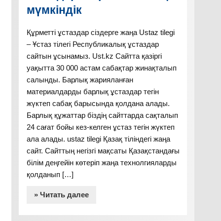
мүмкіндік
Құрметті ұстаздар сіздерге жаңа Ustaz tilegi
– Ұстаз тілегі Республикалық ұстаздар
сайтын ұсынамыз. Ust.kz Сайтта қазіргі
уақытта 30 000 астам сабақтар жинақталып
салынды. Барлық жарияланған
материалдарды барлық ұстаздар тегін
жүктеп сабақ барысында қолдана алады.
Барлық құжаттар біздің сайттарда сақталып
24 сағат бойы кез-келген ұстаз тегін жүктеп
ала алады. ustaz tilegi Қазақ тіліндегі жаңа
сайт. Сайттың негізгі мақсаты Қазақстандағы
білім деңгейін көтеріп жаңа технолгияларды
қолданып […]
» Читать далее