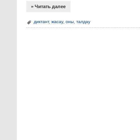
» Читать далее
диктант
,
жасау
,
оны
,
талдау