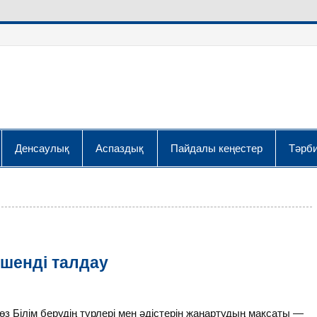
Денсаулық
Аспаздық
Пайдалы кеңестер
Тәрби
шенді талдау
з Білім берудің түрлері мен әдістерін жаңартудың мақсаты —