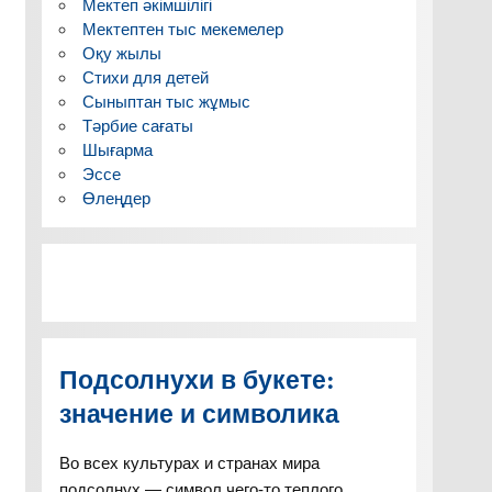
Мектеп әкімшілігі
Мектептен тыс мекемелер
Оқу жылы
Стихи для детей
Сыныптан тыс жұмыс
Тәрбие сағаты
Шығарма
Эссе
Өлеңдер
Подсолнухи в букете:
значение и символика
Во всех культурах и странах мира
подсолнух — символ чего-то теплого,