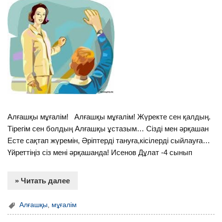
Алғашқы мұғалім! Алғашқы мұғалім! Жүректе сен қалдың.
Тірегім сен болдың Алғашқы ұстазым… Сізді мен әрқашан
Есте сақтап жүремін, Әріптерді тануға,кісілерді сыйлауға…
Үйреттіңіз сіз мені әрқашанда! Исенов Дұлат -4 сынып
» Читать далее
Алғашқы
,
мұғалім