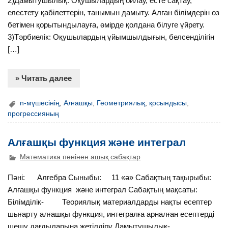
2)Дамытушылық: Оқушылардың ойлау, есте сақтау,
елестету қабілеттерін, танымын дамыту. Алған білімдерін өз
бетімен қорытындылауға, өмірде қолдана білуге үйрету.
3)Тәрбиелік: Оқушылардың ұйымшылдығын, белсенділігін
[…]
» Читать далее
n-мүшесінің
,
Алғашқы
,
Геометриялық
,
қосындысы
,
прогрессияның
Алғашқы функция және интеграл
Математика пәнінен ашық сабақтар
Пәні: Алгебра Сыныбы: 11 «ә» Сабақтың тақырыбы:
Алғашқы функция және интеграл Сабақтың мақсаты:
Білімділік- Теориялық материалдарды нақты есептер
шығарту алғашқы функция, интегралға арналған есептерді
шешу дағдыларына жетілдіру Дамытушылық-