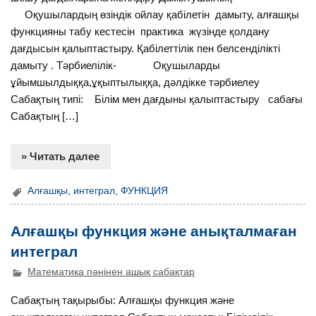
Оқушылардың өзіндік ойлау қабілетін дамыту, алғашқы
функцияны табу кестесін практика жүзінде қолдану
дағдысын қалыптастыру. Қабілеттілік пен белсенділікті
дамыту . Тәрбиелілік- Оқушыларды
ұйымшылдыққа,ұқыптылыққа, дәлдікке тәрбиелеу
Сабақтың типі: Білім мен дағдыны қалыптастыру сабағы
Сабақтың […]
» Читать далее
Алғашқы
,
интеграл
,
ФУНКЦИЯ
Алғашқы функция және анықталмаған
интеграл
Математика пәнінен ашық сабақтар
Сабақтың тақырыбы: Алғашқы функция және