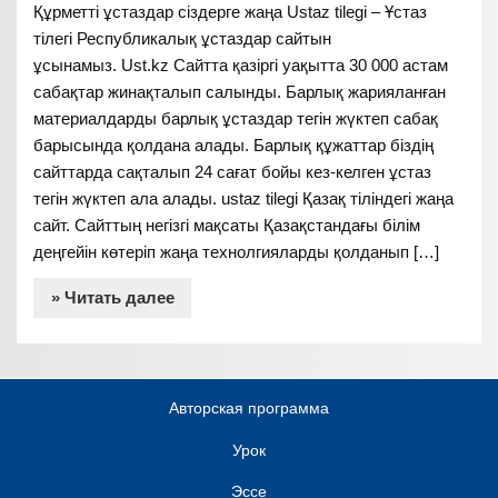
Құрметті ұстаздар сіздерге жаңа Ustaz tilegi – Ұстаз
тілегі Республикалық ұстаздар сайтын
ұсынамыз. Ust.kz Сайтта қазіргі уақытта 30 000 астам
сабақтар жинақталып салынды. Барлық жарияланған
материалдарды барлық ұстаздар тегін жүктеп сабақ
барысында қолдана алады. Барлық құжаттар біздің
сайттарда сақталып 24 сағат бойы кез-келген ұстаз
тегін жүктеп ала алады. ustaz tilegi Қазақ тіліндегі жаңа
сайт. Сайттың негізгі мақсаты Қазақстандағы білім
деңгейін көтеріп жаңа технолгияларды қолданып […]
» Читать далее
Авторская программа
Урок
Эссе