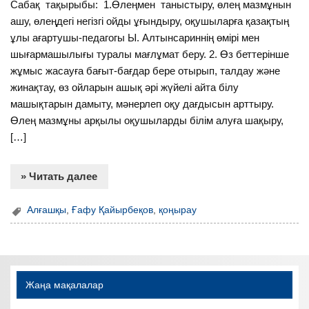
Сабақ тақырыбы: 1.Өлеңмен таныстыру, өлең мазмұнын
ашу, өлеңдегі негізгі ойды ұғындыру, оқушыларға қазақтың
ұлы ағартушы-педагогы Ы. Алтынсариннің өмірі мен
шығармашылығы туралы мағлұмат беру. 2. Өз беттерінше
жұмыс жасауға бағыт-бағдар бере отырып, талдау және
жинақтау, өз ойларын ашық әрі жүйелі айта білу
машықтарын дамыту, мәнерлеп оқу дағдысын арттыру.
Өлең мазмұны арқылы оқушыларды білім алуға шақыру,
[…]
» Читать далее
Алғашқы
,
Ғафу Қайырбеқов
,
қоңырау
Жаңа мақалалар