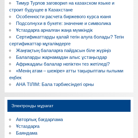
Тимур Турлов заговорил на казахском языке и
строит будущее в Казахстане
Особенности расчета биржевого курса юаня
Подсолнухи в букете: значение и символика
Ұстаздарға арналған жаңа мүмкіндік
Сертификаттарды қалай тегін алуға болады? Тегін
сертификаттар мұғалімдерге
Жаңғақтың балаларға пайдасын біле жүріңіз
Балаларды жарнамадан алыс ұстаңыздар
Африкадағы балалар неліктен тез жетіледі?
«Менің атам – шежіре» атты тақырыптағы ғылыми
еңбек
АНА ТІЛІМ: Бала тәрбиесіндегі орны
Электронды мұрағат
Авторлық бағдарлама
Ұстаздарға
Баяндама