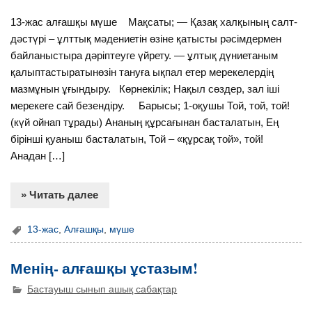
13-жас алғашқы мүше Мақсаты; — Қазақ халқының салт-
дәстүрі – ұлттық мәдениетін өзіне қатысты рәсімдермен
байланыстыра дәріптеуге үйрету. — ұлтық дүниетаным
қалыптастыратынөзін тануға ықпал етер мерекелердің
мазмұнын ұғындыру. Көрнекілік; Нақыл сөздер, зал іші
мерекеге сай безендіру. Барысы; 1-оқушы Той, той, той!
(күй ойнап тұрады) Ананың құрсағынан басталатын, Ең
бірінші қуаныш басталатын, Той – «құрсақ той», той!
Анадан […]
» Читать далее
13-жас
,
Алғашқы
,
мүше
Менің- алғашқы ұстазым!
Бастауыш сынып ашық сабақтар