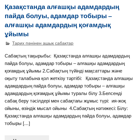
Қазақстанда алғашқы адамдардың
пайда болуы, адамдар тобыры –
алғашқы адамдардың қоғамдық
ұйымы
Тарих пәнінен ашық сабақтар
Сабақтың тақырыбы: Қазақстанда алғашқы адамдардың
пайда болуы, адамдар тобыры – алғашқы адамдардың
қоғамдық ұйымы 2.Сабақтың түйінді мақсаттары және
оқыту талабына қол жеткізу тәртібі: Қазақстанда алғашқы
адамдардың пайда болуы, адамдар тобыры – алғашқы
адамдардың қоғамдық ұйымы туралы білу 3.Белсенді
сабақ беру тәсілдері мен сабақтағы жұмыс түрі: ия-жоқ
ойыны, өзіндік мысал ойыны 4.Сабақтың нәтижесі: Білу:
Қазақстанда алғашқы адамдардың пайда болуы, адамдар
тобыры […]