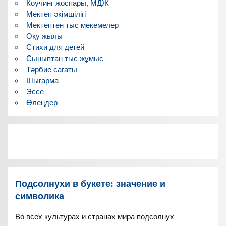
Коучинг жоспары, МДЖ
Мектеп әкімшілігі
Мектептен тыс мекемелер
Оқу жылы
Стихи для детей
Сыныптан тыс жұмыс
Тәрбие сағаты
Шығарма
Эссе
Өлеңдер
Подсолнухи в букете: значение и
символика
Во всех культурах и странах мира подсолнух —