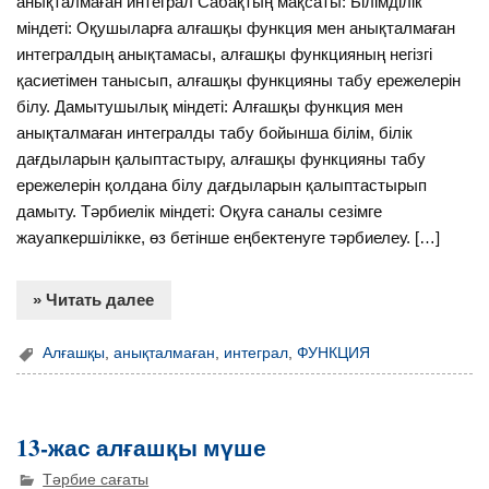
анықталмаған интеграл Сабақтың мақсаты: Білімділік
міндеті: Оқушыларға алғашқы функция мен анықталмаған
интегралдың анықтамасы, алғашқы функцияның негізгі
қасиетімен танысып, алғашқы функцияны табу ережелерін
білу. Дамытушылық міндеті: Алғашқы функция мен
анықталмаған интегралды табу бойынша білім, білік
дағдыларын қалыптастыру, алғашқы функцияны табу
ережелерін қолдана білу дағдыларын қалыптастырып
дамыту. Тәрбиелік міндеті: Оқуға саналы сезімге
жауапкершілікке, өз бетінше еңбектенуге тәрбиелеу. […]
» Читать далее
Алғашқы
,
анықталмаған
,
интеграл
,
ФУНКЦИЯ
13-жас алғашқы мүше
Тәрбие сағаты