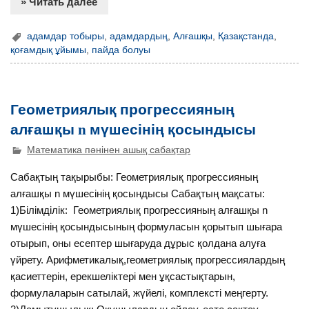
» Читать далее
адамдар тобыры
,
адамдардың
,
Алғашқы
,
Қазақстанда
,
қоғамдық ұйымы
,
пайда болуы
Геометриялық прогрессияның
алғашқы n мүшесінің қосындысы
Математика пәнінен ашық сабақтар
Сабақтың тақырыбы: Геометриялық прогрессияның
алғашқы n мүшесінің қосындысы Сабақтың мақсаты:
1)Білімділік: Геометриялық прогрессияның алғашқы n
мүшесінің қосындысының формуласын қорытып шығара
отырып, оны есептер шығаруда дұрыс қолдана алуға
үйрету. Арифметикалық,геометриялық прогрессиялардың
қасиеттерін, ерекшеліктері мен ұқсастықтарын,
формулаларын сатылай, жүйелі, комплексті меңгерту.