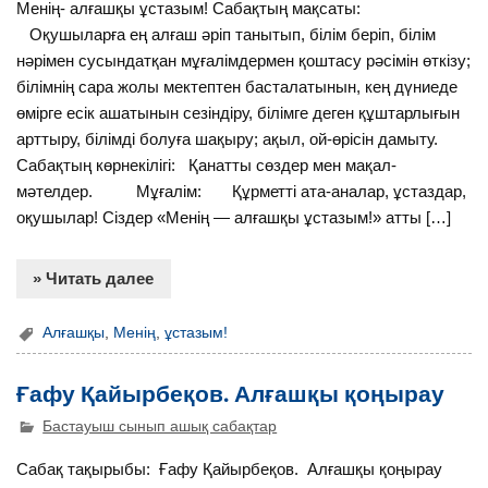
Менің- алғашқы ұстазым! Сабақтың мақсаты:
Оқушыларға ең алғаш әріп танытып, білім беріп, білім
нәрімен сусындатқан мұғалімдермен қоштасу рәсімін өткізу;
білімнің сара жолы мектептен басталатынын, кең дүниеде
өмірге есік ашатынын сезіндіру, білімге деген құштарлығын
арттыру, білімді болуға шақыру; ақыл, ой-өрісін дамыту.
Сабақтың көрнекілігі: Қанатты сөздер мен мақал-
мәтелдер. Мұғалім: Құрметті ата-аналар, ұстаздар,
оқушылар! Сіздер «Менің — алғашқы ұстазым!» атты […]
» Читать далее
Алғашқы
,
Менің
,
ұстазым!
Ғафу Қайырбеқов. Алғашқы қоңырау
Бастауыш сынып ашық сабақтар
Сабақ тақырыбы: Ғафу Қайырбеқов. Алғашқы қоңырау