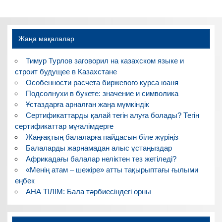
Жаңа мақалалар
Тимур Турлов заговорил на казахском языке и
строит будущее в Казахстане
Особенности расчета биржевого курса юаня
Подсолнухи в букете: значение и символика
Ұстаздарға арналған жаңа мүмкіндік
Сертификаттарды қалай тегін алуға болады? Тегін
сертификаттар мұғалімдерге
Жаңғақтың балаларға пайдасын біле жүріңіз
Балаларды жарнамадан алыс ұстаңыздар
Африкадағы балалар неліктен тез жетіледі?
«Менің атам – шежіре» атты тақырыптағы ғылыми
еңбек
АНА ТІЛІМ: Бала тәрбиесіндегі орны