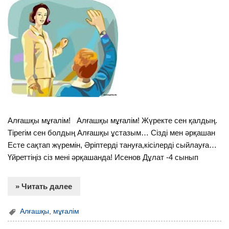
Алғашқы мұғалім! Алғашқы мұғалім! Жүректе сен қалдың.
Тірегім сен болдың Алғашқы ұстазым… Сізді мен әрқашан
Есте сақтап жүремін, Әріптерді тануға,кісілерді сыйлауға…
Үйреттіңіз сіз мені әрқашанда! Исенов Дұлат -4 сынып
» Читать далее
Алғашқы
,
мұғалім