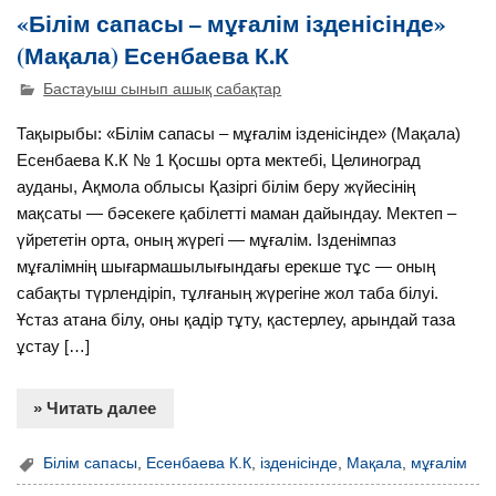
«Білім сапасы – мұғалім ізденісінде»
(Мақала) Есенбаева К.К
Бастауыш сынып ашық сабақтар
Тақырыбы: «Білім сапасы – мұғалім ізденісінде» (Мақала)
Есенбаева К.К № 1 Қосшы орта мектебі, Целиноград
ауданы, Ақмола облысы Қазіргі білім беру жүйесінің
мақсаты — бәсекеге қабілетті маман дайындау. Мектеп –
үйрететін орта, оның жүрегі — мұғалім. Ізденімпаз
мұғалімнің шығармашылығындағы ерекше тұс — оның
сабақты түрлендіріп, тұлғаның жүрегіне жол таба білуі.
Ұстаз атана білу, оны қадір тұту, қастерлеу, арындай таза
ұстау […]
» Читать далее
Білім сапасы
,
Есенбаева К.К
,
ізденісінде
,
Мақала
,
мұғалім