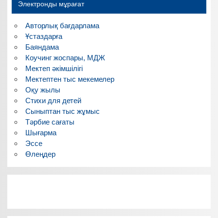
Электронды мұрағат
Авторлық бағдарлама
Ұстаздарға
Баяндама
Коучинг жоспары, МДЖ
Мектеп әкімшілігі
Мектептен тыс мекемелер
Оқу жылы
Стихи для детей
Сыныптан тыс жұмыс
Тәрбие сағаты
Шығарма
Эссе
Өлеңдер