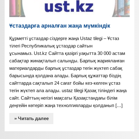
Ұстаздарға арналған жаңа мүмкіндік
Құрметті ұстаздар сіздерге жаңа Ustaz tilegi – Ұстаз
тілегі Республикалық ұстаздар сайтын
ұсынамыз. Ust.kz Сайтта қазіргі уақытта 30 000 астам
сабақтар жинақталып салынды. Барлық жарияланған
материалдарды барлық ұстаздар тегін жүктеп сабақ
барысында қолдана алады. Барлық құжаттар біздің
сайттарда сақталып 24 сағат бойы кез-келген ұстаз
тегін жүктеп ала алады. ustaz tilegi Қазақ тіліндегі жаңа
сайт. Сайттың негізгі мақсаты Қазақстандағы білім
деңгейін көтеріп жаңа технолгияларды қолданып […]
» Читать далее