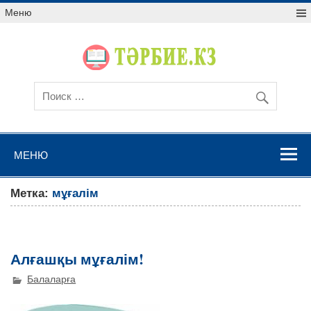
Меню
МЕНЮ
Метка:
мұғалім
Алғашқы мұғалім!
Балаларға