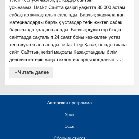
ұсынамыз. Ust.kz Сайтта қазіргі уақытта 30 000 астам
сабақтар жинақталып салынды. Барлық жарияланған
материалдарды барлық ұстаздар тегін жүктеп сабақ
барысында қолдана алады. Барлық құжаттар біздің
сайттарда сақталып 24 сағат бойы кез-келген ұстаз
тегін жүктеп ала алады. ustaz tilegi Қазақ тіліндегі жаңа
сайт. Сайттың негізгі мақсаты Қазақстандағы білім
деңгейін көтеріп жаңа технолгияларды қолданып […]
» Читать далее
Авторская программа
Урок
Эссе
Сборник стихов