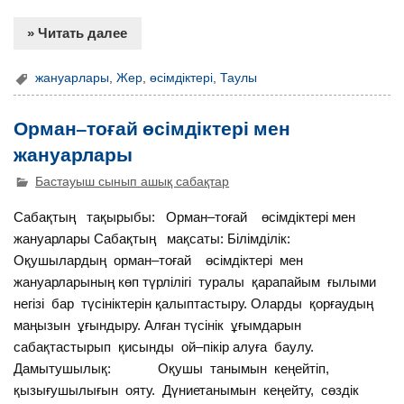
» Читать далее
жануарлары
,
Жер
,
өсімдіктері
,
Таулы
Орман–тоғай өсімдіктері мен
жануарлары
Бастауыш сынып ашық сабақтар
Сабақтың тақырыбы: Орман–тоғай өсімдіктері мен
жануарлары Сабақтың мақсаты: Білімділік:
Оқушылардың орман–тоғай өсімдіктері мен
жануарларының көп түрлілігі туралы қарапайым ғылыми
негізі бар түсініктерін қалыптастыру. Оларды қорғаудың
маңызын ұғындыру. Алған түсінік ұғымдарын
сабақтастырып қисынды ой–пікір алуға баулу.
Дамытушылық: Оқушы танымын кеңейтіп,
қызығушылығын ояту. Дүниетанымын кеңейту, сөздік