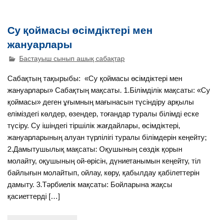
Су қоймасы өсімдіктері мен
жануарлары
Бастауыш сынып ашық сабақтар
Сабақтың тақырыбы: «Су қоймасы өсімдіктері мен
жануарлары» Сабақтың мақсаты. 1.Білімділік мақсаты: «Су
қоймасы» деген ұғымның мағынасын түсіндіру арқылы
еліміздегі көлдер, өзендер, тоғандар туралы білімді еске
түсіру. Су ішіндегі тіршілік жағдайлары, өсімдіктері,
жануарларының алуан түрлілігі туралы білімдерін кеңейту;
2.Дамытушылық мақсаты: Оқушының сөздік қорын
молайту, оқушының ой-өрісін, дүниетанымын кеңейту, тіл
байлығын молайтып, ойлау, көру, қабылдау қабілеттерін
дамыту. 3.Тәрбиелік мақсаты: Бойларына жақсы
қасиеттерді […]