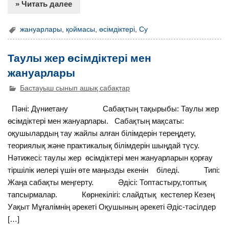
» Читать далее
жануарлары
,
қоймасы
,
өсімдіктері
,
Су
Таулы жер өсімдіктері мен
жануарлары
Бастауыш сынып ашық сабақтар
Пәні: Дүниетану Сабақтың тақырыбы: Таулы жер
өсімдіктері мен жануарлары. Сабақтың мақсаты:
оқушылардың тау жайлы алған білімдерін тереңдету,
теориялық және практикалық білімдерін шыңдай түсу.
Нәтижесі: таулы жер өсімдіктері мен жануарларын қорғау
тіршілік иелері үшін өте маңызды екенін біледі. Типі:
Жаңа сабақты меңгерту. Әдісі: Топтастыру,топтық
тапсырмалар. Көрнекілігі: слайдтық кестелер Кезең
Уақыт Мұғалімнің әрекеті Оқушының әрекеті Әдіс-тәсілдер
[…]