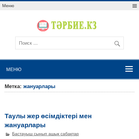
Меню
МЕНЮ
Метка:
жануарлары
Таулы жер өсімдіктері мен
жануарлары
Бастауыш сынып ашық сабақтар