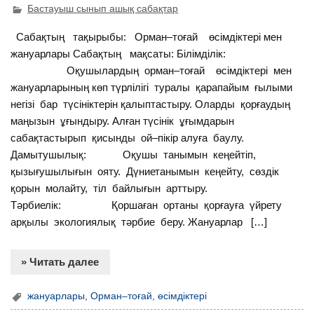
Бастауыш сынып ашық сабақтар
Сабақтың тақырыбы: Орман–тоғай өсімдіктері мен
жануарлары Сабақтың мақсаты: Білімділік:
Оқушылардың орман–тоғай өсімдіктері мен
жануарларының көп түрлілігі туралы қарапайым ғылыми
негізі бар түсініктерін қалыптастыру. Оларды қорғаудың
маңызын ұғындыру. Алған түсінік ұғымдарын
сабақтастырып қисынды ой–пікір алуға баулу.
Дамытушылық: Оқушы танымын кеңейтіп,
қызығушылығын ояту. Дүниетанымын кеңейту, сөздік
қорын молайту, тіл байлығын арттыру.
Тәрбиелік: Қоршаған ортаны қорғауға үйрету
арқылы экологиялық тәрбие беру. Жануарлар […]
» Читать далее
жануарлары
,
Орман–тоғай
,
өсімдіктері