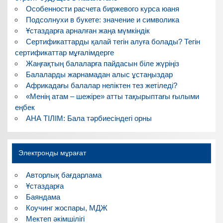
Особенности расчета биржевого курса юаня
Подсолнухи в букете: значение и символика
Ұстаздарға арналған жаңа мүмкіндік
Сертификаттарды қалай тегін алуға болады? Тегін
сертификаттар мұғалімдерге
Жаңғақтың балаларға пайдасын біле жүріңіз
Балаларды жарнамадан алыс ұстаңыздар
Африкадағы балалар неліктен тез жетіледі?
«Менің атам – шежіре» атты тақырыптағы ғылыми
еңбек
АНА ТІЛІМ: Бала тәрбиесіндегі орны
Электронды мұрағат
Авторлық бағдарлама
Ұстаздарға
Баяндама
Коучинг жоспары, МДЖ
Мектеп әкімшілігі