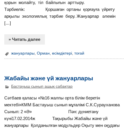
қорын молайту, тіл байлығын арттыру.
Тәрбиелік: Қоршаған ортаны қорғауға үйрету
арқылы экологиялық тәрбие беру. Жануарлар әлемін
[…]
» Читать далее
жануарлары
,
Орман
,
өсімдіктері
,
тоғай
Жабайы және үй жануарлары
Бастауыш сынып ашық сабақтар
Сәтбаев қаласы «№16 жалпы орта білім беретін
мектебі»КММ Бастауыш сынып мұғалімі С.К.Сурауханова
Сынып: 2 «Ә» Пән: дүниетану
күні17.02.2014ж Тақырыбы Жабайы және үй
жануарлары Қолданылған модульдер Оқыту мен оқудағы