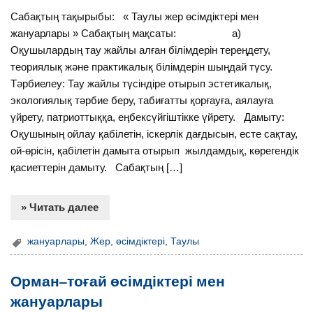
Сабақтың тақырыбы: « Таулы жер өсімдіктері мен
жануарлары » Сабақтың мақсаты: а)
Оқушылардың тау жайлы алған білімдерін тереңдету,
теориялық және практикалық білімдерін шыңдай түсу.
Тәрбиелеу: Тау жайлы түсіндіре отырып эстетикалық,
экологиялық тәрбие беру, табиғатты қорғауға, аялауға
үйрету, патриоттыққа, еңбексүйгіштікке үйрету. Дамыту:
Оқушының ойлау қабілетін, іскерлік дағдысын, есте сақтау,
ой-өрісін, қабілетін дамыта отырып жылдамдық, көрегендік
қасиеттерін дамыту. Сабақтың […]
» Читать далее
жануарлары
,
Жер
,
өсімдіктері
,
Таулы
Орман–тоғай өсімдіктері мен
жануарлары