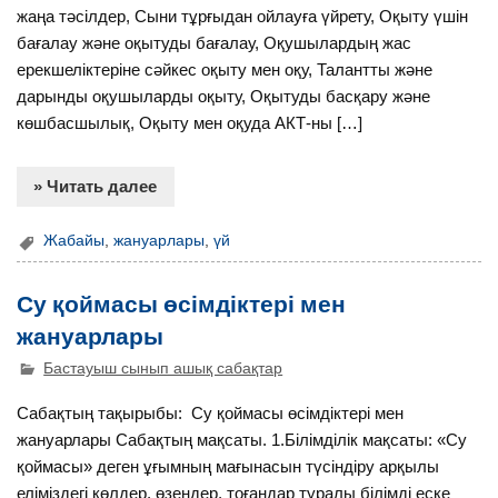
жаңа тәсілдер, Сыни тұрғыдан ойлауға үйрету, Оқыту үшін
бағалау және оқытуды бағалау, Оқушылардың жас
ерекшеліктеріне сәйкес оқыту мен оқу, Талантты және
дарынды оқушыларды оқыту, Оқытуды басқару және
көшбасшылық, Оқыту мен оқуда АКТ-ны […]
» Читать далее
Жабайы
,
жануарлары
,
үй
Су қоймасы өсімдіктері мен
жануарлары
Бастауыш сынып ашық сабақтар
Сабақтың тақырыбы: Су қоймасы өсімдіктері мен
жануарлары Сабақтың мақсаты. 1.Білімділік мақсаты: «Су
қоймасы» деген ұғымның мағынасын түсіндіру арқылы
еліміздегі көлдер, өзендер, тоғандар туралы білімді еске