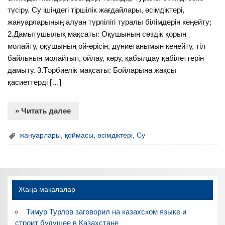
түсіру. Су ішіндегі тіршілік жағдайлары, өсімдіктері,
жануарларының алуан түрлілігі туралы білімдерін кеңейту;
2.Дамытушылық мақсаты: Оқушының сөздік қорын
молайту, оқушының ой-өрісін, дүниетанымын кеңейту, тіл
байлығын молайтып, ойлау, көру, қабылдау қабілеттерін
дамыту. 3.Тәрбиелік мақсаты: Бойларына жақсы
қасиеттерді […]
» Читать далее
жануарлары
,
қоймасы
,
өсімдіктері
,
Су
Жаңа мақалалар
Тимур Турлов заговорил на казахском языке и
строит будущее в Казахстане