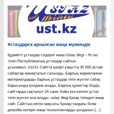
Ұстаздарға арналған жаңа мүмкіндік
Құрметті ұстаздар сіздерге жаңа Ustaz tilegi – Ұстаз
тілегі Республикалық ұстаздар сайтын
ұсынамыз. Ust.kz Сайтта қазіргі уақытта 30 000 астам
сабақтар жинақталып салынды. Барлық жарияланған
материалдарды барлық ұстаздар тегін жүктеп сабақ
барысында қолдана алады. Барлық құжаттар біздің
сайттарда сақталып 24 сағат бойы кез-келген ұстаз
тегін жүктеп ала алады. ustaz tilegi Қазақ тіліндегі жаңа
сайт. Сайттың негізгі мақсаты Қазақстандағы білім
деңгейін көтеріп жаңа технолгияларды қолданып […]