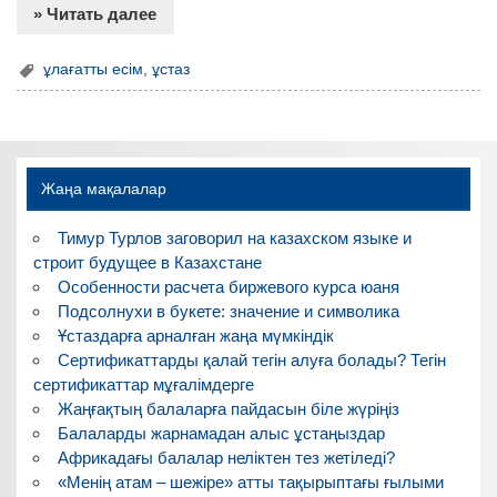
» Читать далее
ұлағатты есім
,
ұстаз
Жаңа мақалалар
Тимур Турлов заговорил на казахском языке и
строит будущее в Казахстане
Особенности расчета биржевого курса юаня
Подсолнухи в букете: значение и символика
Ұстаздарға арналған жаңа мүмкіндік
Сертификаттарды қалай тегін алуға болады? Тегін
сертификаттар мұғалімдерге
Жаңғақтың балаларға пайдасын біле жүріңіз
Балаларды жарнамадан алыс ұстаңыздар
Африкадағы балалар неліктен тез жетіледі?
«Менің атам – шежіре» атты тақырыптағы ғылыми