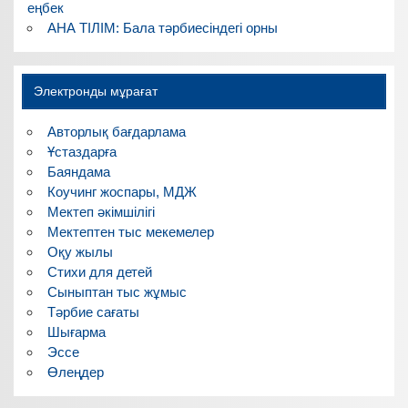
еңбек
АНА ТІЛІМ: Бала тәрбиесіндегі орны
Электронды мұрағат
Авторлық бағдарлама
Ұстаздарға
Баяндама
Коучинг жоспары, МДЖ
Мектеп әкімшілігі
Мектептен тыс мекемелер
Оқу жылы
Стихи для детей
Сыныптан тыс жұмыс
Тәрбие сағаты
Шығарма
Эссе
Өлеңдер