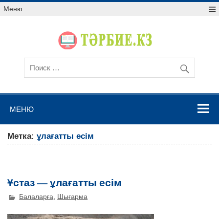
Меню
МЕНЮ
Метка:
ұлағатты есім
Ұстаз — ұлағатты есім
Балаларға
,
Шығарма