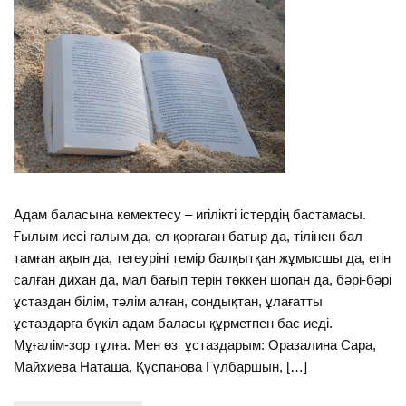
Адам баласына көмектесу – игілікті істердің бастамасы.
Ғылым иесі ғалым да, ел қорғаған батыр да, тілінен бал
тамған ақын да, тегеуріні темір балқытқан жұмысшы да, егін
салған дихан да, мал бағып терін төккен шопан да, бәрі-бәрі
ұстаздан білім, тәлім алған, сондықтан, ұлағатты
ұстаздарға бүкіл адам баласы құрметпен бас иеді.
Мұғалім-зор тұлға. Мен өз ұстаздарым: Оразалина Сара,
Майхиева Наташа, Құспанова Гүлбаршын, […]