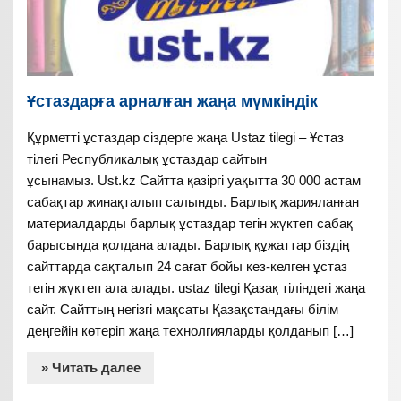
Ұстаздарға арналған жаңа мүмкіндік
Құрметті ұстаздар сіздерге жаңа Ustaz tilegi – Ұстаз
тілегі Республикалық ұстаздар сайтын
ұсынамыз. Ust.kz Сайтта қазіргі уақытта 30 000 астам
сабақтар жинақталып салынды. Барлық жарияланған
материалдарды барлық ұстаздар тегін жүктеп сабақ
барысында қолдана алады. Барлық құжаттар біздің
сайттарда сақталып 24 сағат бойы кез-келген ұстаз
тегін жүктеп ала алады. ustaz tilegi Қазақ тіліндегі жаңа
сайт. Сайттың негізгі мақсаты Қазақстандағы білім
деңгейін көтеріп жаңа технолгияларды қолданып […]
» Читать далее