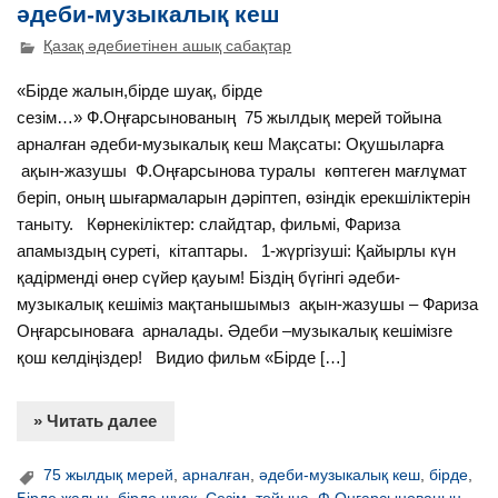
әдеби-музыкалық кеш
Қазақ әдебиетінен ашық сабақтар
«Бірде жалын,бірде шуақ, бірде
сезім…» Ф.Оңғарсынованың 75 жылдық мерей тойына
арналған әдеби-музыкалық кеш Мақсаты: Оқушыларға
ақын-жазушы Ф.Оңғарсынова туралы көптеген мағлұмат
беріп, оның шығармаларын дәріптеп, өзіндік ерекшіліктерін
таныту. Көрнекіліктер: слайдтар, фильмі, Фариза
апамыздың суреті, кітаптары. 1-жүргізуші: Қайырлы күн
қадірменді өнер сүйер қауым! Біздің бүгінгі әдеби-
музыкалық кешіміз мақтанышымыз ақын-жазушы – Фариза
Оңғарсыноваға арналады. Әдеби –музыкалық кешімізге
қош келдіңіздер! Видио фильм «Бірде […]
» Читать далее
75 жылдық мерей
,
арналған
,
әдеби-музыкалық кеш
,
бірде
,