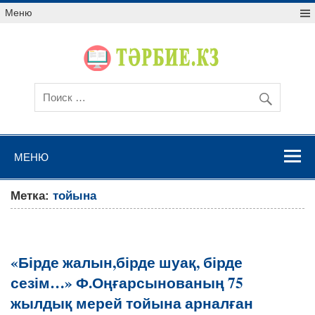
Меню
МЕНЮ
Метка:
тойына
«Бірде жалын,бірде шуақ, бірде
сезім…» Ф.Оңғарсынованың 75
жылдық мерей тойына арналған