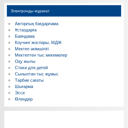
Электронды мұрағат
Авторлық бағдарлама
Ұстаздарға
Баяндама
Коучинг жоспары, МДЖ
Мектеп әкімшілігі
Мектептен тыс мекемелер
Оқу жылы
Стихи для детей
Сыныптан тыс жұмыс
Тәрбие сағаты
Шығарма
Эссе
Өлеңдер