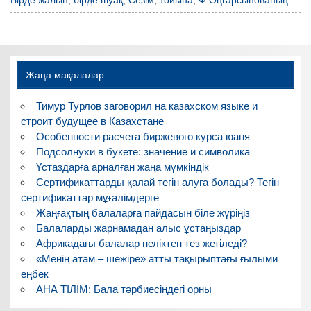
Бірде жалын
,
бірде шуақ
,
Сезім
,
тойына
,
Ф.Оңғарсынованың
Жаңа мақалалар
Тимур Турлов заговорил на казахском языке и
строит будущее в Казахстане
Особенности расчета биржевого курса юаня
Подсолнухи в букете: значение и символика
Ұстаздарға арналған жаңа мүмкіндік
Сертификаттарды қалай тегін алуға болады? Тегін
сертификаттар мұғалімдерге
Жаңғақтың балаларға пайдасын біле жүріңіз
Балаларды жарнамадан алыс ұстаңыздар
Африкадағы балалар неліктен тез жетіледі?
«Менің атам – шежіре» атты тақырыптағы ғылыми
еңбек
АНА ТІЛІМ: Бала тәрбиесіндегі орны