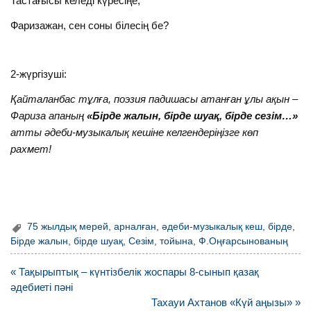
Тастағысы келеді күресіңе,
Фаризажан, сен соны білесің бе?
2-жүргізуші:
Қайталанбас тұлға, поэзия падишасы атанған ұлы ақын –
Фариза апаның
«Бірде жалын, бірде шуақ, бірде сезім…»
атты әдеби-музыкалық кешіне келгендеріңізге көп
рахмет!
75 жылдық мерей
,
арналған
,
әдеби-музыкалық кеш
,
бірде
,
Бірде жалын
,
бірде шуақ
,
Сезім
,
тойына
,
Ф.Оңғарсынованың
Навигация
« Тақырыптық – күнтізбелік жоспары 8-сынып қазақ
по
әдебиеті пәні
записям
Тахауи Ахтанов «Күй аңызы» »