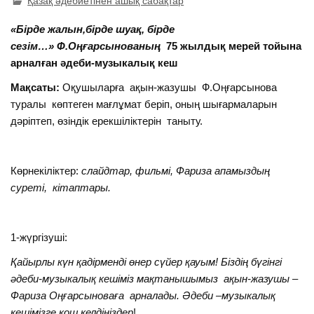
Қазақ әдебиетінен ашық сабақтар
«Бірде жалын,бірде шуақ, бірде
сезім…»
Ф.Оңғарсынованың
75 жылдық мерей тойына
арналған
әдеби-музыкалық кеш
Мақсаты:
Оқушыларға ақын-жазушы Ф.Оңғарсынова
туралы көптеген мағлұмат беріп, оның шығармаларын
дәріптеп, өзіндік ерекшіліктерін таныту.
Көрнекіліктер:
слайдтар, фильмі, Фариза апамыздың
суреті, кітаптары.
1-жүргізуші:
Қайырлы күн қадірменді өнер сүйер қауым! Біздің бүгінгі
әдеби-музыкалық кешіміз мақтанышымыз ақын-жазушы –
Фариза Оңғарсыноваға арналады. Әдеби –музыкалық
кешімізге қош келдіңіздер
!