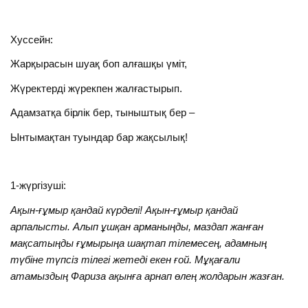
Хуссейн:
Жарқырасын шуақ боп алғашқы үміт,
Жүректерді жүрекпен жалғастырып.
Адамзатқа бірлік бер, тыныштық бер –
Ынтымақтан туындар бар жақсылық!
1-жүргізуші:
Ақын-ғұмыр қандай күрделі! Ақын-ғұмыр қандай
арпалысты. Алып ұшқан арманыңды, маздап жанған
мақсатыңды ғұмырыңа шақтап тілемесең, адамның
түбіне түпсіз тілегі жетеді екен ғой. Мұқағали
атамыздың Фариза ақынға арнап өлең жолдарын жазған.