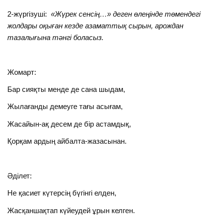
2-жүргізуші:
«Жүрек сенсің…» деген өлеңінде төмендегі
жолдары оқыған кезде азаматтық сырын, арождан
тазалығына тәнгі боласыз.
Жомарт:
Бар сияқты менде де сана шыдам,
Жылағанды демеуге тағы асығам,
Жасайын-ақ десем де бір астамдық,
Қорқам ардың айбалта-жазасынан.
Әділет:
Не қасиет күтерсің бүгінгі елден,
Жасқаншақтап күйеудей ұрын келген.