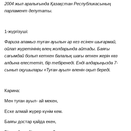
2004 жыл аралығында Қазақстан Республикасының
парламент депутаты.
1-жүргізуші:
Фариза апамыз туған ауылын әр кез есінен шығармай,
ойлап жүретінінің өлең жолдарында айтады. Баяғы
сағымдай болып кеткен балалық шағы өткен жерін көз
алдына елестетіп, бір тебіренеді. Енді алдарыңызда 7-
сынып оқушылары «Туған ауыл» өленін оқып береді.
Карина:
Мен туған ауыл- ай мекен,
Еске алмай жүрер күнім кем.
Баяғы достар қайда екен,