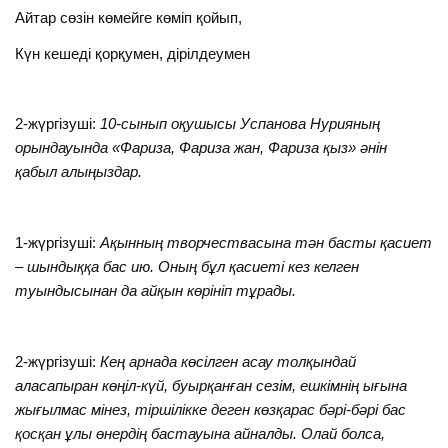
Айтар сөзін көмейге көміп қойып,
Күн кешеді қорқумен, дірілдеумен
2-жүргізуші:
10-сынып оқушысы Успанова Нурияның
орындауында «Фариза, Фариза жан, Фариза қыз» әнін
қабыл алыңыздар.
1-жүргізуші:
Ақынның творчествасына тән басты қасиет
– шындыққа бас ию. Оның бұл қасиеті кез келген
туындысынан да айқын көрініп тұрады.
2-жүргізуші:
Кең арнада көсілген асау толқындай
аласапыран көңіл-күй, буырқанған сезім, ешкімнің ығына
жығылмас мінез, тіршілікке деген көзқарас бәрі-бәрі бас
қосқан ұлы өнердің бастауына айналды. Олай болса,