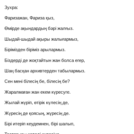
Зухра:
Фаризажан, Фариза қыз,
Өмірде ақындардың бәрі жалғыз.
Шыдай-шыдай ақыры жалығармыз,
Бірімізден біріміз арылармыз.
Біздерді де жоқтайтын жан болса егер,
Шаң басқан архивтерден табылармыз.
Сен мені білесің бе, білесің бе?
Жаралмаған жан екем күресуге.
Жылай жүріп, өтірік күлесің де,
Жүресің де қоясың, жүресің де.
Бірі итеріп кеудемнен, бірі шалып,