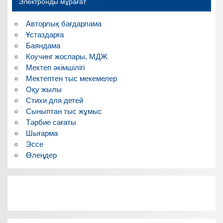
Электронды мұрағат
Авторлық бағдарлама
Ұстаздарға
Баяндама
Коучинг жоспары, МДЖ
Мектеп әкімшілігі
Мектептен тыс мекемелер
Оқу жылы
Стихи для детей
Сыныптан тыс жұмыс
Тәрбие сағаты
Шығарма
Эссе
Өлеңдер