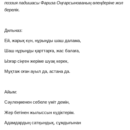
поэзия падишасы Фариза Оңғарсынованың өлеңдеріне жол
берелік.
Дильназ:
Ей, жарық күн, нұрыңды шаш далама,
Шаш нұрыңды қарттарға, жас балаға,
Ызғар сіңген жеріме шуақ керек,
Мұқтаж оған ауыл да, астана да.
Айым:
Сәулеңменен себеле үміт демін,
Жер бетінен жылыссын күдіктерім.
Адамдардың сатқындық, сұмдығынан