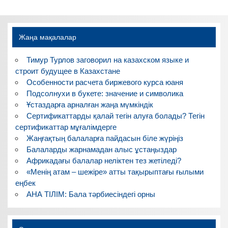
Жаңа мақалалар
Тимур Турлов заговорил на казахском языке и
строит будущее в Казахстане
Особенности расчета биржевого курса юаня
Подсолнухи в букете: значение и символика
Ұстаздарға арналған жаңа мүмкіндік
Сертификаттарды қалай тегін алуға болады? Тегін
сертификаттар мұғалімдерге
Жаңғақтың балаларға пайдасын біле жүріңіз
Балаларды жарнамадан алыс ұстаңыздар
Африкадағы балалар неліктен тез жетіледі?
«Менің атам – шежіре» атты тақырыптағы ғылыми
еңбек
АНА ТІЛІМ: Бала тәрбиесіндегі орны