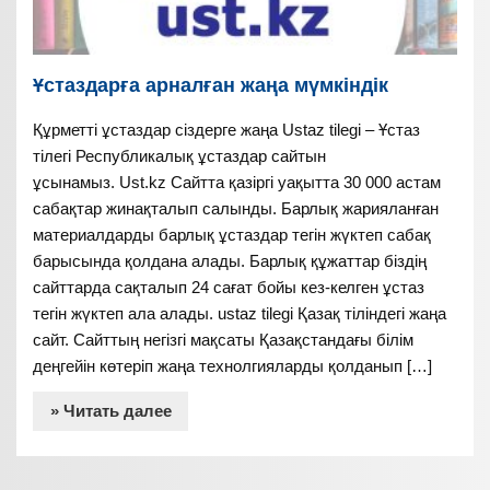
Ұстаздарға арналған жаңа мүмкіндік
Құрметті ұстаздар сіздерге жаңа Ustaz tilegi – Ұстаз
тілегі Республикалық ұстаздар сайтын
ұсынамыз. Ust.kz Сайтта қазіргі уақытта 30 000 астам
сабақтар жинақталып салынды. Барлық жарияланған
материалдарды барлық ұстаздар тегін жүктеп сабақ
барысында қолдана алады. Барлық құжаттар біздің
сайттарда сақталып 24 сағат бойы кез-келген ұстаз
тегін жүктеп ала алады. ustaz tilegi Қазақ тіліндегі жаңа
сайт. Сайттың негізгі мақсаты Қазақстандағы білім
деңгейін көтеріп жаңа технолгияларды қолданып […]
» Читать далее