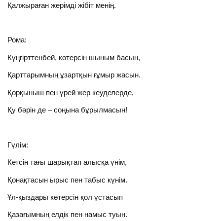
Қалжыраған жерімді жібіт менің.
Рома:
Күңгірттенбей, көтерсін шыным басын,
Қарттарымның ұзартқын ғұмыр жасын.
Қорқыныш пен үрей жер кеуделерде,
Қу бәрін де – соңына бұрылмасын!
Гүлім:
Кетсін тағы шарықтап алысқа үнім,
Қонақтасын ырыс пен табыс күнім.
Ұл-қыздары көтерсін қол ұстасып
Қазағымның елдік пен намыс туын.