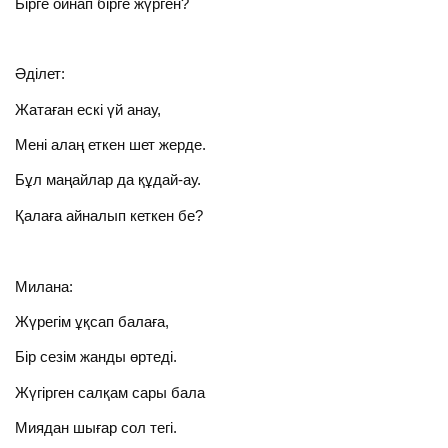
Бірге ойнап бірге жүрген?
Әділет:
Жатаған ескі үй анау,
Мені алаң еткен шет жерде.
Бұл маңайлар да құдай-ау.
Қалаға айналып кеткен бе?
Милана:
Жүрегім ұқсап балаға,
Бір сезім жанды өртеді.
Жүгірген салқам сары бала
Миядан шығар сол тегі.