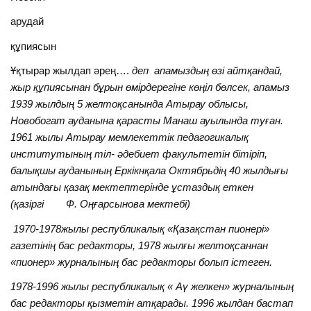
арудай
құпиясын
Ұқтырар жылдап әрең….
деп апамыздың өзі айтқандай,
жыр құпиясынан бұрын өмірдерегіне көңіл бөлсек, апамыз
1939 жылдың 5 желтоқсанында Атырау облысы,
Новобогат ауданына қарасты Манаш ауылында туған.
1961 жылы Атырау мемлекеттік педагогикалық
институтының тіл- әдебиет факультетін бітіріп,
балықшы ауданының Еркікнқала Октябрьдің 40 жылдығы
атындағы қазақ мектептерінде ұстаздық еткен
(қазіргі Ф. Оңғарсынова мектебі)
1970-1978жылы республикалық «Қазақстан пионері»
газетінің бас редакторы, 1978 жылғы желтоқсаннан
«пионер» журналының бас редакторы болып істеген.
1978-1996 жылы республикалық « Аү желкен» журналының
бас редакторы қызметін атқарады. 1996 жылдан бастап