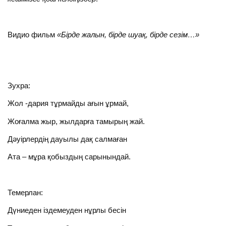
Видио фильм
«Бірде жалын, бірде шуақ, бірде сезім…»
Зухра:
Жол -дария тұрмайды ағын ұрмай,
Жоғалма жыр, жылдарға тамырың жай.
Дәуірлердің дауылы дақ салмаған
Ата – мұра қобыздың сарынындай.
Темерлан:
Дүниеден іздемеуден нұрлы бесін