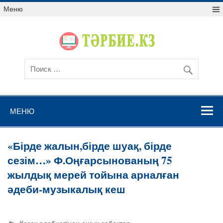
Меню
МЕНЮ
«Бірде жалын,бірде шуақ, бірде
сезім…» Ф.Оңғарсынованың 75
жылдық мерей тойына арналған
әдеби-музыкалық кеш