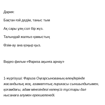
Дария:
Бақтан ғой дедім, таныс тым
Ақ сары ұяң сол бір жүз.
Талындай жалғыз қамыстың
Өзім-ау ана қоңыр қыз.
Видео фильм «Фариза ақынға арнау»
1-жүргізуші:
Фариза Оңғарсынованың өлеңдерінде
жасандылық жоқ, азаматтық лирикасы сыншылдығымен,
қоғамдағы, адам мінезіндегі келеңсіз тұстары дәл
нысанаға алумен ерекшеленеді.