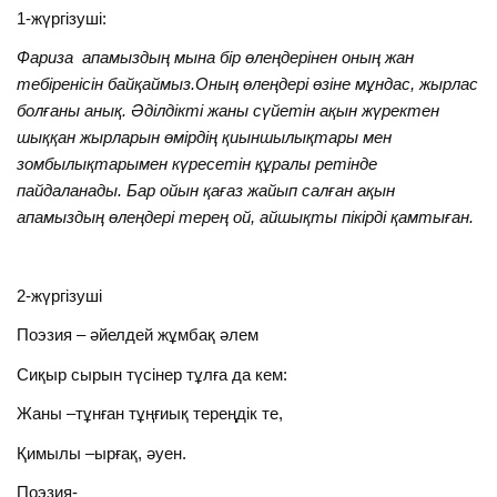
1-жүргізуші:
Фариза апамыздың мына бір өлеңдерінен оның жан
тебіренісін байқаймыз.Оның өлеңдері өзіне мұндас, жырлас
болғаны анық. Әділдікті жаны сүйетін ақын жүректен
шыққан жырларын өмірдің қиыншылықтары мен
зомбылықтарымен күресетін құралы ретінде
пайдаланады. Бар ойын қағаз жайып салған ақын
апамыздың өлеңдері терең ой, айшықты пікірді қамтыған.
2-жүргізуші
Поэзия – әйелдей жұмбақ әлем
Сиқыр сырын түсінер тұлға да кем:
Жаны –тұнған тұңғиық тереңдік те,
Қимылы –ырғақ, әуен.
Поэзия-