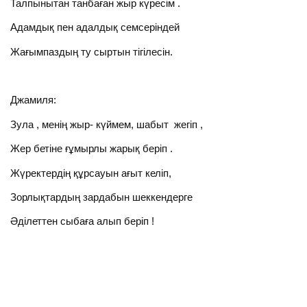
Талпынытан танбаған жыр күресім .
Адамдық пен адалдық семсеріндей
Жағымпаздың ту сыртын тігілесін.
Джамиля:
Зула , менің жыр- күймем, шабыт жегіп ,
Жер бетіне ғұмырлы жарық беріп .
Жүректердің құрсауын ағыт келіп,
Зорлықтардың зардабын шеккендерге
Әділеттен сыбаға алып беріп !