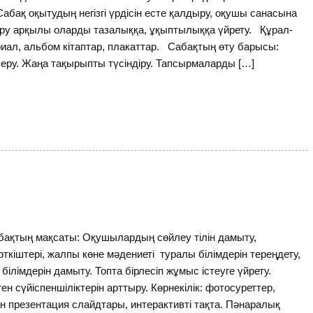
оқытудың негізгі үрдісін есте қалдыру, оқушы санасына
арқылы оларды тазалыққа, ұқыптылыққа үйрету. Құрал-
иал, альбом кітаптар, плакаттар. Сабақтың өту барысы:
серу. Жаңа тақырыпты түсіндіру. Тапсырмаларды […]
абақтың мақсаты: Оқушылардың сөйлеу тілін дамыту,
ткіштері, жалпы көне мәдениеті туралы білімдерін тереңдету,
білімдерін дамыту. Топта бірлесіп жұмыс істеуге үйрету.
ен сүйіспеншіліктерін арттыру. Көрнекілік: фотосуреттер,
 презентация слайдтары, интерактивті тақта. Пәнаралық