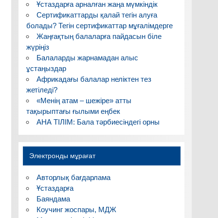
Ұстаздарға арналған жаңа мүмкіндік
Сертификаттарды қалай тегін алуға
болады? Тегін сертификаттар мұғалімдерге
Жаңғақтың балаларға пайдасын біле
жүріңіз
Балаларды жарнамадан алыс
ұстаңыздар
Африкадағы балалар неліктен тез
жетіледі?
«Менің атам – шежіре» атты
тақырыптағы ғылыми еңбек
АНА ТІЛІМ: Бала тәрбиесіндегі орны
Электронды мұрағат
Авторлық бағдарлама
Ұстаздарға
Баяндама
Коучинг жоспары, МДЖ