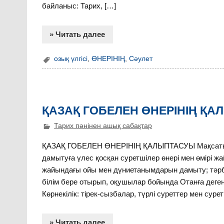
байланыс: Тарих, […]
» Читать далее
озық үлгісі
,
ӨНЕРІНІҢ
,
Сәулет
ҚАЗАҚ ГОБЕЛЕН ӨНЕРІНІҢ Қ
Тарих пәнінен ашық сабақтар
ҚАЗАҚ ГОБЕЛЕН ӨНЕРІНІҢ ҚАЛЫПТАСУЫ Мақсаты: біл
дамытуға үлес қосқан суретшілер өнері мен өмірі 
жайындағы ойы мен дүниетанымдарын дамыту; тәрбиел
білім бере отырып, оқушылар бойында Отанға деген
Көрнекілік: тірек-сызбалар, түрлі суреттер мен суре
» Читать далее