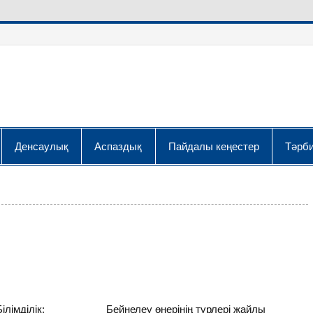
Денсаулық
Аспаздық
Пайдалы кеңестер
Тәрби
 а) Білімділік: Бейнелеу өнерінің түрлері жайлы