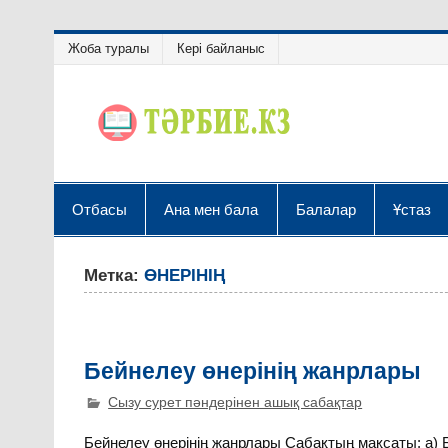
Жоба туралы
Кері байланыс
Отбасы
Ана мен бала
Балалар
Ұстаз
Метка:
ӨНЕРІНІҢ
Бейнелеу өнерінің жанрлары
Сызу сурет пәндерінен ашық сабақтар
Бейнелеу өнерінің жанрлары Сабақтың мақсаты: