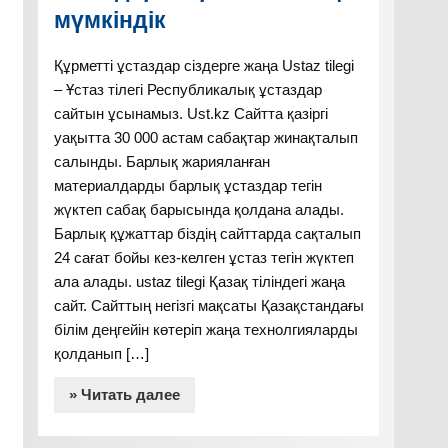
мүмкіндік
Құрметті ұстаздар сіздерге жаңа Ustaz tilegi
– Ұстаз тілегі Республикалық ұстаздар
сайтын ұсынамыз. Ust.kz Сайтта қазіргі
уақытта 30 000 астам сабақтар жинақталып
салынды. Барлық жарияланған
материалдарды барлық ұстаздар тегін
жүктеп сабақ барысында қолдана алады.
Барлық құжаттар біздің сайттарда сақталып
24 сағат бойы кез-келген ұстаз тегін жүктеп
ала алады. ustaz tilegi Қазақ тіліндегі жаңа
сайт. Сайттың негізгі мақсаты Қазақстандағы
білім деңгейін көтеріп жаңа технолгияларды
қолданып […]
» Читать далее