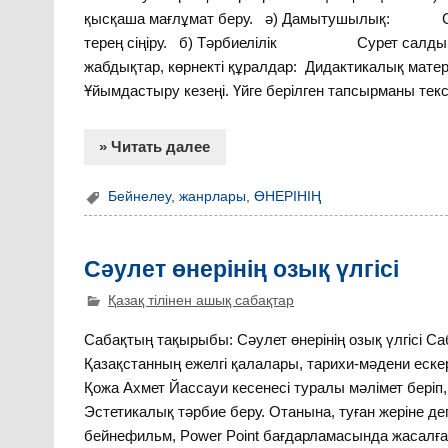
қысқаша мағлұмат беру. ә) Дамытушылық: Сабақ 
терең сіңіру. б) Тәрбиелілік Сурет салдыру 
жабдықтар, көрнекті құралдар: Дидактикалық матер
Ұйымдастыру кезеңі. Үйге берілген тапсырманы тек
» Читать далее
Бейнелеу
,
жанрлары
,
ӨНЕРІНІҢ
Сәулет өнерінің озық үлгісі
Қазақ тілінен ашық сабақтар
Сабақтың тақырыбы: Сәулет өнерінің озық үлгісі С
Қазақстанның ежелгі қалалары, тарихи-мәдени ескер
Қожа Ахмет Йассауи кесенесі туралы мәлімет беріп, 
Эстетикалық тәрбие беру. Отанына, туған жеріне дег
бейнефильм, Power Point бағдарламасында жасалған