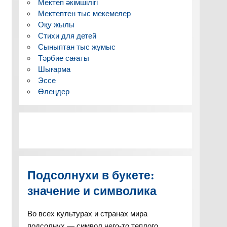
Мектеп әкімшілігі
Мектептен тыс мекемелер
Оқу жылы
Стихи для детей
Сыныптан тыс жұмыс
Тәрбие сағаты
Шығарма
Эссе
Өлеңдер
Подсолнухи в букете:
значение и символика
Во всех культурах и странах мира
подсолнух — символ чего-то теплого,