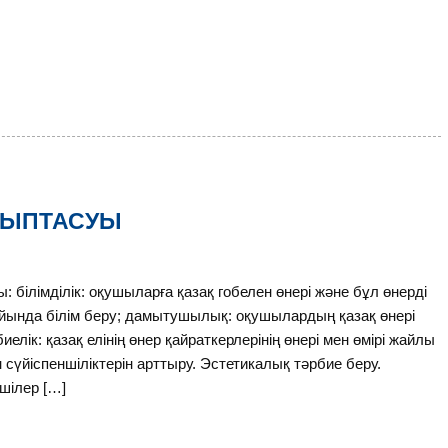
АЛЫПТАСУЫ
імділік: оқушыларға қазақ гобелен өнері және бұл өнерді
жайында білім беру; дамытушылық: оқушылардың қазақ өнері
ік: қазақ елінің өнер қайраткерлерінің өнері мен өмірі жайлы
 сүйіспеншіліктерін арттыру. Эстетикалық тәрбие беру.
тшілер […]