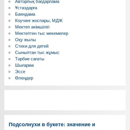
Авторлық бағдарлама
Ұстаздарға
Баяндама
Коучинг жоспары, МДЖ
Мектеп әкімшілігі
Мектептен тыс мекемелер
Оқу жылы
Стихи для детей
Сыныптан тыс жұмыс
Тәрбие сағаты
Шығарма
Эссе
Өлеңдер
Подсолнухи в букете: значение и