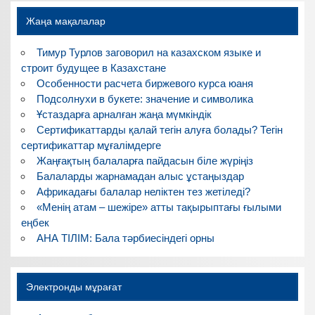
Жаңа мақалалар
Тимур Турлов заговорил на казахском языке и
строит будущее в Казахстане
Особенности расчета биржевого курса юаня
Подсолнухи в букете: значение и символика
Ұстаздарға арналған жаңа мүмкіндік
Сертификаттарды қалай тегін алуға болады? Тегін
сертификаттар мұғалімдерге
Жаңғақтың балаларға пайдасын біле жүріңіз
Балаларды жарнамадан алыс ұстаңыздар
Африкадағы балалар неліктен тез жетіледі?
«Менің атам – шежіре» атты тақырыптағы ғылыми
еңбек
АНА ТІЛІМ: Бала тәрбиесіндегі орны
Электронды мұрағат