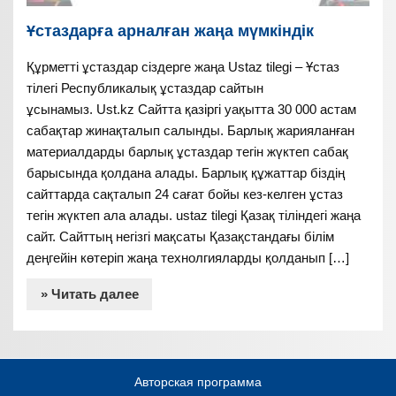
Ұстаздарға арналған жаңа мүмкіндік
Құрметті ұстаздар сіздерге жаңа Ustaz tilegi – Ұстаз
тілегі Республикалық ұстаздар сайтын
ұсынамыз. Ust.kz Сайтта қазіргі уақытта 30 000 астам
сабақтар жинақталып салынды. Барлық жарияланған
материалдарды барлық ұстаздар тегін жүктеп сабақ
барысында қолдана алады. Барлық құжаттар біздің
сайттарда сақталып 24 сағат бойы кез-келген ұстаз
тегін жүктеп ала алады. ustaz tilegi Қазақ тіліндегі жаңа
сайт. Сайттың негізгі мақсаты Қазақстандағы білім
деңгейін көтеріп жаңа технолгияларды қолданып […]
» Читать далее
Авторская программа