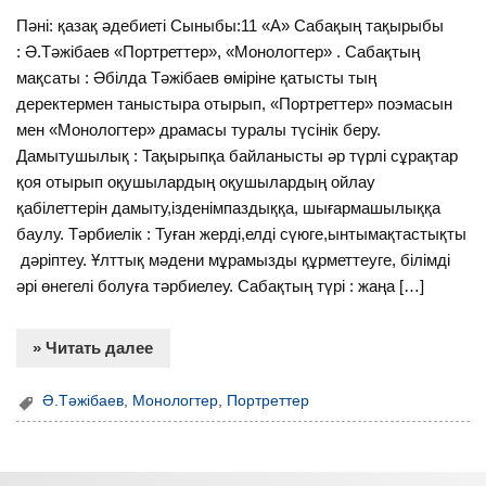
Пәні: қазақ әдебиеті Сыныбы:11 «А» Сабақың тақырыбы
: Ә.Тәжібаев «Портреттер», «Монологтер» . Сабақтың
мақсаты : Әбілда Тәжібаев өміріне қатысты тың
деректермен таныстыра отырып, «Портреттер» поэмасын
мен «Монологтер» драмасы туралы түсінік беру.
Дамытушылық : Тақырыпқа байланысты әр түрлі сұрақтар
қоя отырып оқушылардың оқушылардың ойлау
қабілеттерін дамыту,ізденімпаздыққа, шығармашылыққа
баулу. Тәрбиелік : Туған жерді,елді сүюге,ынтымақтастықты
дәріптеу. Ұлттық мәдени мұрамызды құрметтеуге, білімді
әрі өнегелі болуға тәрбиелеу. Сабақтың түрі : жаңа […]
» Читать далее
Ә.Тәжібаев
,
Монологтер
,
Портреттер