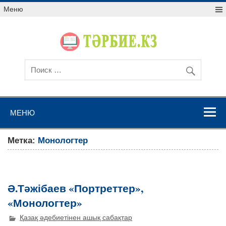
Меню
МЕНЮ
Метка:
Монологтер
Ә.Тәжібаев «Портреттер»,
«Монологтер»
Қазақ әдебиетінен ашық сабақтар