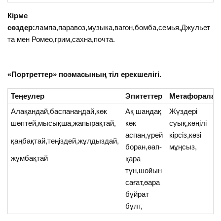
Кірме
сөздер:
лампа,паравоз,музыка,вагон,бомба,семья,Джульет
та мен Ромео,грим,сахна,почта.
«Портреттер» поэмасының тіл ерекшелігі.
Теңеулер
Эпитеттер
Метафоралар
Алақандай,баспанаңдай,көк
Ақ шаңдақ
Жүздері
шөптей,мысықша,жапырақтай,
көк
суық,көңілі
аспан,үрей
кірсіз,көзі
қаңбақтай,теңіздей,жұлдыздай,
боран,өап-
мұңсыз,
жұмбақтай
қара
түн,шойын
сағат,өара
бұйрат
бұлт,