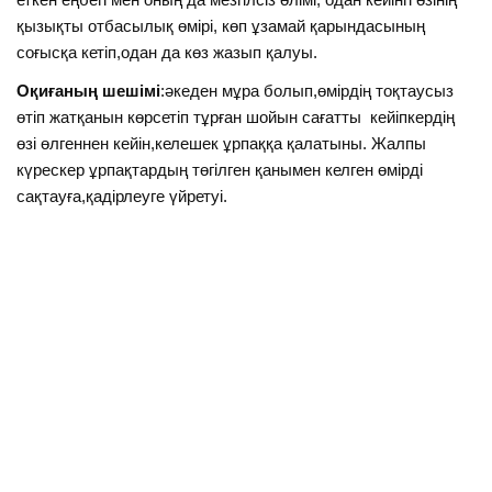
қызықты отбасылық өмірі, көп ұзамай қарындасының
соғысқа кетіп,одан да көз жазып қалуы.
Оқиғаның шешімі
:әкеден мұра болып,өмірдің тоқтаусыз
өтіп жатқанын көрсетіп тұрған шойын сағатты кейіпкердің
өзі өлгеннен кейін,келешек ұрпаққа қалатыны. Жалпы
күрескер ұрпақтардың төгілген қанымен келген өмірді
сақтауға,қадірлеуге үйретуі.