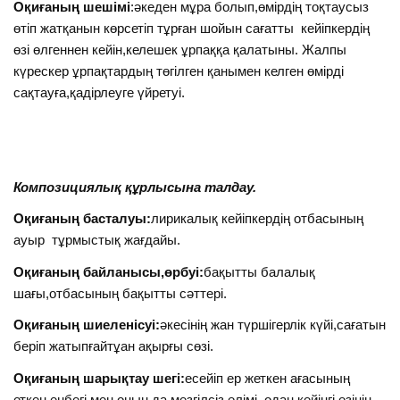
Оқиғаның шешімі
:әкеден мұра болып,өмірдің тоқтаусыз
өтіп жатқанын көрсетіп тұрған шойын сағатты кейіпкердің
өзі өлгеннен кейін,келешек ұрпаққа қалатыны. Жалпы
күрескер ұрпақтардың төгілген қанымен келген өмірді
сақтауға,қадірлеуге үйретуі.
Композициялық құрлысына талдау.
Оқиғаның басталуы:
лирикалық кейіпкердің отбасының
ауыр тұрмыстық жағдайы.
Оқиғаның байланысы,өрбуі:
бақытты балалық
шағы,отбасының бақытты сәттері.
Оқиғаның шиеленісуі:
әкесінің жан түршігерлік күйі,сағатын
беріп жатыпғайтұан ақырғы сөзі.
Оқиғаның шарықтау шегі:
есейіп ер жеткен ағасының
еткен еңбегі мен оның да мезгілсіз өлімі, одан кейінгі өзінің