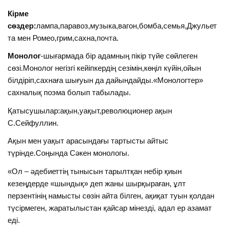
Кірме
сөздер:
лампа,паравоз,музыка,вагон,бомба,семья,Джульет
та мен Ромео,грим,сахна,почта.
Монолог
-шығармада бір адамның пікір түйе сөйлеген
сөзі.Монолог негізгі кейіпкердің сезімін,көңіл күйін,ойын
білдіріп,сахнаға шығуын да дайындайды.«Монологтер»
сахналық поэма болып табылады.
Қатысушылар:ақын,уақыт,революционер ақын
С.Сейфуллин.
Ақын мен уақыт арасындағы тартысты айтыс
түрінде.Соңында Сәкен монологы.
«Ол – әдебиеттің тынысын тарылтқан небір қиын
кезеңдерде «шындық» деп жаны шырқыраған, ұлт
перзентінің намысты сөзін айта білген, ақиқат туын қолдан
түсірмеген, жаратылыстан қайсар мінезді, адал ер азамат
еді.