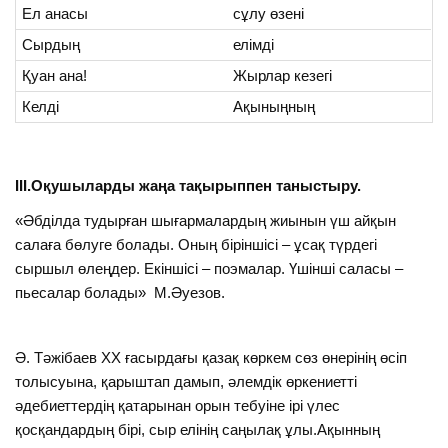
Ел анасы
сұлу өзені
Сырдың
елімді
Қуан ана!
Жырлар кезегі
Келді
Ақыныңның
ІІІ.Оқушыларды жаңа тақырыппен таныстыру.
«Әбділда тудырған шығармалардың жиынын үш айқын
салаға бөлуге болады. Оның біріншісі – ұсақ түрдегі
сыршыл өлеңдер. Екіншісі – поэмалар. Үшінші саласы –
пьесалар болады» М.Әуезов.
Ә. Тәжібаев ХХ ғасырдағы қазақ көркем сөз өнерінің өсіп
толысуына, қарыштап дамып, әлемдік өркениетті
әдебиеттердің қатарынан орын тебуіне ірі үлес
қосқандардың бірі, сыр елінің саңылақ ұлы.Ақынның