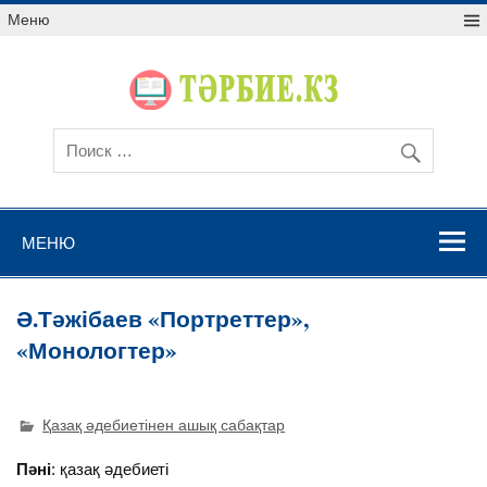
Меню
МЕНЮ
Ә.Тәжібаев «Портреттер»,
«Монологтер»
Қазақ әдебиетінен ашық сабақтар
Пәні
: қазақ әдебиеті