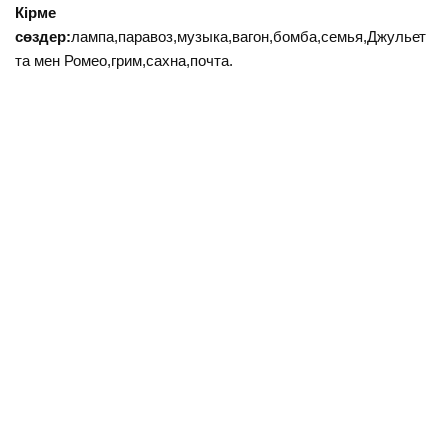
Кірме
сөздер:
лампа,паравоз,музыка,вагон,бомба,семья,Джульет
та мен Ромео,грим,сахна,почта.