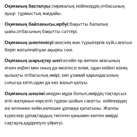
Оқиғаның басталуы:
лирикалық кейіпкердің отбасының
ауыр тұрмыстық жағдайы.
Оқиғаның байланысы,өрбуі:
бақытты балалық
шағы,отбасының бақытты сәттері.
Оқиғаның шиеленісуі:
әкесінің жан түршігерлік күйі,сағатын
беріп жатыпғайтұан ақырғы сөзі.
Оқиғаның шарықтау шегі:
есейіп ер жеткен ағасының
еткен еңбегі мен оның да мезгілсіз өлімі, одан кейінгі өзінің
қызықты отбасылық өмірі, көп ұзамай қарындасының
соғысқа кетіп,одан да көз жазып қалуы.
Оқиғаның шешімі
:әкеден мұра болып,өмірдің тоқтаусыз
өтіп жатқанын көрсетіп тұрған шойын сағатты кейіпкердің
өзі өлгеннен кейін,келешек ұрпаққа қалатыны. Жалпы
күрескер ұрпақтардың төгілген қанымен келген өмірді
сақтауға,қадірлеуге үйретуі.