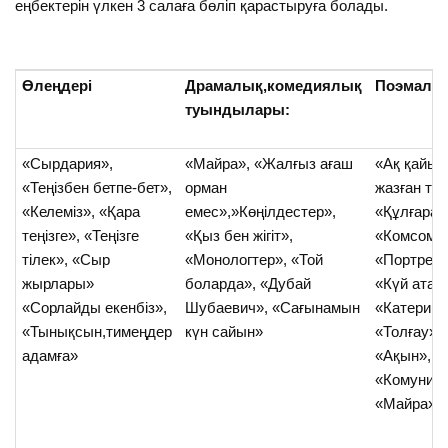
еңбектерін үлкен 3 салаға бөліп қарастыруға болады.
Өлеңдері
Драмалық,комедиялық
Поэмала
туындылары:
«Сырдария»,
«Майра», «Жалғыз ағаш
«Ақ қайың
«Теңізбен бетпе-бет»,
орман
жазған тұ
«Келеміз», «Қара
емес»,»Көңілдестер»,
«Құлғарад
теңізге», «Теңізге
«Қыз бен жігіт»,
«Комсомол
тілек», «Сыр
«Монологтер», «Той
«Портретт
жырлары»
боларда», «Дубай
«Күй атас
«Сорлайды екенбіз»,
Шубаевич», «Сағынамын
«Катерина
«Тынықсын,тимеңдер
күн сайын»
«Толғау»,
адамға»
«Ақын», «
«Комунист
«Майра».