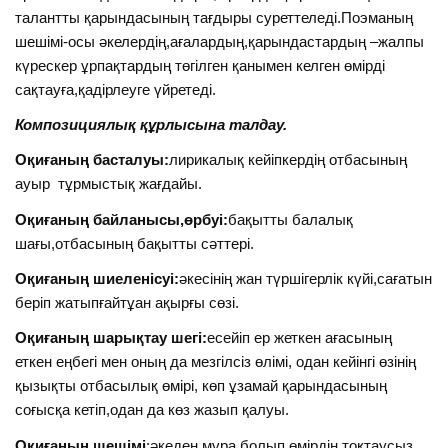
талантты қарындасының тағдыры суреттеледі.Поэманың
шешімі-осы әкелердің,ағалардың,қарындастардың –жалпы
күрескер ұрпақтардың төгілген қанымен келген өмірді
сақтауға,қадірлеуге үйретеді.
Композициялық құрлысына талдау.
Оқиғаның басталуы:
лирикалық кейіпкердің отбасының
ауыр тұрмыстық жағдайы.
Оқиғаның байланысы,өрбуі:
бақытты балалық
шағы,отбасының бақытты сәттері.
Оқиғаның шиеленісуі:
әкесінің жан түршігерлік күйі,сағатын
беріп жатыпғайтұан ақырғы сөзі.
Оқиғаның шарықтау шегі:
есейіп ер жеткен ағасының
еткен еңбегі мен оның да мезгілсіз өлімі, одан кейінгі өзінің
қызықты отбасылық өмірі, көп ұзамай қарындасының
соғысқа кетіп,одан да көз жазып қалуы.
Оқиғаның шешімі
:әкеден мұра болып,өмірдің тоқтаусыз