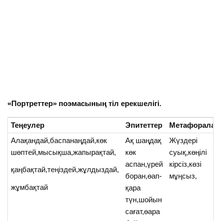
«Портреттер» поэмасының тіл ерекшелігі.
Теңеулер
Эпитеттер
Метафоралар
Алақандай,баспанаңдай,көк
Ақ шаңдақ
Жүздері
шөптей,мысықша,жапырақтай,
көк
суық,көңілі
аспан,үрей
кірсіз,көзі
қаңбақтай,теңіздей,жұлдыздай,
боран,өап-
мұңсыз,
жұмбақтай
қара
түн,шойын
сағат,өара