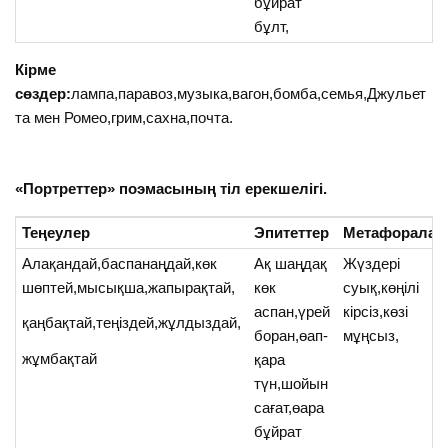
бұйрат
бұлт,
Кірме
сөздер:
лампа,паравоз,музыка,вагон,бомба,семья,Джульет
та мен Ромео,грим,сахна,почта.
«Портреттер» поэмасының тіл ерекшелігі.
Теңеулер
Эпитеттер
Метафоралар
Алақандай,баспанаңдай,көк
Ақ шаңдақ
Жүздері
шөптей,мысықша,жапырақтай,
көк
суық,көңілі
аспан,үрей
кірсіз,көзі
қаңбақтай,теңіздей,жұлдыздай,
боран,өап-
мұңсыз,
жұмбақтай
қара
түн,шойын
сағат,өара
бұйрат