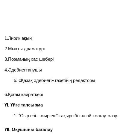
1.Лирик ақын
2.Мықты драматург
3.Поэманың хас шебері
4.Әдебиеттанушы
«Қазақ әдебиеті» газетінің редакторы
6.Қоғам қайраткері
ҮІ. Үйге тапсырма
“Сыр елі – жыр елі” тақырыбына ой-толғау жазу.
ҮІІ. Оқушыны бағалау