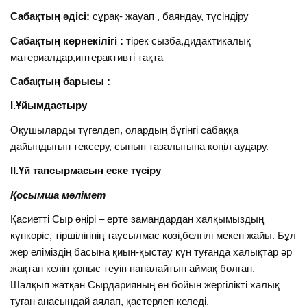
Сабақтың әдісі:
сұрақ- жауап , баяндау, түсіндіру
Сабақтың көрнекілігі :
тірек сызба,дидактикалық
материалдар,интерактивті тақта
Сабақтың барысы :
І.Ұйымдастыру
Оқушыларды түгелдеп, олардың бүгінгі сабаққа
дайындығын тексеру, сынып тазалығына көңіл аудару.
ІІ.Үй тапсырмасын еске түсіру
Қосымша мәлімет
Қасиетті Сыр өңірі – ерте замандардан халқымыздың
күнкөріс, тіршілігінің таусылмас көзі,белгілі мекен жайы. Бұл
жер еліміздің басына қиын-қыстау күн туғанда халықтар әр
жақтан келіп қоныс теуіп паналайтын аймақ болған.
Шалқып жатқан Сырдарияның өн бойын жергілікті халық
туған анасындай аялап, қастерлеп келеді.