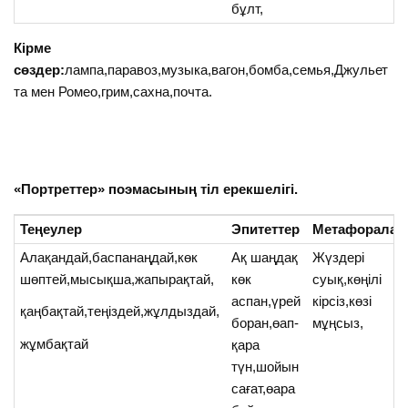
бұлт,
Кірме
сөздер:
лампа,паравоз,музыка,вагон,бомба,семья,Джульет
та мен Ромео,грим,сахна,почта.
«Портреттер» поэмасының тіл ерекшелігі.
Теңеулер
Эпитеттер
Метафоралар
Алақандай,баспанаңдай,көк
Ақ шаңдақ
Жүздері
шөптей,мысықша,жапырақтай,
көк
суық,көңілі
аспан,үрей
кірсіз,көзі
қаңбақтай,теңіздей,жұлдыздай,
боран,өап-
мұңсыз,
жұмбақтай
қара
түн,шойын
сағат,өара