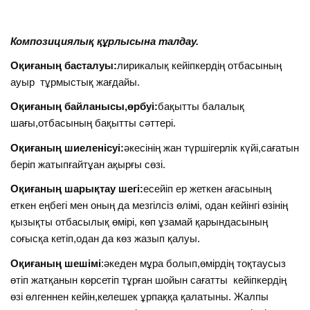
Композициялық құрлысына талдау.
Оқиғаның басталуы:
лирикалық кейіпкердің отбасының
ауыр тұрмыстық жағдайы.
Оқиғаның байланысы,өрбуі:
бақытты балалық
шағы,отбасының бақытты сәттері.
Оқиғаның шиеленісуі:
әкесінің жан түршігерлік күйі,сағатын
беріп жатыпғайтұан ақырғы сөзі.
Оқиғаның шарықтау шегі:
есейіп ер жеткен ағасының
еткен еңбегі мен оның да мезгілсіз өлімі, одан кейінгі өзінің
қызықты отбасылық өмірі, көп ұзамай қарындасының
соғысқа кетіп,одан да көз жазып қалуы.
Оқиғаның шешімі
:әкеден мұра болып,өмірдің тоқтаусыз
өтіп жатқанын көрсетіп тұрған шойын сағатты кейіпкердің
өзі өлгеннен кейін,келешек ұрпаққа қалатыны. Жалпы