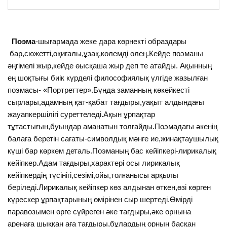
Поэма
-шығармада жеке дара көрнекті образдары
бар,сюжетті,оқиғалы,ұзақ,көлемді өлең.Кейде поэманы
әңгімелі жыр,кейде өысқаша жыр деп те атайды. Ақынның
ең шоқтығы биік күрделі философиялық үлгіде жазылған
поэмасы- «Портреттер».Бұнда заманның көкейкесті
сырлары,адамның қат-қабат тағдыры,уақыт алдындағы
жауапкершілігі суреттеледі.Ақын ұрпақтар
тұтастығын,буындар аманатын толғайды.Поэмадағы әкенің
балаға беретін сағаты-символдық мәнге ие,жинақтаушылық
күші бар көркем деталь.Поэманың бас кейіпкері-лирикалық
кейіпкер.Адам тағдыры,характері осы лирикалық
кейіпкердің түсінігі,сезімі,ойы,толғанысы арқылы
беріледі.Лирикалық кейіпкер көз алдынан өткен,өзі көрген
күрескер ұрпақтарының өмірінен сыр шертеді.Өмірді
паравозымен өрге сүйреген әке тағдыры,әке орнына
аренаға шыққан аға тағдыры,бұлардың орнын басқан