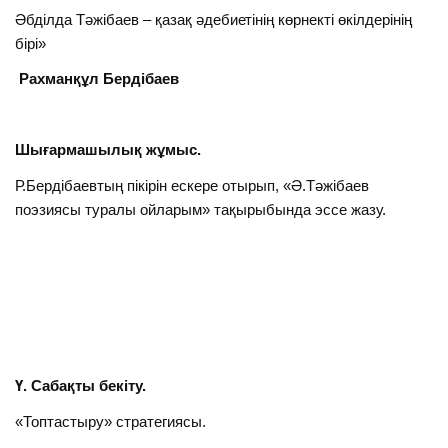
Әбділда Тәжібаев – қазақ әдебиетінің көрнекті өкілдерінің
бірі»
Рахманқұл Бердібаев
Шығармашылық жұмыс.
Р.Бердібаевтың пікірін ескере отырып, «Ә.Тәжібаев
поэзиясы туралы ойларым» тақырыбында эссе жазу.
Ү. Сабақты бекіту.
«Топтастыру» стратегиясы.