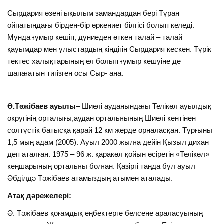
Сырдария өзені ықылым замандардан бері Тұран
ойпатындағы бірден-бір өркениет білгісі болып келеді.
Мұнда ғұмыр кешіп, дүниеден өткен талай – талай
қауымдар мен ұлыстардың кіндігін Сырдария кескен. Түрік
тектес халықтарының ел болып ғұмыр кешуіне де
шапағатын тигізген осы Сыр- ана.
Ә.Тәжібаев ауылы
– Шиелі ауданындағы Телікөл ауылдық
округінің орталығы,аудан орталығының Шиелі кентінен
солтүстік батысқа қарай 12 км жерде орналасқан. Тұрғыны
1,5 мың адам (2005). Ауыл 2000 жылға дейін Қызыл дихан
деп аталған. 1975 – 96 ж. қаракөл қойын өсіретін «Телікөл»
кеңшарының орталығы болған. Қазіргі таңда бұл ауыл
Әбділдә Тәжібаев атамыздың атымен аталады.
Атақ дәрежелері:
Ә. Тәжібаев қоғамдық еңбектерге белсене араласуының