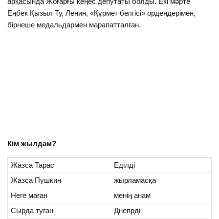
арқасында Жоғарғы кеңес депутаты болды. Екі мәрте
Еңбек Қызыл Ту, Ленин, «Құрмет белгісі» ордендерімен,
бірнеше медальдармен марапатталған.
Кім жылдам?
Жазса Тарас
Еділді
Жазса Пушкин
жырламасқа
Неге маған
менің анам
Сырда туған
Днепрді