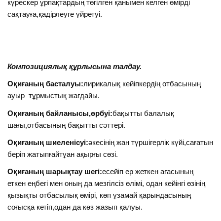
күрескер ұрпақтардың төгілген қанымен келген өмірді
сақтауға,қадірлеуге үйретуі.
Композициялық құрлысына талдау.
Оқиғаның басталуы:
лирикалық кейіпкердің отбасының
ауыр тұрмыстық жағдайы.
Оқиғаның байланысы,өрбуі:
бақытты балалық
шағы,отбасының бақытты сәттері.
Оқиғаның шиеленісуі:
әкесінің жан түршігерлік күйі,сағатын
беріп жатыпғайтұан ақырғы сөзі.
Оқиғаның шарықтау шегі:
есейіп ер жеткен ағасының
еткен еңбегі мен оның да мезгілсіз өлімі, одан кейінгі өзінің
қызықты отбасылық өмірі, көп ұзамай қарындасының
соғысқа кетіп,одан да көз жазып қалуы.