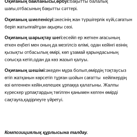
Оқиғаның байланысы,өрбуі:
бақытты балалық
шағы,отбасының бақытты сәттері.
Оқиғаның шиеленісуі:
әкесінің жан түршігерлік күйі,сағатын
беріп жатыпғайтұан ақырғы сөзі.
Оқиғаның шарықтау шегі:
есейіп ер жеткен ағасының
еткен еңбегі мен оның да мезгілсіз өлімі, одан кейінгі өзінің
қызықты отбасылық өмірі, көп ұзамай қарындасының
соғысқа кетіп,одан да көз жазып қалуы.
Оқиғаның шешімі
:әкеден мұра болып,өмірдің тоқтаусыз
өтіп жатқанын көрсетіп тұрған шойын сағатты кейіпкердің
өзі өлгеннен кейін,келешек ұрпаққа қалатыны. Жалпы
күрескер ұрпақтардың төгілген қанымен келген өмірді
сақтауға,қадірлеуге үйретуі.
Композициялық құрлысына талдау.