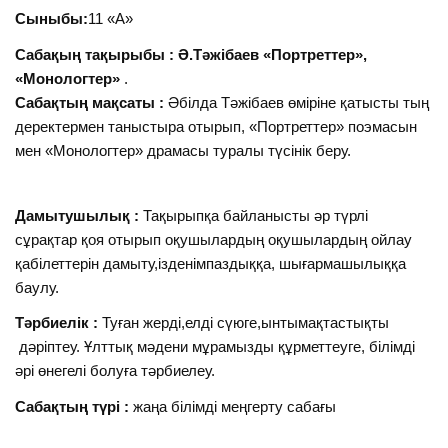
Сыныбы:
11 «А»
Сабақың тақырыбы : Ә.Тәжібаев «Портреттер»,
«Монологтер»
.
Сабақтың мақсаты :
Әбілда Тәжібаев өміріне қатысты тың
деректермен таныстыра отырып, «Портреттер» поэмасын
мен «Монологтер» драмасы туралы түсінік беру.
Дамытушылық :
Тақырыпқа байланысты әр түрлі
сұрақтар қоя отырып оқушылардың оқушылардың ойлау
қабілеттерін дамыту,ізденімпаздыққа, шығармашылыққа
баулу.
Тәрбиелік :
Туған жерді,елді сүюге,ынтымақтастықты
дәріптеу. Ұлттық мәдени мұрамызды құрметтеуге, білімді
әрі өнегелі болуға тәрбиелеу.
Сабақтың түрі :
жаңа білімді меңгерту сабағы