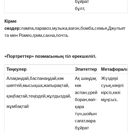
бұйрат
бұлт,
Кірме
сөздер:
лампа,паравоз,музыка,вагон,бомба,семья,Джульет
та мен Ромео,грим,сахна,почта.
«Портреттер» поэмасының тіл ерекшелігі.
Теңеулер
Эпитеттер
Метафоралар
Алақандай,баспанаңдай,көк
Ақ шаңдақ
Жүздері
шөптей,мысықша,жапырақтай,
көк
суық,көңілі
аспан,үрей
кірсіз,көзі
қаңбақтай,теңіздей,жұлдыздай,
боран,өап-
мұңсыз,
жұмбақтай
қара
түн,шойын
сағат,өара
бұйрат