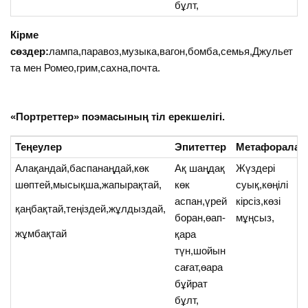
бұлт,
Кірме
сөздер:
лампа,паравоз,музыка,вагон,бомба,семья,Джульет
та мен Ромео,грим,сахна,почта.
«Портреттер» поэмасының тіл ерекшелігі.
Теңеулер
Эпитеттер
Метафоралар
Алақандай,баспанаңдай,көк
Ақ шаңдақ
Жүздері
шөптей,мысықша,жапырақтай,
көк
суық,көңілі
аспан,үрей
кірсіз,көзі
қаңбақтай,теңіздей,жұлдыздай,
боран,өап-
мұңсыз,
жұмбақтай
қара
түн,шойын
сағат,өара
бұйрат
бұлт,