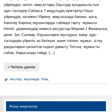
үйренудің негізгі мақсаттары Оқытуда қолданыла-тын
әдіс-тәсілдер Сабақта 7 модульдің кіріктірілуі Оқып
үйренудің нәтижесі Үйрену мақсатында бағаны қоса,
бағалау Барлық оқушыларды сабаққа тарту жұмысы
Негізгі дереккөздер немесе ресурстар Мерзімі 1 Физикалық
дене. Зат. Салмақ. Оқушыларға оқытудың жаңа әдіс-
тәсілдерін үйретіп, өз бетінше және топпен жұмыс істеу
дағдыларын қалыптастырып дамыту Топтық жұмысты
сабақ барысында тиімді […]
» Читать далее
жоспар
,
мерзімдік
,
Ұзақ
Жаңа мақалалар