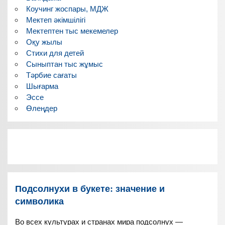
Коучинг жоспары, МДЖ
Мектеп әкімшілігі
Мектептен тыс мекемелер
Оқу жылы
Стихи для детей
Сыныптан тыс жұмыс
Тәрбие сағаты
Шығарма
Эссе
Өлеңдер
Подсолнухи в букете: значение и
символика
Во всех культурах и странах мира подсолнух —