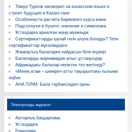
Тимур Турлов заговорил на казахском языке и
строит будущее в Казахстане
Особенности расчета биржевого курса юаня
Подсолнухи в букете: значение и символика
Ұстаздарға арналған жаңа мүмкіндік
Сертификаттарды қалай тегін алуға болады? Тегін
сертификаттар мұғалімдерге
Жаңғақтың балаларға пайдасын біле жүріңіз
Балаларды жарнамадан алыс ұстаңыздар
Африкадағы балалар неліктен тез жетіледі?
«Менің атам – шежіре» атты тақырыптағы ғылыми
еңбек
АНА ТІЛІМ: Бала тәрбиесіндегі орны
Электронды мұрағат
Авторлық бағдарлама
Ұстаздарға
Баяндама