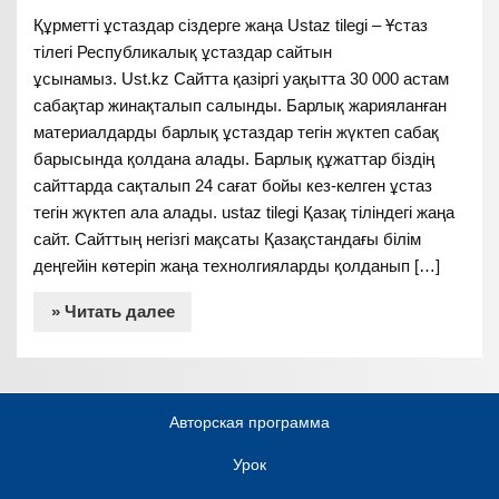
Құрметті ұстаздар сіздерге жаңа Ustaz tilegi – Ұстаз
тілегі Республикалық ұстаздар сайтын
ұсынамыз. Ust.kz Сайтта қазіргі уақытта 30 000 астам
сабақтар жинақталып салынды. Барлық жарияланған
материалдарды барлық ұстаздар тегін жүктеп сабақ
барысында қолдана алады. Барлық құжаттар біздің
сайттарда сақталып 24 сағат бойы кез-келген ұстаз
тегін жүктеп ала алады. ustaz tilegi Қазақ тіліндегі жаңа
сайт. Сайттың негізгі мақсаты Қазақстандағы білім
деңгейін көтеріп жаңа технолгияларды қолданып […]
» Читать далее
Авторская программа
Урок