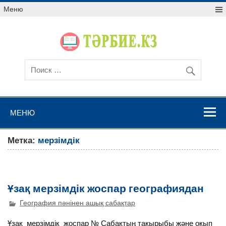
Меню
МЕНЮ
Метка:
мерзімдік
Ұзақ мерзімдік жоспар географиядан
География пәнінен ашық сабақтар
Ұзақ мерзімдік жоспар № Сабақтың тақырыбы және оқып