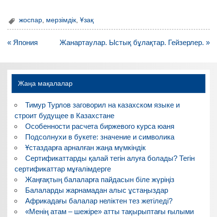
жоспар
,
мерзімдік
,
Ұзақ
Навигация
« Япония
Жанартаулар. Ыстық бұлақтар. Гейзерлер. »
по
записям
Жаңа мақалалар
Тимур Турлов заговорил на казахском языке и
строит будущее в Казахстане
Особенности расчета биржевого курса юаня
Подсолнухи в букете: значение и символика
Ұстаздарға арналған жаңа мүмкіндік
Сертификаттарды қалай тегін алуға болады? Тегін
сертификаттар мұғалімдерге
Жаңғақтың балаларға пайдасын біле жүріңіз
Балаларды жарнамадан алыс ұстаңыздар
Африкадағы балалар неліктен тез жетіледі?
«Менің атам – шежіре» атты тақырыптағы ғылыми