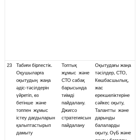
23
Табиғи бірлестік.
Топтық
Оқытудағы жаңа
О
Оқушыларға
жұмыс және
тәсілдер, СТО,
та
оқытудың жаңа
СТО сабақ
Көшбасшылық,
ті
әдіс-тәсілдерін
барысында
жас
бі
үйретіп, өз
тиімді
ерекшеліктеріне
т
бетінше және
пайдалану.
сәйкес оқыту,
мә
топпен жұмыс
Джигсо
Талантты және
а
істеу дағдыларын
стратегиясын
дарынды
қалыптастырып
пайдалану
балаларды
дамыту
оқыту, ОүБ және