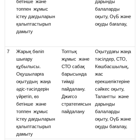
бетінше және
дарынды
с
топпен жұмыс
балаларды
бе
істеу дағдыларын
оқыту, ОүБ және
қалыптастырып
оқуды бағалау,
дамыту
7
Жарық бөліп
Топтық
Оқытудағы жаңа
О
шығару
жұмыс және
тәсілдер, СТО,
Ж
құбылысы.
СТО сабақ
Көшбасшылық,
қ
Оқушыларға
барысында
жас
т
оқытудың жаңа
тиімді
ерекшеліктеріне
тү
әдіс-тәсілдерін
пайдалану.
сәйкес оқыту,
үйретіп, өз
Джигсо
Талантты және
бетінше және
стратегиясын
дарынды
топпен жұмыс
пайдалану
балаларды
істеу дағдыларын
оқыту, ОүБ және
қалыптастырып
оқуды бағалау,
дамыту