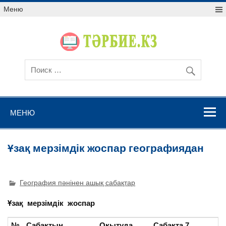
Меню
МЕНЮ
Ұзақ мерзімдік жоспар географиядан
География пәнінен ашық сабақтар
Ұзақ мерзімдік жоспар
№
Сабақтың
Оқытуда
Сабақта 7
О