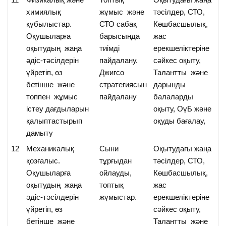
химиялық
жұмыс және
тәсілдер, СТО,
ф
құбылыстар.
СТО сабақ
Көшбасшылық,
х
Оқушыларға
барысында
жас
қ
оқытудың жаңа
тиімді
ерекшеліктеріне
аж
әдіс-тәсілдерін
пайдалану.
сәйкес оқыту,
үй
үйретіп, өз
Джигсо
Талантты және
бетінше және
стратегиясын
дарынды
топпен жұмыс
пайдалану
балаларды
істеу дағдыларын
оқыту, ОүБ және
қалыптастырып
оқуды бағалау,
дамыту
12
Механикалық
Сыни
Оқытудағы жаңа
О
қозғалыс.
тұрғыдан
тәсілдер, СТО,
м
Оқушыларға
ойлауды,
Көшбасшылық,
қо
оқытудың жаңа
топтық
жас
ек
әдіс-тәсілдерін
жұмыстар.
ерекшеліктеріне
үй
үйретіп, өз
сәйкес оқыту,
бетінше және
Талантты және