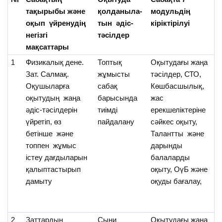
тақырыбы және
қолданыла-
модульдің
ү
оқып үйренудің
тын әдіс-
кіріктірілуі
н
негізгі
тәсілдер
мақсаттары
1
Физикалық дене.
Топтық
Оқытудағы жаңа
О
Зат. Салмақ.
жұмысты
тәсілдер, СТО,
фи
Оқушыларға
сабақ
Көшбасшылық,
за
оқытудың жаңа
барысында
жас
ту
әдіс-тәсілдерін
тиімді
ерекшеліктеріне
Ал
үйретіп, өз
пайдалану
сәйкес оқыту,
пр
бетінше және
Талантты және
қо
топпен жұмыс
дарынды
үй
істеу дағдыларын
балаларды
Т
қалыптастырып
оқыту, ОүБ және
жа
дамыту
оқуды бағалау,
2
Заттардың
Cыни
Оқытудағы жаңа
О