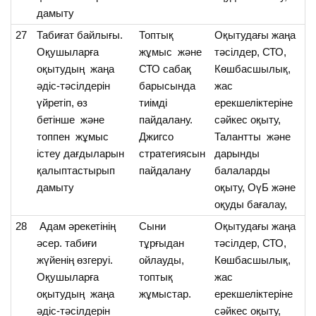
дамыту
27
Табиғат байлығы.
Топтық
Оқытудағы жаңа
О
Оқушыларға
жұмыс және
тәсілдер, СТО,
та
оқытудың жаңа
СТО сабақ
Көшбасшылық,
б
әдіс-тәсілдерін
барысында
жас
т
үйретіп, өз
тиімді
ерекшеліктеріне
о
бетінше және
пайдалану.
сәйкес оқыту,
м
топпен жұмыс
Джигсо
Талантты және
мә
істеу дағдыларын
стратегиясын
дарынды
а
қалыптастырып
пайдалану
балаларды
дамыту
оқыту, ОүБ және
оқуды бағалау,
28
Адам әрекетінің
Сыни
Оқытудағы жаңа
О
әсер. табиғи
тұрғыдан
тәсілдер, СТО,
а
жүйенің өзгеруі.
ойлауды,
Көшбасшылық,
әр
Оқушыларға
топтық
жас
т
оқытудың жаңа
жұмыстар.
ерекшеліктеріне
қа
әдіс-тәсілдерін
сәйкес оқыту,
т