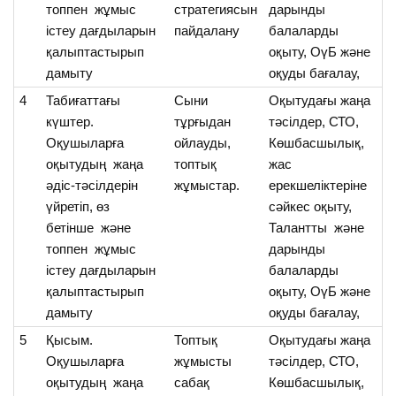
топпен жұмыс
стратегиясын
дарынды
істеу дағдыларын
пайдалану
балаларды
қалыптастырып
оқыту, ОүБ және
дамыту
оқуды бағалау,
4
Табиғаттағы
Сыни
Оқытудағы жаңа
О
күштер.
тұрғыдан
тәсілдер, СТО,
т
Оқушыларға
ойлауды,
Көшбасшылық,
к
оқытудың жаңа
топтық
жас
ж
әдіс-тәсілдерін
жұмыстар.
ерекшеліктеріне
оқ
үйретіп, өз
сәйкес оқыту,
бетінше және
Талантты және
топпен жұмыс
дарынды
істеу дағдыларын
балаларды
қалыптастырып
оқыту, ОүБ және
дамыту
оқуды бағалау,
5
Қысым.
Топтық
Оқытудағы жаңа
О
Оқушыларға
жұмысты
тәсілдер, СТО,
қы
оқытудың жаңа
сабақ
Көшбасшылық,
н