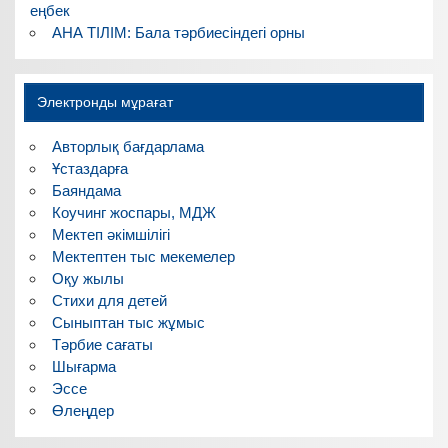
еңбек
АНА ТІЛІМ: Бала тәрбиесіндегі орны
Электронды мұрағат
Авторлық бағдарлама
Ұстаздарға
Баяндама
Коучинг жоспары, МДЖ
Мектеп әкімшілігі
Мектептен тыс мекемелер
Оқу жылы
Стихи для детей
Сыныптан тыс жұмыс
Тәрбие сағаты
Шығарма
Эссе
Өлеңдер