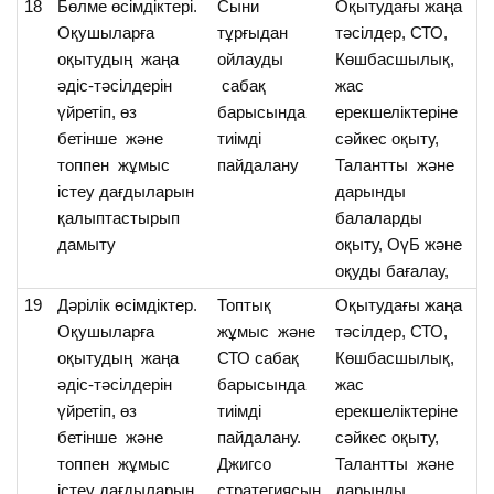
18
Бөлме өсімдіктері.
Cыни
Оқытудағы жаңа
О
Оқушыларға
тұрғыдан
тәсілдер, СТО,
б
оқытудың жаңа
ойлауды
Көшбасшылық,
өс
әдіс-тәсілдерін
сабақ
жас
т
үйретіп, өз
барысында
ерекшеліктеріне
үй
бетінше және
тиімді
сәйкес оқыту,
О
топпен жұмыс
пайдалану
Талантты және
м
істеу дағдыларын
дарынды
тү
қалыптастырып
балаларды
дамыту
оқыту, ОүБ және
оқуды бағалау,
19
Дәрілік өсімдіктер.
Топтық
Оқытудағы жаңа
О
Оқушыларға
жұмыс және
тәсілдер, СТО,
Дә
оқытудың жаңа
СТО сабақ
Көшбасшылық,
өс
әдіс-тәсілдерін
барысында
жас
ж
үйретіп, өз
тиімді
ерекшеліктеріне
м
бетінше және
пайдалану.
сәйкес оқыту,
т
топпен жұмыс
Джигсо
Талантты және
істеу дағдыларын
стратегиясын
дарынды