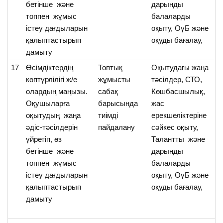
бетінше және
дарынды
топпен жұмыс
балаларды
істеу дағдыларын
оқыту, ОүБ және
қалыптастырып
оқуды бағалау,
дамыту
17
Өсімдіктердің
Топтық
Оқытудағы жаңа
О
көптүрлілігі ж/е
жұмысты
тәсілдер, СТО,
өс
олардың маңызы.
сабақ
Көшбасшылық,
кө
Оқушыларға
барысында
жас
т
оқытудың жаңа
тиімді
ерекшеліктеріне
әдіс-тәсілдерін
пайдалану
сәйкес оқыту,
үйретіп, өз
Талантты және
бетінше және
дарынды
топпен жұмыс
балаларды
істеу дағдыларын
оқыту, ОүБ және
қалыптастырып
оқуды бағалау,
дамыту