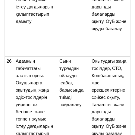
істеу дағдыларын
дарынды
қалыптастырып
балаларды
дамыту
оқыту, ОүБ және
оқуды бағалау,
26
Адамның
Cыни
Оқытудағы жаңа
О
табиғаттағы
тұрғыдан
тәсілдер, СТО,
а
алатын орны.
ойлауды
Көшбасшылық,
т
Оқушыларға
сабақ
жас
а
оқытудың жаңа
барысында
ерекшеліктеріне
м
әдіс-тәсілдерін
тиімді
сәйкес оқыту,
ту
үйретіп, өз
пайдалану
Талантты және
бі
бетінше және
дарынды
топпен жұмыс
балаларды
істеу дағдыларын
оқыту, ОүБ және
қалыптастырып
оқуды бағалау,