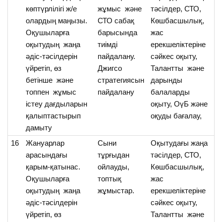
көптүрлілігі ж/е
жұмыс және
тәсілдер, СТО,
ж
олардың маңызы.
СТО сабақ
Көшбасшылық,
кө
Оқушыларға
барысында
жас
т
оқытудың жаңа
тиімді
ерекшеліктеріне
әдіс-тәсілдерін
пайдалану.
сәйкес оқыту,
үйретіп, өз
Джигсо
Талантты және
бетінше және
стратегиясын
дарынды
топпен жұмыс
пайдалану
балаларды
істеу дағдыларын
оқыту, ОүБ және
қалыптастырып
оқуды бағалау,
дамыту
16
Жануарлар
Сыни
Оқытудағы жаңа
О
арасындағы
тұрғыдан
тәсілдер, СТО,
ж
қарым-қатынас.
ойлауды,
Көшбасшылық,
а
Оқушыларға
топтық
жас
қ
оқытудың жаңа
жұмыстар.
ерекшеліктеріне
т
әдіс-тәсілдерін
сәйкес оқыту,
тү
үйретіп, өз
Талантты және
ке