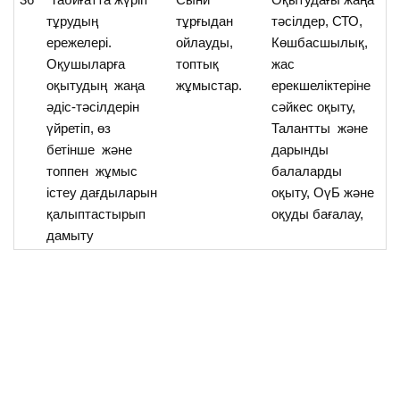
тұрудың
тұрғыдан
тәсілдер, СТО,
та
ережелері.
ойлауды,
Көшбасшылық,
т
Оқушыларға
топтық
жас
е
оқытудың жаңа
жұмыстар.
ерекшеліктеріне
т
әдіс-тәсілдерін
сәйкес оқыту,
үй
үйретіп, өз
Талантты және
бетінше және
дарынды
топпен жұмыс
балаларды
істеу дағдыларын
оқыту, ОүБ және
қалыптастырып
оқуды бағалау,
дамыту