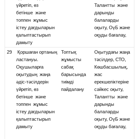
үйретіп, өз
Талантты және
үй
бетінше және
дарынды
топпен жұмыс
балаларды
істеу дағдыларын
оқыту, ОүБ және
қалыптастырып
оқуды бағалау,
дамыту
29
Қоршаған ортаның
Топтық
Оқытудағы жаңа
О
ластануы.
жұмысты
тәсілдер, СТО,
қ
Оқушыларға
сабақ
Көшбасшылық,
о
оқытудың жаңа
барысында
жас
л
әдіс-тәсілдерін
тиімді
ерекшеліктеріне
ж
үйретіп, өз
пайдалану
сәйкес оқыту,
тү
бетінше және
Талантты және
топпен жұмыс
дарынды
істеу дағдыларын
балаларды
қалыптастырып
оқыту, ОүБ және
дамыту
оқуды бағалау,