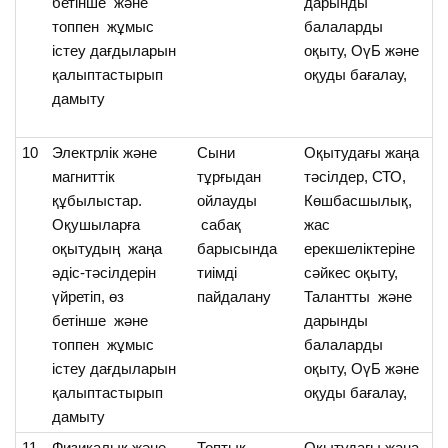
бетінше және
дарынды
а
топпен жұмыс
балаларды
істеу дағдыларын
оқыту, ОүБ және
қалыптастырып
оқуды бағалау,
дамыту
10
Электрлік және
Cыни
Оқытудағы жаңа
О
магниттік
тұрғыдан
тәсілдер, СТО,
эл
құбылыстар.
ойлауды
Көшбасшылық,
ма
Оқушыларға
сабақ
жас
қ
оқытудың жаңа
барысында
ерекшеліктеріне
т
әдіс-тәсілдерін
тиімді
сәйкес оқыту,
үй
үйретіп, өз
пайдалану
Талантты және
бетінше және
дарынды
топпен жұмыс
балаларды
істеу дағдыларын
оқыту, ОүБ және
қалыптастырып
оқуды бағалау,
дамыту
11
Физикалық және
Топтық
Оқытудағы жаңа
О