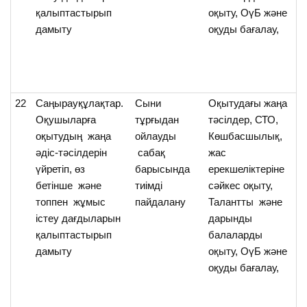
қалыптастырып
оқыту, ОүБ және
дамыту
оқуды бағалау,
22
Саңырауқұлақтар.
Cыни
Оқытудағы жаңа
О
Оқушыларға
тұрғыдан
тәсілдер, СТО,
с
оқытудың жаңа
ойлауды
Көшбасшылық,
т
әдіс-тәсілдерін
сабақ
жас
мә
үйретіп, өз
барысында
ерекшеліктеріне
а
бетінше және
тиімді
сәйкес оқыту,
топпен жұмыс
пайдалану
Талантты және
істеу дағдыларын
дарынды
қалыптастырып
балаларды
дамыту
оқыту, ОүБ және
оқуды бағалау,