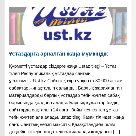
Ұстаздарға арналған жаңа мүмкіндік
Құрметті ұстаздар сіздерге жаңа Ustaz tilegi – Ұстаз
тілегі Республикалық ұстаздар сайтын
ұсынамыз. Ust.kz Сайтта қазіргі уақытта 30 000 астам
сабақтар жинақталып салынды. Барлық жарияланған
материалдарды барлық ұстаздар тегін жүктеп сабақ
барысында қолдана алады. Барлық құжаттар біздің
сайттарда сақталып 24 сағат бойы кез-келген ұстаз
тегін жүктеп ала алады. ustaz tilegi Қазақ тіліндегі жаңа
сайт. Сайттың негізгі мақсаты Қазақстандағы білім
деңгейін көтеріп жаңа технолгияларды қолданып […]