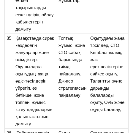
Өткен
жұмыстар.
бі
тақырыптарды
еске түсіріп, ойлау
қабылеттерін
дамыту
35
Қазақстанда сирек
Топтық
Оқытудағы жаңа
О
кездесетін
жұмыс және
тәсілдер, СТО,
Қ
жануарлар және
СТО сабақ
Көшбасшылық,
ке
өсімдіктер.
барысында
жас
с
Оқушыларға
тиімді
ерекшеліктеріне
ке
оқытудың жаңа
пайдалану.
сәйкес оқыту,
өс
әдіс-тәсілдерін
Джигсо
Талантты және
ж
үйретіп, өз
стратегиясын
дарынды
т
бетінше және
пайдалану
балаларды
үй
топпен жұмыс
оқыту, ОүБ және
істеу дағдыларын
оқуды бағалау,
қалыптастырып
дамыту
36
Табиғатта жүріп
Сыни
Оқытудағы жаңа
О