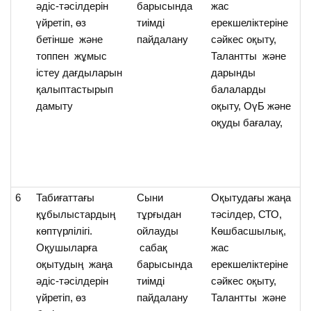
әдіс-тәсілдерін
барысында
жас
о
үйретіп, өз
тиімді
ерекшеліктеріне
оқ
бетінше және
пайдалану
сәйкес оқыту,
үй
топпен жұмыс
Талантты және
істеу дағдыларын
дарынды
қалыптастырып
балаларды
дамыту
оқыту, ОүБ және
оқуды бағалау,
6
Табиғаттағы
Cыни
Оқытудағы жаңа
О
құбылыстардың
тұрғыдан
тәсілдер, СТО,
т
көптүрлілігі.
ойлауды
Көшбасшылық,
қ
Оқушыларға
сабақ
жас
н
оқытудың жаңа
барысында
ерекшеліктеріне
ж
әдіс-тәсілдерін
тиімді
сәйкес оқыту,
бі
үйретіп, өз
пайдалану
Талантты және
ол