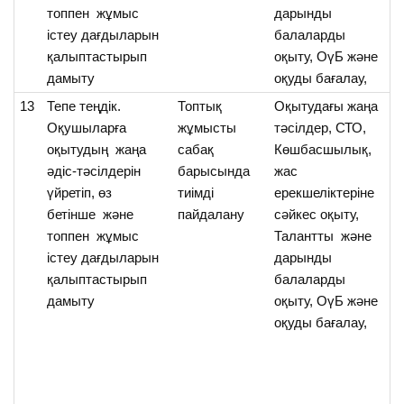
топпен жұмыс
дарынды
істеу дағдыларын
балаларды
қалыптастырып
оқыту, ОүБ және
дамыту
оқуды бағалау,
13
Тепе теңдік.
Топтық
Оқытудағы жаңа
О
Оқушыларға
жұмысты
тәсілдер, СТО,
т
оқытудың жаңа
сабақ
Көшбасшылық,
о
әдіс-тәсілдерін
барысында
жас
мә
үйретіп, өз
тиімді
ерекшеліктеріне
а
бетінше және
пайдалану
сәйкес оқыту,
топпен жұмыс
Талантты және
істеу дағдыларын
дарынды
қалыптастырып
балаларды
дамыту
оқыту, ОүБ және
оқуды бағалау,