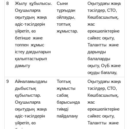
8
Жылу құбылысы.
Сыни
Оқытудағы жаңа
О
Оқушыларға
тұрғыдан
тәсілдер, СТО,
ж
оқытудың жаңа
ойлауды,
Көшбасшылық,
қ
әдіс-тәсілдерін
топтық
жас
т
үйретіп, өз
жұмыстар.
ерекшеліктеріне
тү
бетінше және
сәйкес оқыту,
өм
топпен жұмыс
Талантты және
бі
істеу дағдыларын
дарынды
қалыптастырып
балаларды
дамыту
оқыту, ОүБ және
оқуды бағалау,
9
Айналамыздағы
Топтық
Оқытудағы жаңа
О
дыбыстық
жұмысты
тәсілдер, СТО,
д
құбылыстар.
сабақ
Көшбасшылық,
қ
Оқушыларға
барысында
жас
н
оқытудың жаңа
тиімді
ерекшеліктеріне
ж
әдіс-тәсілдерін
пайдалану
сәйкес оқыту,
о
үйретіп, өз
Талантты және
мә