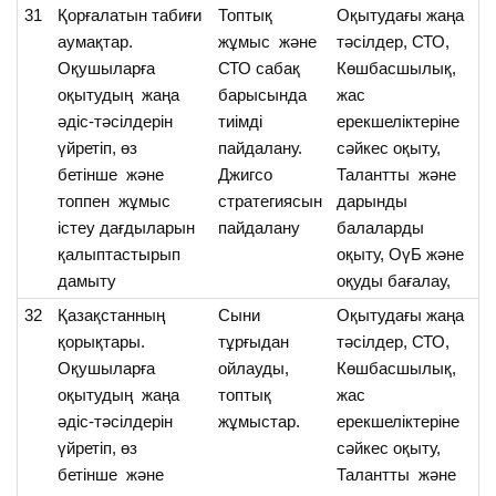
31
Қорғалатын табиғи
Топтық
Оқытудағы жаңа
О
аумақтар.
жұмыс және
тәсілдер, СТО,
қ
Оқушыларға
СТО сабақ
Көшбасшылық,
та
оқытудың жаңа
барысында
жас
ау
әдіс-тәсілдерін
тиімді
ерекшеліктеріне
қ
үйретіп, өз
пайдалану.
сәйкес оқыту,
ж
бетінше және
Джигсо
Талантты және
бі
топпен жұмыс
стратегиясын
дарынды
істеу дағдыларын
пайдалану
балаларды
қалыптастырып
оқыту, ОүБ және
дамыту
оқуды бағалау,
32
Қазақстанның
Сыни
Оқытудағы жаңа
О
қорықтары.
тұрғыдан
тәсілдер, СТО,
Қ
Оқушыларға
ойлауды,
Көшбасшылық,
қ
оқытудың жаңа
топтық
жас
т
әдіс-тәсілдерін
жұмыстар.
ерекшеліктеріне
бі
үйретіп, өз
сәйкес оқыту,
т
бетінше және
Талантты және