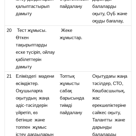
қалыптастырып
пайдалану
балаларды
дамыту
оқыту, ОүБ және
оқуды бағалау,
20
Тест жұмысы.
Жеке
О
Өткен
жұмыстар.
бі
тақырыптарды
еске түсіріп, ойлау
қабілеттерін
дамыту
21
Еліміздегі мәдени
Топтық
Оқытудағы жаңа
О
өсімдіктер.
жұмысты
тәсілдер, СТО,
ел
Оқушыларға
сабақ
Көшбасшылық,
м
оқытудың жаңа
барысында
жас
өс
әдіс-тәсілдерін
тиімді
ерекшеліктеріне
т
үйретіп, өз
пайдалану
сәйкес оқыту,
бі
бетінше және
Талантты және
т
топпен жұмыс
дарынды
істеу дағдыларын
балаларды