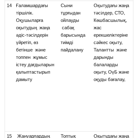
14
Ғаламшардағы
Cыни
Оқытудағы жаңа
О
тіршілік.
тұрғыдан
тәсілдер, СТО,
ғ
Оқушыларға
ойлауды
Көшбасшылық,
т
оқытудың жаңа
сабақ
жас
тү
әдіс-тәсілдерін
барысында
ерекшеліктеріне
ке
үйретіп, өз
тиімді
сәйкес оқыту,
бетінше және
пайдалану
Талантты және
топпен жұмыс
дарынды
істеу дағдыларын
балаларды
қалыптастырып
оқыту, ОүБ және
дамыту
оқуды бағалау,
15
Жануарлардың
Топтық
Оқытудағы жаңа
О