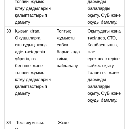
топпен жұмыс
дарынды
істеу дағдыларын
балаларды
қалыптастырып
оқыту, ОүБ және
дамыту
оқуды бағалау,
33
Қызыл кітап.
Топтық
Оқытудағы жаңа
О
Оқушыларға
жұмысты
тәсілдер, СТО,
қы
оқытудың жаңа
сабақ
Көшбасшылық,
т
әдіс-тәсілдерін
барысында
жас
тү
үйретіп, өз
тиімді
ерекшеліктеріне
ке
бетінше және
пайдалану
сәйкес оқыту,
м
топпен жұмыс
Талантты және
тү
істеу дағдыларын
дарынды
қалыптастырып
балаларды
дамыту
оқыту, ОүБ және
оқуды бағалау,
34
Тест жұмысы.
Жеке
О