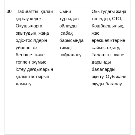
30
Табиғатты қалай
Cыни
Оқытудағы жаңа
О
қорғау керек.
тұрғыдан
тәсілдер, СТО,
та
Оқушыларға
ойлауды
Көшбасшылық,
қо
оқытудың жаңа
сабақ
жас
т
әдіс-тәсілдерін
барысында
ерекшеліктеріне
о
үйретіп, өз
тиімді
сәйкес оқыту,
а
бетінше және
пайдалану
Талантты және
үй
топпен жұмыс
дарынды
істеу дағдыларын
балаларды
қалыптастырып
оқыту, ОүБ және
дамыту
оқуды бағалау,