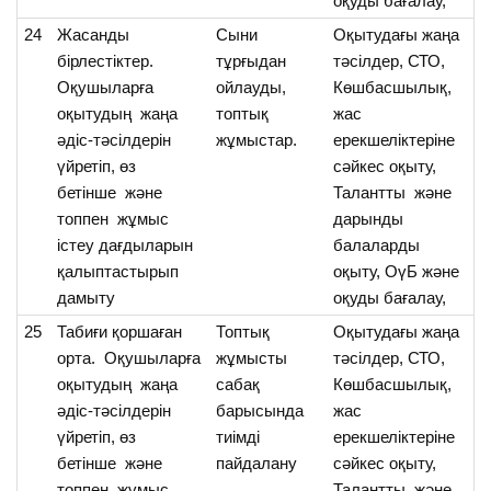
оқуды бағалау,
24
Жасанды
Сыни
Оқытудағы жаңа
О
бірлестіктер.
тұрғыдан
тәсілдер, СТО,
ж
Оқушыларға
ойлауды,
Көшбасшылық,
бі
оқытудың жаңа
топтық
жас
та
әдіс-тәсілдерін
жұмыстар.
ерекшеліктеріне
бі
үйретіп, өз
сәйкес оқыту,
аж
бетінше және
Талантты және
үй
топпен жұмыс
дарынды
істеу дағдыларын
балаларды
қалыптастырып
оқыту, ОүБ және
дамыту
оқуды бағалау,
25
Табиғи қоршаған
Топтық
Оқытудағы жаңа
О
орта. Оқушыларға
жұмысты
тәсілдер, СТО,
та
оқытудың жаңа
сабақ
Көшбасшылық,
о
әдіс-тәсілдерін
барысында
жас
о
үйретіп, өз
тиімді
ерекшеліктеріне
бі
бетінше және
пайдалану
сәйкес оқыту,
топпен жұмыс
Талантты және