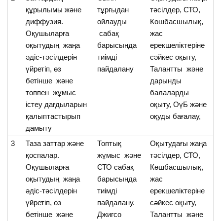
құрылымы және
тұрғыдан
тәсілдер, СТО,
з
диффузия.
ойлауды
Көшбасшылық,
қ
Оқушыларға
сабақ
жас
д
оқытудың жаңа
барысында
ерекшеліктеріне
т
әдіс-тәсілдерін
тиімді
сәйкес оқыту,
бі
үйретіп, өз
пайдалану
Талантты және
бетінше және
дарынды
топпен жұмыс
балаларды
істеу дағдыларын
оқыту, ОүБ және
қалыптастырып
оқуды бағалау,
дамыту
3
Таза заттар және
Топтық
Оқытудағы жаңа
О
қоспалар.
жұмыс және
тәсілдер, СТО,
за
Оқушыларға
СТО сабақ
Көшбасшылық,
қ
оқытудың жаңа
барысында
жас
аж
әдіс-тәсілдерін
тиімді
ерекшеліктеріне
үй
үйретіп, өз
пайдалану.
сәйкес оқыту,
бетінше және
Джигсо
Талантты және