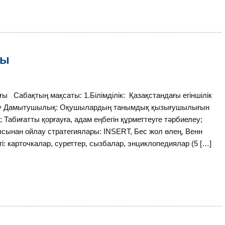
ғы
 Сабақтың мақсаты: 1.Білімділік: Қазақстандағы егіншілік
ту Дамытушылық: Оқушылардың танымдық қызығушылығын
Табиғатты қорғауға, адам еңбегін құрметтеуге тәрбиелеу;
ғысынан ойлау стратегиялары: INSERT, Бес жол өлең, Венн
і: карточкалар, суреттер, сызбалар, энциклопедиялар (5 […]