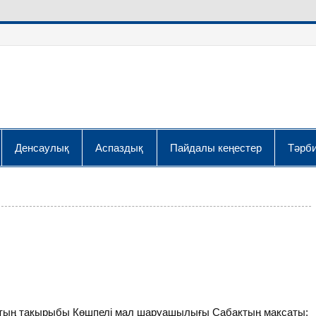
Денсаулық
Аспаздық
Пайдалы кеңестер
Тәрби
 тақырыбы Көшпелі мал шаруашылығы Сабақтың мақсаты: