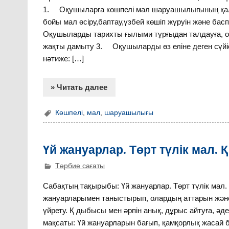
1. Оқушыларға көшпелі мал шаруашылығының қал
бойы мал өсіру,баптау,үзбей көшіп жүруін және б
Оқушыларды тарихты ғылыми тұрғыдан талдауға, оны
жақты дамыту 3. Оқушыларды өз еліне деген сүйісп
нәтиже: […]
» Читать далее
Көшпелі
,
мал
,
шаруашылығы
Үй жануарлар. Төрт түлік мал.
Тәрбие сағаты
Сабақтың тақырыбы: Үй жануарлар. Төрт түлік мал
жануарларымен таныстырып, олардың аттарын және т
үйрету. Қ дыбысы мен әрпін анық, дұрыс айтуға, әд
мақсаты: Үй жануарларын бағып, қамқорлық жасай 