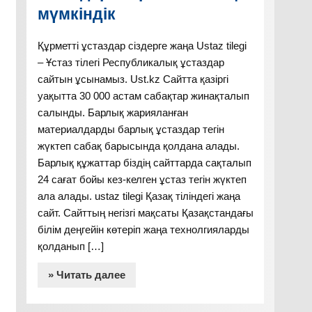
мүмкіндік
Құрметті ұстаздар сіздерге жаңа Ustaz tilegi
– Ұстаз тілегі Республикалық ұстаздар
сайтын ұсынамыз. Ust.kz Сайтта қазіргі
уақытта 30 000 астам сабақтар жинақталып
салынды. Барлық жарияланған
материалдарды барлық ұстаздар тегін
жүктеп сабақ барысында қолдана алады.
Барлық құжаттар біздің сайттарда сақталып
24 сағат бойы кез-келген ұстаз тегін жүктеп
ала алады. ustaz tilegi Қазақ тіліндегі жаңа
сайт. Сайттың негізгі мақсаты Қазақстандағы
білім деңгейін көтеріп жаңа технолгияларды
қолданып […]
» Читать далее