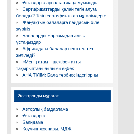
Ұстаздарға арналған жаңа мүмкіндік
Сертификаттарды қалай тегін алуға
болады? Тегін сертификаттар мұғалімдерге
Жаңғақтың балаларға пайдасын біле
жүріңіз
Балаларды жарнамадан алыс
ұстаңыздар
Африкадағы балалар неліктен тез
жетіледі?
«Менің атам – шежіре» атты
тақырыптағы ғылыми еңбек
АНА ТІЛІМ: Бала тәрбиесіндегі орны
Электронды мұрағат
Авторлық бағдарлама
Ұстаздарға
Баяндама
Коучинг жоспары, МДЖ