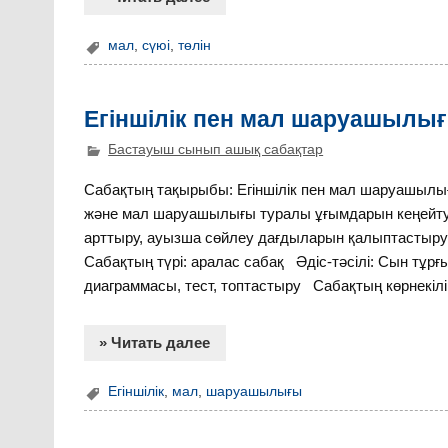
мал
,
сүюі
,
төлін
Егіншілік пен мал шаруашылы
Бастауыш сынып ашық сабақтар
Сабақтың тақырыбы: Егіншілік пен мал шаруашылығы
және мал шаруашылығы туралы ұғымдарын кеңей
арттыру, ауызша сөйлеу дағдыларын қалыптастыру; 
Сабақтың түрі: аралас сабақ Әдіс-тәсілі: Сын тұр
диаграммасы, тест, топтастыру Сабақтың көрнекіліг
» Читать далее
Егіншілік
,
мал
,
шаруашылығы