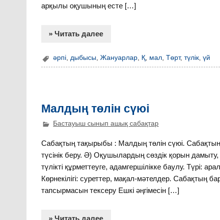
арқылы оқушының есте […]
» Читать далее
әрпі
,
дыбысы
,
Жануарлар
,
Қ
,
мал
,
Төрт
,
түлік
,
үй
Малдың төлін сүюі
Бастауыш сынып ашық сабақтар
Сабақтың тақырыбы : Малдың төлін сүюі. Сабақтың
түсінік беру. Ә) Оқушылардың сөздік қорын дамыту
түлікті құрметтеуге, адамгершілікке баулу. Түрі: арал
Көрнекілігі: суреттер, мақал-мәтелдер. Сабақтың ба
тапсырмасын тексеру Ешкі әңгімесін […]
» Читать далее