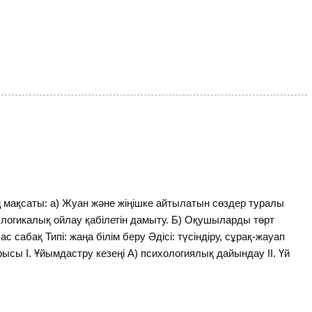
 мақсаты: а) Жуан және жіңішке айтылатын сөздер туралы
, логикалық ойлау қабілетін дамыту. Б) Оқушыларды төрт
ас сабақ Типі: жаңа білім беру Әдісі: түсіндіру, сұрақ-жауап
рысы І. Ұйымдастру кезеңі А) психологиялық дайындау ІІ. Үй