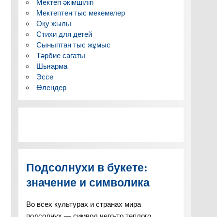
Мектеп әкімшілігі
Мектептен тыс мекемелер
Оқу жылы
Стихи для детей
Сыныптан тыс жұмыс
Тәрбие сағаты
Шығарма
Эссе
Өлеңдер
Подсолнухи в букете:
значение и символика
Во всех культурах и странах мира
подсолнух — символ чего-то теплого,