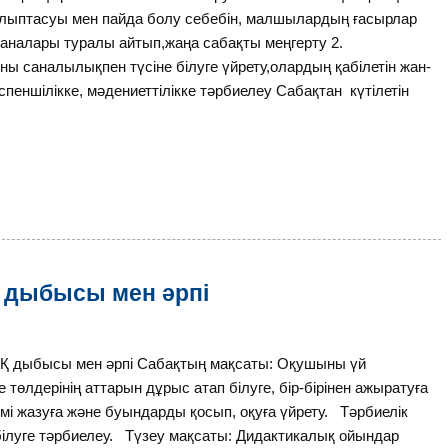
ыптасуы мен пайда болу себебін, малшылардың ғасырлар
аспаналары туралы айтып,жаңа сабақты меңгерту 2.
 саналылықпен түсіне білуге үйрету,олардың қабілетін жан-
еншілікке, мәдениеттілікке тәрбиелеу Сабақтан күтілетін
 Қ дыбысы мен әрпі
. Қ дыбысы мен әрпі Сабақтың мақсаты: Оқушыны үй
өлдерінің аттарын дұрыс атап білуге, бір-бірінен ажыратуға
емі жазуға және буындарды қосып, оқуға үйрету. Тәрбиелік
білуге тәрбиелеу. Түзеу мақсаты: Дидактикалық ойындар