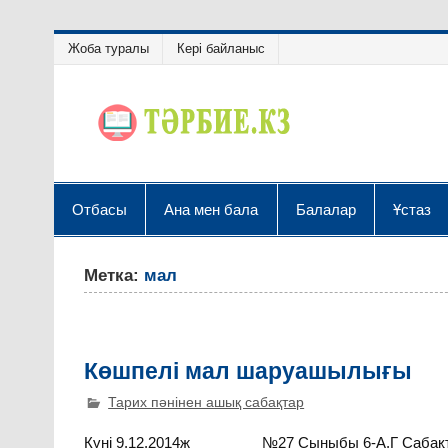
Жоба туралы
Кері байланыс
Отбасы
Ана мен бала
Балалар
Ұстаз
Метка:
мал
Көшпелі мал шаруашылығы
Тарих пәнінен ашық сабақтар
Күні 9.12.2014ж №27 Сыныбы 6-А,Г Сабақтың