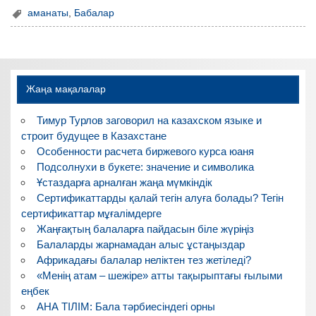
аманаты
,
Бабалар
Жаңа мақалалар
Тимур Турлов заговорил на казахском языке и
строит будущее в Казахстане
Особенности расчета биржевого курса юаня
Подсолнухи в букете: значение и символика
Ұстаздарға арналған жаңа мүмкіндік
Сертификаттарды қалай тегін алуға болады? Тегін
сертификаттар мұғалімдерге
Жаңғақтың балаларға пайдасын біле жүріңіз
Балаларды жарнамадан алыс ұстаңыздар
Африкадағы балалар неліктен тез жетіледі?
«Менің атам – шежіре» атты тақырыптағы ғылыми
еңбек
АНА ТІЛІМ: Бала тәрбиесіндегі орны