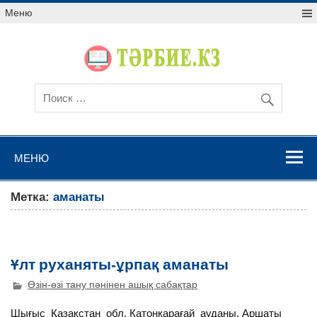
Меню
МЕНЮ
Метка:
аманаты
Ұлт руханяты-ұрпақ аманаты
Өзін-өзі тану пәнінен ашық сабақтар
Шығыс Қазақстан обл. Катонқарағай ауданы. Аршаты