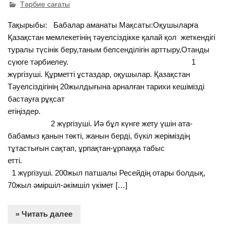
Тәрбие сағаты
Тақырыбы: Бабалар аманаты Мақсаты:Оқушыларға
Қазақстан мемлекетінің тәуелсіздікке қалай қол жеткендігі
туралы түсінік беру,таным белсенділігін арттыру,Отанды
сүюге тәрбиелеу. 1
жүргізуші. Құрметті ұстаздар, оқушылар. Қазақстан
Тәуелсіздігінің 20жылдығына арналған тарихи кешімізді
бастауға рұқсат
етіңіздер.
2 жүргізуші. Иә бұл күнге жету үшін ата-
бабамыз қанын төкті, жанын берді, бүкіл жеріміздің
тұтастығын сақтап, ұрпақтан-ұрпаққа табыс
етті.
1 жүргізуші. 200жыл патшалы Ресейдің отары болдық,
70жыл әміршіл-әкімшіл үкімет […]
» Читать далее