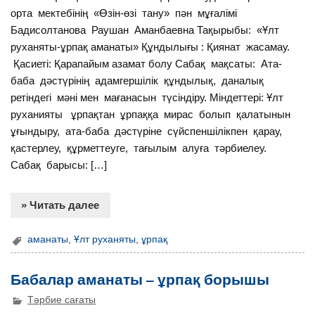
орта мектебінің «Өзін-өзі тану» пән мұғалімі
Бадисолтанова Раушан Аманбаевна Тақырыбы: «Ұлт
руханяты-ұрпақ аманаты» Құндылығы : Қиянат жасамау.
Қасиеті: Қарапайым азамат болу Сабақ мақсаты: Ата-
баба дәстүрінің адамгершілік құндылық, даналық
ретіндегі мәні мен мағанасын түсіндіру. Міндеттері: Ұлт
руханияты ұрпақтан ұрпаққа мирас болып қалатынын
ұғындыру, ата-баба дәстүріне сүйспеншілікпен қарау,
қастерлеу, құрметтеуге, тағылым алуға тәрбиелеу.
Сабақ барысы: […]
» Читать далее
аманаты
,
Ұлт руханяты
,
ұрпақ
Бабалар аманаты – ұрпақ борышы
Тәрбие сағаты