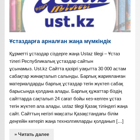
Ұстаздарға арналған жаңа мүмкіндік
Құрметті ұстаздар сіздерге жаңа Ustaz tilegi – Ұстаз
тілегі Республикалық ұстаздар сайтын
ұсынамыз. Ust.kz Сайтта қазіргі уақытта 30 000 астам
сабақтар жинақталып салынды. Барлық жарияланған
материалдарды барлық ұстаздар тегін жүктеп сабақ
барысында қолдана алады. Барлық құжаттар біздің
сайттарда сақталып 24 сағат бойы кез-келген ұстаз
тегін жүктеп ала алады. ustaz tilegi Қазақ тіліндегі жаңа
сайт. Сайттың негізгі мақсаты Қазақстандағы білім
деңгейін көтеріп жаңа технолгияларды қолданып […]
» Читать далее