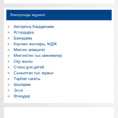
Электронды мұрағат
Авторлық бағдарлама
Ұстаздарға
Баяндама
Коучинг жоспары, МДЖ
Мектеп әкімшілігі
Мектептен тыс мекемелер
Оқу жылы
Стихи для детей
Сыныптан тыс жұмыс
Тәрбие сағаты
Шығарма
Эссе
Өлеңдер