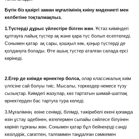
Бүгін біз қазіргі заман мұғалімінің киіну мәдениеті мен
келбетіне тоқталмақпыз.
1.Түстерді дұрыс үйлестіре білген жөн
. Ұстаз киіміндегі
құптауға лайық түстер ақ және қара түс болып есептеледі.
Сонымен қатар ақ сары, қошқыл көк, қоңыр түстерді де
қолдануға болады. Өте ашық түстер аталған салада ерсі
көрінеді.
2.Егер де киімде өрнектер болса,
олар классикалық киім
үлгісіне сай болуы тиіс. Мысалы, торкөздер немесе түзу
сызықтар. Киімдегі жазулар, көз тартатын шимай-шатпақ
өрнектерден бас тартуға тура келеді.
3.Мұғалімнің өзіне сенімді, білімді, тәжірибелі екені қоғамда
өзін ұстау әдебінен, өзгелермен сыпайы сөйлесе білуінен
көрініп тұрғаны жөн. Сонымен қатар бұл бейнеңізді сәнді
көзілдірік, сағатпен, талғаммен таңдалған сөмкемен