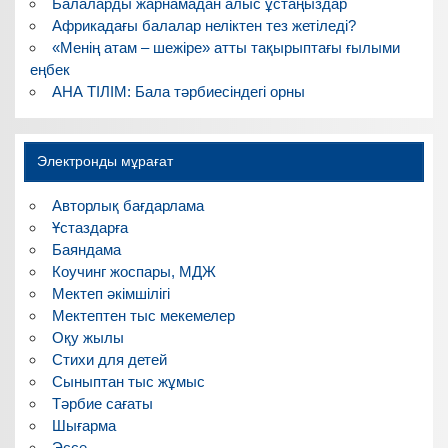
Балаларды жарнамадан алыс ұстаңыздар
Африкадағы балалар неліктен тез жетіледі?
«Менің атам – шежіре» атты тақырыптағы ғылыми
еңбек
АНА ТІЛІМ: Бала тәрбиесіндегі орны
Электронды мұрағат
Авторлық бағдарлама
Ұстаздарға
Баяндама
Коучинг жоспары, МДЖ
Мектеп әкімшілігі
Мектептен тыс мекемелер
Оқу жылы
Стихи для детей
Сыныптан тыс жұмыс
Тәрбие сағаты
Шығарма
Эссе