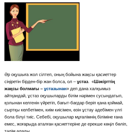
Әр оқушыға жол сілтеп, оның бойына жақсы қасиеттер
сіңіретін бірден-бір жан болса, ол –
ұстаз
. «
Шәкірттің
жақсы болмағы –
ұстазынан
» деп дана халқымыз
айтқандай, ұстаз оқушыларды білім нәрімен сусындатып,
қолынан келгенін үйретіп, бағыт-бағдар беріп қана қоймай,
сыртқы келбетімен, киім киісімен, өзін ұстау әдебімен үлгі
бола білуі тиіс. Себебі, оқушылар мұғалімнің біліміне ғана
емес, жоғарыда аталған қасиеттеріне де ерекше көңіл бөліп,
тәлім алады.