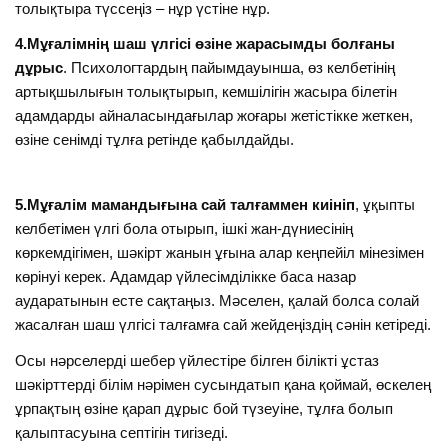
толықтыра түссеңіз – нұр үстіне нұр.
4.Мұғалімнің шаш үлгісі өзіне жарасымды болғаны
дұрыс
. Психологтардың пайымдауынша, өз келбетінің
артықшылығын толықтырып, кемшілігін жасыра білетін
адамдарды айналасындағылар жоғары жетістікке жеткен,
өзіне сенімді тұлға ретінде қабылдайды.
5.Мұғалім мамандығына сай талғаммен киініп
, ұқыпты
келбетімен үлгі бола отырып, ішкі жан-дүниесінің
көркемдігімен, шәкірт жанын ұғына алар кеңпейіл мінезімен
көрінуі керек. Адамдар үйлесімділікке баса назар
аударатынын есте сақтаңыз. Мәселен, қалай болса солай
жасалған шаш үлгісі талғамға сай жейдеңіздің сәнін кетіреді.
Осы нәрселерді шебер үйлестіре білген білікті ұстаз
шәкірттерді білім нәрімен сусындатып қана қоймай, өскелең
ұрпақтың өзіне қарап дұрыс бой түзеуіне, тұлға болып
қалыптасуына септігін тигізеді.