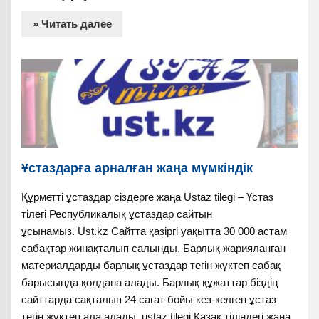
» Читать далее
Ұстаздарға арналған жаңа мүмкіндік
Құрметті ұстаздар сіздерге жаңа Ustaz tilegi – Ұстаз
тілегі Республикалық ұстаздар сайтын
ұсынамыз. Ust.kz Сайтта қазіргі уақытта 30 000 астам
сабақтар жинақталып салынды. Барлық жарияланған
материалдарды барлық ұстаздар тегін жүктеп сабақ
барысында қолдана алады. Барлық құжаттар біздің
сайттарда сақталып 24 сағат бойы кез-келген ұстаз
тегін жүктеп ала алады. ustaz tilegi Қазақ тіліндегі жаңа