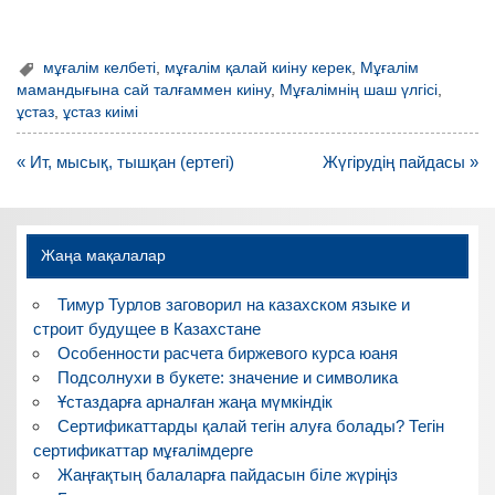
мұғалім келбеті
,
мұғалім қалай киіну керек
,
Мұғалім
мамандығына сай талғаммен киіну
,
Мұғалімнің шаш үлгісі
,
ұстаз
,
ұстаз киімі
Навигация
« Ит, мысық, тышқан (ертегі)
Жүгірудің пайдасы »
по
записям
Жаңа мақалалар
Тимур Турлов заговорил на казахском языке и
строит будущее в Казахстане
Особенности расчета биржевого курса юаня
Подсолнухи в букете: значение и символика
Ұстаздарға арналған жаңа мүмкіндік
Сертификаттарды қалай тегін алуға болады? Тегін
сертификаттар мұғалімдерге
Жаңғақтың балаларға пайдасын біле жүріңіз