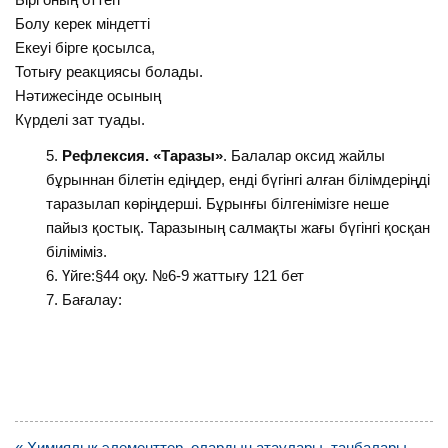
Болу керек міндетті
Екеуі бірге қосылса,
Тотығу реакциясы болады.
Нәтижесінде осының
Күрделі зат туады.
Рефлексия. «Таразы»
. Балалар оксид жайлы
бұрыннан білетін едіңдер, енді бүгінгі алған білімдеріңді
таразылап көріңдерші. Бұрынғы білгенімізге неше
пайыз қостық. Таразының салмақты жағы бүгінгі қосқан
біліміміз.
Үйге:§44 оқу. №6-9 жаттығу 121 бет
7. Бағалау:
Навигация
« Химиялық элементтер, олардың атаулары, таңбалары.