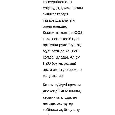
консервілеп оны
сақтауда, қоймаларды
зиянкестерден
тазартуда алатын
орны ерекше.
Көмірқышқыл газ
CO2
тамақ өнеркәсібінде,
өрт сөндіруде “құрғақ
мұз” ретінде кеңінен
қолданылады. Ал су
H2O
(сутек оксиді)
адам өмірінде ерекше
маңызға ие.
Қатты күйдегі кремни
диоксиді
SiO2
шыны,
керамика алуда, ал
негіздік оксидтер
көбінесе ақ бояу алу