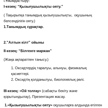
І.Ұйымдастыру:
І-кезең: “Қызығушылықты ояту.”
( Тақырыпқа танымдық қызығушылықты, оқушының
белсенділігін ояту.)
1.Танымдық сұрақтар.
2.”Алтын кілт” ойыны
ІІ-кезең: “Білгенге маржан”
(Жаңа ақпаратпен танысу.)
Оксидтердің таралуы, алынуы, физикалық
қасиеттері.
Оксидтің қолданылуы, биологиялық рөлі.
ІІІ-кезең: «Ой толғау»
(сабақты бекіту және
қорытындылау), Презентация жасау.
1.
«Қызығушылықты ояту»
оқушыларға алдында өтілген