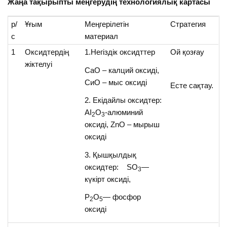
Жаңа тақырыпты меңгерудің технологиялық картасы
р/
Ұғым
Меңгерілетін
Стратегия
с
материал
1
Оксидтердің
1.Негіздік оксидттер
Ой қозғау
жіктелуі
СаО – калций оксиді,
CиO – мыс оксиді
Есте сақтау.
2. Екідайлы оксидтер:
AI
O
-алюминий
2
3
оксиді, ZnO – мырыш
оксиді
3. Қышқылдық
оксидтер: SO
—
3
күкірт оксиді,
Р
О
— фосфор
2
5
оксиді