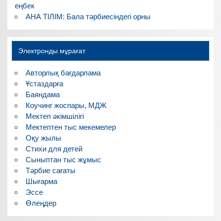
еңбек
АНА ТІЛІМ: Бала тәрбиесіндегі орны
Электронды мұрағат
Авторлық бағдарлама
Ұстаздарға
Баяндама
Коучинг жоспары, МДЖ
Мектеп әкімшілігі
Мектептен тыс мекемелер
Оқу жылы
Стихи для детей
Сыныптан тыс жұмыс
Тәрбие сағаты
Шығарма
Эссе
Өлеңдер