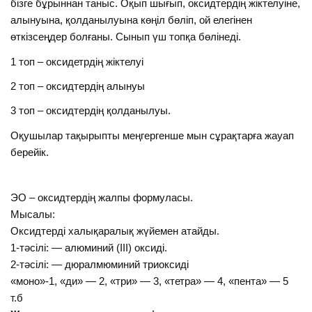
бізге бұрыннан таныс. Оқып шығып, оксидтердің жіктелуіне,
алынуына, қолданылуына көңіл бөліп, ой елегінен
өткізсеңдер болғаны. Сынып үш топқа бөлінеді.
1 топ – оксидетрдің жіктелуі
2 топ – оксидтердің алынуы
3 топ – оксидтердің қолданылуы.
Оқушылар тақырыпты меңгергенше мын сұрақтарға жауап
берейік.
ЭО – оксидтердің жалпы формуласы.
Мысалы:
Оксидтерді халықаралық жүйемен атайды.
1-тәсілі: — алюминий (ІІІ) оксиді.
2-тәсілі: — дюралмюминий триоксиді
«моно»-1, «ди» — 2, «три» — 3, «тетра» — 4, «пента» — 5
т.б