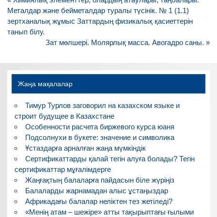
по
Металдар және бейметалдар туралы түсінік. № 1 (1.1)
записям
зертханалық жұмыс Заттардың физикалық қасиеттерін
танып білу.
Зат мөлшері. Молярлық масса. Авогадро саны. »
Жаңа мақалалар
Тимур Турлов заговорил на казахском языке и
строит будущее в Казахстане
Особенности расчета биржевого курса юаня
Подсолнухи в букете: значение и символика
Ұстаздарға арналған жаңа мүмкіндік
Сертификаттарды қалай тегін алуға болады? Тегін
сертификаттар мұғалімдерге
Жаңғақтың балаларға пайдасын біле жүріңіз
Балаларды жарнамадан алыс ұстаңыздар
Африкадағы балалар неліктен тез жетіледі?
«Менің атам – шежіре» атты тақырыптағы ғылыми