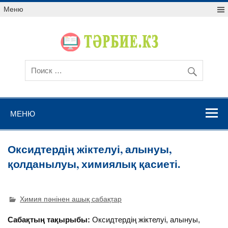
Меню
МЕНЮ
Оксидтердің жіктелуі, алынуы,
қолданылуы, химиялық қасиеті.
Химия пәнінен ашық сабақтар
Сабақтың тақырыбы:
Оксидтердің жіктелуі, алынуы,