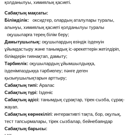
қолданылуы, химиялық қасиеті.
Сабақтың мақсаты:
Білімділік:
оксидтер, олардың аталулары туралы,
алынуы, химиялық қасиеті қолданылуы туралы
оқушыларға терең білім беру;
Дамытушылық:
оқушылардың өзіндік ізденуін
ұйымдастыру және танымдық іс-әрекеттерін жетілдіріп,
білімдерін тиянақтап, дамыту;
Тәрбиелік:
оқушылардың ұйымшылдыққа,
ізденімпаздыққа тәрбиелеу; пәнге деген
қызығушылықтарын арттыру;
Сабақтың типі:
Аралас
Сабақтың түрі:
Ізденіс
Сабақтың әдісі:
танымдық сұрақтар, тірек-сызба, сұрақ-
жауап.
Сабақтың көрнекілігі
: интерактивті тақта, бор, оқулық,
тест тапсырмалары, тірек сызбалар, бейнебаяндар
Сабақтың барысы: