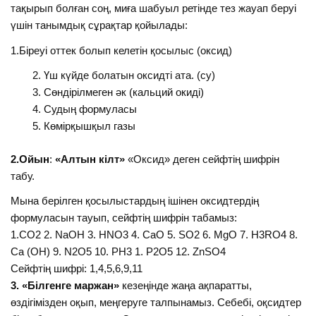
тақырып болған соң, миға шабуыл ретінде тез жауап беруі
үшін танымдық сұрақтар қойылады:
1.Біреуі оттек болып келетін қосылыс (оксид)
Үш күйде болатын оксидті ата. (су)
Сөндірілмеген әк (кальций окиді)
Судың формуласы
Көмірқышқыл газы
2.Ойын
:
«Алтын кілт»
«Оксид» деген сейфтің шифрін
табу.
Мына берілген қосылыстардың ішінен оксидтердің
формуласын тауып, сейфтің шифрін табамыз:
1.CO2 2. NaOH 3. НNO3 4. CaO 5. SO2 6. MgO 7. H3RO4 8.
Ca (OH) 9. N2O5 10. PH3 1. P2O5 12. ZnSO4
Сейфтің шифрі: 1,4,5,6,9,11
3. «Білгенге маржан»
кезеңінде жаңа ақпаратты,
өздігімізден оқып, меңгеруге талпынамыз. Себебі, оқсидтер