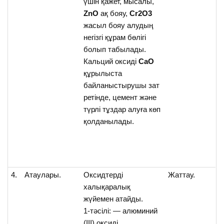
үшін қажет, мысалы,
ZnO
ақ бояу,
Cr2O3
жасыл бояу алудың
негізгі құрам бөлігі
болып табылады.
Кальций оксиді
CaO
құрылыста
байланыстырушы зат
ретінде, цемент және
түрлі тұздар алуға көп
қолданылады.
4.
Атаулары.
Оксидтерді
Жаттау.
халықаралық
жүйемен атайды.
1-тәсілі: — алюминий
(ІІІ) оксиді.