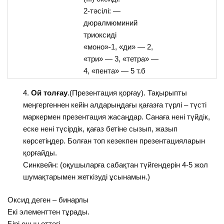
2-тәсілі: —
дюралмюминий
триоксиді
«моно»-1, «ди» — 2,
«три» — 3, «тетра» —
4, «пента» — 5 т.б
Ой толғау
.(Презентация қорғау). Тақырыпты
меңгергеннен кейін алдарыңдағы қағазға түрлі – түсті
маркермен презентация жасаңдар. Санаға нені түйдік,
еске нені түсірдік, қағаз бетіне сызып, жазып
көрсетіңдер. Болған топ кезекпен презентацияларын
қорғайды.
Синквейн: (оқушыларға сабақтан түйгендерін 4-5 жол
шумақтарымен жеткізуді ұсынамын.)
Оксид деген – бинарлы
Екі элементтен тұрады.
Бірі оның оттегі