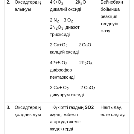
2.
Оксидтердің
4К+О
2К
О
Бейнебаян
2
2
алынуы
дикалий оксиді
бойынша
реакция
2 N
+ 3 O
2
2
теңдеуін
2N
O
диазот
2
3
жазу.
триоксиді
2 Ca+O
2 CaO
2
калций оксиді
4Р+5 O
2Р
О
2
2
5
дифосфор
пентаоксиді
2 Cu+ O
2 CuO
2
2
дикупрум оксиді
3.
Оксидтердің
Күкіртті газдың
SO2
Нақтылау,
қолданылуы
жүнді, жібекті
есте сақтау.
ағартуда жеміс-
жидектерді