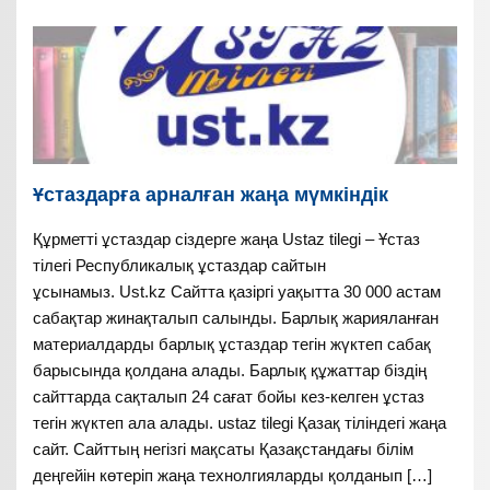
Ұстаздарға арналған жаңа мүмкіндік
Құрметті ұстаздар сіздерге жаңа Ustaz tilegi – Ұстаз
тілегі Республикалық ұстаздар сайтын
ұсынамыз. Ust.kz Сайтта қазіргі уақытта 30 000 астам
сабақтар жинақталып салынды. Барлық жарияланған
материалдарды барлық ұстаздар тегін жүктеп сабақ
барысында қолдана алады. Барлық құжаттар біздің
сайттарда сақталып 24 сағат бойы кез-келген ұстаз
тегін жүктеп ала алады. ustaz tilegi Қазақ тіліндегі жаңа
сайт. Сайттың негізгі мақсаты Қазақстандағы білім
деңгейін көтеріп жаңа технолгияларды қолданып […]