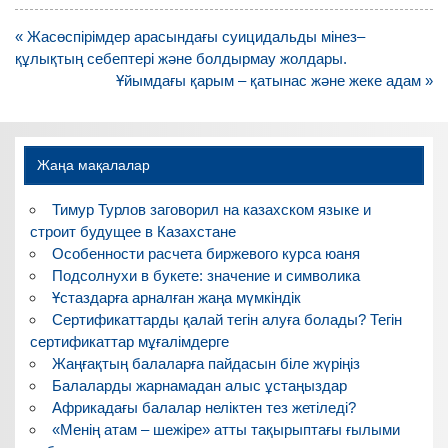
Навигация
« Жасөспірімдер арасындағы суицидальды мінез–
по
құлықтың себептері және болдырмау жолдары.
записям
Ұйымдағы қарым – қатынас және жеке адам »
Жаңа мақалалар
Тимур Турлов заговорил на казахском языке и
строит будущее в Казахстане
Особенности расчета биржевого курса юаня
Подсолнухи в букете: значение и символика
Ұстаздарға арналған жаңа мүмкіндік
Сертификаттарды қалай тегін алуға болады? Тегін
сертификаттар мұғалімдерге
Жаңғақтың балаларға пайдасын біле жүріңіз
Балаларды жарнамадан алыс ұстаңыздар
Африкадағы балалар неліктен тез жетіледі?
«Менің атам – шежіре» атты тақырыптағы ғылыми