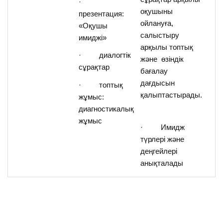
·
оқушыны
презентация:
ойлануға,
«Оқушы
салыстыру
имиджі»
арқылы топтық
· диалогтік
және өзіндік
сұрақтар
бағалау
дағдысын
· топтық
қалыптастырады.
жұмыс:
диагностикалық
жұмыс
· Имидж
түрлері және
деңгейлері
анықталады