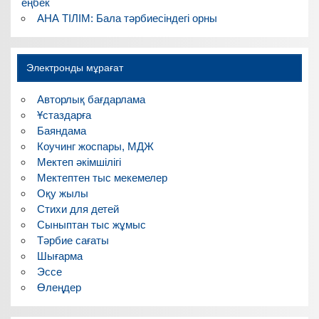
еңбек
АНА ТІЛІМ: Бала тәрбиесіндегі орны
Электронды мұрағат
Авторлық бағдарлама
Ұстаздарға
Баяндама
Коучинг жоспары, МДЖ
Мектеп әкімшілігі
Мектептен тыс мекемелер
Оқу жылы
Стихи для детей
Сыныптан тыс жұмыс
Тәрбие сағаты
Шығарма
Эссе
Өлеңдер