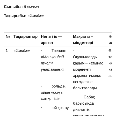
Сыныбы:
6 сынып
Тақырыбы:
«Имидж»
№
Тақырыптар
Негізгі іс —
Мақсаты –
Негі
әрекет
міндеттері
иде
1
«Имидж»
· Тренинг:
·
Өзін
«
Мен қандай
Оқушыларды
тар
түсті
қарым – қатынас
ими
ұнатамын?
»
мәдениеті
қал
арқылы имидж
аса
негіздеріне
· рольдің
бағытталады.
ойын «соңғы
· Сабақ
сән үлгісі»
барысында
· ой қозғау
диалогтік
сұрақтар арқылы