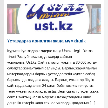
Ұстаздарға арналған жаңа мүмкіндік
Құрметті ұстаздар сіздерге жаңа Ustaz tilegi – Ұстаз
тілегі Республикалық ұстаздар сайтын
ұсынамыз. Ust.kz Сайтта қазіргі уақытта 30 000 астам
сабақтар жинақталып салынды. Барлық жарияланған
материалдарды барлық ұстаздар тегін жүктеп сабақ
барысында қолдана алады. Барлық құжаттар біздің
сайттарда сақталып 24 сағат бойы кез-келген ұстаз
тегін жүктеп ала алады. ustaz tilegi Қазақ тіліндегі жаңа
сайт. Сайттың негізгі мақсаты Қазақстандағы білім
деңгейін көтеріп жаңа технолгияларды қолданып […]