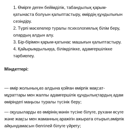
Өмірге деген бейімділік, табандылық қарым-
қатынаста болуын қалыптастыру, өмірдің құндылығын
сезіндіру.
Түрлі мәселелер туралы психологиялық білім беру,
олардың алдын алу.
Бір-бірімен қарым-қатынас машығын қалыптастыру.
Қайырымдылыққа, білімділікке, адамгершілікке
тәрбиелеу.
Міндеттері:
— өмір жолының,өз алдына қойған өмірлік мақсат-
мұраттары мен жалпы адамгершілік құндылықтардың адам
өміріндегі маңызы туралы түсінік беру;
— оқушыларды өз өмірінің мәнін түсіне білуге, рухани өсуге
және жақсы мен жаманның аражігін ажырата отырып,өмірлік
айқындамасын белгілей білуге үйрету;