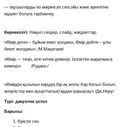
— оқушыларды өз өміріне,өз сөзі,ойы және әрекетіне
мұқият болуға тәрбиелеу.
Көрнекілігі:
Нақыл сөздер, слайд, жағдаяттар.
«Өмір деген – бұйым емес қолдағы, Өмір дейтін – ұлы
бекет жолдағы». /М.Мақатаев/
«Өмір — теңіз, өтіп кетем демеңіз, Ізгіліктен жаралмаса
кемеңіз» /Рудаки./
«Өмірдің қызығын көрудің бір-ақ жолы бар батыл болып,
жеңілістер мен ауыртпалықтардан қорықпау» /Дж.Неру/
Түрі: дөңгелек үстел
Барысы:
Кіріспе сөз