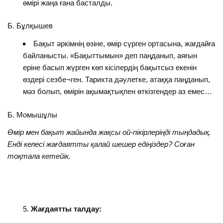
өмірі жаңа ғана басталды.
Б. Бұлқышев
Бақыт әркімнің өзіне, өмір сүрген ортасына, жағдайға
байланысты. «Бақыттымын» деп паңданып, аяғын
еріне басып жүрген көп кісілердің бақытсыз екенін
өздері сезбе¬ген. Тарихта дәулетке, атаққа паңданып,
мәз болып, өмірін ақымақтықпен өткізгендер аз емес…
Б. Момышұлы
Өмір мен бақыт жайында жақсы ой-пікірлеріңді тыңдадық.
Енді келесі жағдаятты қалай шешер едіңіздер?
Соған
тоқтала кетейік.
Жағдаятт
ы талдау
: