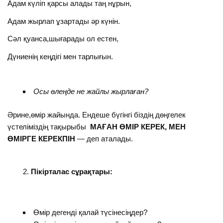
Адам күліп қарсы алады таң нұрын,
Адам жырлап ұзартады әр күнін.
Сәл қуанса,шығарады ол естен,
Дүниенің кеңдігі мен тарлығын.
Осы өлеңде не жайлы жырлаған?
Әрине,өмір жайында. Ендеше бүгінгі біздің дөңгелек
үстеліміздің тақырыбы
МАҒАН ӨМІР КЕРЕК, МЕН
ӨМІРГЕ КЕРЕКПІН
— деп аталады.
Пікірталас сұрақтары:
Өмір дегенді қалай түсінесіңдер?