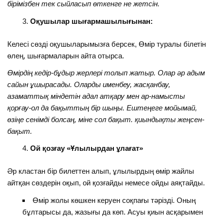
бірімізбен тек сыйласып өткенге не жетсін.
Оқушылар шығармашылығынан:
Келесі сөзді оқушыларымызға берсек, Өмір туралы білетін
өлең, шығармаларын айта отырса.
Өмірдің кедір-бұдыр жерлері толып жатыр.
Олар әр адым
сайын ұшырасады. Оларды именбеу, жасқанбау,
азаматтық міндетін адал атқару мен ар-намысты
қорғау-ол да бақыттың бір шыңы. Ештеңеге мойымай,
өзіңе сенімді болсаң, міне сол бақыт.
қ
иындықты жеңсен-
бақыт.
Ой қозғау «Ұлылырдан ұлағат»
Әр кластан бір билеттен алып, ұлылырдың өмір жайлы
айтқан сөздерін оқып, ой қозғайды немесе ойды аяқтайды.
Өмір жолы көшкен керуен соқпағы тәрізді. Оның
бұлтарысы да, жазығы да көп. Асуы қиын асқарымен