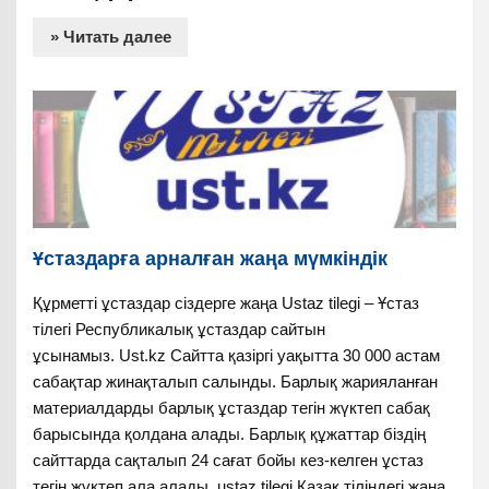
» Читать далее
Ұстаздарға арналған жаңа мүмкіндік
Құрметті ұстаздар сіздерге жаңа Ustaz tilegi – Ұстаз
тілегі Республикалық ұстаздар сайтын
ұсынамыз. Ust.kz Сайтта қазіргі уақытта 30 000 астам
сабақтар жинақталып салынды. Барлық жарияланған
материалдарды барлық ұстаздар тегін жүктеп сабақ
барысында қолдана алады. Барлық құжаттар біздің
сайттарда сақталып 24 сағат бойы кез-келген ұстаз
тегін жүктеп ала алады. ustaz tilegi Қазақ тіліндегі жаңа