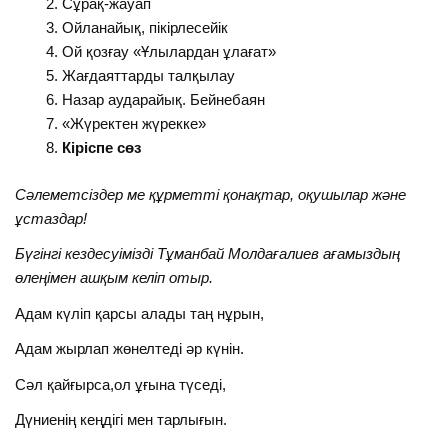
Сұрақ-жауап
Ойланайық, пікірлесейік
Ой қозғау «Ұлылардан ұлағат»
Жағдаяттарды талқылау
Назар аударайық. Бейнебаян
«Жүректен жүрекке»
Кіріспе сөз
Сәлеметсіздер ме құрметті қонақтар, оқушылар және
ұстаздар!
Бүгінгі кездесуімізді Тұманбай Молдағалиев ағамыздың
өлеңімен ашқым келіп отыр.
Адам күліп қарсы алады таң нұрын,
Адам жырлап жөнелтеді әр күнін.
Сәл қайғырса,ол ұғына түседі,
Дүниенің кеңдігі мен тарлығын.