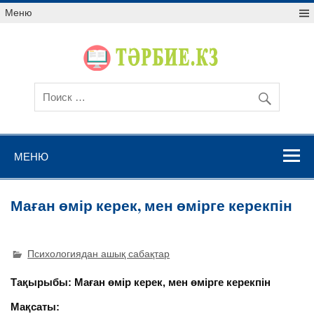
Меню
МЕНЮ
Маған өмір керек, мен өмірге керекпін
Психологиядан ашық сабақтар
Тақырыбы:
Маған өмір керек, мен өмірге керекпін
Мақсаты: