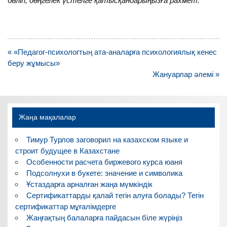
бөліп, дөңгелек үстелге қатысқандарыңызға рахмет.
Навигация
« «Педагог-психологтың ата-аналарға психологиялық кенес
по
беру жұмысы»
записям
Жануарлар әлемі »
Жаңа мақалалар
Тимур Турлов заговорил на казахском языке и
строит будущее в Казахстане
Особенности расчета биржевого курса юаня
Подсолнухи в букете: значение и символика
Ұстаздарға арналған жаңа мүмкіндік
Сертификаттарды қалай тегін алуға болады? Тегін
сертификаттар мұғалімдерге
Жаңғақтың балаларға пайдасын біле жүріңіз