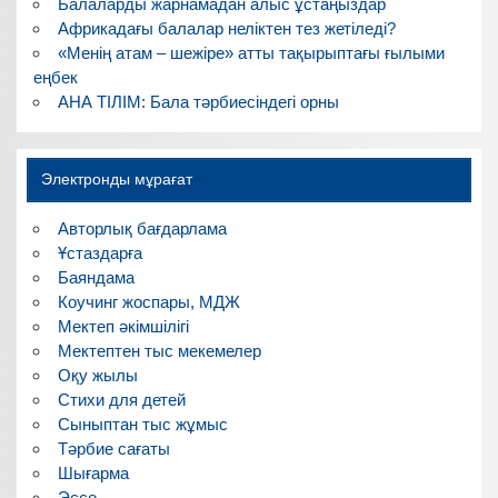
Балаларды жарнамадан алыс ұстаңыздар
Африкадағы балалар неліктен тез жетіледі?
«Менің атам – шежіре» атты тақырыптағы ғылыми
еңбек
АНА ТІЛІМ: Бала тәрбиесіндегі орны
Электронды мұрағат
Авторлық бағдарлама
Ұстаздарға
Баяндама
Коучинг жоспары, МДЖ
Мектеп әкімшілігі
Мектептен тыс мекемелер
Оқу жылы
Стихи для детей
Сыныптан тыс жұмыс
Тәрбие сағаты
Шығарма
Эссе