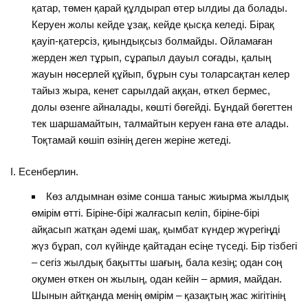
қатар, төмен қарай құлдырап өтер ылдиы да болады.
Керуен жолы кейде ұзақ, кейде қысқа келеді. Бірақ
қауіп-қатерсіз, қиындықсыз болмайды. Ойламаған
жерден жел тұрып, сұрапыл дауыл соғады, қалың
жауын нөсерлей құйып, бұрын суы толарсақтан келер
тайыз жыра, кенет сарылдай аққан, өткел бермес,
долы өзенге айналады, көшті бөгейді. Бұндай бөгеттен
тек шаршамайтын, талмайтын керуен ғана өте алады.
Тоқтамай көшіп өзінің деген жеріне жетеді.
І. Есенберлин.
Көз алдымнан өзіме сонша таныс жиырма жылдық
өмірім өтті. Біріне-бірі жалғасып келіп, біріне-бірі
айқасып жатқан әдемі шақ, қымбат күндер жүрегіңді
жүз бұрап, сол күйінде қайтадан есіңе түседі. Бір тізбегі
– сегіз жылдық бақытты шағың, бала кезің; одан соң
оқумен өткен он жылың, одан кейін – армия, майдан.
Шынын айтқанда менің өмірім – қазақтың жас жігітінің