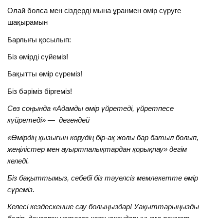
Олай болса мен сіздерді мына ұранмен өмір сүруге
шақырамын
Барлығы қосылып:
Біз өмірді сүйеміз!
Бақытты өмір сүреміз!
Біз бәріміз біргеміз!
Сөз соңында «Адамды өмір үйретеді, үйретпесе
күйретеді»
—
дегендей
«Өмірдің қызығын көрудің бір-ақ жолы бар батыл болып,
жеңілістер мен ауыртпалықтардан қорықпау» дегім
келеді.
Біз бақыттымыз, себебі біз тәуелсіз мемлекетте өмір
сүреміз.
Келесі кездескенше сау болыңыздар!
Уақыттарыңызды