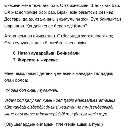
Әкесінің жеке тікұшағы бар. Ол бизнесмен. Шалқыған бай.
Ол жасөспірімде бәрі бар. Бірақ, өзін бақытсыз сезінеді.
Достары да аз, ата-ананың жылулығы жоқ. Бұл байлықтан
шаршаған. Қандай кеңес берер едіңіздер?
Ата-анасынан айырылған. Отбасында жетекшілері жоқ.
Өмір сүрудің жолын білмейтін жасөспірім.
Назар аударайық: Бейнебаян
Жүректен- жүрекке.
Міне, өмір, бақыт дегеннің не екенін манадан талдадық
олай болса:
«Адам боп оңай туғанмен,
Адам боп қалу көп қиын» деп Қадір Мырзалиев атамыз
айтқандай сіздердің бүгінгі кештен не түйгендеріңізді
және осы күнге тілектеріңізді тыңдағым келіп тұр.
(Оқушылардың ойларын, тілектерін ашық айтуы.)