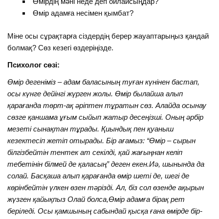
Өмірдің мәні неде деп ойлайсыңдар?
Өмір адамға несімен қымбат?
Міне осы сұрақтарға сіздердің берер жауаптарыңыз қандай
болмақ? Сөз кезегі өздеріңізде.
Психолог сөзі:
Өмір дегеніміз – адам баласының туған күнінен бастап,
осы күнге дейінгі жүрген жолы. Өмір былайша алып
қарағанда төрт-ақ әріптен тұратын сөз. Алайда осынау
сөзге қаншама ұғым сыйып жатыр десеңізші. Оның әрбір
мезеті сынақтан тұрады. Қиындық пен қуаныш
кезектесіп жетіп отырады. Бір ағамыз: “Өмір – сырын
білгізбейтін тентек ат секілді, қай жағыңнан келіп
тебетінін білмей де қаласың” деген екен.Иә, шынында да
солай. Басқаша алып қарағанда өмір шеті де, шегі де
көрінбейтін үлкен өзен тәрізді. Ал, біз сол өзенде ақырын
жүзген қайықпыз Олай болса,Өмір адамға бірақ рет
беріледі. Осы қамшының сабындай қысқа ғана өмірде бір-