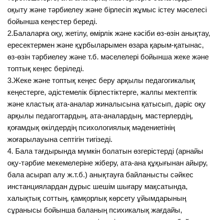
оқыту және тәрбиелеу және бірлесіп жұмыс істеу мәселесі
бойынша кеңестер береді.
2.Балаларға оқу, жетілу, өмірлік және кәсіби өз-өзін анықтау,
ересектермен және құрбыларымен өзара қарым-қатынас,
өз-өзін тәрбиелеу және т.б. мәселелері бойынша жеке және
топтық кеңес беріледі.
3.Жеке және топтық кеңес беру арқылы педагогикалық
кеңестерге, әдістемелік бірлестіктерге, жалпы мектептік
және кластық ата-аналар жиналысына қатысып, дәріс оқу
арқылы педагогтардың, ата-аналардың, мастерлердің,
қоғамдық өкілдердің психологиялық мәдениетінің
жоғарылауына септігін тигізеді.
4. Бала тағдырында мүмкін болатын өзгерістерді (арнайы
оқу-тәрбие мекемелеріне жіберу, ата-ана құқығынан айыру,
бала асырап алу ж.т.б.) анықтауға байланысты сәйкес
инстанциялардан дұрыс шешім шығару мақсатында,
халықтық соттың, қамқорлық көрсету ұйымдарының
сұранысы бойынша баланың психикалық жағдайы,