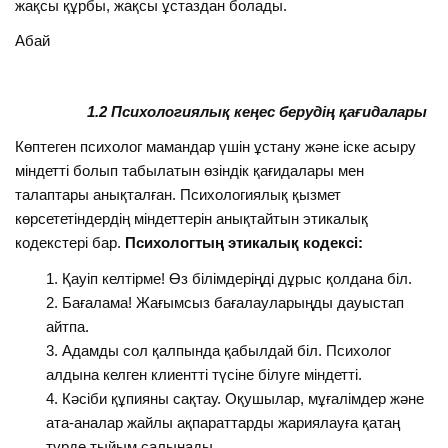
жақсы құрбы, жақсы ұстаздан болады.
Абай
1.2 Психологиялық кеңес берудің қағидалары
Көптеген психолог мамандар үшін ұстану және іске асыру
міндетті болып табылатын өзіндік қағидалары мен
талаптары анықталған. Психологиялық қызмет
көрсететіндердің міндеттерін анықтайтын этикалық
кодекстері бар.
Психологтың этикалық кодексі:
Қауіп келтірме! Өз білімдеріңді дұрыс қолдана біл.
Бағалама! Жағымсыз бағалауларыңды дауыстап
айтпа.
Адамды сол қалпында қабылдай біл. Психолог
алдына келген клиентті түсіне білуге міндетті.
Кәсіби құпияны сақтау. Оқушылар, мұғалімдер және
ата-аналар жайлы ақпараттарды жариялауға қатаң
түрде тыйым салынады.