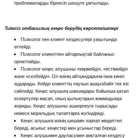
проблемаларды бірлесіп шешуге ұмтылады.
Тиімсіз отбасылық кеңес берудің көрсеткіштері
Психолог пен клиент кездесулері уақытында
өтпейді.
Психолог клиентпен айтарлықтай байланыс
орнатпайды.
Психолог кеңес алушыны «көрмейді», «естімейді»
және «сезбейді». Ол өзінің айтқандарына ғана көніл
аударады. Кейде клиенттің «аузын ашқызбай» тек өзі
сөйлейді. Кеңес алушыға шағымдары бойынша қатал
ескертулер жасап, оның қылықтарын жамандыққа
жориды. Кеңес алушыны әшкерлеуге тырысады
немесе моральдық талаптарға жүгіндіреді.
Кеңес алушыға өзінің шешімін зорлап міндеттеп
береді, асығыс кеңестер мен ұсыныстар береді.
Кеңес алушымен дауласумен аяқталған кездесу