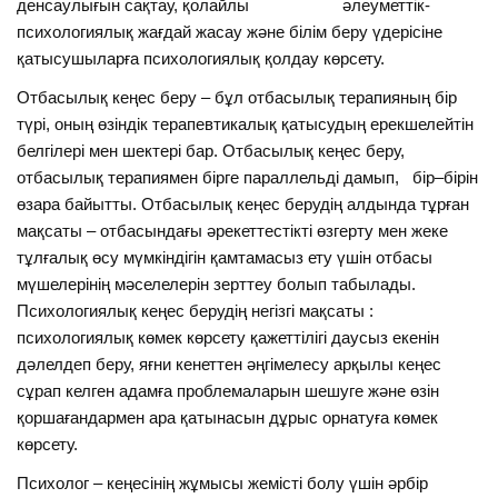
денсаулығын сақтау, қолайлы әлеуметтік-
психологиялық жағдай жасау және білім беру үдерісіне
қатысушыларға психологиялық қолдау көрсету.
Отбасылық кеңес беру – бұл отбасылық терапияның бір
түрі, оның өзіндік терапевтикалық қатысудың ерекшелейтін
белгілері мен шектері бар. Отбасылық кеңес беру,
отбасылық терапиямен бірге параллельді дамып, бір–бірін
өзара байытты. Отбасылық кеңес берудің алдында тұрған
мақсаты – отбасындағы әрекеттестікті өзгерту мен жеке
тұлғалық өсу мүмкіндігін қамтамасыз ету үшін отбасы
мүшелерінің мәселелерін зерттеу болып табылады.
Психологиялық кеңес берудің негізгі мақсаты :
психологиялық көмек көрсету қажеттілігі даусыз екенін
дәлелдеп беру, яғни кенеттен әңгімелесу арқылы кеңес
сұрап келген адамға проблемаларын шешуге және өзін
қоршағандармен ара қатынасын дұрыс орнатуға көмек
көрсету.
Психолог – кеңесінің жұмысы жемісті болу үшін әрбір