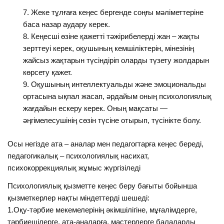
Жеке тұлғаға кеңес бергенде соңғы мәліметтеріне
баса назар аудару керек.
Кеңесші өзіне қажетті тәжірибелерді жан – жақты
зерттеуі керек, оқушының кемшіліктерін, мінезінің
жайсыз жақтарын түсіндіріп оларды түзету жолдарын
көрсету қажет.
Оқушының интеллектуальды және эмоциональды
ортасына ықпал жасап, әрдайым оның психологиялық
жағдайын ескеру керек. Оның мақсаты —
әңгімелесушінің сөзін түсіне отырып, түсінікте болу.
Осы негізде ата – аналар мен педагогтарға кеңес береді,
педагогикалық – психологиялық насихат,
психокоррекциялық жұмыс жүргізіледі
Психологиялық қызметте кеңес беру бағыты бойынша
қызметкерлер нақты міндеттерді шешеді:
1.Оқу-тәрбие мекемелерінің әкімшілігіне, мұғалімдерге,
тәрбиешілерге, ата-аналарға, мастерлерге балаларды