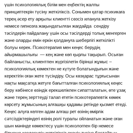
үшін психологиялық білім мен еңбектің жалпы
принциптекрін түсіну жеткіліксіз. Сонымен қатар психикаға
терең әсер ету арқылы клиентті сөзсіз илануға жеткізу
немесе гипнозға жақындатылған жағдайда сендіру
тәсілдерін пайдалану үшін осы тәсілдерді толық менгерген
және оларды емін еркін қолдануға шеберлігі жеткілікті
болуы керек. Психотерапия мен кеңес берудің
айырмашылығы — кең және көп қырлы тақырып. Осыған
байланысты, клиентпен жүргізілетін бірінші жұмыс –
психологиялық көмектен не күтуге болатындығын және
керектігін оған жете түсіндіру. Осы көзқарас тұрғысынан
нақты мақсатқа жетуге бағытталған психологиялық кеңес
беру көбінесе өзіндік ерекшелікпен сипатталатын, өте ұзақ
және терең зерттеуді талап ететін психотерапевтік көмек
көрсету жұмысының алғашқы қадамы ретінде қызмет етеді.
Кеңес алуға келген адам алғаш рет өзінің өмірлік
сәтсіздіктеріндегі өзінің ролі туралы ойланатын және оған
шын мәнінде көмектесу үшін психологпен бір немесе
бірнеше кездесудің жеткіліксіз екенін түсіне бастайтын