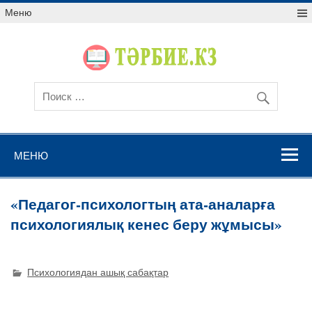
Меню
МЕНЮ
«Педагог-психологтың ата-аналарға
психологиялық кенес беру жұмысы»
Психологиядан ашық сабақтар