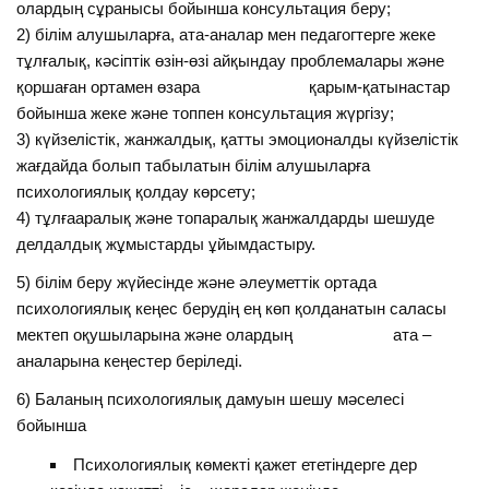
олардың сұранысы бойынша консультация беру;
2) білім алушыларға, ата-аналар мен педагогтерге жеке
тұлғалық, кәсіптік өзін-өзі айқындау проблемалары және
қоршаған ортамен өзара қарым-қатынастар
бойынша жеке және топпен консультация жүргізу;
3) күйзелістік, жанжалдық, қатты эмоционалды күйзелістік
жағдайда болып табылатын білім алушыларға
психологиялық қолдау көрсету;
4) тұлғааралық және топаралық жанжалдарды шешуде
делдалдық жұмыстарды ұйымдастыру.
5) білім беру жүйесінде және әлеуметтік ортада
психологиялық кеңес берудің ең көп қолданатын саласы
мектеп оқушыларына және олардың ата –
аналарына кеңестер беріледі.
6) Баланың психологиялық дамуын шешу мәселесі
бойынша
Психологиялық көмекті қажет ететіндерге дер