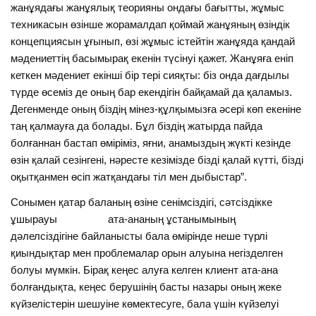
жанұядағы жанұялық теорияны ондағы бағытты, жұмыс
техникасын өзінше жорамалдап қоймай жанұяның өзіндік
концепциясын ұғынып, өзі жұмыс істейтін жанұяда қандай
мәдениеттің басымырақ екенін түсінуі қажет. Жанұяға еніп
кеткен мәдениет екінші бір тері сияқты: біз онда дағдылы
түрде өсеміз де оның бар екендігін байқамай да қаламыз.
Дегенменде оның біздің мінез-құлқымызға әсері көп екеніне
таң қалмауға да болады. Бұл біздің жатырда пайда
болғаннан бастап өміріміз, яғни, анамыздың жүкті кезінде
өзін қалай сезінгені, нәресте кезімізде бізді қалай күтті, бізді
оқытқанмен өсіп жатқандағы тіл мен дыбыстар”.
Сонымен қатар баланың өзіне сенімсіздігі, сәтсіздікке
ұшырауы ата-ананың ұстанымының
дәлелсіздігіне байланысты бала өмірінде неше түрлі
қиындықтар мен проблемалар орын алуына негізделген
болуы мүмкін. Бірақ кеңес алуға келген клиент ата-ана
болғандықта, кеңес берушінің басты назары оның жеке
күйзелістерін шешуіне көмектесуге, бала үшін күйзелуі