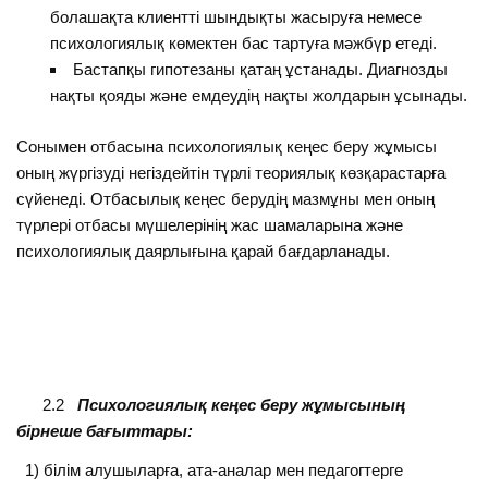
болашақта клиентті шындықты жасыруға немесе
психологиялық көмектен бас тартуға мәжбүр етеді.
Бастапқы гипотезаны қатаң ұстанады. Диагнозды
нақты қояды және емдеудің нақты жолдарын ұсынады.
Сонымен отбасына психологиялық кеңес беру жұмысы
оның жүргізуді негіздейтін түрлі теориялық көзқарастарға
сүйенеді. Отбасылық кеңес берудің мазмұны мен оның
түрлері отбасы мүшелерінің жас шамаларына және
психологиялық даярлығына қарай бағдарланады.
2.2
Психологиялық кеңес беру жұмысының
бірнеше бағыттары:
1) білім алушыларға, ата-аналар мен педагогтерге