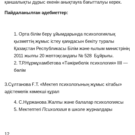
қаншалықты дұрыс екенін анықтауға бағытталуы керек.
Пайдаланылған әдебиеттер:
Орта білім беру ұйымдарында психологиялық
қызметтің жұмыс істеу қағидасын бекіту туралы
Қазақстан Республикасы Білім және ғылым министрінің
2011 жылғы 20 желтоқсандағы № 528 Бұйрығы.
Т.Р.Нұрмұхамбетова «Тәжірибелік психология» IIII —
бөлім
3.Сұлтанова Ғ.Т. «Мектеп психологының жұмыс кітабы»
әдістемелік көмекші құрал
С.Нұржанова Жалпы және балалар психологиясы
Мектептегі
Психология
в школе журналдары
12