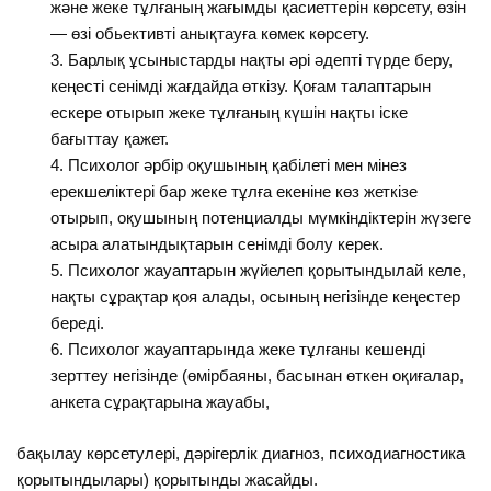
және жеке тұлғаның жағымды қасиеттерін көрсету, өзін
— өзі обьективті анықтауға көмек көрсету.
Барлық ұсыныстарды нақты әрі әдепті түрде беру,
кеңесті сенімді жағдайда өткізу. Қоғам талаптарын
ескере отырып жеке тұлғаның күшін нақты іске
бағыттау қажет.
Психолог әрбір оқушының қабілеті мен мінез
ерекшеліктері бар жеке тұлға екеніне көз жеткізе
отырып, оқушының потенциалды мүмкіндіктерін жүзеге
асыра алатындықтарын сенімді болу керек.
Психолог жауаптарын жүйелеп қорытындылай келе,
нақты сұрақтар қоя алады, осының негізінде кеңестер
береді.
Психолог жауаптарында жеке тұлғаны кешенді
зерттеу негізінде (өмірбаяны, басынан өткен оқиғалар,
анкета сұрақтарына жауабы,
бақылау көрсетулері, дәрігерлік диагноз, психодиагностика
қорытындылары) қорытынды жасайды.