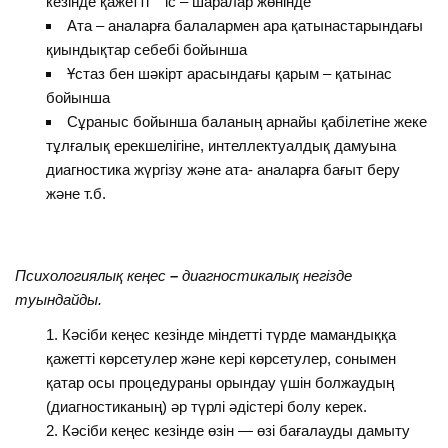
кезінде қажетті іс – шаралар жөнінде
Ата – аналарға балалармен ара қатынастарындағы
қиындықтар себебі бойынша
Ұстаз бен шәкірт арасындағы қарым – қатынас
бойынша
Сұраныс бойынша баланың арнайы қабілетіне жеке
тұлғалық ерекшелігіне, интеллектуалдық дамуына
диагностика жүргізу және ата- аналарға бағыт беру
және т.б.
Психологиялық кеңес
–
диагностикалық негізде
туындайды.
Кәсіби кеңес кезінде міндетті түрде мамандыққа
қажетті көрсетулер және кері көрсетулер, сонымен
қатар осы процедураны орындау үшін болжаудың
(диагностиканың) әр түрлі әдістері болу керек.
Кәсіби кеңес кезінде өзін — өзі бағалауды дамыту