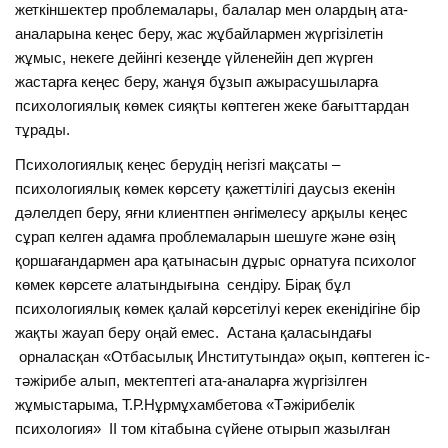
жеткіншектер проблемалары, балалар мен олардың ата-
аналарына кеңес беру, жас жұбайлармен жүргізілетін
жұмыс, некеге дейінгі кезеңде үйленейін деп жүрген
жастарға кеңес беру, жанұя бұзып ажырасушыларға
психологиялық көмек сияқты көптеген жеке бағыттардан
тұрады.
Психологиялық кеңес берудің негізгі мақсаты –
психологиялық көмек көрсету қажеттілігі даусыз екенін
дәлелдеп беру, яғни клиентпен әнгімелесу арқылы кеңес
сұрап келген адамға проблемаларын шешуге және өзің
қоршағандармен ара қатынасын дұрыс орнатуға психолог
көмек көрсете алатындығына сендіру. Бірақ бұл
психологиялық көмек қалай көрсетілуі керек екенідігіне бір
жақты жауап беру оңай емес. Астана қаласындағы
орналасқан «Отбасылық Институтында» оқып, көптеген іс-
тәжірибе алып, мектептегі ата-аналарға жүргізілген
жұмыстарыма, Т.Р.Нұрмұхамбетова «Тәжірибелік
психология» ІІ том кітабына сүйене отырып жазылған