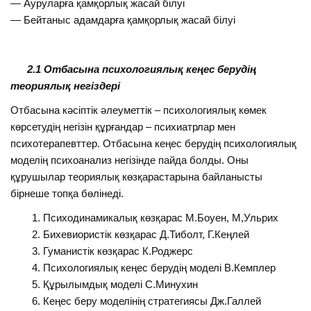
— Ауруларға қамқорлық жасай білуі
— Бейтаныс адамдарға қамқорлық жасай білуі
2.1 Отбасына психологиялық кеңес берудің
теориялық негіздері
Отбасына кәсіптік әлеуметтік – психологиялық көмек
көрсетудің негізін құрғандар – психиатрлар мен
психотерапевттер. Отбасына кеңес берудің психологиялық
моделің психоанализ негізінде пайда болды. Оны
құрушылар теориялық көзқарастарына байланысты
бірнеше топқа бөлінеді.
Психодинамикалық көзқарас М.Боуен, М,Ульрих
Бихевиористік көзқарас Д.Тиболт, Г.Кеңлей
Гуманистік көзқарас К.Роджерс
Психологиялық кеңес берудің моделі В.Кемплер
Құрылымдық моделі С.Минухин
Кеңес беру моделінің стратегиясы Дж.Галлей