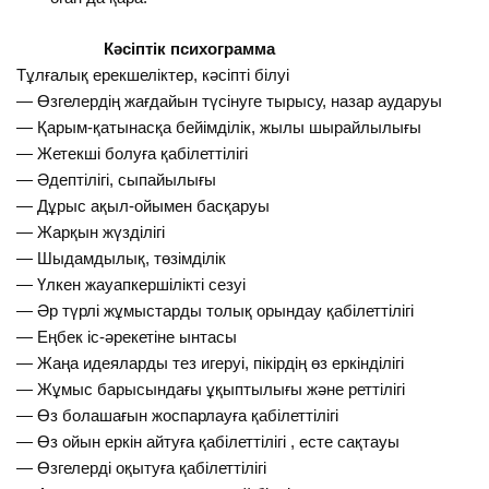
Кәсіптік психограмма
Тұлғалық ерекшеліктер, кәсіпті білуі
— Өзгелердің жағдайын түсінуге тырысу, назар аударуы
— Қарым-қатынасқа бейімділік, жылы шырайлылығы
— Жетекші болуға қабілеттілігі
— Әдептілігі, сыпайылығы
— Дұрыс ақыл-ойымен басқаруы
— Жарқын жүзділігі
— Шыдамдылық, төзімділік
— Үлкен жауапкершілікті сезуі
— Әр түрлі жұмыстарды толық орындау қабілеттілігі
— Еңбек іс-әрекетіне ынтасы
— Жаңа идеяларды тез игеруі, пікірдің өз еркінділігі
— Жұмыс барысындағы ұқыптылығы және реттілігі
— Өз болашағын жоспарлауға қабілеттілігі
— Өз ойын еркін айтуға қабілеттілігі , есте сақтауы
— Өзгелерді оқытуға қабілеттілігі