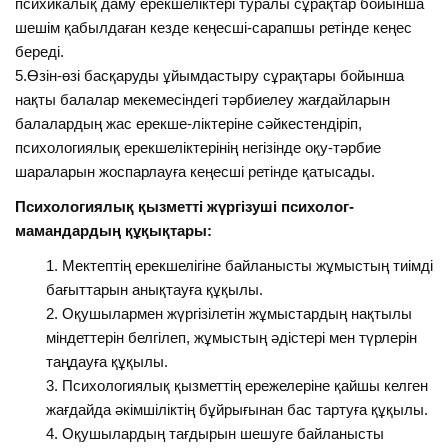
психикалық даму ерекшеліктері туралы сұрақтар бойынша
шешім қабылдаған кезде кеңесші-сарапшы ретінде кеңес
береді.
5.Өзін-өзі басқаруды ұйымдастыру сұрақтары бойынша
нақты балалар мекемесіндегі тәрбиелеу жағдайларын
балалардың жас ерекше-ліктеріне сәйкестендіріп,
психологиялық ерекшеліктерінің негізінде оқу-тәрбие
шараларын жоспарлауға кеңесші ретінде қатысады.
Психологиялық қызметті жүргізуші психолог-
мамандардың құқықтары:
Мектептің ерекшелігіне байланысты жұмыстың тиімді
бағыттарын анықтауға құқылы.
Оқушылармен жүргізілетін жұмыстардың нақтылы
міндеттерін белгілеп, жұмыстың әдістері мен түрлерін
таңдауға құқылы.
Психологиялық қызметтің ережелеріне қайшы келген
жағдайда әкімшіліктің бұйрығынан бас тартуға құқылы.
Оқушылардың тағдырын шешуге байланысты