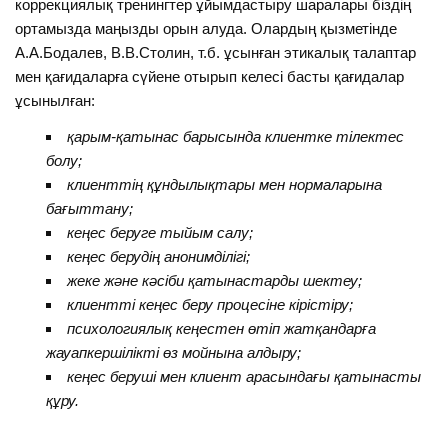
коррекциялық тренингтер ұйымдастыру шаралары біздің
ортамызда маңызды орын алуда. Олардың қызметінде
А.А.Бодалев, В.В.Столин, т.б. ұсынған этикалық талаптар
мен қағидаларға сүйене отырып келесі басты қағидалар
ұсынылған:
қарым-қатынас барысында клиентке тілектес
болу;
клиенттің құндылықтары мен нормаларына
бағыттану;
кеңес беруге тыйым салу;
кеңес берудің анонимділігі;
жеке және кәсіби қатынастарды шектеу;
клиентті кеңес беру процесіне кірістіру;
психологиялық кеңестен өтіп жатқандарға
жауапкершілікті өз мойнына алдыру;
кеңес беруші мен клиент арасындағы қатынасты
құру.