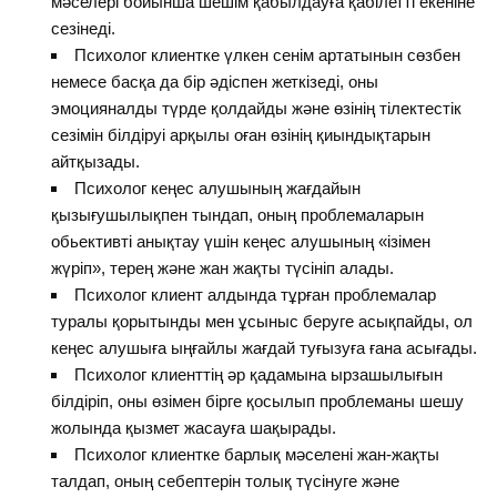
мәселері бойынша шешім қабылдауға қабілетті екеніне
сезінеді.
Психолог клиентке үлкен сенім артатынын сөзбен
немесе басқа да бір әдіспен жеткізеді, оны
эмоцияналды түрде қолдайды және өзінің тілектестік
сезімін білдіруі арқылы оған өзінің қиындықтарын
айтқызады.
Психолог кеңес алушының жағдайын
қызығушылықпен тындап, оның проблемаларын
обьективті анықтау үшін кеңес алушының «ізімен
жүріп», терең және жан жақты түсініп алады.
Психолог клиент алдында тұрған проблемалар
туралы қорытынды мен ұсыныс беруге асықпайды, ол
кеңес алушыға ыңғайлы жағдай туғызуға ғана асығады.
Психолог клиенттің әр қадамына ырзашылығын
білдіріп, оны өзімен бірге қосылып проблеманы шешу
жолында қызмет жасауға шақырады.
Психолог клиентке барлық мәселені жан-жақты
талдап, оның себептерін толық түсінуге және