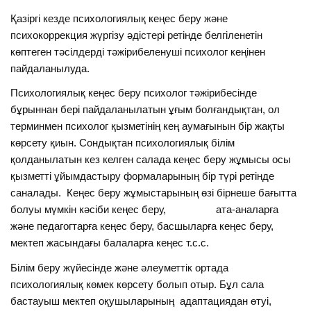
Қазіргі кезде психологиялық кеңес беру және
психокоррекция жүргізу әдістері ретінде белгіленетін
көптеген тәсілдерді тәжірибеленуші психолог кеңінен
пайдаланылуда.
Психологиялық кеңес беру психолог тәжірибесінде
бұрыннан бері пайдаланылатын ұғым болғандықтан, ол
терминмен психолог қызметінің кең аумағынын бір жақты
көрсету қиын. Сондықтан психологиялық білім
қолданылатын кез келген салада кеңес беру жұмысы осы
қызметті ұйымдастыру формаларының бір түрі ретінде
саналады. Кеңес беру жұмыстарының өзі бірнеше бағытта
болуы мүмкін кәсіби кеңес беру, ата-аналарға
және педагогтарға кеңес беру, басшыларға кеңес беру,
мектеп жасындағы балаларға кеңес т.с.с.
Білім беру жүйесінде және әлеуметтік ортада
психологиялық көмек көрсету болып отыр. Бұл сала
бастауыш мектеп оқушыларының адаптациядан өтуі,