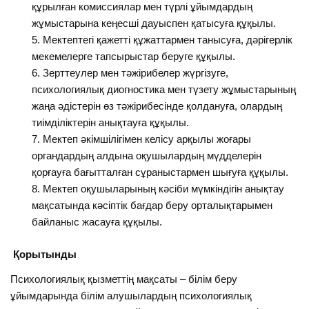
құрылған комиссиялар мен түрлі ұйымдардың
жұмыстарына кеңесші дауыспен қатысуға құқылы.
Мектептегі қажетті құжаттармен танысуға, дәрігерлік
мекемелерге тапсырыстар беруге құқылы.
Зерттеулер мен тәжірибелер жүргізуге,
психологиялық диогностика мен түзету жұмыстарының
жаңа әдістерін өз тәжірибесінде қолдануға, олардың
тиімділіктерін анықтауға құқылы.
Мектеп әкімшілігімен келісу арқылы жоғары
органдардың алдына оқушылардың мүдделерін
қорғауға бағытталған сұраныстармен шығуға құқылы.
Мектеп оқушыларының кәсіби мүмкіндігін анықтау
мақсатында кәсіптік бағдар беру орталықтарымен
байланыс жасауға құқылы.
Қорытынды
Психологиялық қызметтің мақсаты – білім беру
ұйымдарында білім алушылардың психологиялық