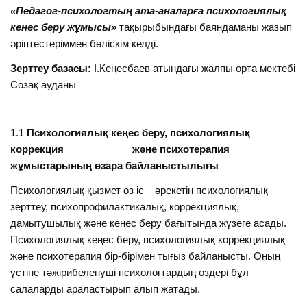
«Педагог-психологтың ата-аналарға психологиялық
кенес беру жұмысы»
тақырыбындағы баяндаманы жазып
әріптестеріммен бөліскім келді.
Зерттеу базасы:
І.Кеңесбаев атындағы жалпы орта мектебі
Созақ ауданы
1.1
Психологиялық кеңес беру, психологиялық
коррекция және психотерапия
жұмыстарының өзара байланыстылығы
Психологиялық қызмет өз іс – әрекетін психологиялық
зерттеу, психопрофилактикалық, коррекциялық,
дамытушылық және кеңес беру бағытында жүзеге асады.
Психологиялық кеңес беру, психологиялық коррекциялық
және психотерапия бір-бірімен тығыз байланысты. Оның
үстіне тәжірибеленуші психологтардың өздері бұл
салаларды араластырып алып жатады.