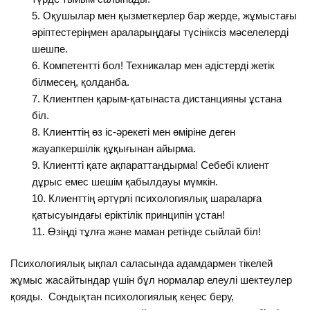
Оқушылар мен қызметкерлер бар жерде, жұмыстағы
әріптестеріңмен араларыңдағы түсініксіз мәселелерді
шешпе.
Компетентті бол! Техникалар мен әдістерді жетік
білмесең, қолданба.
Клиентпен қарым-қатынаста дистанцияны ұстана
біл.
Клиенттің өз іс-әрекеті мен өміріне деген
жауапкершілік құқығынан айырма.
Клиентті қате ақпараттандырма! Себебі клиент
дұрыс емес шешім қабылдауы мүмкін.
Клиенттің әртүрлі психологиялық шараларға
қатысуындағы еріктілік принципін ұстан!
Өзіңді тұлға және маман ретінде сыйлай біл!
Психологиялық ықпал саласында адамдармен тікелей
жұмыс жасайтындар үшін бұл нормалар елеулі шектеулер
қояды. Сондықтан психологиялық кеңес беру,