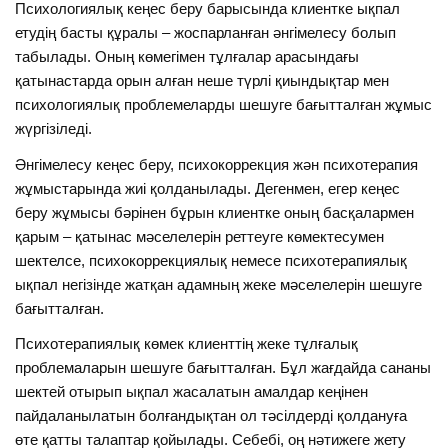
Психологиялық кеңес беру барысында клиентке ықпал
етудің басты құралы – жоспарланған әнгімелесу болып
табылады. Оның көмегімен тұлғалар арасындағы
қатынастарда орын алған неше түрлі қиындықтар мен
психологиялық проблемеларды шешуге бағытталған жұмыс
жүргізіледі.
Әнгімелесу кеңес беру, психокоррекция жән психотерапия
жұмыстарында жиі қолданылады. Дегенмен, егер кеңес
беру жұмысы бәрінен бұрын клиентке оның басқалармен
қарым – қатынас мәселелерін реттеуге көмектесумен
шектелсе, психокоррекциялық немесе психотерапиялық
ықпал негізінде жатқан адамның жеке мәселелерін шешуге
бағытталған.
Психотерапиялық көмек клиенттің жеке тұлғалық
проблемаларын шешуге бағытталған. Бұл жағдайда сананы
шектей отырып ықпал жасалатын амалдар кеңінен
пайдаланылатын болғандықтан ол тәсілдерді қолдануға
өте қатты талаптар қойылады. Себебі, оң нәтижеге жету