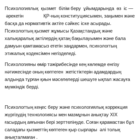
Психологиялық қызмет білім беру ұйымдарында өз іс —
әрекетін ҚР-ның конституциясымен, заңымен және
басқа да нормативтік актіге сәйкес іске асырады.
Психологтың қызмет жұмысы Қазақстандық және
халықаралық актілердің қатаң бақылауымен және бала
дамуын қамтамасыз ететін заңдармен, психологтың
этикалық кодексімен негізделеді.
Психологияны өмір тәжірибесінде кең көлемде енгізу
нәтижесінде оның көптеген жетістіктерін адамдардың
алдында тұрған қиын мәселелерді шешуге ықпал жасауға
мүмкіндік берді.
Психологтың кеңес беру және психологиялық коррекция
жүргізудің технологиясы мен мазмұнын анықтау XIX
ғасырдың аяғынан бері зерттелінуде. Соған қарамастан бұл
саладағы қызметтің көптеген қыр сырлары әлі толық
анықталмаған .