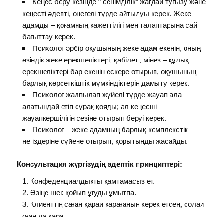
Кеңес беру кезінде “ сенімділік” жағдай туғызу және
кеңесті әдепті, өнегелі түрде айтылуы керек. Жеке
адамды – қоғамның қажеттілігі мен талаптарына сай
бағыттау керек.
Психолог әрбір оқушының жеке адам екенін, оның
өзіндік жеке ерекшеліктері, қабілеті, мінез – құлық
ерекшеліктері бар екенін ескере отырып, оқушының
барлық көрсеткіштік мүмкіндіктерін дамыту керек.
Психолог жалпылап жүйелі түрде жауап ала
алатындай етіп сұрақ қояды; ал кеңесші –
жауапкершілігін сезіне отырып беруі керек.
Психолог – жеке адамның барлық комплекстік
негіздеріне сүйене отырып, қорытынды жасайды.
Консультация жүргізудің әдептік принциптері:
Конфеденциалдықты қамтамасыз ет.
Өзіңе шек қойып ұғуды ұмытпа.
Клиенттің саған қарай қарағанын керек етсең, солай
оған да қара.