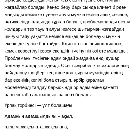
жағдайлар болады. Кеңес беру барысында клиент бірден
маңызды көмекке сүйене алуы мүмкін екенін анық сезінсе,
нәтижесінде алдында тұрған барлық проблемаларды шешу
жолдарын тез тауып алуы немесе шытырман жағдайдан
шығуы таяу уақытта немесе ешқашан болмауы мүмкін
екенін де түсіне бастайды. Клиент өзіне психологиялық
көмек көрсетілуі керек екендігін түсінуінің өзі өте маңызды.
Проблеманы түсінген адам ондай жағдайға енді душар
болмау жолдарын іздейді. Осы тәжірибелік психологияның
пайдалану шеңбері кең және көп қырлы мүмкіндіктерінің
бар екенінің кепілі бола отырып, әрбір қаралған
мәселелерді талдау барысында әр адам өзіне қажетті
нәрсені таба алатындығына негіз болады.
Ұрпақ тәрбиесi — ұлт болашағы
Адамның адамшылдығы – ақыл,
ғылым, жақсы ата, жақсы ана,