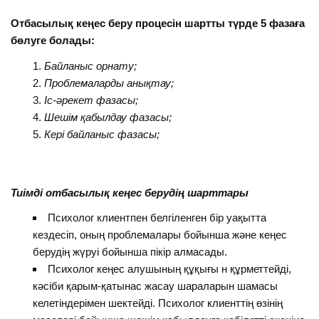
Отбасылық кеңес беру процесін шартты түрде 5 фазаға
бөлуге болады:
Байланыс орнату;
Проблемаларды анықтау;
Іс-әрекет фазасы;
Шешім қабылдау фазасы;
Кері байланыс фазасы;
Тиімді отбасылық кеңес берудің шарттары
Психолог клиентпен белгіленген бір уақытта
кездесіп, оның проблемалары бойынша және кеңес
берудің жүруі бойынша пікір алмасады.
Психолог кеңес алушының құқығы н құрметтейді,
кәсіби қарым-қатынас жасау шараларын шамасы
келетіндерімен шектейді. Психолог клиенттің өзінің