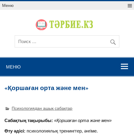
Меню
МЕНЮ
«Қоршаған орта және мен»
Психологиядан ашық сабақтар
Сабақтың тақырыбы:
«Қоршаған орта және мен»
Өту әдісі:
психологиялық тренингтер, әнгіме.