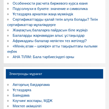
Особенности расчета биржевого курса юаня
Подсолнухи в букете: значение и символика
Ұстаздарға арналған жаңа мүмкіндік
Сертификаттарды қалай тегін алуға болады? Тегін
сертификаттар мұғалімдерге
Жаңғақтың балаларға пайдасын біле жүріңіз
Балаларды жарнамадан алыс ұстаңыздар
Африкадағы балалар неліктен тез жетіледі?
«Менің атам – шежіре» атты тақырыптағы ғылыми
еңбек
АНА ТІЛІМ: Бала тәрбиесіндегі орны
Электронды мұрағат
Авторлық бағдарлама
Ұстаздарға
Баяндама
Коучинг жоспары, МДЖ
Мектеп әкімшілігі