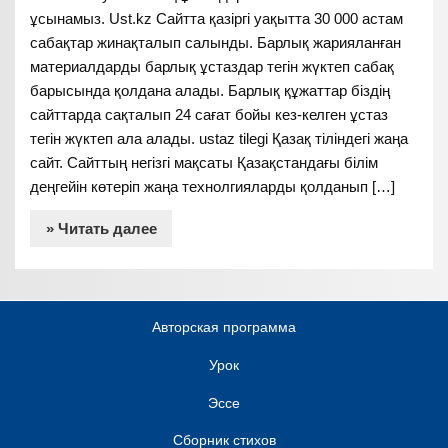
ұсынамыз. Ust.kz Сайтта қазіргі уақытта 30 000 астам
сабақтар жинақталып салынды. Барлық жарияланған
материалдарды барлық ұстаздар тегін жүктеп сабақ
барысында қолдана алады. Барлық құжаттар біздің
сайттарда сақталып 24 сағат бойы кез-келген ұстаз
тегін жүктеп ала алады. ustaz tilegi Қазақ тіліндегі жаңа
сайт. Сайттың негізгі мақсаты Қазақстандағы білім
деңгейін көтеріп жаңа технолгияларды қолданып […]
» Читать далее
Авторская программа
Урок
Эссе
Сборник стихов