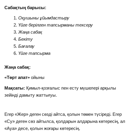
Сабақтың барысы:
Оқушыны ұйымдастыру
Үйге берілген тапсырманы тексеру
Жаңа сабақ
Бекіту
Бағалау
Үйге тапсырма
Жаңа сабақ:
«Төрт апат»
ойыны
Мақсаты:
Қимыл-қозғалыс пен есту мүшелері арқылы
зейінді дамыту жаттығуы.
Егер «Жер» деген сөзді айтса, қолын төмен түсіреді. Егер
«Су» деген сөз айтылса, қолдарын алдарына көтересің, ал
«Ауа» десе, қолын жоғары көтересің.