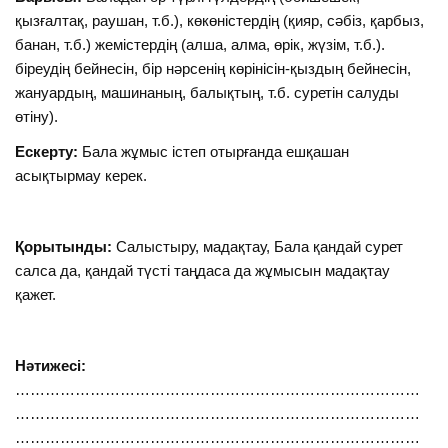
қызғалтақ, раушан, т.б.), көкөністердің (қияр, сәбіз, қарбыз,
банан, т.б.) жемістердің (алша, алма, өрік, жүзім, т.б.).
біреудің бейнесін, бір нәрсенің көрінісін-қыздың бейнесін,
жануардың, машинаның, балықтың, т.б. суретін салуды
өтіну).
Ескерту:
Бала жұмыс істеп отырғанда ешқашан
асықтырмау керек.
Қорытынды:
Салыстыру, мадақтау, Бала қандай сурет
салса да, қандай түсті таңдаса да жұмысын мадақтау
қажет.
Нәтижесі:
………………………………………………………………………
………………………………………………………………………
………………………………………………………………………