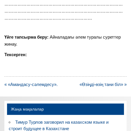
………………………………………………………………………
………………………………………………………………………
……………………………………………………
Үйге тапсырма беру:
Айналадағы әлем туралы суреттер
жинау.
Тексерген:
Навигация
« «Амандасу-сәлемдесу».
«Өзіңді-өзің тани біл» »
по
записям
Жаңа мақалалар
Тимур Турлов заговорил на казахском языке и
строит будущее в Казахстане