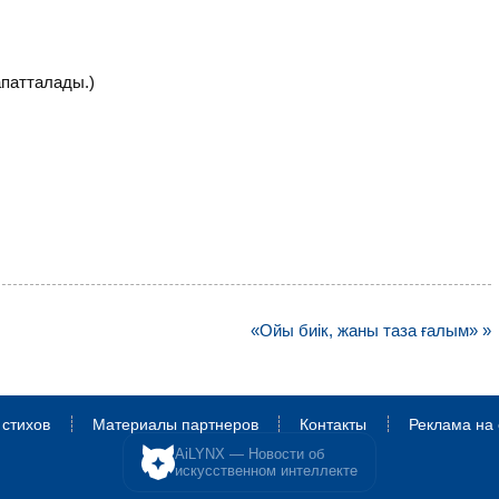
апатталады.)
«Ойы биік, жаны таза ғалым» »
 стихов
Материалы партнеров
Контакты
Реклама на 
AiLYNX — Новости об
искусственном интеллекте