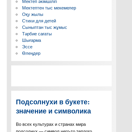
Мектеп әкімшілігі
Мектептен тыс мекемелер
Оқу жылы
Стихи для детей
Сыныптан тыс жұмыс
Тәрбие сағаты
Шығарма
Эссе
Өлеңдер
Подсолнухи в букете:
значение и символика
Во всех культурах и странах мира
подсолнух — символ чего-то теплого,