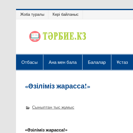
Жоба туралы
Кері байланыс
Отбасы
Ана мен бала
Балалар
Ұстаз
«Әзіліміз жарасса!»
Сыныптан тыс жұмыс
«Әзіліміз жарасса!»