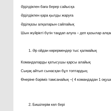
Әділдікпен баға берер сайысқа
Әділдікпен қара қылды жаруға
Әділқазы алқаларын сайлайық
Шын жүйрікті бүгін таңдап алуға – деп қазылар алқ
Әр ойдан көрермендер тыс қалмайық
Командаларды қатысушы қарсы алайық
Сықақ айтып сынасқан бұл топтардың
Өнеріне бәріміз тамсанайық –( 4 командадан 1 оқу
Бишілерім кел бері