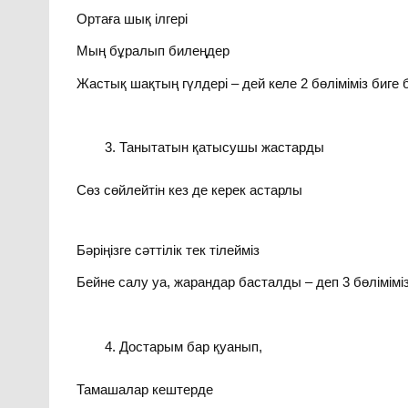
Ортаға шық ілгері
Мың бұралып билеңдер
Жастық шақтың гүлдері – дей келе 2 бөліміміз биге 
Танытатын қатысушы жастарды
Сөз сөйлейтін кез де керек астарлы
Бәріңізге сәттілік тек тілейміз
Бейне салу уа, жарандар басталды – деп 3 бөлімімі
Достарым бар қуанып,
Тамашалар кештерде