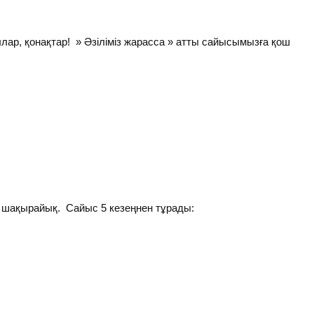
ар, қонақтар! » Әзіліміз жарасса » атты сайысымызға қош
 шақырайық. Сайыс 5 кезеңнен тұрады: