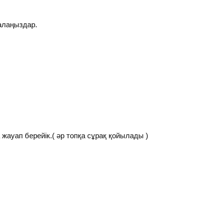
алаңыздар.
 жауап берейік.( әр топқа сұрақ қойылады )