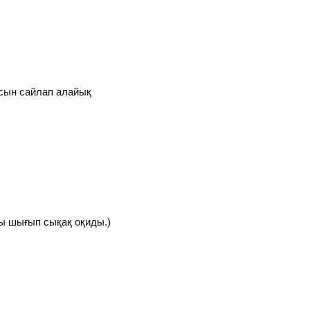
асын сайлап алайық
шы шығып сықақ оқиды.)