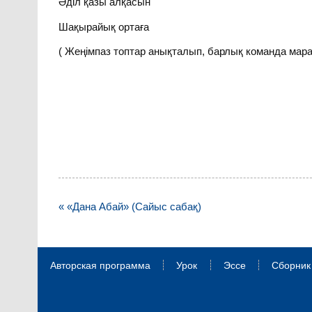
Әділ қазы алқасын
Шақырайық ортаға
( Жеңімпаз топтар анықталып, барлық команда мар
Навигация
« «Дана Абай» (Сайыс сабақ)
по
записям
Авторская программа
Урок
Эссе
Сборник