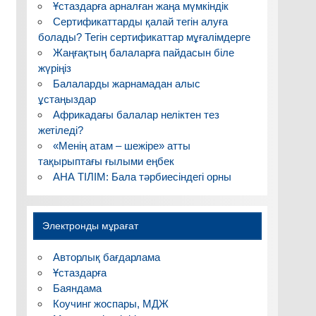
Ұстаздарға арналған жаңа мүмкіндік
Сертификаттарды қалай тегін алуға
болады? Тегін сертификаттар мұғалімдерге
Жаңғақтың балаларға пайдасын біле
жүріңіз
Балаларды жарнамадан алыс
ұстаңыздар
Африкадағы балалар неліктен тез
жетіледі?
«Менің атам – шежіре» атты
тақырыптағы ғылыми еңбек
АНА ТІЛІМ: Бала тәрбиесіндегі орны
Электронды мұрағат
Авторлық бағдарлама
Ұстаздарға
Баяндама
Коучинг жоспары, МДЖ