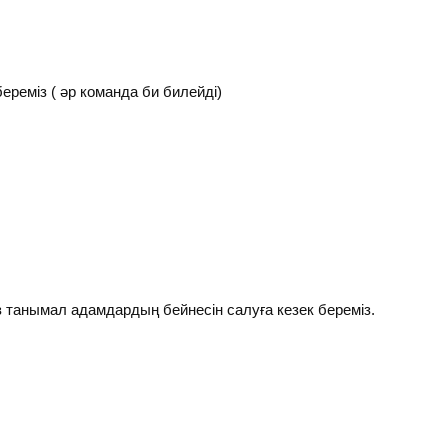
береміз ( әр команда би билейді)
з танымал адамдардың бейнесін салуға кезек береміз.