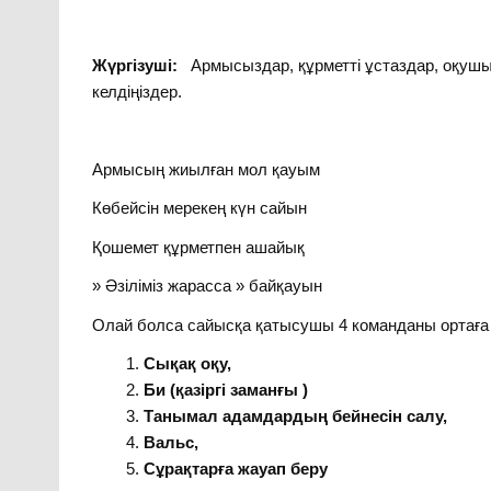
Жүргізуші:
Армысыздар, құрметті ұстаздар, оқушыл
келдіңіздер.
Армысың жиылған мол қауым
Көбейсін мерекең күн сайын
Қошемет құрметпен ашайық
» Әзіліміз жарасса » байқауын
Олай болса сайысқа қатысушы 4 команданы ортаға
Сықақ оқу,
Би (қазіргі заманғы )
Танымал адамдардың бейнесін салу,
Вальс,
Сұрақтарға жауап беру