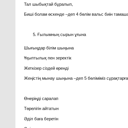
Тал шыбықтай бұралып,
Биші болам өскенде –деп 4 бөлім вальс биін тамаш
Ғылымның сырын ұғына
Шығыңдар білім шыңына
Ұқыптылық пен зеректік
Жеткізер сіздей өренді
Жеңістің мынау шыңына –деп 5 бөліміміз сұрақтарға
Өнеріңді саралап
Төрелігін айтатын
Әділ баға беретін