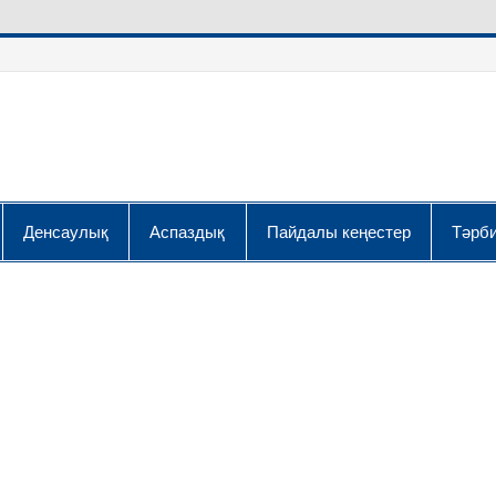
Денсаулық
Аспаздық
Пайдалы кеңестер
Тәрби