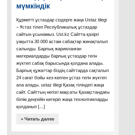
мүмкіндік
Құрметті ұстаздар сіздерге жаңа Ustaz tilegi
– Ұстаз тілегі Республикалық ұстаздар
сайтын ұсынамыз. Ust.kz Сайтта қазіргі
уақытта 30 000 астам сабақтар жинақталып
салынды. Барлық жарияланған
материалдарды барлық ұстаздар тегін
жүктеп сабақ барысында қолдана алады.
Барлық құжаттар біздің сайттарда сақталып
24 сағат бойы кез-келген ұстаз тегін жүктеп
ала алады. ustaz tilegi Қазақ тіліндегі жаңа
сайт. Сайттың негізгі мақсаты Қазақстандағы
білім деңгейін көтеріп жаңа технолгияларды
қолданып […]
» Читать далее