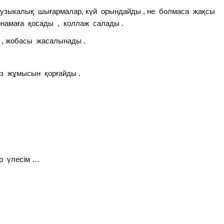
, музыкалық шығармалар, күй орындайды , не болмаса жақсы
рнамаға қосады , коллаж салады .
ы , жобасы жасалынады .
өз жұмысын қорғайды .
ар үлесім …