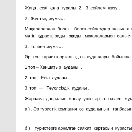
Жаңа , ескі қала туралы 2 – 3 сөйлем жазу .
2 . Жұптық жұмыс .
Мақалалардан бөлек – бөлек сөйлемдер жазылған
мәтін құрастырады , оқиды , мақалалармен салыстыра
3 . Топпен жұмыс .
Әр топ туристік орталық , өз аудандары бойынш
1 топ – Ханшатыр ауданы .
2 топ – Есіл ауданы .
3 топ — Тәуелсіздік ауданы .
Жарнама даңғылын жасау үшін әр топ келесі жұмы
а ) . Әр туристік компания өз ауданының таңбасы
б ) . туристерге арналған саяхат картасын құрасты