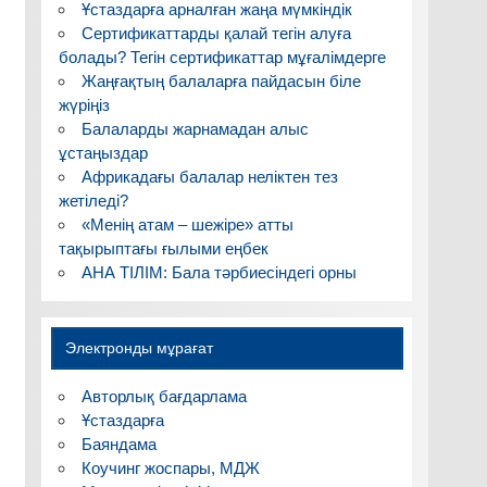
Ұстаздарға арналған жаңа мүмкіндік
Сертификаттарды қалай тегін алуға
болады? Тегін сертификаттар мұғалімдерге
Жаңғақтың балаларға пайдасын біле
жүріңіз
Балаларды жарнамадан алыс
ұстаңыздар
Африкадағы балалар неліктен тез
жетіледі?
«Менің атам – шежіре» атты
тақырыптағы ғылыми еңбек
АНА ТІЛІМ: Бала тәрбиесіндегі орны
Электронды мұрағат
Авторлық бағдарлама
Ұстаздарға
Баяндама
Коучинг жоспары, МДЖ