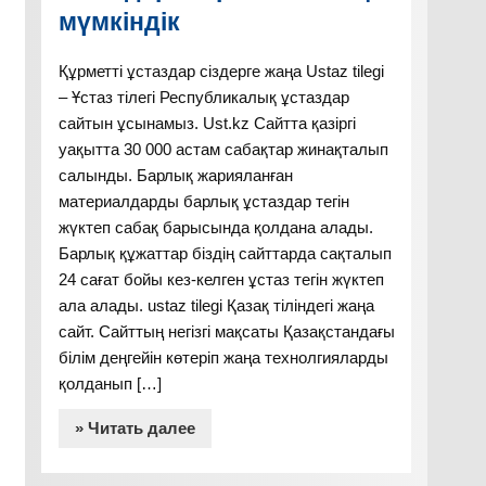
мүмкіндік
Құрметті ұстаздар сіздерге жаңа Ustaz tilegi
– Ұстаз тілегі Республикалық ұстаздар
сайтын ұсынамыз. Ust.kz Сайтта қазіргі
уақытта 30 000 астам сабақтар жинақталып
салынды. Барлық жарияланған
материалдарды барлық ұстаздар тегін
жүктеп сабақ барысында қолдана алады.
Барлық құжаттар біздің сайттарда сақталып
24 сағат бойы кез-келген ұстаз тегін жүктеп
ала алады. ustaz tilegi Қазақ тіліндегі жаңа
сайт. Сайттың негізгі мақсаты Қазақстандағы
білім деңгейін көтеріп жаңа технолгияларды
қолданып […]
» Читать далее