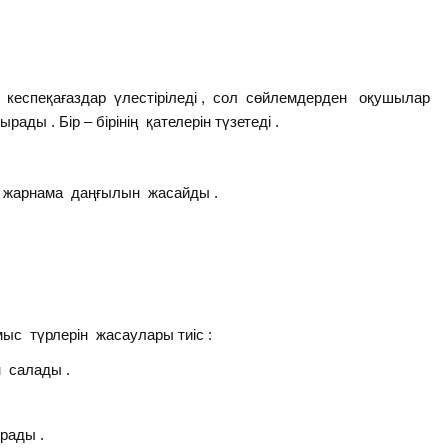
 кеспеқағаздар үлестіріледі , сол сөйлемдерден оқушылар
ды . Бір – бірінің қателерін түзетеді .
а жарнама даңғылын жасайды .
с түрлерін жасаулары тиіс :
н салады .
рады .