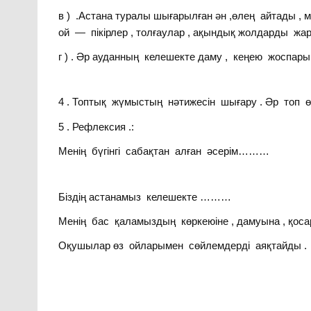
в ) .Астана туралы шығарылған ән ,өлең айтады 
ой — пікірлер , толғаулар , ақындық жолдарды жа
г ) . Әр ауданның келешекте даму , кеңею жоспар
4 . Топтық жүмыстың нәтижесін шығару . Әр топ 
5 . Рефлексия .:
Менің бүгінгі сабақтан алған әсерім………
Біздің астанамыз келешекте ………
Менің бас қаламыздың көркеюіне , дамуына , қос
Оқушылар өз ойларымен сөйлемдерді аяқтайды .