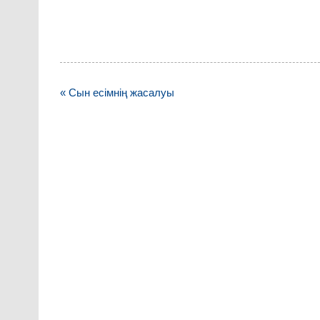
Навигация
« Сын есімнің жасалуы
по
записям