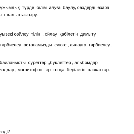
 ұжымдық түрде білім алуға баулу, сөздерді өзара
сын қалыптастыру.
зекі сөйлеу тілін , ойлау қабілетін дамыту.
тәрбиелеу ,астанамызды сүюге , аялауға тәрбиелеу .
айланысты суреттер ,,буклеттер , альбомдар
риалдар , магнитофон , әр топқа берілетін плакаттар.
елді?