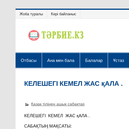
Жоба туралы
Кері байланыс
Отбасы
Ана мен бала
Балалар
Ұстаз
КЕЛЕШЕГІ КЕМЕЛ ЖАС қАЛА .
Қазақ тілінен ашық сабақтар
КЕЛЕШЕГІ КЕМЕЛ ЖАС қАЛА .
САБАҚТЫҢ МАҚСАТЫ: