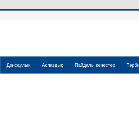
Денсаулық
Аспаздық
Пайдалы кеңестер
Тәрби