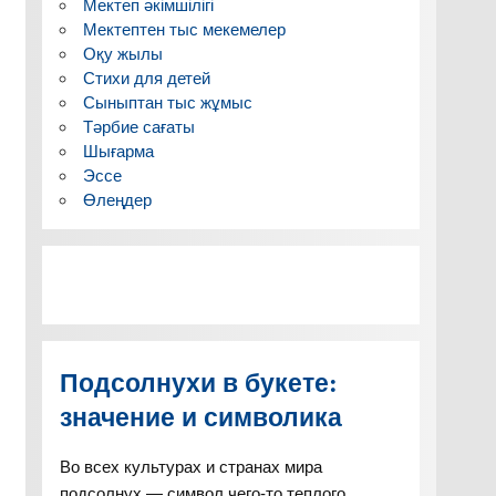
Мектеп әкімшілігі
Мектептен тыс мекемелер
Оқу жылы
Стихи для детей
Сыныптан тыс жұмыс
Тәрбие сағаты
Шығарма
Эссе
Өлеңдер
Подсолнухи в букете:
значение и символика
Во всех культурах и странах мира
подсолнух — символ чего-то теплого,