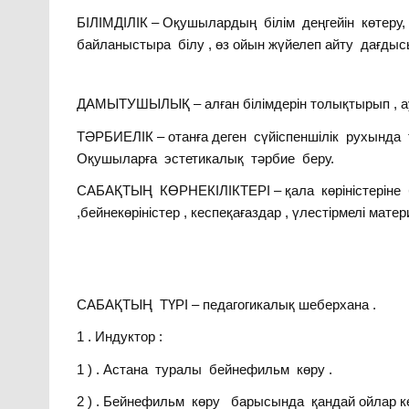
БІЛІМДІЛІК – Оқушылардың білім деңгейін көтеру,
байланыстыра білу , өз ойын жүйелеп айту дағды
ДАМЫТУШЫЛЫҚ – алған білімдерін толықтырып , ауы
ТӘРБИЕЛІК – отанға деген сүйіспеншілік рухында 
Оқушыларға эстетикалық тәрбие беру.
САБАҚТЫҢ КӨРНЕКІЛІКТЕРІ – қала көріністеріне б
,бейнекөріністер , кеспеқағаздар , үлестірмелі мате
САБАҚТЫҢ ТҮРІ – педагогикалық шеберхана .
1 . Индуктор :
1 ) . Астана туралы бейнефильм көру .
2 ) . Бейнефильм көру барысында қандай ойлар к