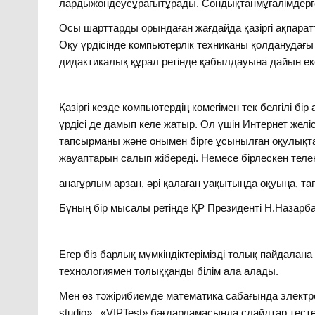
лардыжөндеусұрағытұрады. Сондықтанмұғалімдергеб
Осы шарттарды орындаған жағдайда қазіргі ақпарат
Оқу үрдісінде компьютерлік техниканы қолданудағ
дидактикалық құрал ретінде қабылдауына дайын ек
Қазіргі кезде компьютердің көмегімен тек белгілі б
үрдісі де дамып келе жатыр. Ол үшін Интернет желі
тапсырманы және онымен бірге ұсынылған оқулықтард
жауаптарын салып жібереді. Немесе бірлескен тел
анағұрлым арзан, әрі қалаған уақытыңда оқуыңа, т
Бұның бір мысалы ретінде ҚР Президенті Н.Назарбае
Егер біз барлық мүмкіндіктерімізді толық пайдалан
технологиямен толыққанды білім ала алады.
Мен өз тәжірибиемде математика сабағында электро
studio» , «VIPTest» бағдарламасында слайдтар,те