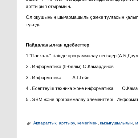
арттырып отырамын.
Ол оқушының шығармашылық жеке тұлғасын қалыпта
түседі.
Пайдаланылған әдебиеттер
1.“Паскаль” тілінде программалау негіздері(А.Б.Дәу
2.. Информатика (ІІ-бөлім) О.Камардинов
3.. Информатика А.Г.Гейн
4.. Есептеуіш техника және информатика О.Кама
5.. ЭВМ және программалау элементтері Информат
Ақпараттық
,
арттыру
,
көмегімен
,
қызығушылығын
,
м