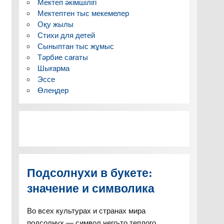
Мектеп әкімшілігі
Мектептен тыс мекемелер
Оқу жылы
Стихи для детей
Сыныптан тыс жұмыс
Тәрбие сағаты
Шығарма
Эссе
Өлеңдер
Подсолнухи в букете:
значение и символика
Во всех культурах и странах мира
подсолнух — символ чего-то теплого,