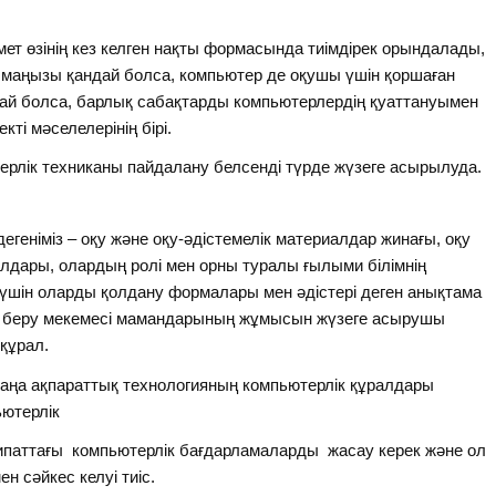
т өзінің кез келген нақты формасында тиімдірек орындалады,
ң маңызы қандай болса, компьютер де оқушы үшін қоршаған
ай болса, барлық сабақтарды компьютерлердің қуаттануымен
екті мәселелерінің бірі.
ерлік техниканы пайдалану белсенді түрде жүзеге асырылуда.
дегеніміз – оқу және оқу-әдістемелік материалдар жинағы, оқу
алдары, олардың ролі мен орны туралы ғылыми білімнің
 үшін оларды қолдану формалары мен әдістері деген анықтама
лім беру мекемесі мамандарының жұмысын жүзеге асырушы
құрал.
жаңа ақпараттық технологияның компьютерлік құралдары
ютерлік
ипаттағы компьютерлік бағдарламаларды жасау керек және ол
 сәйкес келуі тиіс.