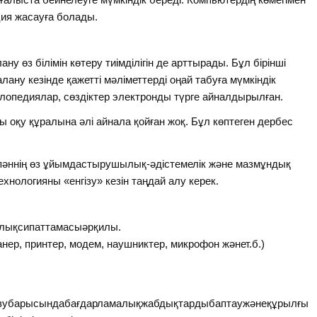
ия жасауға болады.
у өз білімін көтеру тиімділігін де арттырады. Бұл бірінші
ану кезінде қажетті мәліметтерді оңай табуға мүмкіндік
иклопедиялар, сөздіктер электронды түрге айналдырылған.
ы оқу құралына әлі айнала қойған жоқ. Бұл көптеген дербес
ннің өз ұйымдастырушылық-әдістемелік және мазмұндық
ехнологияны «енгізу» кезін таңдай алу керек.
лықсипаттамасыәрқилы.
ер, принтер, модем, наушниктер, микрофон жәнет.б.)
гізубарысындабағдарламалықжабдықтардыбаптаужәнеқұрылғы