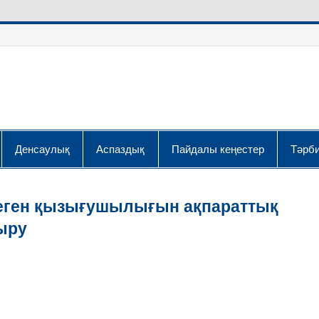
Денсаулық
Аспаздық
Пайдалы кеңестер
Тәрби
еген қызығушылығын ақпараттық
ыру