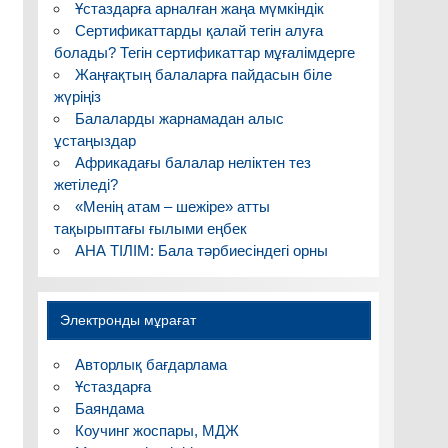
Ұстаздарға арналған жаңа мүмкіндік
Сертификаттарды қалай тегін алуға
болады? Тегін сертификаттар мұғалімдерге
Жаңғақтың балаларға пайдасын біле
жүріңіз
Балаларды жарнамадан алыс
ұстаңыздар
Африкадағы балалар неліктен тез
жетіледі?
«Менің атам – шежіре» атты
тақырыптағы ғылыми еңбек
АНА ТІЛІМ: Бала тәрбиесіндегі орны
Электронды мұрағат
Авторлық бағдарлама
Ұстаздарға
Баяндама
Коучинг жоспары, МДЖ