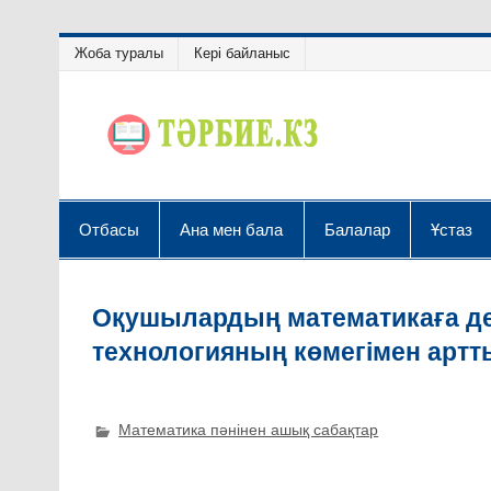
Жоба туралы
Кері байланыс
Отбасы
Ана мен бала
Балалар
Ұстаз
Оқушылардың математикаға д
технологияның көмегімен артт
Математика пәнінен ашық сабақтар