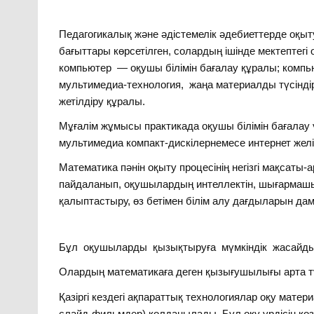
Педагогикалық және әдістемелік әдебиеттерде оқы
бағыттары көрсетілген, солардың ішінде мектептегі о
компьютер — оқушы білімін бағалау құралы; компь
мультимедиа-технология, жаңа материалды түсіндір
жетілдіру құралы.
Мұғалім жұмысы практикада оқушы білімін бағалау ү
мультимедиа компакт-дискілернемесе интернет жел
Математика пәнін оқыту процесінің негізгі мақсаты
пайдаланып, оқушылардың интеллектін, шығармашы
қалыптастыру, өз бетімен білім алу дағдыларын д
Бұл оқушыларды қызықтыруға мүмкіндік жасайды
Олардың математикаға деген қызығушылығы арта т
Қазіргі кездегі ақпараттық технологиялар оқу мат
слайд-фильмдер) қолданылады. Бұл оқу үрдісін қоз