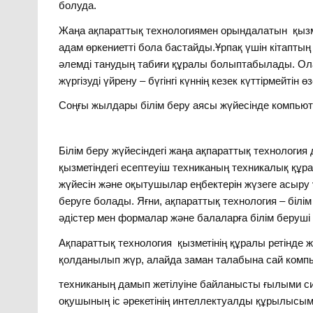
болуда.
Жаңа ақпараттық технологиямен орындалатын қызме
адам өркениетті бола бастайды.Ұрпақ үшін кітапты
әлемді танудың табиғи құралы болыптабылады. Ол
жүргізуді үйрену – бүгінгі күннің кезек күттірмейтін өз
Соңғы жылдары білім беру аясы жүйесінде компьют
Білім беру жүйесіндегі жаңа ақпараттық технология 
қызметіндегі есептеуіш техниканың техникалық құр
жүйесін және оқытушылар еңбектерін жүзеге асыру
беруге болады. Яғни, ақпараттық технология – бі
әдістер мен формалар және балаларға білім беруші 
Ақпараттық технология қызметінің құралы ретінде 
қолданылып жүр, алайда заман талабына сай компь
техниканың дамып жетілуіне байланысты ғылыми с
оқушының іс әрекетінің интеллектуалды құрылысымен