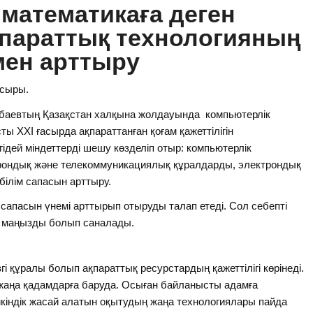
атематикаға деген
параттық технологияның
мен арттыру
асыры.
баевтың Қазақстан халқына жолдауында компьютерлік
ы XXI ғасырда ақпараттанған қоғам қажеттілігін
ідей міндеттерді шешу көзделіп отыр: компьютерлік
ктрондық және телекоммуникациялық құралдарды, электрондық
білім сапасын арттыру.
ң сапасын үнемі арттырып отыруды талап етеді. Сол себепті
і маңызды болып саналады.
згі құралы болып ақпараттық ресурстардың қажеттілігі көрінеді.
н жаңа қадамдарға баруда. Осыған байланысты адамға
үмкіндік жасай алатын оқытудың жаңа технологиялары пайда