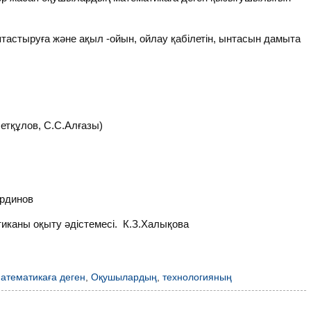
стыруға және ақыл -ойын, ойлау қабілетін, ынтасын дамыта
летқұлов, С.С.Алғазы)
рдинов
иканы оқыту әдістемесі. К.З.Халықова
атематикаға деген
,
Оқушылардың
,
технологияның