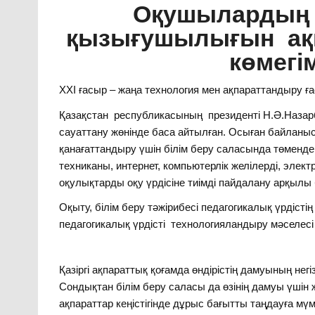
Оқушылардың м
қызығушылығын
ақ
көмегі
XXI ғасыр – жаңа технология мен ақпараттандыру ғ
Қазақстан республикасының президенті Н.Ә.Назар
сауаттану жөнінде баса айтылған. Осыған байланыст
қанағаттандыру үшін білім беру саласында төмендег
техниканы, интернет, компьютерлік желілерді, эле
оқулықтарды оқу үрдісіне тиімді пайдалану арқылы 
Оқыту, білім беру тәжірибесі педагогикалық үрдісті
педагогикалық үрдісті технологияландыру мәселес
Қазіргі ақпараттық қоғамда өндірістің дамуының негі
Сондықтан білім беру саласы да өзінің дамуы үші
ақпараттар кеңістігінде дұрыс бағытты таңдауға м