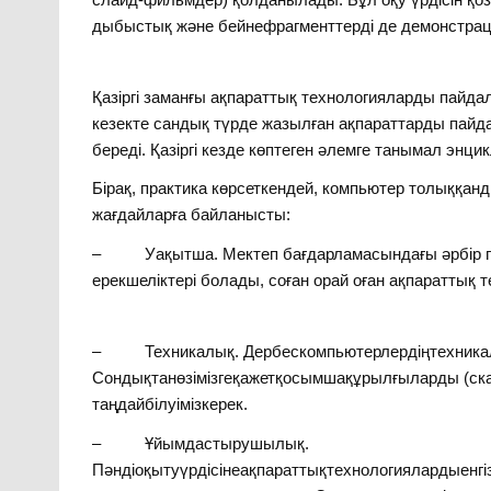
дыбыстық және бейнефрагменттерді де демонстрац
Қазіргі заманғы ақпараттық технологияларды пайдалан
кезекте сандық түрде жазылған ақпараттарды пайдал
береді. Қазіргі кезде көптеген әлемге танымал энц
Бірақ, практика көрсеткендей, компьютер толыққанд
жағдайларға байланысты:
– Уақытша. Мектеп бағдарламасындағы әрбір пә
ерекшеліктері болады, соған орай оған ақпараттық т
– Техникалық. Дербескомпьютерлердіңтехника
Сондықтанөзімізгеқажетқосымшақұрылғыларды (скан
таңдайбілуімізкерек.
– Ұйымдастырушылық.
Пәндіоқытуүрдісінеақпараттықтехнологиялардыен