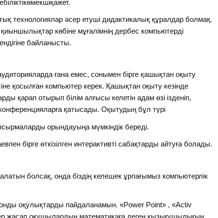
іліктікөмекшіқажет.
тық технологиялар әсер етуші дидактикалық құралдар болмақ.
ы қиыншылықтар көбіне мұғалімнің дербес компьютерді
ендігіне байланысты.
ір аудиторияларда ғана емес, сонымен бірге қашықтан оқыту
сіне қосылған компьютер керек. Қашықтан оқыту кезінде
ы қарап отырып білім алғысы келетін адам өзі ізденіп,
еконференцияларға қатысады. Оқытудың бұл түрі
апсырмаларды орындауыңа мүмкіндік береді.
впен бірге өткізілген интерактивті сабақтарды айтуға болады.
а алатын болсақ, онда біздің келешек ұрпағымыз компьютерлік
нды оқулықтарды пайдаланамын. «Power Point» , «Activ
стер жасап оқушылардың математикаға деген қызығушылығын