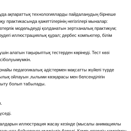
туда ақпараттық технологияларды пайдаланудың бірнеше
қу практикасында қажеттілерінің негізгілері мыналар:
ютерлік модельдеуді қолданатын зертханалық практикум;
удегі иллюстрациялық құрал; дербес компьютер, білім
шін алатын тақырыптық тестерден көрінеді. Тест көзі
ісіболуымүмкін.
-арнайы педагогикалық әдістермен мақсатты жүйелі түрде
лық ойлауын ,ғылыми көзқарасы мен белсенділігін
амыту болып табылады.
.
үседі.
ериалдарын иллюстрация жасау кезінде (мысалы анимациялы
ғалыста бейнелеуге мүмкіндік береді. Компьютердің көмегімен