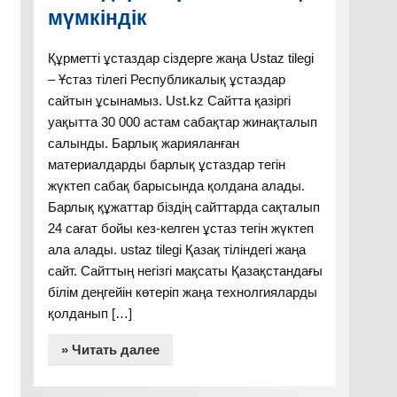
мүмкіндік
Құрметті ұстаздар сіздерге жаңа Ustaz tilegi
– Ұстаз тілегі Республикалық ұстаздар
сайтын ұсынамыз. Ust.kz Сайтта қазіргі
уақытта 30 000 астам сабақтар жинақталып
салынды. Барлық жарияланған
материалдарды барлық ұстаздар тегін
жүктеп сабақ барысында қолдана алады.
Барлық құжаттар біздің сайттарда сақталып
24 сағат бойы кез-келген ұстаз тегін жүктеп
ала алады. ustaz tilegi Қазақ тіліндегі жаңа
сайт. Сайттың негізгі мақсаты Қазақстандағы
білім деңгейін көтеріп жаңа технолгияларды
қолданып […]
» Читать далее