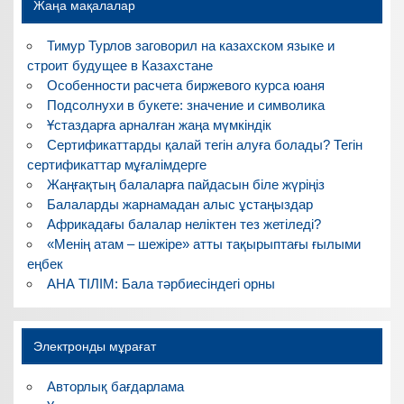
Жаңа мақалалар
Тимур Турлов заговорил на казахском языке и
строит будущее в Казахстане
Особенности расчета биржевого курса юаня
Подсолнухи в букете: значение и символика
Ұстаздарға арналған жаңа мүмкіндік
Сертификаттарды қалай тегін алуға болады? Тегін
сертификаттар мұғалімдерге
Жаңғақтың балаларға пайдасын біле жүріңіз
Балаларды жарнамадан алыс ұстаңыздар
Африкадағы балалар неліктен тез жетіледі?
«Менің атам – шежіре» атты тақырыптағы ғылыми
еңбек
АНА ТІЛІМ: Бала тәрбиесіндегі орны
Электронды мұрағат
Авторлық бағдарлама