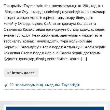
Тақырыбы: Тәуелсіздік пен жасампаздықтың 20жылдығы
Мақсаты: Оқушыларды еліміздің тәуелсіздік алған жылдар
ішіндегі жеткен жетістіктерімен таныстыру білімдерін
кеңейту Отанды сүюге, байлығын қорғауға болашақта
Отанымыз Қазақстанды өркендетуге білімді адамдар керек
екенін түсіндіру Туған жерін,елін, әдет-ғұрпын құрметтеуге
тәрбиелеу Ұраны: Тәуелсіздіктің тура жолы-білімде
Барысы: Сәлемдесу Сәлем бердік Алтын күн Сәлем бердік
көк аспан Сәлем бердік жер-ана Сәлем бердік достарым
Құрметті қонақтар, біздің мектебімізге келген […]
» Читать далее
20
,
жасампаздықтың
,
жылдығы
,
Тәуелсіздік