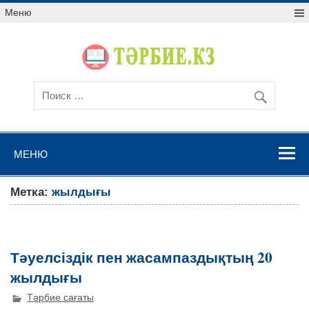
Меню
МЕНЮ
Метка:
жылдығы
Тәуелсіздік пен жасампаздықтың 20
жылдығы
Тәрбие сағаты