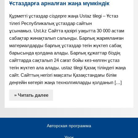
Ұстаздарға арналған жаңа мүмкіндік
Құрметті ұстаздар сіздерге жаңа Ustaz tilegi – Ұстаз
тілегі Республикалық ұстаздар сайтын
ұсынамыз. Ust.kz Сайтта қазіргі уақытта 30 000 астам
сабақтар жинақталып салынды. Барлық жарияланған
материалдарды барлық ұстаздар тегін жүктеп сабақ
барысында қолдана алады. Барлық құжаттар біздің
сайттарда сақталып 24 сағат бойы кез-келген ұстаз
тегін жүктеп ала алады. ustaz tilegi Қазақ тіліндегі жаңа
сайт. Сайттың негізгі мақсаты Қазақстандағы білім
деңгейін көтеріп жаңа технолгияларды қолданып […]
» Читать далее
Авторская программа
Урок