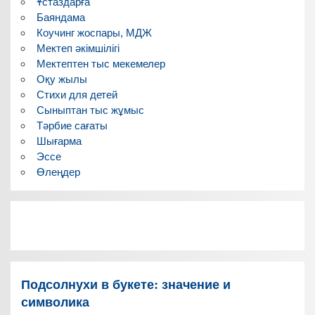
Ұстаздарға
Баяндама
Коучинг жоспары, МДЖ
Мектеп әкімшілігі
Мектептен тыс мекемелер
Оқу жылы
Стихи для детей
Сыныптан тыс жұмыс
Тәрбие сағаты
Шығарма
Эссе
Өлеңдер
Подсолнухи в букете: значение и
символика