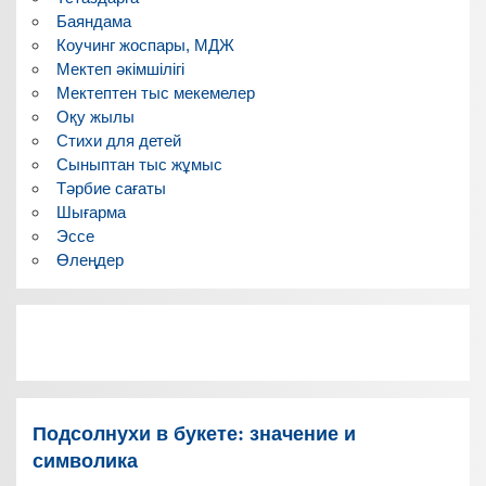
Баяндама
Коучинг жоспары, МДЖ
Мектеп әкімшілігі
Мектептен тыс мекемелер
Оқу жылы
Стихи для детей
Сыныптан тыс жұмыс
Тәрбие сағаты
Шығарма
Эссе
Өлеңдер
Подсолнухи в букете: значение и
символика