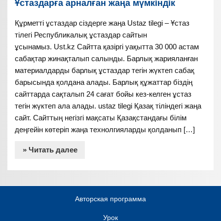
Ұстаздарға арналған жаңа мүмкіндік
Құрметті ұстаздар сіздерге жаңа Ustaz tilegi – Ұстаз
тілегі Республикалық ұстаздар сайтын
ұсынамыз. Ust.kz Сайтта қазіргі уақытта 30 000 астам
сабақтар жинақталып салынды. Барлық жарияланған
материалдарды барлық ұстаздар тегін жүктеп сабақ
барысында қолдана алады. Барлық құжаттар біздің
сайттарда сақталып 24 сағат бойы кез-келген ұстаз
тегін жүктеп ала алады. ustaz tilegi Қазақ тіліндегі жаңа
сайт. Сайттың негізгі мақсаты Қазақстандағы білім
деңгейін көтеріп жаңа технолгияларды қолданып […]
» Читать далее
Авторская программа
Урок