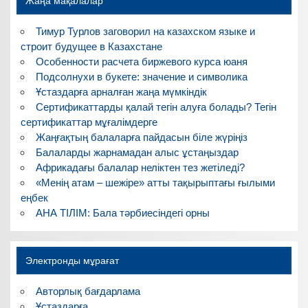
Жаңа мақалалар
Тимур Турлов заговорил на казахском языке и
строит будущее в Казахстане
Особенности расчета биржевого курса юаня
Подсолнухи в букете: значение и символика
Ұстаздарға арналған жаңа мүмкіндік
Сертификаттарды қалай тегін алуға болады? Тегін
сертификаттар мұғалімдерге
Жаңғақтың балаларға пайдасын біле жүріңіз
Балаларды жарнамадан алыс ұстаңыздар
Африкадағы балалар неліктен тез жетіледі?
«Менің атам – шежіре» атты тақырыптағы ғылыми
еңбек
АНА ТІЛІМ: Бала тәрбиесіндегі орны
Электронды мұрағат
Авторлық бағдарлама
Ұстаздарға