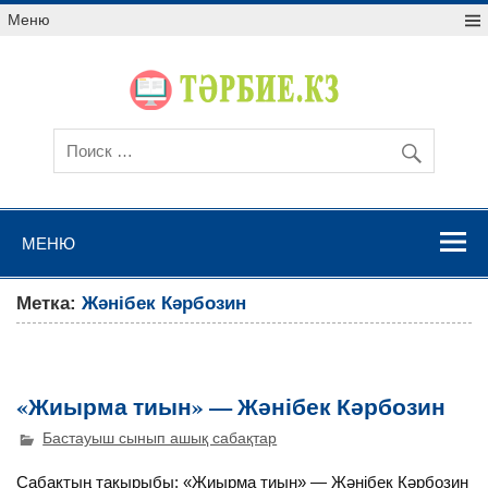
Меню
МЕНЮ
Метка:
Жәнібек Кәрбозин
«Жиырма тиын» — Жәнібек Кәрбозин
Бастауыш сынып ашық сабақтар
Сабақтың тақырыбы: «Жиырма тиын» — Жәнібек Кәрбозин