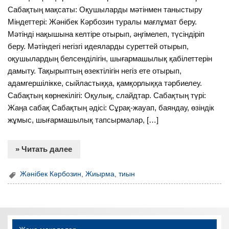
Сабақтың мақсаты: Оқушыларды мәтінмен таныстыру
Міндеттері: Жәнібек Кәрбозин туралы мағлұмат беру.
Мәтінді нақышына келтіре отырып, әңгімелеп, түсіндіріп
беру. Мәтіндегі негізгі идеяларды суреттей отырып,
оқушылардың белсенділігін, шығармашылық қабілеттерін
дамыту. Тақырыптың өзектілігін негіз ете отырып,
адамгершілікке, сыйластыққа, қамқорлыққа тәрбиелеу.
Сабақтың көрнекілігі: Оқулық, слайдтар. Сабақтың түрі:
Жаңа сабақ Сабақтың әдісі: Сұрақ-жауап, баяндау, өзіндік
жұмыс, шығармашылық тапсырмалар, […]
» Читать далее
Жәнібек Кәрбозин
,
Жиырма
,
тиын