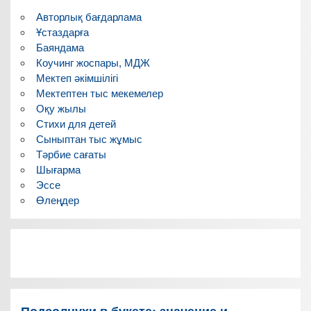
Авторлық бағдарлама
Ұстаздарға
Баяндама
Коучинг жоспары, МДЖ
Мектеп әкімшілігі
Мектептен тыс мекемелер
Оқу жылы
Стихи для детей
Сыныптан тыс жұмыс
Тәрбие сағаты
Шығарма
Эссе
Өлеңдер