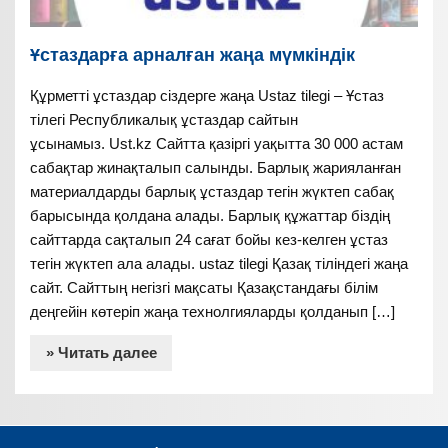
Ұстаздарға арналған жаңа мүмкіндік
Құрметті ұстаздар сіздерге жаңа Ustaz tilegi – Ұстаз
тілегі Республикалық ұстаздар сайтын
ұсынамыз. Ust.kz Сайтта қазіргі уақытта 30 000 астам
сабақтар жинақталып салынды. Барлық жарияланған
материалдарды барлық ұстаздар тегін жүктеп сабақ
барысында қолдана алады. Барлық құжаттар біздің
сайттарда сақталып 24 сағат бойы кез-келген ұстаз
тегін жүктеп ала алады. ustaz tilegi Қазақ тіліндегі жаңа
сайт. Сайттың негізгі мақсаты Қазақстандағы білім
деңгейін көтеріп жаңа технолгияларды қолданып […]
» Читать далее