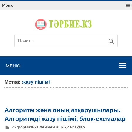
Меню
МЕНЮ
Метка:
жазу пішімі
Алгоритм және оның атқарушылары.
Алгоритмді жазу пішімі, блок-схемалар
Информатика пәнінен ашық сабақтар