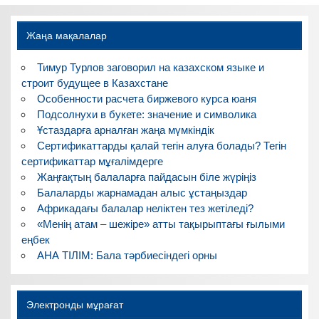
Жаңа мақалалар
Тимур Турлов заговорил на казахском языке и
строит будущее в Казахстане
Особенности расчета биржевого курса юаня
Подсолнухи в букете: значение и символика
Ұстаздарға арналған жаңа мүмкіндік
Сертификаттарды қалай тегін алуға болады? Тегін
сертификаттар мұғалімдерге
Жаңғақтың балаларға пайдасын біле жүріңіз
Балаларды жарнамадан алыс ұстаңыздар
Африкадағы балалар неліктен тез жетіледі?
«Менің атам – шежіре» атты тақырыптағы ғылыми
еңбек
АНА ТІЛІМ: Бала тәрбиесіндегі орны
Электронды мұрағат