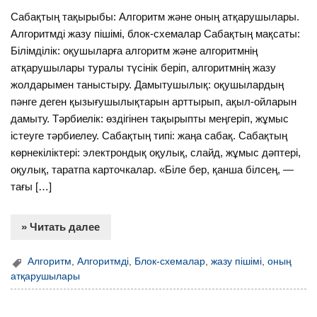
Сабақтың тақырыбы: Алгоритм және оның атқарушылары.
Алгоритмді жазу пішімі, блок-схемалар Сабақтың мақсаты:
Білімділік: оқушыларға алгоритм және алгоритмнің
атқарушылары туралы түсінік беріп, алгоритмнің жазу
жолдарымен таныстыру. Дамытушылық: оқушылардың
пәнге деген қызығушылықтарын арттырып, ақыл-ойларын
дамыту. Тәрбиелік: өздігінен тақырыпты меңгеріп, жұмыс
істеуге тәрбиелеу. Сабақтың типі: жаңа сабақ. Сабақтың
көрнекіліктері: электрондық оқулық, слайд, жұмыс дәптері,
оқулық, таратпа карточкалар. «Біле бер, қанша білсең, —
тағы […]
» Читать далее
Алгоритм
,
Алгоритмді
,
Блок-схемалар
,
жазу пішімі
,
оның
атқарушылары