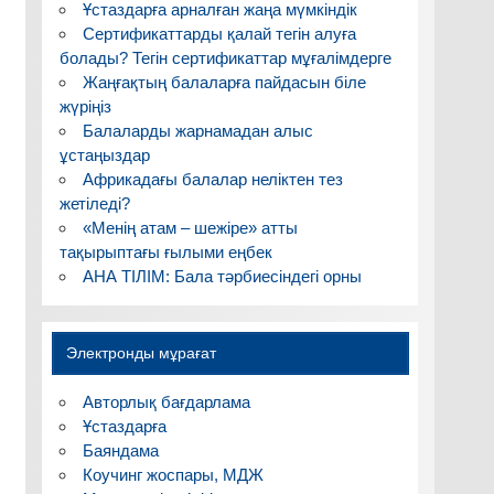
Ұстаздарға арналған жаңа мүмкіндік
Сертификаттарды қалай тегін алуға
болады? Тегін сертификаттар мұғалімдерге
Жаңғақтың балаларға пайдасын біле
жүріңіз
Балаларды жарнамадан алыс
ұстаңыздар
Африкадағы балалар неліктен тез
жетіледі?
«Менің атам – шежіре» атты
тақырыптағы ғылыми еңбек
АНА ТІЛІМ: Бала тәрбиесіндегі орны
Электронды мұрағат
Авторлық бағдарлама
Ұстаздарға
Баяндама
Коучинг жоспары, МДЖ