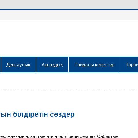
Денсаулық
Аспаздық
Пайдалы кеңестер
Тәрби
ын білдіретін сөздер
 жауқазын, заттың атын білдіретін сөздер. Сабақтың