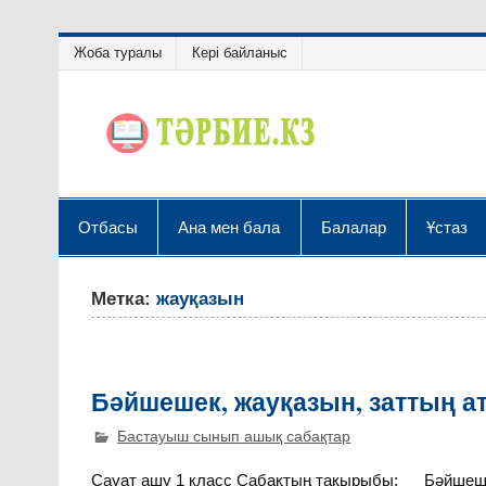
Жоба туралы
Кері байланыс
Отбасы
Ана мен бала
Балалар
Ұстаз
Метка:
жауқазын
Бәйшешек, жауқазын, заттың ат
Бастауыш сынып ашық сабақтар
Сауат ашу 1 класс Сабақтың тақырыбы: Бәйшешек,