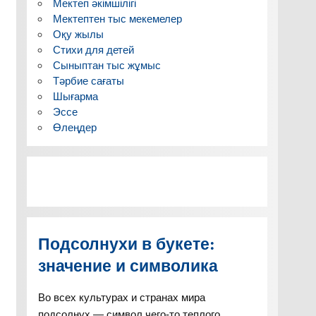
Мектеп әкімшілігі
Мектептен тыс мекемелер
Оқу жылы
Стихи для детей
Сыныптан тыс жұмыс
Тәрбие сағаты
Шығарма
Эссе
Өлеңдер
Подсолнухи в букете:
значение и символика
Во всех культурах и странах мира
подсолнух — символ чего-то теплого,