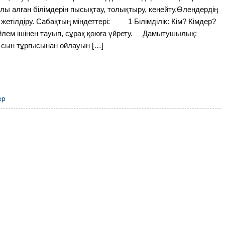
алған білімдерін пысықтау, толықтыру, кеңейту.Өлеңдердің
етілдіру. Сабақтың міндеттері: 1 Білімділік: Кім? Кімдер?
өйлем ішінен тауып, сұрақ қоюға үйрету. Дамытушылық:
 сын тұрғысынан ойлауын […]
ер