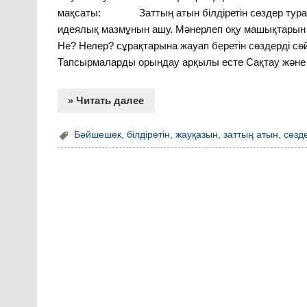
мақсаты: Заттың атын білдіретін сөздер туралы 
идеялық мазмұнын ашу. Мәнерлеп оқу машықтарын ж
Не? Нелер? сұрақтарына жауап беретін сөздерді с
Тапсырмаларды орындау арқылы есте Сақтау және
» Читать далее
Бәйшешек
,
білдіретін
,
жауқазын
,
заттың атын
,
сөзд