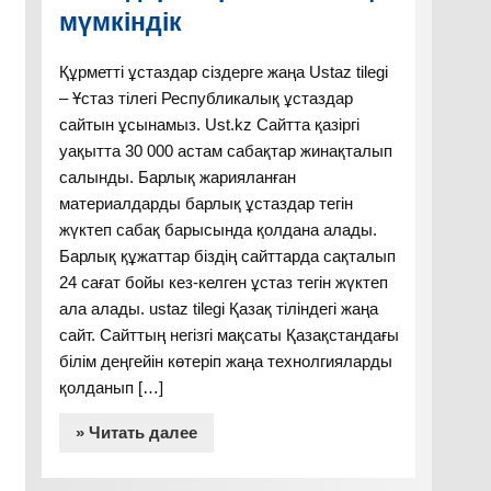
мүмкіндік
Құрметті ұстаздар сіздерге жаңа Ustaz tilegi
– Ұстаз тілегі Республикалық ұстаздар
сайтын ұсынамыз. Ust.kz Сайтта қазіргі
уақытта 30 000 астам сабақтар жинақталып
салынды. Барлық жарияланған
материалдарды барлық ұстаздар тегін
жүктеп сабақ барысында қолдана алады.
Барлық құжаттар біздің сайттарда сақталып
24 сағат бойы кез-келген ұстаз тегін жүктеп
ала алады. ustaz tilegi Қазақ тіліндегі жаңа
сайт. Сайттың негізгі мақсаты Қазақстандағы
білім деңгейін көтеріп жаңа технолгияларды
қолданып […]
» Читать далее