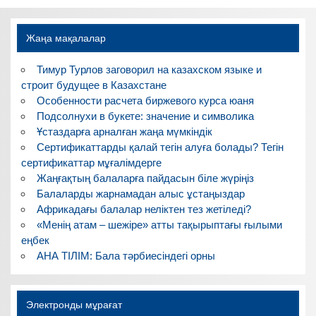
Жаңа мақалалар
Тимур Турлов заговорил на казахском языке и
строит будущее в Казахстане
Особенности расчета биржевого курса юаня
Подсолнухи в букете: значение и символика
Ұстаздарға арналған жаңа мүмкіндік
Сертификаттарды қалай тегін алуға болады? Тегін
сертификаттар мұғалімдерге
Жаңғақтың балаларға пайдасын біле жүріңіз
Балаларды жарнамадан алыс ұстаңыздар
Африкадағы балалар неліктен тез жетіледі?
«Менің атам – шежіре» атты тақырыптағы ғылыми
еңбек
АНА ТІЛІМ: Бала тәрбиесіндегі орны
Электронды мұрағат