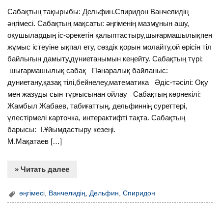
Сабақтың тақырыбы: Дельфин.Спиридон Ванчелидің
әңгімесі. Сабақтың мақсаты: әңгіменің мазмұнын ашу,
оқушылардың іс-әрекетін қалыптастыру,шығармашылықпен
жұмыс істеуіне ықпал ету, сөздік қорын молайту,ой өрісін тіл
байлығын дамыту,дүниетанымын кеңейту. Сабақтың түрі:
шығармашылық сабақ Пәнаралық байланыс:
дуниетану,қазақ тілі,бейнелеу,математика Әдіс-тәсілі: Оқу
мен жазуды сын тұрғысынан ойлау Сабақтың көрнекілі:
Жамбыл Жабаев, табиғаттың, дельфиннің суреттері,
үлестірмелі карточка, интерактифті тақта. Сабақтың
барысы: І.Ұйымдастыру кезеңі.
М.Мақатаев […]
» Читать далее
әңгімесі
,
Ванчелидің
,
Дельфин
,
Спиридон