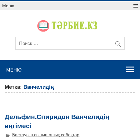
Меню
МЕНЮ
Метка:
Ванчелидің
Дельфин.Спиридон Ванчелидің
әңгімесі
Бастауыш сынып ашық сабақтар