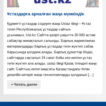
Ұстаздарға арналған жаңа мүмкіндік
Құрметті ұстаздар сіздерге жаңа Ustaz tilegi – Ұстаз
тілегі Республикалық ұстаздар сайтын
ұсынамыз. Ust.kz Сайтта қазіргі уақытта 30 000 астам
сабақтар жинақталып салынды. Барлық жарияланған
материалдарды барлық ұстаздар тегін жүктеп сабақ
барысында қолдана алады. Барлық құжаттар біздің
сайттарда сақталып 24 сағат бойы кез-келген ұстаз
тегін жүктеп ала алады. ustaz tilegi Қазақ тіліндегі жаңа
сайт. Сайттың негізгі мақсаты Қазақстандағы білім
деңгейін көтеріп жаңа технолгияларды қолданып […]
» Читать далее