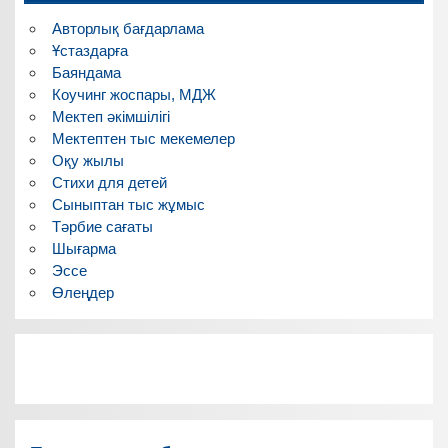
Авторлық бағдарлама
Ұстаздарға
Баяндама
Коучинг жоспары, МДЖ
Мектеп әкімшілігі
Мектептен тыс мекемелер
Оқу жылы
Стихи для детей
Сыныптан тыс жұмыс
Тәрбие сағаты
Шығарма
Эссе
Өлеңдер