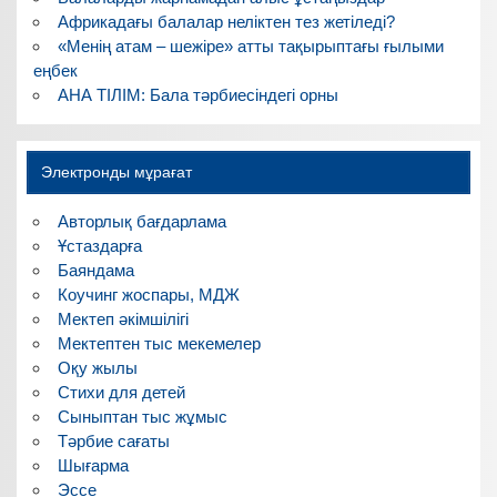
Африкадағы балалар неліктен тез жетіледі?
«Менің атам – шежіре» атты тақырыптағы ғылыми
еңбек
АНА ТІЛІМ: Бала тәрбиесіндегі орны
Электронды мұрағат
Авторлық бағдарлама
Ұстаздарға
Баяндама
Коучинг жоспары, МДЖ
Мектеп әкімшілігі
Мектептен тыс мекемелер
Оқу жылы
Стихи для детей
Сыныптан тыс жұмыс
Тәрбие сағаты
Шығарма
Эссе