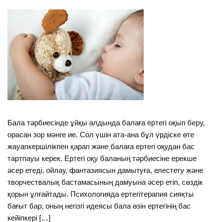
Бала тәрбиесінде ұйқы алдында балаға ертегі оқып беру,
орасан зор мәнге ие. Сол үшін ата-ана бұл үрдіске өте
жауапкершілікпен қарап және балаға ертегі оқудан бас
тартпауы керек. Ертегі оқу баланың тәрбиесіне ерекше
әсер етеді, ойлау, фантазиясын дамытуға, елестету және
творчествалық бастамасының дамуына әсер етіп, сөздік
қорын ұлғайтады. Психологияда ертегітерапия сияқты
бағыт бар, оның негізгі идеясы бала өзін ертегінің бас
кейіпкері […]