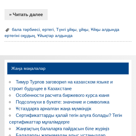
» Читать далее
бала тәрбиесі
,
ертегі
,
Түнгі ұйқы
,
ұйқы
,
Ұйқы алдында
ертегіні оқудың
,
Ұйықтар алдында
Жаңа мақалалар
Тимур Турлов заговорил на казахском языке и
строит будущее в Казахстане
Особенности расчета биржевого курса юаня
Подсолнухи в букете: значение и символика
Ұстаздарға арналған жаңа мүмкіндік
Сертификаттарды қалай тегін алуға болады? Тегін
сертификаттар мұғалімдерге
Жаңғақтың балаларға пайдасын біле жүріңіз
Балаларды жарнамадан алыс ұстаңыздар