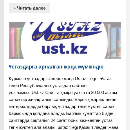
» Читать далее
Ұстаздарға арналған жаңа мүмкіндік
Құрметті ұстаздар сіздерге жаңа Ustaz tilegi – Ұстаз
тілегі Республикалық ұстаздар сайтын
ұсынамыз. Ust.kz Сайтта қазіргі уақытта 30 000 астам
сабақтар жинақталып салынды. Барлық жарияланған
материалдарды барлық ұстаздар тегін жүктеп сабақ
барысында қолдана алады. Барлық құжаттар біздің
сайттарда сақталып 24 сағат бойы кез-келген ұстаз
тегін жүктеп ала алады. ustaz tilegi Қазақ тіліндегі жаңа