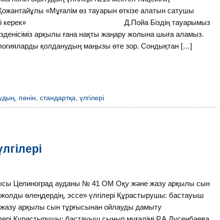
 Қожантайұлы «Мұғалім өз тауарын өткізе алатын сатушы
 көрсете білуі керек» Д.Пойа Біздің тауарымыз
ізденісіміз арқылы ғана нақты жаңару жолына шыға аламыз.
логияларды қолданудың маңызы өте зор. Сондықтан […]
удың
,
пәнін
,
стандартқа
,
үлгілері
үлгілері
блысы Целиноград ауданы № 41 ОМ Оқу және жазу арқылы сын
жолды өлеңдердің, эссе» үлгілері Құрастырушы: бастауыш
 жазу арқылы сын тұрғысынан ойлауды дамыту
лері Құрастырушы: бастауыш сынып мұғалімі Р.А.Дусенбаева