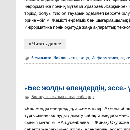
информатика пәнінің мұғалімі Уразбаев Жарқынбек
тәрізді болуы тиіс,ол тауарын әдемілеп
әрине –білім. Жемісті еңбегіміз бен шығармашылық 
Информатика пәнін оқытуда жаңа ақпараттық техно
» Читать далее
5 сыныпта
,
байланысты
,
жаңа
,
Информатика
,
оқыт
«Бес жолды өлеңдердің, эссе» 
Бастауыш сынып ашық сабақтар
«Бес жолды өлеңдердің, эссе» үлгілері Ақмола о
тұрғысынан ойлауды дамыту сабақтарындағы «Бес 
сынып мұғалімі Р.А.Дусенбаева Жинақ: Оқу және
сабақтарындағы «Бес жолды өлеңдердің, эссе»үлгі