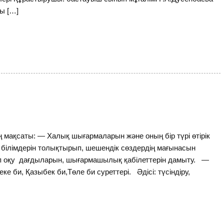
ы […]
 мақсаты: — Халық шығармаларын және оның бір түрі өтірік
 білімдерін толықтырып, шешендік сөздердің мағынасын
леп оқу дағдыларын, шығармашылық қабілеттерін дамыту. —
теке би, Қазыбек би,Төле би суреттері. Әдісі: түсіндіру,