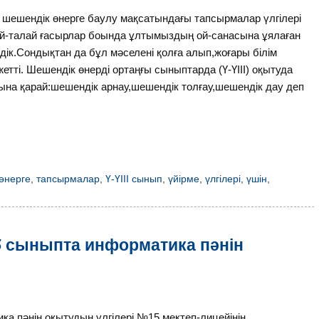
 шешендік өнерге баулу мақсатындағы тапсырмалар үлгілері
ай-талай ғасырлар боында ұлтымыздың ой-санасына ұялаған
едік.Сондықтан да бұл мәселені қолға алып,жоғары білім
тті. Шешендік өнерді ортаңғы сыныптарда (Ү-ҮІІІ) оқытуда
нына қарай:шешендік арнау,шешендік толғау,шешендік дау деп
өнерге
,
тапсырмалар
,
Ү-ҮІІІ сынып
,
үйірме
,
үлгілері
,
үшін
,
5 сыныпта информатика пәнін
а пәнін оқытудың үлгілері №15 мектеп-лицейінің