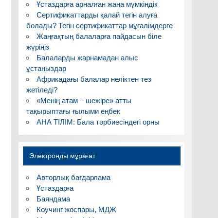
Ұстаздарға арналған жаңа мүмкіндік
Сертификаттарды қалай тегін алуға
болады? Тегін сертификаттар мұғалімдерге
Жаңғақтың балаларға пайдасын біле
жүріңіз
Балаларды жарнамадан алыс
ұстаңыздар
Африкадағы балалар неліктен тез
жетіледі?
«Менің атам – шежіре» атты
тақырыптағы ғылыми еңбек
АНА ТІЛІМ: Бала тәрбиесіндегі орны
Электронды мұрағат
Авторлық бағдарлама
Ұстаздарға
Баяндама
Коучинг жоспары, МДЖ