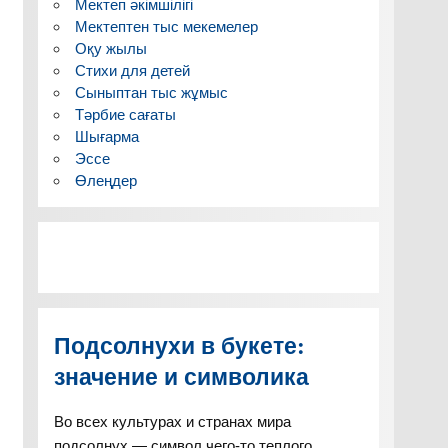
Мектеп әкімшілігі
Мектептен тыс мекемелер
Оқу жылы
Стихи для детей
Сыныптан тыс жұмыс
Тәрбие сағаты
Шығарма
Эссе
Өлеңдер
Подсолнухи в букете:
значение и символика
Во всех культурах и странах мира
подсолнух — символ чего-то теплого,