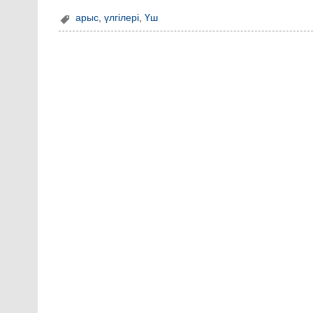
арыс
,
үлгілері
,
Үш