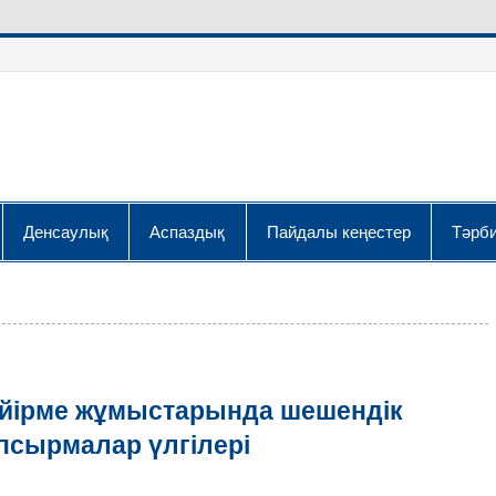
Денсаулық
Аспаздық
Пайдалы кеңестер
Тәрби
 үйірме жұмыстарында шешендік
псырмалар үлгілері