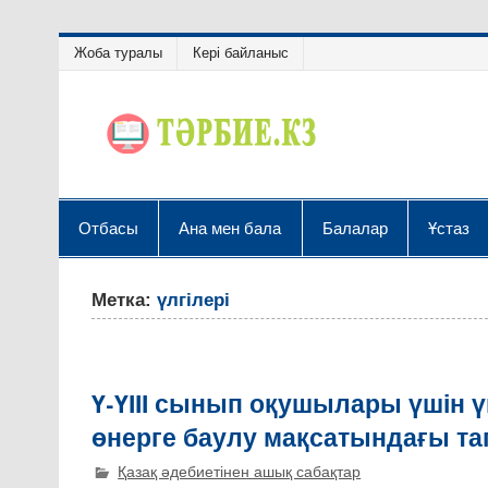
Жоба туралы
Кері байланыс
Отбасы
Ана мен бала
Балалар
Ұстаз
Метка:
үлгілері
Ү-ҮІІІ сынып оқушылары үшін
өнерге баулу мақсатындағы та
Қазақ әдебиетінен ашық сабақтар