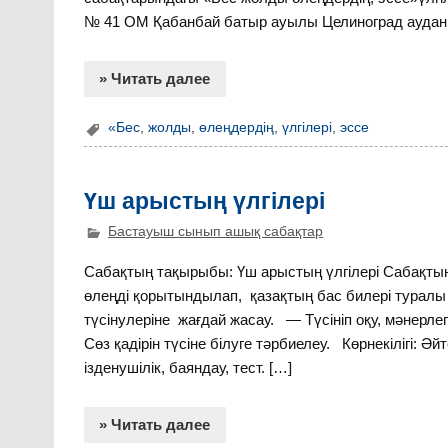
№ 41 ОМ Қабанбай батыр ауылы Целиноград аудан
» Читать далее
«Бес
,
жолды
,
өлеңдердің
,
үлгілері
,
эссе
Үш арыстың үлгілері
Бастауыш сынып ашық сабақтар
Сабақтың тақырыбы: Үш арыстың үлгілері Сабақтың
өлеңді қорытындылап, қазақтың бас билері туралы
түсінулеріне жағдай жасау. — Түсініп оқу, мәнер
Сөз қадірін түсіне білуге тәрбиелеу. Көрнекілігі: Әй
ізденушілік, баяндау, тест. […]
» Читать далее