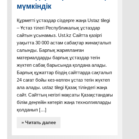
мүмкіндік
Құрметті ұстаздар сіздерге жаңа Ustaz tilegi
– Ұстаз тілегі Республикалық ұстаздар
сайтын ұсынамыз. Ust.kz Сайтта қазіргі
уақытта 30 000 астам сабақтар жинақталып
салынды. Барлық жарияланған
материалдарды барлық ұстаздар тегін
жүктеп сабақ барысында қолдана алады.
Барлық құжаттар біздің сайттарда сақталып
24 сағат бойы кез-келген ұстаз тегін жүктеп
ала алады. ustaz tilegi Қазақ тіліндегі жаңа
сайт. Сайттың негізгі мақсаты Қазақстандағы
білім деңгейін көтеріп жаңа технолгияларды
қолданып […]
» Читать далее