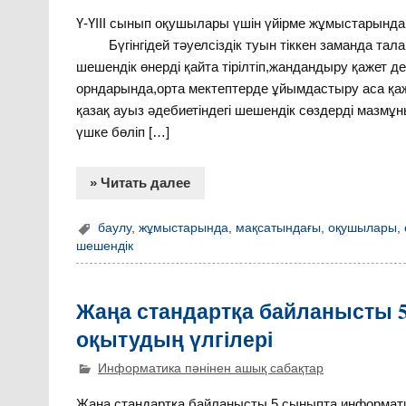
Ү-ҮІІІ сынып оқушылары үшін үйірме жұмыстарында
Бүгінгідей тәуелсіздік туын тіккен заманда тал
шешендік өнерді қайта тірілтіп,жандандыру қажет д
орндарында,орта мектептерде ұйымдастыру аса қаже
қазақ ауыз әдебиетіндегі шешендік сөздерді мазмұ
үшке бөліп […]
» Читать далее
баулу
,
жұмыстарында
,
мақсатындағы
,
оқушылары
,
шешендік
Жаңа стандартқа байланысты 
оқытудың үлгілері
Информатика пәнінен ашық сабақтар
Жаңа стандартқа байланысты 5 сыныпта информатик