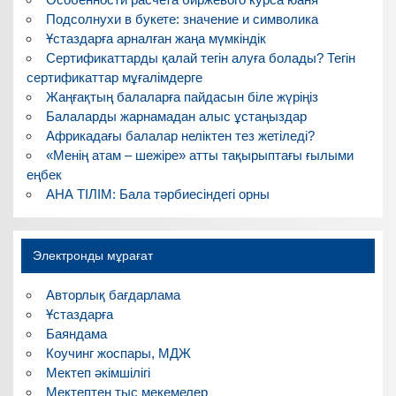
Подсолнухи в букете: значение и символика
Ұстаздарға арналған жаңа мүмкіндік
Сертификаттарды қалай тегін алуға болады? Тегін
сертификаттар мұғалімдерге
Жаңғақтың балаларға пайдасын біле жүріңіз
Балаларды жарнамадан алыс ұстаңыздар
Африкадағы балалар неліктен тез жетіледі?
«Менің атам – шежіре» атты тақырыптағы ғылыми
еңбек
АНА ТІЛІМ: Бала тәрбиесіндегі орны
Электронды мұрағат
Авторлық бағдарлама
Ұстаздарға
Баяндама
Коучинг жоспары, МДЖ
Мектеп әкімшілігі
Мектептен тыс мекемелер