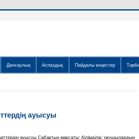
Денсаулық
Аспаздық
Пайдалы кеңестер
Тәрби
иттердің ауысуы
иттердің ауысуы Сабақтың мақсаты: білімділік: оқушылардың