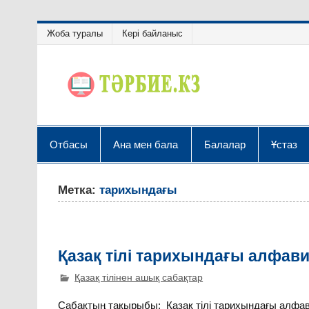
Жоба туралы
Кері байланыс
Отбасы
Ана мен бала
Балалар
Ұстаз
Метка:
тарихындағы
Қазақ тілі тарихындағы алфав
Қазақ тілінен ашық сабақтар
Сабақтың тақырыбы: Қазақ тілі тарихындағы алфав