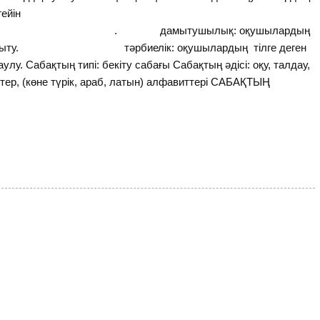
гейін
ушылық: оқушылардың
ттерін дамыту. тәрбиелік: оқушылардың тілге деген
у. Сабақтың типі: бекіту сабағы Сабақтың әдісі: оқу, талдау,
ттер, (көне түрік, араб, латын) алфавиттері САБАҚТЫҢ