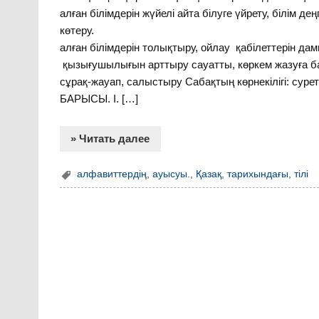
алған білімдерін жүйелі айта білуге үйрету, білім дең
көтеру. . дамыт
алған білімдерін толықтыру, ойлау қабіле
қызығушылығын арттыру сауатты, көркем жазуға баул
сұрақ-жауап, салыстыру Сабақтың көрнекілігі: суре
БАРЫСЫ. І. […]
» Читать далее
алфавиттердің
,
ауысуы.
,
Қазақ
,
тарихындағы
,
тілі