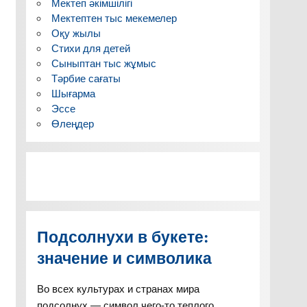
Мектеп әкімшілігі
Мектептен тыс мекемелер
Оқу жылы
Стихи для детей
Сыныптан тыс жұмыс
Тәрбие сағаты
Шығарма
Эссе
Өлеңдер
Подсолнухи в букете:
значение и символика
Во всех культурах и странах мира
подсолнух — символ чего-то теплого,