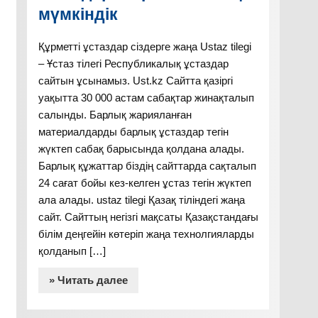
мүмкіндік
Құрметті ұстаздар сіздерге жаңа Ustaz tilegi
– Ұстаз тілегі Республикалық ұстаздар
сайтын ұсынамыз. Ust.kz Сайтта қазіргі
уақытта 30 000 астам сабақтар жинақталып
салынды. Барлық жарияланған
материалдарды барлық ұстаздар тегін
жүктеп сабақ барысында қолдана алады.
Барлық құжаттар біздің сайттарда сақталып
24 сағат бойы кез-келген ұстаз тегін жүктеп
ала алады. ustaz tilegi Қазақ тіліндегі жаңа
сайт. Сайттың негізгі мақсаты Қазақстандағы
білім деңгейін көтеріп жаңа технолгияларды
қолданып […]
» Читать далее