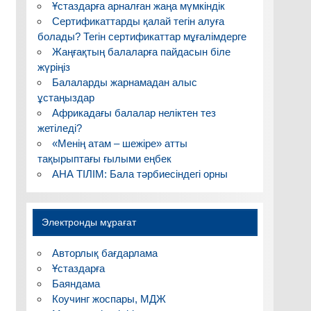
Ұстаздарға арналған жаңа мүмкіндік
Сертификаттарды қалай тегін алуға
болады? Тегін сертификаттар мұғалімдерге
Жаңғақтың балаларға пайдасын біле
жүріңіз
Балаларды жарнамадан алыс
ұстаңыздар
Африкадағы балалар неліктен тез
жетіледі?
«Менің атам – шежіре» атты
тақырыптағы ғылыми еңбек
АНА ТІЛІМ: Бала тәрбиесіндегі орны
Электронды мұрағат
Авторлық бағдарлама
Ұстаздарға
Баяндама
Коучинг жоспары, МДЖ