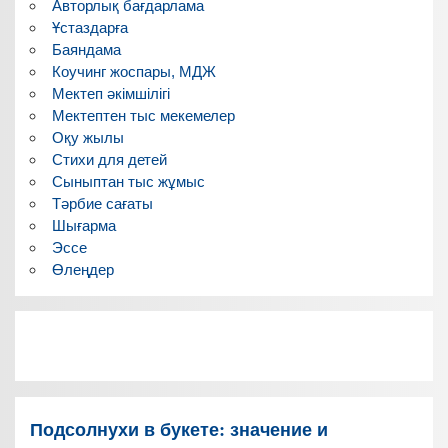
Авторлық бағдарлама
Ұстаздарға
Баяндама
Коучинг жоспары, МДЖ
Мектеп әкімшілігі
Мектептен тыс мекемелер
Оқу жылы
Стихи для детей
Сыныптан тыс жұмыс
Тәрбие сағаты
Шығарма
Эссе
Өлеңдер
Подсолнухи в букете: значение и