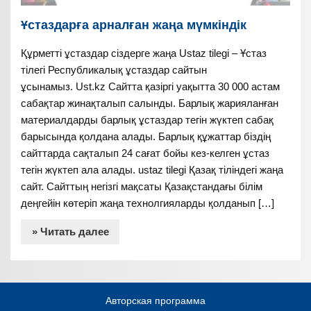
Ұстаздарға арналған жаңа мүмкіндік
Құрметті ұстаздар сіздерге жаңа Ustaz tilegi – Ұстаз
тілегі Республикалық ұстаздар сайтын
ұсынамыз. Ust.kz Сайтта қазіргі уақытта 30 000 астам
сабақтар жинақталып салынды. Барлық жарияланған
материалдарды барлық ұстаздар тегін жүктеп сабақ
барысында қолдана алады. Барлық құжаттар біздің
сайттарда сақталып 24 сағат бойы кез-келген ұстаз
тегін жүктеп ала алады. ustaz tilegi Қазақ тіліндегі жаңа
сайт. Сайттың негізгі мақсаты Қазақстандағы білім
деңгейін көтеріп жаңа технолгияларды қолданып […]
» Читать далее
Авторская программа