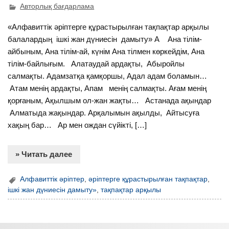
Авторлық бағдарлама
«Алфавиттік әріптерге құрастырылған тақпақтар арқылы
балалардың ішкі жан дүниесін дамыту» А Ана тілім-
айбыным, Ана тілім-ай, күнім Ана тілмен көркейдім, Ана
тілім-байлығым. Алатаудай ардақты, Абыройлы
салмақты. Адамзатқа қамқоршы, Адал адам боламын…
Атам менің ардақты, Апам менің салмақты. Ағам менің
қорғаным, Ақылшым ол-жан жақты… Астанада ақындар
Алматыда жақындар. Арқалымын ақылды, Айтысуға
хақың бар… Ар мен ождан сүйікті, […]
» Читать далее
Алфавиттік әріптер
,
әріптерге құрастырылған тақпақтар
,
ішкі жан дүниесін дамыту»
,
тақпақтар арқылы