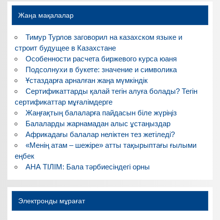
Жаңа мақалалар
Тимур Турлов заговорил на казахском языке и
строит будущее в Казахстане
Особенности расчета биржевого курса юаня
Подсолнухи в букете: значение и символика
Ұстаздарға арналған жаңа мүмкіндік
Сертификаттарды қалай тегін алуға болады? Тегін
сертификаттар мұғалімдерге
Жаңғақтың балаларға пайдасын біле жүріңіз
Балаларды жарнамадан алыс ұстаңыздар
Африкадағы балалар неліктен тез жетіледі?
«Менің атам – шежіре» атты тақырыптағы ғылыми
еңбек
АНА ТІЛІМ: Бала тәрбиесіндегі орны
Электронды мұрағат