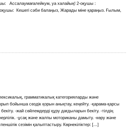
шы: Ассалаумағалейкум, уа халайық! 2-оқушы :
-оқушы: Кешегі сәби балаңыз, Жарады міне қараңыз. Ғылым,
 лексикалық, грамматикалық категорияларды және
рып бойынша сөздік қорын анықтау, кеңейту. -қарама-қарсы
екіту. -жай сөйлемдерді құру дағдыларын бекіту. -тілдің
ерлілік. -ұсақ және жалпы моториканы дамыту. -көру және
пеншілік сезімін қалыптастыру. Көрнекіліктер: […]