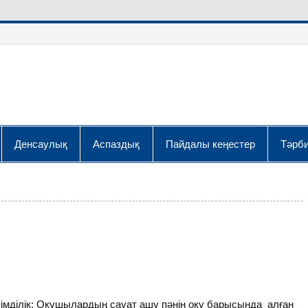
Денсаулық
Аспаздық
Пайдалы кеңестер
Тәрби
лімділік: Оқушылардың сауат ашу пәнін оқу барысында алған