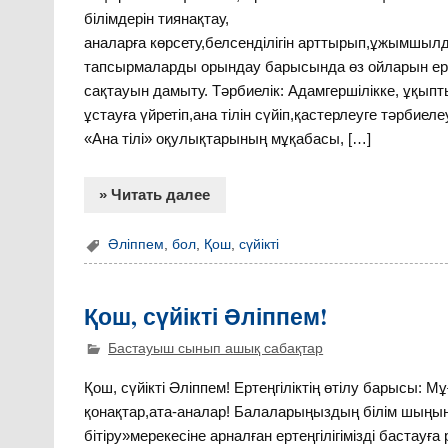
білімдерін тиянақ
аналарға көрсету,белсенділігін арттырып,ұжымшы
тапсырмаларды орындау барысында өз ойларын ерк
сақтауын дамыту. Тәрбиелік: Адамгершілікке, ұқыпт
ұстауға үйретіп,ана тілін сүйіп,қастерлеуге тәрбиелеу
«Ана тілі» оқулықтарының мұқабасы, […]
» Читать далее
Әліппем
,
бол
,
Қош
,
сүйікті
Қош, сүйікті Әліппем!
Бастауыш сынып ашық сабақтар
Қош, сүйікті Әліппем! Ертеңгіліктің өтілу барысы: Мұ
қонақтар,ата-аналар! Балаларыңыздың білім шыңын
бітіру»мерекесіне арналған ертеңгілігімізді бастауға