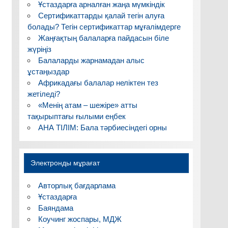
Ұстаздарға арналған жаңа мүмкіндік
Сертификаттарды қалай тегін алуға
болады? Тегін сертификаттар мұғалімдерге
Жаңғақтың балаларға пайдасын біле
жүріңіз
Балаларды жарнамадан алыс
ұстаңыздар
Африкадағы балалар неліктен тез
жетіледі?
«Менің атам – шежіре» атты
тақырыптағы ғылыми еңбек
АНА ТІЛІМ: Бала тәрбиесіндегі орны
Электронды мұрағат
Авторлық бағдарлама
Ұстаздарға
Баяндама
Коучинг жоспары, МДЖ