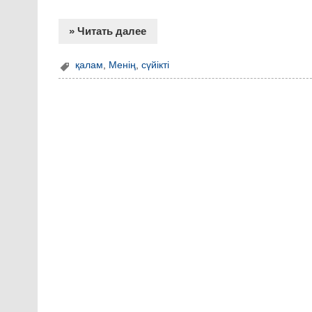
» Читать далее
қалам
,
Менің
,
сүйікті