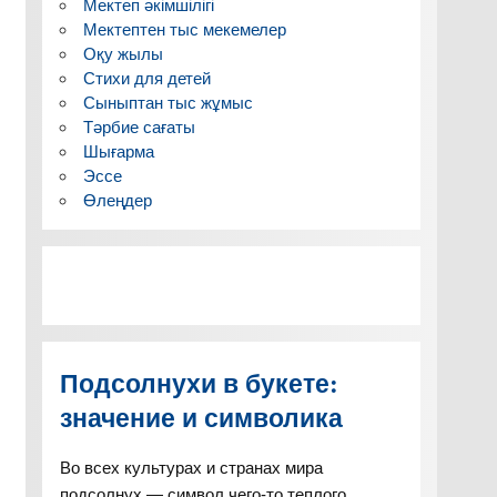
Мектеп әкімшілігі
Мектептен тыс мекемелер
Оқу жылы
Стихи для детей
Сыныптан тыс жұмыс
Тәрбие сағаты
Шығарма
Эссе
Өлеңдер
Подсолнухи в букете:
значение и символика
Во всех культурах и странах мира
подсолнух — символ чего-то теплого,