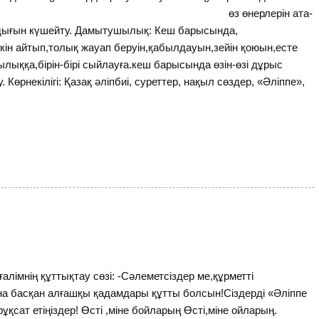
тау, өз өнерлерін ата-
лдығын күшейту. Дамытушылық: Кеш барысында,
ін айтып,толық жауап беруін,қабылдауын,зейін қоюын,есте
ылыққа,бірін-бірі сыйлауға.кеш барысында өзін-өзі дұрыс
. Көрнекілігі: Қазақ әліпбиі, суреттер, нақыл сөздер, «Әліппе»,
ғалімнің құттықтау сөзі: -Сәлеметсіздер ме,құрметті
а басқан алғашқы қадамдары құтты болсын!Сіздерді «Әліппе
 рұқсат етіңіздер! Өсті ,міне бойларың Өсті,міне ойларың.