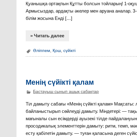
Қуанышқа ортақпын Құтты болсын тойларың! 1-оқу
Армысыздар, ардақты әкелер мен аруана аналар. 3
білім жосына Енді […]
» Читать далее
Әліппем
,
Қош
,
сүйікті
Менің сүйікті қалам
Бастауыш сынып ашық сабақтар
Тіл дамыту сабағы «Менің сүйікті қалам» Мақсаты:
байланыстырып сөйлеуді дамыту. Міндетері: — тақы
мағыналы сын есімдерді ауызекі тілде пайдалануын б
просодикалық элементтерін дамыту: ритм, темп, мән
есту қабілетін дамыту. — туған қаласына деген сүйіс