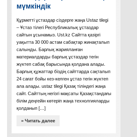
мүмкіндік
Құрметті ұстаздар сіздерге жаңа Ustaz tilegi
– Ұстаз тілегі Республикалық ұстаздар
сайтын ұсынамыз. Ust.kz Сайтта қазіргі
уақытта 30 000 астам сабақтар жинақталып
салынды. Барлық жарияланған
материалдарды барлық ұстаздар тегін
жүктеп сабақ барысында қолдана алады.
Барлық құжаттар біздің сайттарда сақталып
24 сағат бойы кез-келген ұстаз тегін жүктеп
ала алады. ustaz tilegi Қазақ тіліндегі жаңа
сайт. Сайттың негізгі мақсаты Қазақстандағы
білім деңгейін көтеріп жаңа технолгияларды
қолданып […]
» Читать далее