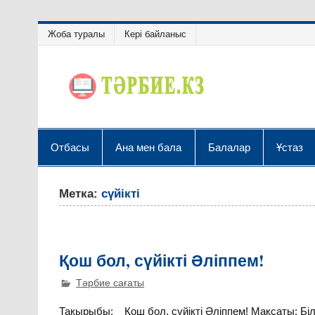
Жоба туралы
Кері байланыс
Отбасы
Ана мен бала
Балалар
Ұстаз
Метка:
сүйікті
Қош бол, сүйікті Әліппем!
Тәрбие сағаты
Тақырыбы: Қош бол, сүйікті Әліппем! Мақсаты: Бі