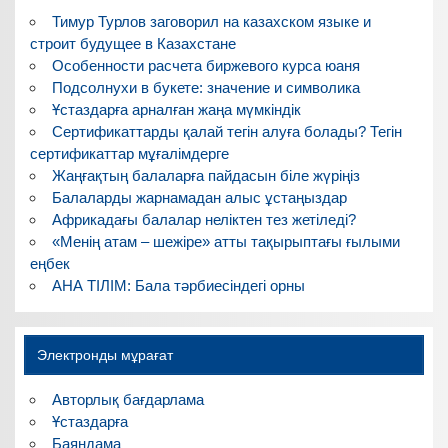
Тимур Турлов заговорил на казахском языке и
строит будущее в Казахстане
Особенности расчета биржевого курса юаня
Подсолнухи в букете: значение и символика
Ұстаздарға арналған жаңа мүмкіндік
Сертификаттарды қалай тегін алуға болады? Тегін
сертификаттар мұғалімдерге
Жаңғақтың балаларға пайдасын біле жүріңіз
Балаларды жарнамадан алыс ұстаңыздар
Африкадағы балалар неліктен тез жетіледі?
«Менің атам – шежіре» атты тақырыптағы ғылыми
еңбек
АНА ТІЛІМ: Бала тәрбиесіндегі орны
Электронды мұрағат
Авторлық бағдарлама
Ұстаздарға
Баяндама