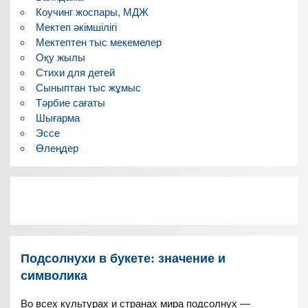
Коучинг жоспары, МДЖ
Мектеп әкімшілігі
Мектептен тыс мекемелер
Оқу жылы
Стихи для детей
Сыныптан тыс жұмыс
Тәрбие сағаты
Шығарма
Эссе
Өлеңдер
Подсолнухи в букете: значение и
символика
Во всех культурах и странах мира подсолнух —