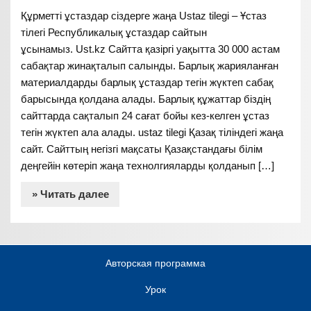
Құрметті ұстаздар сіздерге жаңа Ustaz tilegi – Ұстаз
тілегі Республикалық ұстаздар сайтын
ұсынамыз. Ust.kz Сайтта қазіргі уақытта 30 000 астам
сабақтар жинақталып салынды. Барлық жарияланған
материалдарды барлық ұстаздар тегін жүктеп сабақ
барысында қолдана алады. Барлық құжаттар біздің
сайттарда сақталып 24 сағат бойы кез-келген ұстаз
тегін жүктеп ала алады. ustaz tilegi Қазақ тіліндегі жаңа
сайт. Сайттың негізгі мақсаты Қазақстандағы білім
деңгейін көтеріп жаңа технолгияларды қолданып […]
» Читать далее
Авторская программа
Урок