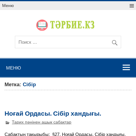
Меню
МЕНЮ
Метка:
Сібір
Ноғай Ордасы. Сібір хандығы.
Тарих пәнінен ашық сабақтар
Сабақтың тақырыбы: §27. Ноғай Ордасы. Сібір хандығы.