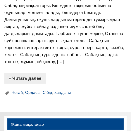
Сабақтың мақсаттары: Білімділік: тақырып бойынша
оқушылар мәлімет алады, білімдерін бекітеді.
Дамытушылық: оқушылардың материалды тұжырымдап
аяқтап, жүйелі ойлау, өздігінен жұмыс істей білу
дағдыларын дамытады. Тәрбиелік: туған жеріне, Отанына
сүйіспеншілігін арттыруға ықпал етеді. Сабақтың
көрнекілігі: интерактивтік тақта, суреттерер, карта, сызба,
кесте. Сабақтың түрі: ізденіс сабағы Сабақтың әдісі:
топтық жұмыс, ой қозғау, […]
» Читать далее
Ноғай
,
Ордасы
,
Сібір
,
хандығы
Жаңа мақалалар